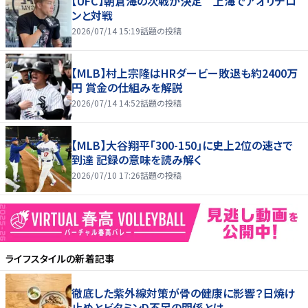
【UFC】朝倉海の次戦が決定 上海でアオリチロ
ンと対戦
2026/07/14 15:19
話題の投稿
【MLB】村上宗隆はHRダービー敗退も約2400万
円 賞金の仕組みを解説
2026/07/14 14:52
話題の投稿
【MLB】大谷翔平「300-150」に史上2位の速さで
到達 記録の意味を読み解く
2026/07/10 17:26
話題の投稿
ライフスタイル
の新着記事
徹底した紫外線対策が骨の健康に影響？日焼け
止めとビタミンD不足の関係とは