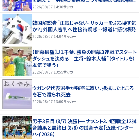
2026/08/07 14:30
サッカー
韓国解説者「正気じゃない。サッカーをぶち壊す気
か？」外国人審判へ性接待疑惑…報道に怒り爆発
2026/08/07 14:04
サッカー
【開幕展望】Ｊ１千葉、勝負の開幕３連戦でスタート
ダッシュを決める 主将・鈴木大輔「（タイトルを）
本気で狙う」
2026/08/07 13:55
サッカー
ウガンダ代表選手が強盗に遭い、抵抗したところ
を石で殴られ死去
2026/08/07 13:00
サッカー
男子3日目（8/7）決勝トーナメント3、4回戦全12試
合結果と最終日（8/8）の試合予定【近畿インター
ハイ2026】