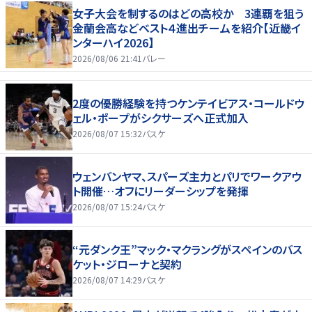
女子大会を制するのはどの高校か 3連覇を狙う
金蘭会高などベスト４進出チームを紹介【近畿イ
ンターハイ2026】
2026/08/06 21:41
バレー
2度の優勝経験を持つケンテイビアス・コールドウ
ェル・ポープがシクサーズへ正式加入
2026/08/07 15:32
バスケ
ウェンバンヤマ、スパーズ主力とパリでワークアウ
ト開催…オフにリーダーシップを発揮
2026/08/07 15:24
バスケ
“元ダンク王”マック・マクラングがスペインのバス
ケット・ジローナと契約
2026/08/07 14:29
バスケ