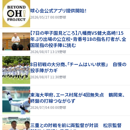
球心会公式アプリ提供開始！
2026/05/27 00:00
野球
【7日の甲子園見どころ】八幡商VS健大高崎！15
年ぶり出場の公立校・背番号18の指名打者が、全
国屈指の投手陣に挑む
2026/08/07 13:19
野球
8日初戦の大分商、「チームはいい状態」 自慢の
投手陣がカギ
2026/08/07 11:30
野球
東海大甲府、エース村尾が4回無失点 鶴岡東、
終盤の打線つながらず
2026/07/04 00:00
野球
三重との対戦を前に両監督が対談 松宗監督