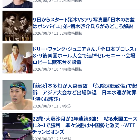
2026/08/07 12:52
相撲格闘技
９日からスタート猪木VSアリ写真展「日本のお盆
はボンバイエ」弟・猪木啓介氏らがみどころ解説
2026/08/07 11:52
相撲格闘技
ドリー・ファンク・ジュニアさん、「全日本プロレス」
８・９後楽園ホール大会で追悼セレモニー…会場
ロビーに献花台を設置
2026/08/07 10:44
相撲格闘技
【競泳】本多灯が人身事故 「危険運転致傷」で起
訴 アジア大会など出場辞退 日本水連が謝罪
「深くお詫び」
2026/08/07 11:34
水泳
22歳・大藤沙月が2年連続8強！ 粘る米国エース
に3−1で勝利 準々決勝は中国勢と激突…WTT
チャンピオンズ
2026/08/07 12:56
卓球