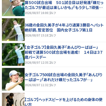
算５００試合出場 ５０１試合目は好発進「嫌だっ
たゴルフが最近は楽しいかも」「もう少し？頑張り
たいな」
2026/08/07 16:00
ゴルフ
36歳の金田久美子が４年ぶり通算３勝目へパット
絶好調、暫定首位 国内女子ゴルフ第１日
2026/08/07 15:18
ゴルフ
【女子ゴルフ】金田久美子「あんびりーばぼー」
前戦で通算５００試合出場を達成！ １４日は３７
歳バースデー
2026/08/07 12:35
ゴルフ
女子ゴルフ500試合出場の金田久美子「あんびり
ーばぼー」「あれだけ嫌だったゴルフが…」
2026/08/07 11:32
ゴルフ
【ゴルフ】ヘッドスピードを上げるための身体の使
い方