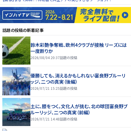
話題の投稿
の新着記事
鈴木彩艶争奪戦、欧州4クラブが接触 リーズには
一度断りか
2026/08/04 20:37
話題の投稿
優勝しても、消えるかもしれない――富良野ブルーリ
ッジ、二つの真実（後編）
2026/07/21 15:25
話題の投稿
土に、膝をつく。文化人が挑む、北の球団――富良野ブ
ルーリッジ、二つの真実（前編）
2026/07/21 14:48
話題の投稿