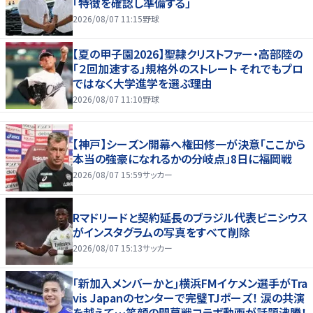
「特徴を確認し準備する」
2026/08/07 11:15
野球
【夏の甲子園2026】聖隷クリストファー・高部陸の
「２回加速する」規格外のストレート それでもプロ
ではなく大学進学を選ぶ理由
2026/08/07 11:10
野球
【神戸】シーズン開幕へ権田修一が決意「ここから
本当の強豪になれるかの分岐点」8日に福岡戦
2026/08/07 15:59
サッカー
Rマドリードと契約延長のブラジル代表ビニシウス
がインスタグラムの写真をすべて削除
2026/08/07 15:13
サッカー
｢新加入メンバーかと｣横浜FMイケメン選手がTra
vis Japanのセンターで完璧TJポーズ！ 涙の共演
を越えて…笑顔の開幕戦コラボ動画が話題沸騰！