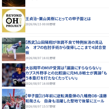
王貞治・栗山英樹にとっての甲子園とは
2026/06/15 00:00
野球
【西武】山田陽翔が体調不良で特例抹消の見込
み オフの右肘手術から復帰しここまで４試合登
板
2026/08/07 16:01
野球
大谷翔平のMVP受賞は「議論にすらならない」
カブス外野手との比較論に元MLB戦士が異論「も
う本塁打を打たなくたっていい」
2026/08/07 16:00
野球
【甲子園】15年前に逆転満塁弾の八幡商OB・遠藤
和哉さん 自身も活躍した聖地で後輩にエール
2026/08/07 15:57
野球