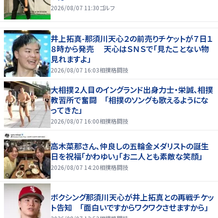
2026/08/07 11:30
ゴルフ
井上拓真-那須川天心２の前売りチケットが７日１
８時から発売 天心はＳＮＳで「見たことない物
見れますよ」
2026/08/07 16:03
相撲格闘技
大相撲２人目のイングランド出身力士・栄誠、相撲
教習所で奮闘 「相撲のソングも歌えるようにな
ってきた」
2026/08/07 16:00
相撲格闘技
高木菜那さん、仲良しの五輪金メダリストの誕生
日を祝福「かわゆい」「お二人とも素敵な笑顔」
2026/08/07 14:20
相撲格闘技
ボクシング那須川天心が井上拓真との再戦チケッ
ト告知 「面白いですからワクワクさせますから」