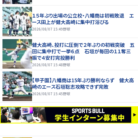
１５年ぶり出場の公立校・八幡商は初戦敗退 エ
ース田上が健大高崎に集中打浴びる
2026/08/07 15:49
野球
健大高崎、投打に圧倒で２年ぶりの初戦突破 五
回に集中打で一挙６点 石垣が毎回の１１奪三
振で４安打完投勝利
2026/08/07 15:48
野球
【甲子園】八幡商は15年ぶり勝利ならず 健大高
崎のエース石垣聡志攻略できず完敗
2026/08/07 15:45
野球