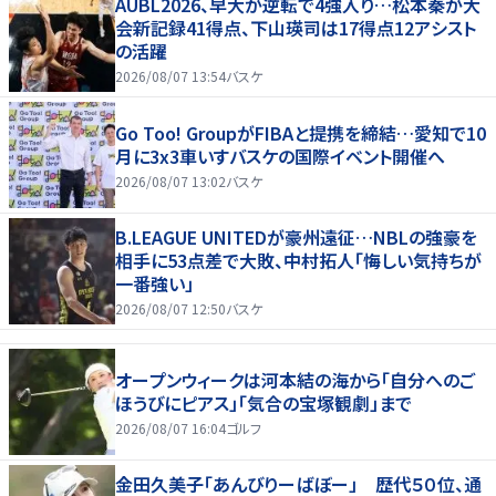
AUBL2026、早大が逆転で4強入り…松本秦が大
会新記録41得点、下山瑛司は17得点12アシスト
の活躍
2026/08/07 13:54
バスケ
Go Too! GroupがFIBAと提携を締結…愛知で10
月に3x3車いすバスケの国際イベント開催へ
2026/08/07 13:02
バスケ
B.LEAGUE UNITEDが豪州遠征…NBLの強豪を
相手に53点差で大敗、中村拓人「悔しい気持ちが
一番強い」
2026/08/07 12:50
バスケ
オープンウィークは河本結の海から「自分へのご
ほうびにピアス」「気合の宝塚観劇」まで
2026/08/07 16:04
ゴルフ
金田久美子「あんびりーばぼー」 歴代５０位、通