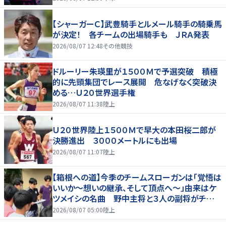
【シャーガーＣ】武豊騎手とルメール騎手の騎乗馬
が決定！ 各チームの出場騎手も ＪＲＡ発表
2026/08/07 12:48
その他競技
ドルーリー朱瑛里が１５００Ｍで予選突破 積極
的に先頭集団でレース展開 危なげなく突破決
める…Ｕ２０世界選手権
2026/08/07 11:38
陸上
Ｕ２０世界陸上１５００Ｍで早大の本田桜二郎が
決勝進出 ３０００メートルにも出場
2026/08/07 11:07
陸上
【箱根への道】今季のチームスローガンは「覚悟は
いいか～想いの継承、そして頂点へ～」由来はケ
ツメイシの名曲 野中主将と３人の副将がチーム
を引っ張る…夏合宿特集第１弾、国学院大
2026/08/07 05:00
陸上