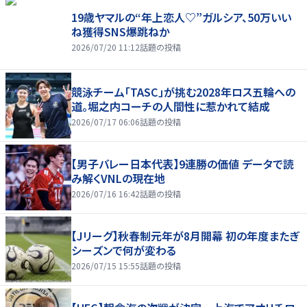
19歳ヤマルの“年上恋人♡”ガルシア、50万いい
ね獲得SNS爆跳ねか
2026/07/20 11:12
話題の投稿
競泳チーム「TASC」が挑む2028年ロス五輪への
道。堀之内コーチの人間性に惹かれて結成
2026/07/17 06:06
話題の投稿
【男子バレー日本代表】9連勝の価値 データで読
み解くVNLの現在地
2026/07/16 16:42
話題の投稿
【Jリーグ】秋春制元年が8月開幕 初の年度またぎ
シーズンで何が変わる
2026/07/15 15:55
話題の投稿