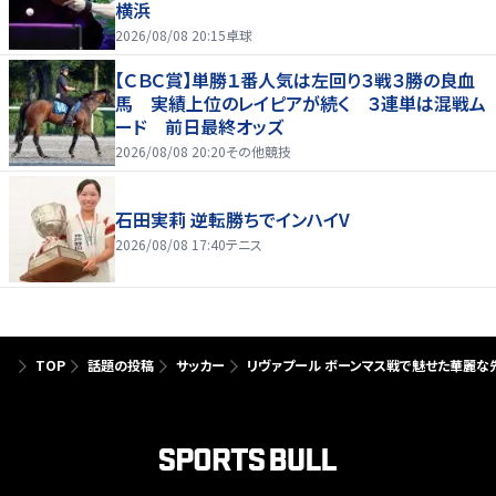
横浜
2026/08/08 20:15
卓球
【ＣＢＣ賞】単勝１番人気は左回り３戦３勝の良血
馬 実績上位のレイピアが続く ３連単は混戦ム
ード 前日最終オッズ
2026/08/08 20:20
その他競技
石田実莉 逆転勝ちでインハイV
2026/08/08 17:40
テニス
TOP
話題の投稿
サッカー
リヴァプール ボーンマス戦で魅せた華麗な