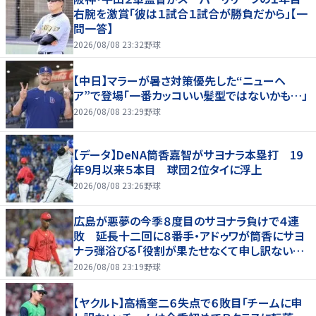
右腕を激賞「彼は１試合１試合が勝負だから」【一
問一答】
2026/08/08 23:32
野球
【中日】マラーが暑さ対策優先した“ニューヘ
ア”で登場「一番カッコいい髪型ではないかも…」
2026/08/08 23:29
野球
【データ】DeNA筒香嘉智がサヨナラ本塁打 19
年9月以来５本目 球団２位タイに浮上
2026/08/08 23:26
野球
広島が悪夢の今季８度目のサヨナラ負けで４連
敗 延長十二回に８番手・アドゥワが筒香にサヨ
ナラ弾浴びる「役割が果たせなくて申し訳ないで
す」
2026/08/08 23:19
野球
【ヤクルト】高橋奎二６失点で６敗目「チームに申