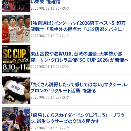
い未来”を確信
2026/08/08 18:36
バスケ
【独自選出】インターハイ2026男子ベスト5「超万
能戦士」「規格外の得点力」「U18落選をバネに」
2026/08/08 18:00
バスケ
東山高校や滋賀U18、台湾の強豪、大学勢が激
突…サン・クロレラ主催『SC CUP 2026』が開催へ
2026/08/08 17:00
バスケ
「たくさん説得したって感じではない」マクシー、レ
ブロンの“リクルート活動”を語る
2026/08/08 16:28
バスケ
「優勝したらスカイダイビングに行こう」…ブラウ
ン、新生シクサーズの交流を明かす
2026/08/08 15:53
バスケ