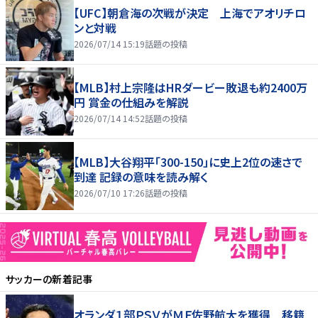
【UFC】朝倉海の次戦が決定 上海でアオリチロ
ンと対戦
2026/07/14 15:19
話題の投稿
【MLB】村上宗隆はHRダービー敗退も約2400万
円 賞金の仕組みを解説
2026/07/14 14:52
話題の投稿
【MLB】大谷翔平「300-150」に史上2位の速さで
到達 記録の意味を読み解く
2026/07/10 17:26
話題の投稿
サッカー
の新着記事
オランダ１部ＰＳＶがＭＦ佐野航大を獲得 移籍