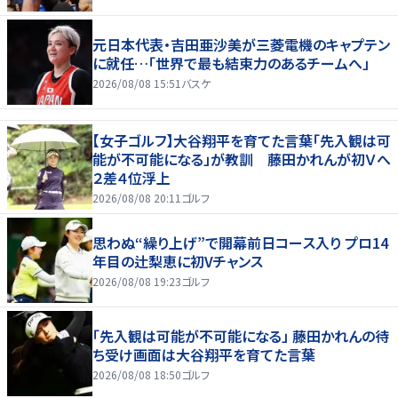
元日本代表・吉田亜沙美が三菱電機のキャプテン
に就任…「世界で最も結束力のあるチームへ」
2026/08/08 15:51
バスケ
【女子ゴルフ】大谷翔平を育てた言葉「先入観は可
能が不可能になる」が教訓 藤田かれんが初Ｖへ
２差４位浮上
2026/08/08 20:11
ゴルフ
思わぬ“繰り上げ”で開幕前日コース入り プロ14
年目の辻梨恵に初Vチャンス
2026/08/08 19:23
ゴルフ
「先入観は可能が不可能になる」 藤田かれんの待
ち受け画面は大谷翔平を育てた言葉
2026/08/08 18:50
ゴルフ