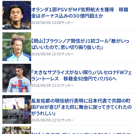
オランダ１部ＰＳＶがＭＦ佐野航大を獲得 移籍
金はボーナス込みの３０億円超えか
2026/08/08 23:08
サッカー
【岡山】ブラウンノア賢信がJ1初ゴール「敵がいっ
ぱいいたので、思い切り振り抜いた」
2026/08/08 22:55
サッカー
「大きなサプライズがない限り」バルセロナFWフェ
ラン・トーレス 移籍金92億円でパリSGへ
2026/08/08 22:51
サッカー
長友佑都の現役続行表明に日本代表で共闘の町
田ＦＷが喜び「また同じ舞台に戻ってきてくれたの
がうれしい」
2026/08/08 22:51
サッカー