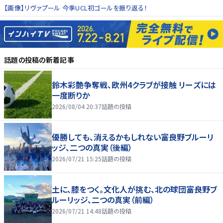
【画像】リヴァプール 今季UCL初ゴールを振り返る！
話題の投稿
の新着記事
鈴木彩艶争奪戦、欧州4クラブが接触 リーズには
一度断りか
2026/08/04 20:37
話題の投稿
優勝しても、消えるかもしれない――富良野ブルーリ
ッジ、二つの真実（後編）
2026/07/21 15:25
話題の投稿
土に、膝をつく。文化人が挑む、北の球団――富良野ブ
ルーリッジ、二つの真実（前編）
2026/07/21 14:48
話題の投稿