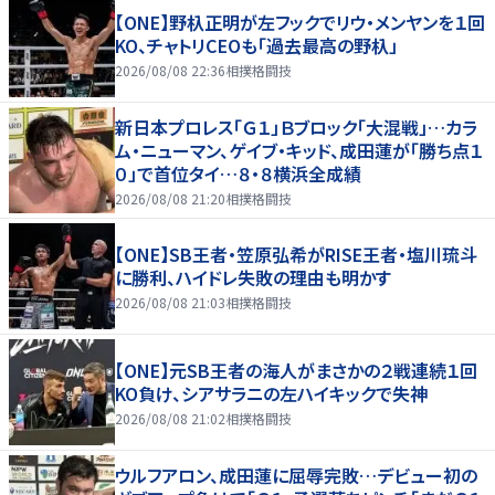
【ONE】野杁正明が左フックでリウ・メンヤンを１回
KO、チャトリCEOも「過去最高の野杁」
2026/08/08 22:36
相撲格闘技
新日本プロレス「Ｇ１」Ｂブロック「大混戦」…カラ
ム・ニューマン、ゲイブ・キッド、成田蓮が「勝ち点１
０」で首位タイ…８・８横浜全成績
2026/08/08 21:20
相撲格闘技
【ONE】SB王者・笠原弘希がRISE王者・塩川琉斗
に勝利、ハイドレ失敗の理由も明かす
2026/08/08 21:03
相撲格闘技
【ONE】元SB王者の海人がまさかの２戦連続１回
KO負け、シアサラニの左ハイキックで失神
2026/08/08 21:02
相撲格闘技
ウルフアロン、成田蓮に屈辱完敗…デビュー初の