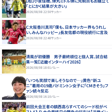
【柏】小泉佳穂、弾丸ミドル弾に先制点もお膳立て
「とにかく結果が大きい」
2026/08/08 22:50
サッカー
Ｃ大阪香川真司「僕も、日本サッカー界もうれし
い。みんなハッピー」長友佑都の現役続行に言及
2026/08/08 22:48
サッカー
清風が初優勝 男子最終順位と個人賞、試合結
果一覧【近畿インターハイ2026】
2026/08/08 18:01
バレー
「いつも笑顔で楽しそうなので…」黄色“新ユ
ニ”着用の19歳バドミントン女子に「CMきそう」フ
ァン続々反応
2026/08/08 16:10
バレー
前回大会王者の鎮西高らすべてのシード校がベ
スト4入り 大会最終日の勝負の行方は【近畿イン