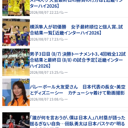
ターハイ2026】
2026/08/07 22:22
バレー
横浜隼人が初優勝 女子最終順位と個人賞、試
合結果一覧【近畿インターハイ2026】
2026/08/07 17:23
バレー
男子3日目（8/7）決勝トーナメント3、4回戦全12試
合結果と最終日（8/8）の試合予定【近畿インター
ハイ2026】
2026/08/07 15:25
バレー
バレーボール大友愛さん 日本代表の長女・美空
とディズニーシー カチューシャ着けて動画撮影
2026/08/07 15:08
バレー
「誰が何を言おうが、僕は日本人」八村塁が語った
揺るぎない自負…田臥勇太は日本バスケの“明る