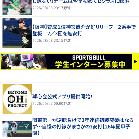
し訳ない」チームは今季初めてＢクラスに転落
2026/08/08 23:17
野球
【阪神】育成１位神宮僚介が好リリーフ ２番手で
登板 2／3回を無安打
2026/08/08 23:15
野球
球心会公式アプリ提供開始！
2026/05/27 00:00
野球
関東第一が逆転負けで3年連続初戦突破はなら
ず…自慢の打線がまさかの3安打【26年夏甲子
園】