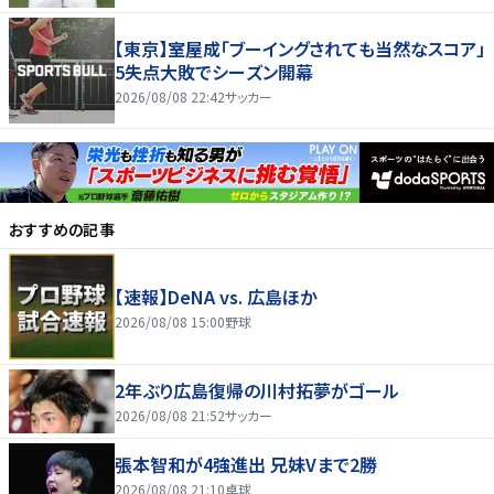
【東京】室屋成「ブーイングされても当然なスコア」
5失点大敗でシーズン開幕
2026/08/08 22:42
サッカー
おすすめの記事
【速報】DeNA vs. 広島ほか
2026/08/08 15:00
野球
2年ぶり広島復帰の川村拓夢がゴール
2026/08/08 21:52
サッカー
張本智和が4強進出 兄妹Vまで2勝
2026/08/08 21:10
卓球