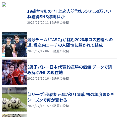
19歳ヤマルの“年上恋人♡”ガルシア、50万いい
ね獲得SNS爆跳ねか
2026/07/20 11:12
話題の投稿
競泳チーム「TASC」が挑む2028年ロス五輪への
道。堀之内コーチの人間性に惹かれて結成
2026/07/17 06:06
話題の投稿
【男子バレー日本代表】9連勝の価値 データで読
み解くVNLの現在地
2026/07/16 16:42
話題の投稿
【Jリーグ】秋春制元年が8月開幕 初の年度またぎ
シーズンで何が変わる
2026/07/15 15:55
話題の投稿