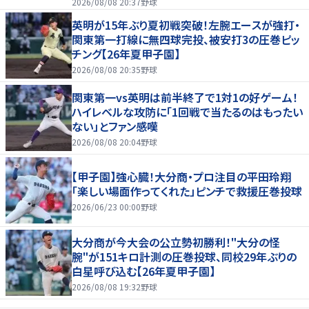
2026/08/08 20:37
野球
英明が15年ぶり夏初戦突破！左腕エースが強打・
関東第一打線に無四球完投、被安打3の圧巻ピッ
チング【26年夏甲子園】
2026/08/08 20:35
野球
関東第一vs英明は前半終了で1対1の好ゲーム！
ハイレベルな攻防に「1回戦で当たるのはもったい
ない」とファン感嘆
2026/08/08 20:04
野球
【甲子園】強心臓！大分商・プロ注目の平田玲翔
「楽しい場面作ってくれた」ピンチで救援圧巻投球
2026/06/23 00:00
野球
大分商が今大会の公立勢初勝利！"大分の怪
腕"が151キロ計測の圧巻投球、同校29年ぶりの
白星呼び込む【26年夏甲子園】
2026/08/08 19:32
野球