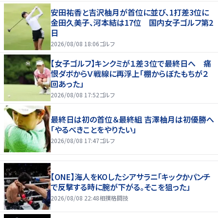
安田祐香と吉沢柚月が首位に並び、1打差3位に
金田久美子、河本結は17位 国内女子ゴルフ第2
日
2026/08/08 18:06
ゴルフ
【女子ゴルフ】キンクミが１差３位で最終日へ 痛
恨ダボからＶ戦線に再浮上「棚からぼたもちが２
回あった」
2026/08/08 17:52
ゴルフ
最終日は初の首位＆最終組 吉澤柚月は初優勝へ
「やるべきことをやりたい」
2026/08/08 17:47
ゴルフ
【ONE】海人をKOしたシアサラニ「キックかパンチ
で反撃する時に腕が下がる。そこを狙った」
2026/08/08 22:48
相撲格闘技