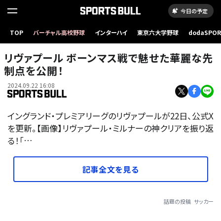
今日の予定
TOP
バーチャル高校野球
インターハイ
東京六大学野球
dodaSPO
（新しいタブ
リヴァプール ボーンマス戦で魅せた華麗な先
制点を公開！
2024.09.22 16:08
イングランド・プレミアリーグのリヴァプールが22日、公式X
を更新。【画像】リヴァプール・ミルナーの神クリアを振り返
る！「…
記事全文を見る
話題の投稿
サッカー