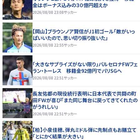
金はボーナス込みの３０億円超えか
2026/08/08 23:08
サッカー
【岡山】ブラウンノア賢信がJ1初ゴール「敵がいっ
ぱいいたので、思い切り振り抜いた」
2026/08/08 22:55
サッカー
「大きなサプライズがない限り」バルセロナFWフェ
ラン・トーレス 移籍金92億円でパリSGへ
2026/08/08 22:51
サッカー
長友佑都の現役続行表明に日本代表で共闘の町
田ＦＷが喜び「また同じ舞台に戻ってきてくれたの
がうれしい」
2026/08/08 22:51
サッカー
【柏】小泉佳穂、弾丸ミドル弾に先制点もお膳立て
「とにかく結果が大きい」