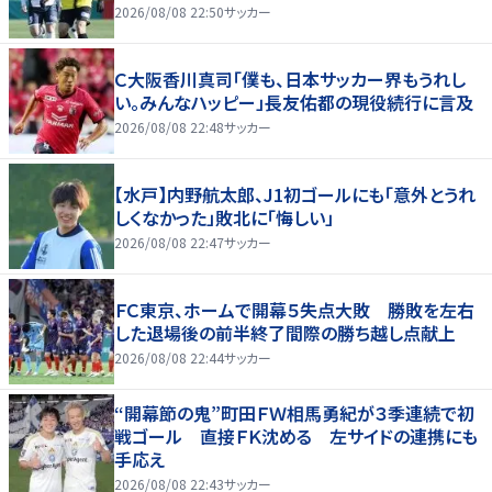
2026/08/08 22:50
サッカー
Ｃ大阪香川真司「僕も、日本サッカー界もうれし
い。みんなハッピー」長友佑都の現役続行に言及
2026/08/08 22:48
サッカー
【水戸】内野航太郎、J1初ゴールにも「意外とうれ
しくなかった」敗北に「悔しい」
2026/08/08 22:47
サッカー
ＦＣ東京、ホームで開幕５失点大敗 勝敗を左右
した退場後の前半終了間際の勝ち越し点献上
2026/08/08 22:44
サッカー
“開幕節の鬼”町田ＦＷ相馬勇紀が３季連続で初
戦ゴール 直接ＦＫ沈める 左サイドの連携にも
手応え
2026/08/08 22:43
サッカー