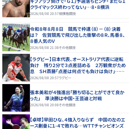
ギブアップ負けで「Ｇ１」予選落ちピンチ「まだＧ１
クライマックス終わってない」…８・８横浜
2026/08/08 20:57
相撲格闘技
令和８年８月８日 競馬で枠連（８）－（８）決着
は？ 佐賀競馬で飛び出した衝撃の８Ｒ、馬番８、
８番人気のＶ
2026/08/08 21:38
その他競技
【ラグビー】日本代表、オーストラリア代表に逆転
負け 残り２分で３点差詰める ２万観衆がため
息 ＳＨ斎藤「点差は何点でも負けは負け」…前
半にＳＯ伊藤龍が先制トライ、３２ー３５で惜敗
2026/08/08 20:57
ラグビー
張本美和が４強進出「勝ち切ることができて良か
った」 準決勝は中国・王芸迪と対戦
2026/08/08 20:08
その他競技
【卓球】早田ひな、４強入りならず 中国の左のエ
ース蒯曼に１-４で敗れる…ＷＴＴチャンピオンズ