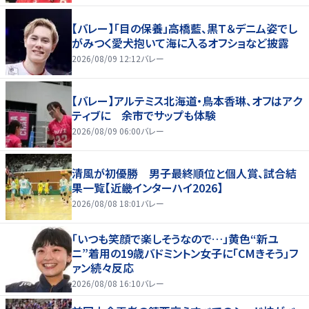
【バレー】「目の保養」高橋藍、黒Ｔ＆デニム姿でし
がみつく愛犬抱いて海に入るオフショなど披露
2026/08/09 12:12
バレー
【バレー】アルテミス北海道・鳥本香琳、オフはアク
ティブに 余市でサップも体験
2026/08/09 06:00
バレー
清風が初優勝 男子最終順位と個人賞、試合結
果一覧【近畿インターハイ2026】
2026/08/08 18:01
バレー
「いつも笑顔で楽しそうなので…」黄色“新ユ
ニ”着用の19歳バドミントン女子に「CMきそう」フ
ァン続々反応
2026/08/08 16:10
バレー