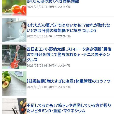
さくらんぼの驚くべき効果効能
2026/08/09 16:20
ライフスタイル
それただの夏バテではないかも！？疲れが取れな
いときは肝臓の機能低下に気をつけよう
2026/08/09 11:40
ライフスタイル
四日市工・小野倫太郎、ストローク磨き優勝「最後
まで自分を信じて勝ち切れた」…テニス男子シン
グルス
2026/08/09 08:56
ライフスタイル
【妊娠後期】増えすぎに注意！体重管理のコツ７つ
2026/08/09 06:40
ライフスタイル
不足してるかも！？筋トレや運動している方が摂り
たいビタミンD・亜鉛・マグネシウム