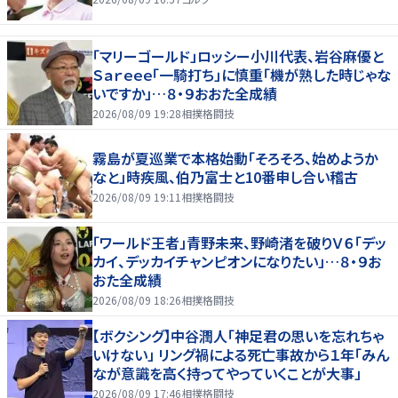
「マリーゴールド」ロッシー小川代表、岩谷麻優と
Ｓａｒｅｅｅ「一騎打ち」に慎重「機が熟した時じゃな
いですか」…８・９おおた全成績
2026/08/09 19:28
相撲格闘技
霧島が夏巡業で本格始動「そろそろ、始めようか
なと」時疾風、伯乃富士と10番申し合い稽古
2026/08/09 19:11
相撲格闘技
「ワールド王者」青野未来、野崎渚を破りＶ６「デッ
カイ、デッカイチャンピオンになりたい」…８・９お
おた全成績
2026/08/09 18:26
相撲格闘技
【ボクシング】中谷潤人「神足君の思いを忘れちゃ
いけない」 リング禍による死亡事故から１年「みん
なが意識を高く持ってやっていくことが大事」
2026/08/09 17:46
相撲格闘技