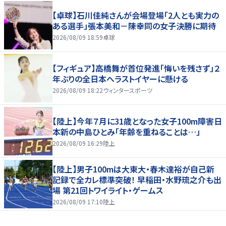
【卓球】石川佳純さんが会場登場「2人とも実力の
ある選手」張本美和－陳幸同の女子決勝に期待
2026/08/09 18:59
卓球
【フィギュア】高橋舞が首位発進「悔いを残さず」２
年ぶりの全日本へラストイヤーに懸ける
2026/08/09 18:22
ウィンタースポーツ
【陸上】今年７月に31歳となった女子100m障害日
本新の中島ひとみ「年齢を重ねることは…」
2026/08/09 16:29
陸上
【陸上】男子100mは大東大・春木達裕が自己新
記録で全カレ標準突破！ 早稲田・水野琉之介も出
場 第21回トワイライト・ゲームス
2026/08/09 17:10
陸上