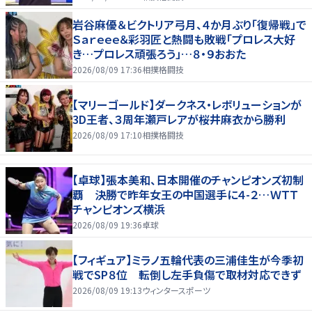
岩谷麻優＆ビクトリア弓月、４か月ぶり「復帰戦」で
Ｓａｒｅｅｅ＆彩羽匠と熱闘も敗戦「プロレス大好
き…プロレス頑張ろう」…８・９おおた
2026/08/09 17:36
相撲格闘技
【マリーゴールド】ダークネス・レボリューションが
3D王者、３周年瀬戸レアが桜井麻衣から勝利
2026/08/09 17:10
相撲格闘技
【卓球】張本美和、日本開催のチャンピオンズ初制
覇 決勝で昨年女王の中国選手に４-２…ＷＴＴ
チャンピオンズ横浜
2026/08/09 19:36
卓球
【フィギュア】ミラノ五輪代表の三浦佳生が今季初
戦でSP８位 転倒し左手負傷で取材対応できず
2026/08/09 19:13
ウィンタースポーツ