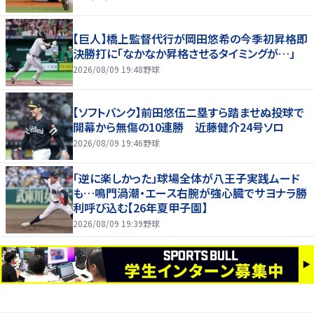
【巨人】橋上監督代行が岡田悠希の今季初昇格即
決勝打に「なかなか昇格させるタイミングが…」
2026/08/09 19:48
野球
【ソフトバンク】前田悠伍二塁すら踏ませぬ投球で
開幕から無傷の10連勝 近藤健介24号ソロ
2026/08/09 19:46
野球
「逆に楽しかった」球場全体が八王子実践ムード
も…鳴門渦潮・エース右腕が強心臓でサヨナラ勝
利呼び込む【26年夏甲子園】
2026/08/09 19:39
野球