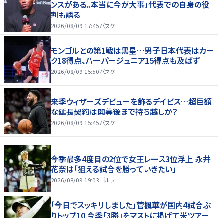
ンスがある。本当に今が大事」代表での自身の役
割も語る
2026/08/09 17:45
バスケ
モンゴルとの第1戦は黒星…男子日本代表はカー
ク18得点、ハーパージュニア15得点も及ばず
2026/08/09 15:50
バスケ
来季ウィザーズデビューを飾るデイビス…超巨額
な延長契約は開幕後まで持ち越しか？
2026/08/09 15:45
バスケ
今季最多4度目の2位で女王レース3位浮上 永井
花奈は「狙える試合を勝っていきたい」
2026/08/09 19:03
ゴルフ
「今日でスッキリしました」菅楓華が国内4試合ぶ
りトップ10 今季「3勝」をマストに掲げて米ツアー