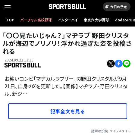
今日の予定
TOP
バーチャル高校野球
インターハイ
東京六大学野球
dodaSPO
（新しいタブ
「〇〇見たいじゃん？」マヂラブ 野田クリスタ
ルが海辺でノリノリ！浮かれ過ぎた姿を投稿さ
れる
2024.09.22 13:15
お笑いコンビ「マヂカルラブリー」の野田クリスタルが9月
21日、自身のXを更新した。【画像】マヂラブ・野田クリスタ
ル、新ジ…
記事全文を見る
話題の投稿
ライフスタイル