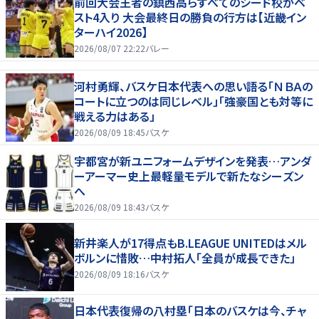
前回大会王者の鎮西高らすべてのシード校がベ
スト4入り 大会最終日の勝負の行方は【近畿イン
ターハイ2026】
2026/08/07 22:22
バレー
河村勇輝、バスケ日本代表への思い語る「ＮＢＡの
コートに立つのは同じレベル」「強豪国とも対等に
戦える力はある」
2026/08/09 18:45
バスケ
宇都宮が新ユニフォームデザインを発表…アンダ
ーアーマー史上最軽量モデルで新たなシーズン
へ
2026/08/09 18:43
バスケ
新井楽人が17得点もB.LEAGUE UNITEDはメル
ボルンに惜敗…中村拓人「全員が成長できた」
2026/08/09 18:16
バスケ
日本代表復帰の八村塁「日本のバスケは今、チャ