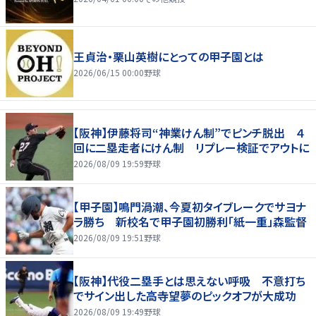
王貞治・栗山英樹にとっての甲子園とは
2026/06/15 00:00
野球
【阪神】伊藤将司“神業けん制”でピンチ脱出 ４
回に二塁走者にけん制 リプレー検証でアウトに
2026/08/09 19:59
野球
【甲子園】鳴門渦潮、今夏初タイブレークでサヨナ
ラ勝ち 新校名で甲子園初勝利「紙一重」森監督
2026/08/09 19:51
野球
【阪神】代役二塁手とは思えない呼吸 不意打ち
でサイン出した高寺望夢のピックオフが大成功
2026/08/09 19:49
野球