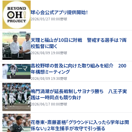
球心会公式アプリ提供開始！
2026/05/27 00:00
野球
天理と福山が10日に対戦 警戒する選手は？両
校監督に聞く
2026/08/09 19:00
野球
高校野球の普及に向けた取り組みを紹介 200
年構想ミーティング
2026/08/09 19:30
野球
鳴門渦潮が延長戦制しサヨナラ勝ち 八王子実
践は一時同点も競り負け
2026/06/17 00:00
野球
花巻東・斎藤蒼梧「グラウンドに入ったら学年は関
係ない」２年生捕手が攻守で引っ張る