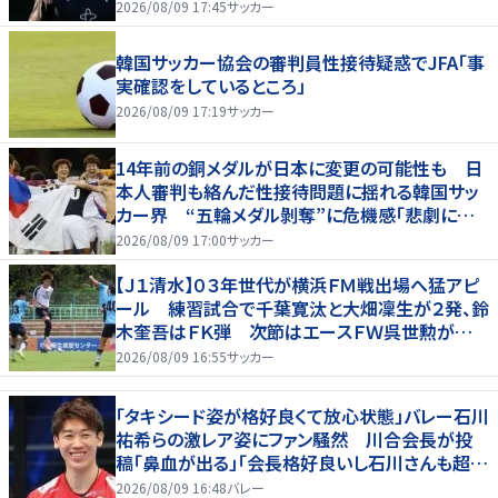
柔軟性を備えている」
2026/08/09 17:45
サッカー
韓国サッカー協会の審判員性接待疑惑でJFA「事
実確認をしているところ」
2026/08/09 17:19
サッカー
14年前の銅メダルが日本に変更の可能性も 日
本人審判も絡んだ性接待問題に揺れる韓国サッ
カー界 “五輪メダル剝奪”に危機感「悲劇に見
舞われる」
2026/08/09 17:00
サッカー
【Ｊ１清水】０３年世代が横浜ＦＭ戦出場へ猛アピ
ール 練習試合で千葉寛汰と大畑凜生が２発、鈴
木奎吾はＦＫ弾 次節はエースＦＷ呉世勲が出
場停止
2026/08/09 16:55
サッカー
「タキシード姿が格好良くて放心状態」バレー石川
祐希らの激レア姿にファン騒然 川合会長が投
稿「鼻血が出る」「会長格好良いし石川さんも超格
好いい」
2026/08/09 16:48
バレー