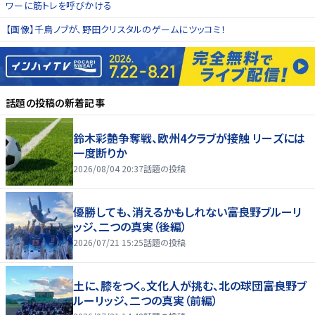
ワーに筋トレを呼びかける
【画像】千鳥ノブが、野田クリスタルのゲームにツッコミ！
話題の投稿
の新着記事
鈴木彩艶争奪戦、欧州4クラブが接触 リーズには
一度断りか
2026/08/04 20:37
話題の投稿
優勝しても、消えるかもしれない――富良野ブルーリ
ッジ、二つの真実（後編）
2026/07/21 15:25
話題の投稿
土に、膝をつく。文化人が挑む、北の球団――富良野ブ
ルーリッジ、二つの真実（前編）