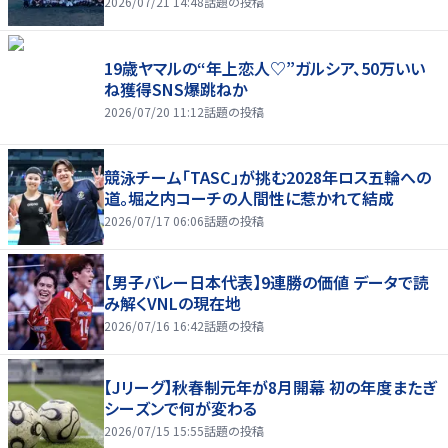
2026/07/21 14:48
話題の投稿
19歳ヤマルの“年上恋人♡”ガルシア、50万いい
ね獲得SNS爆跳ねか
2026/07/20 11:12
話題の投稿
競泳チーム「TASC」が挑む2028年ロス五輪への
道。堀之内コーチの人間性に惹かれて結成
2026/07/17 06:06
話題の投稿
【男子バレー日本代表】9連勝の価値 データで読
み解くVNLの現在地
2026/07/16 16:42
話題の投稿
【Jリーグ】秋春制元年が8月開幕 初の年度またぎ
シーズンで何が変わる
2026/07/15 15:55
話題の投稿