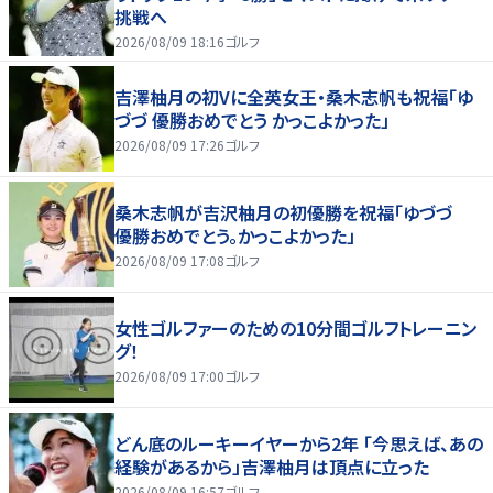
挑戦へ
2026/08/09 18:16
ゴルフ
吉澤柚月の初Vに全英女王・桑木志帆も祝福「ゆ
づづ 優勝おめでとう かっこよかった」
2026/08/09 17:26
ゴルフ
桑木志帆が吉沢柚月の初優勝を祝福「ゆづづ
優勝おめでとう。かっこよかった」
2026/08/09 17:08
ゴルフ
女性ゴルファーのための10分間ゴルフトレーニン
グ！
2026/08/09 17:00
ゴルフ
どん底のルーキーイヤーから2年 「今思えば、あの
経験があるから」吉澤柚月は頂点に立った
2026/08/09 16:57
ゴルフ