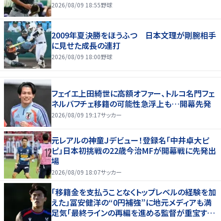
2026/08/09 18:55
野球
2009年夏決勝をほうふつ 日本文理が剛腕相手
に見せた成長の連打
2026/08/09 18:00
野球
フェイエ上田綺世に高額オファー、トルコ名門フェ
ネルバフチェ移籍の可能性急浮上も…開幕先発
2026/08/09 19:17
サッカー
元レアルの神童Ｊデビュー！登録名「中井卓大ピ
ピ」日本初挑戦の22歳今治MFが開幕戦に先発出
場
2026/08/09 18:07
サッカー
「移籍金を支払うことなくトップレベルの経験を加
えた」冨安健洋の“0円補強”に地元メディアも満
足気「最終ラインの再編を進める監督が重宝する