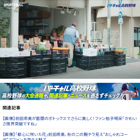
関連記事
【画像】前田希美が眉間のボトックスでさらに美しく！ファン拍手喝采「かわい
さ限界突破ですね」
【画像】「都心に咲いた花」前田希美、秋の二の腕チラ見え”おしゃれコー
デ”でファンを次々と魅了