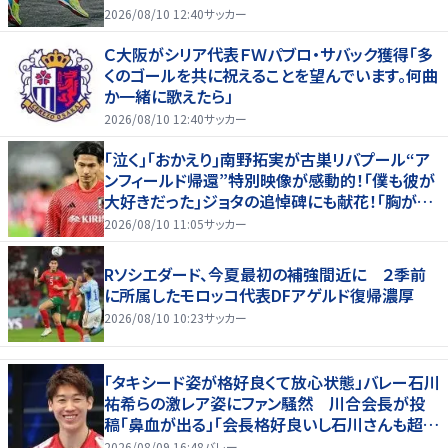
2026/08/10 12:40
サッカー
Ｃ大阪がシリア代表ＦＷパブロ・サバック獲得「多
くのゴールを共に祝えることを望んでいます。何曲
か一緒に歌えたら」
2026/08/10 12:40
サッカー
｢泣く｣｢おかえり｣南野拓実が古巣リバプール“ア
ンフィールド帰還”特別映像が感動的！｢僕も彼が
大好きだった｣ジョタの追悼碑にも献花！｢胸が熱
くなります…｣
2026/08/10 11:05
サッカー
Rソシエダード、今夏最初の補強間近に ２季前
に所属したモロッコ代表DFアゲルド復帰濃厚
2026/08/10 10:23
サッカー
「タキシード姿が格好良くて放心状態」バレー石川
祐希らの激レア姿にファン騒然 川合会長が投
稿「鼻血が出る」「会長格好良いし石川さんも超格
好いい」
2026/08/09 16:48
バレー