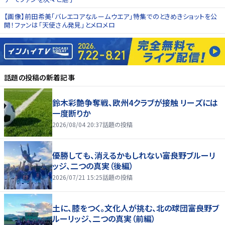
【画像】前田希美「バレエコアなルームウエア」特集でのときめきショットを公
開！ファンは「天使さん発見」とメロメロ
話題の投稿
の新着記事
鈴木彩艶争奪戦、欧州4クラブが接触 リーズには
一度断りか
2026/08/04 20:37
話題の投稿
優勝しても、消えるかもしれない――富良野ブルーリ
ッジ、二つの真実（後編）
2026/07/21 15:25
話題の投稿
土に、膝をつく。文化人が挑む、北の球団――富良野ブ
ルーリッジ、二つの真実（前編）