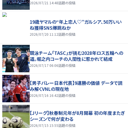
2026/07/21 14:48
話題の投稿
19歳ヤマルの“年上恋人♡”ガルシア、50万いい
ね獲得SNS爆跳ねか
2026/07/20 11:12
話題の投稿
競泳チーム「TASC」が挑む2028年ロス五輪への
道。堀之内コーチの人間性に惹かれて結成
2026/07/17 06:06
話題の投稿
【男子バレー日本代表】9連勝の価値 データで読
み解くVNLの現在地
2026/07/16 16:42
話題の投稿
【Jリーグ】秋春制元年が8月開幕 初の年度またぎ
シーズンで何が変わる
2026/07/15 15:55
話題の投稿