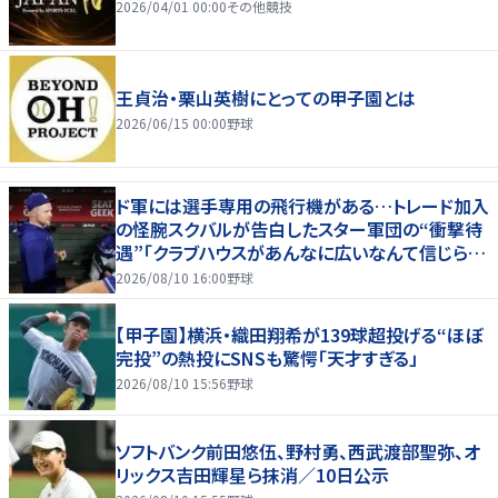
2026/04/01 00:00
その他競技
王貞治・栗山英樹にとっての甲子園とは
2026/06/15 00:00
野球
ド軍には選手専用の飛行機がある…トレード加入
の怪腕スクバルが告白したスター軍団の“衝撃待
遇”「クラブハウスがあんなに広いなんて信じられ
ない」
2026/08/10 16:00
野球
【甲子園】横浜・織田翔希が139球超投げる“ほぼ
完投”の熱投にSNSも驚愕「天才すぎる」
2026/08/10 15:56
野球
ソフトバンク前田悠伍、野村勇、西武渡部聖弥、オ
リックス吉田輝星ら抹消／10日公示