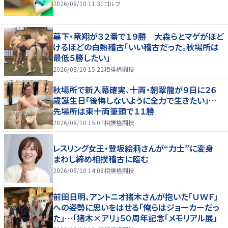
2026/08/10 11:31
ゴルフ
幕下・竜翔が３２番で１９勝 大森らとマゲがほど
けるほどの白熱稽古「いい稽古だった。秋場所は
最低５勝したい」
2026/08/10 15:22
相撲格闘技
秋場所で新入幕確実、十両・朝翠龍が９日に２６
歳誕生日「後悔しないように全力で生きたい」…
先場所は東十両筆頭で１１勝
2026/08/10 15:07
相撲格闘技
レスリング女王・登坂絵莉さんが“力士”に変身
まわし締め相撲稽古に臨む
2026/08/10 14:08
相撲格闘技
前田日明、アントニオ猪木さんが抱いた「ＵＷＦ」
への姿勢に思いをはせる「俺らはジョーカーだっ
た」…「猪木×アリ」５０周年記念「メモリアル展」