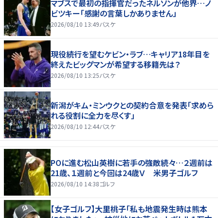
マブスで最初の指揮官だったネルソンが他界…ノ
ビツキー「感謝の言葉しかありません」
2026/08/10 13:49
バスケ
現役続行を望むケビン・ラブ…キャリア18年目を
終えたビッグマンが希望する移籍先は？
2026/08/10 13:25
バスケ
新潟がキム・ミンウクとの契約合意を発表「求めら
れる役割に全力を尽くす」
2026/08/10 12:44
バスケ
POに進む松山英樹に若手の強敵続々…２週前は
21歳、１週前と今回は24歳Ｖ 米男子ゴルフ
2026/08/10 14:38
ゴルフ
【女子ゴルフ】大里桃子「私も地震発生時は熊本