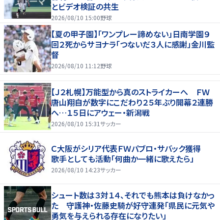
とビデオ検証の共生
2026/08/10 15:00
野球
【夏の甲子園】「ワンプレー諦めない」日南学園９
回２死からサヨナラ「つないだ３人に感謝」金川監
督
2026/08/10 11:12
野球
【Ｊ２札幌】万能型から真のストライカーへ ＦＷ
唐山翔自が数字にこだわり２５年ぶり開幕２連勝
へ…１５日にアウェー・新潟戦
2026/08/10 15:31
サッカー
Ｃ大阪がシリア代表ＦＷパブロ・サバック獲得
歌手としても活動「何曲か一緒に歌えたら」
2026/08/10 14:23
サッカー
シュート数は３対１４、それでも熊本は負けなかっ
た 守護神・佐藤史騎が好守連発「県民に元気や
勇気を与えられる存在になりたい」