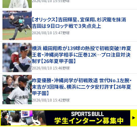
2026/08/10 15:55
野球
【オリックス】吉田輝星、宜保翔、杉沢龍を抹消
吉田は９日ロッテ戦で３失点炎上
2026/08/10 15:47
野球
横浜 織田翔希が139球の熱投で初戦突破！昨夏
王者・沖縄尚学相手に圧巻12K…プロ注目対決
制す【26年夏甲子園】
2026/08/10 15:46
野球
昨夏優勝・沖縄尚学が初戦敗退 世代No.1左腕・
末吉が3回降板、横浜に二ケタ安打許す【26年夏
甲子園】
2026/08/10 15:42
野球