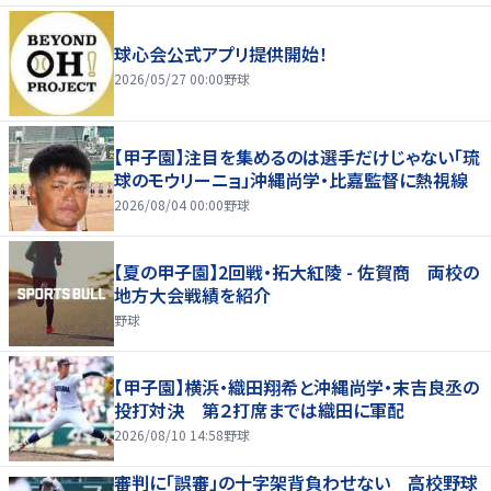
球心会公式アプリ提供開始！
2026/05/27 00:00
野球
【甲子園】注目を集めるのは選手だけじゃない「琉
球のモウリーニョ」沖縄尚学・比嘉監督に熱視線
2026/08/04 00:00
野球
【夏の甲子園】2回戦・拓大紅陵 - 佐賀商 両校の
地方大会戦績を紹介
野球
【甲子園】横浜・織田翔希と沖縄尚学・末吉良丞の
投打対決 第２打席までは織田に軍配
2026/08/10 14:58
野球
審判に「誤審」の十字架背負わせない 高校野球