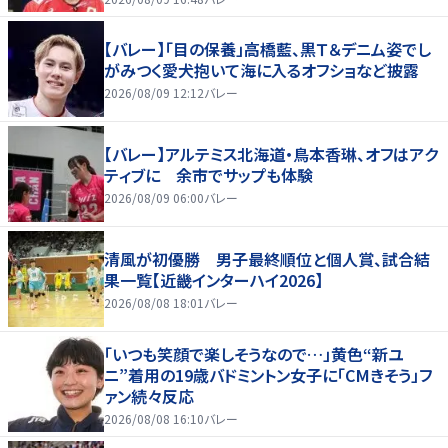
【バレー】「目の保養」高橋藍、黒Ｔ＆デニム姿でし
がみつく愛犬抱いて海に入るオフショなど披露
2026/08/09 12:12
バレー
【バレー】アルテミス北海道・鳥本香琳、オフはアク
ティブに 余市でサップも体験
2026/08/09 06:00
バレー
清風が初優勝 男子最終順位と個人賞、試合結
果一覧【近畿インターハイ2026】
2026/08/08 18:01
バレー
「いつも笑顔で楽しそうなので…」黄色“新ユ
ニ”着用の19歳バドミントン女子に「CMきそう」フ
ァン続々反応
2026/08/08 16:10
バレー