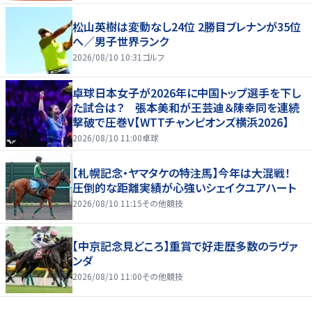
松山英樹は変動なし24位 2勝目ブレナンが35位
へ／男子世界ランク
2026/08/10 10:31
ゴルフ
卓球日本女子が2026年に中国トップ選手を下し
た試合は？ 張本美和が王芸迪＆陳幸同を連続
撃破で圧巻V【WTTチャンピオンズ横浜2026】
2026/08/10 11:00
卓球
【札幌記念・ヤマタケの特注馬】今年は大混戦！
圧倒的な距離実績が心強いシェイクユアハート
2026/08/10 11:15
その他競技
【中京記念見どころ】重賞で好走歴多数のラヴァ
ンダ
2026/08/10 11:00
その他競技