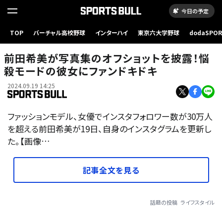
今日の予定
TOP
バーチャル高校野球
インターハイ
東京六大学野球
dodaSPO
（新しいタブ
前田希美が写真集のオフショットを披露！悩
殺モードの彼女にファンドキドキ
2024.09.19 14:25
ファッションモデル、女優でインスタフォロワー数が30万人
を超える前田希美が19日、自身のインスタグラムを更新し
た。【画像…
記事全文を見る
話題の投稿
ライフスタイル