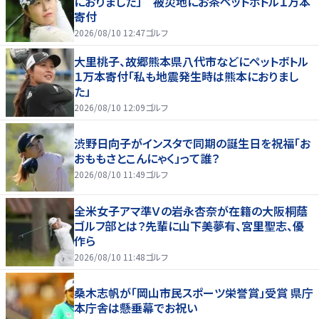
におりました」 被災地にお茶ペットボトル１万本
寄付
2026/08/10 12:47
ゴルフ
大里桃子、故郷熊本県八代市などにペットボトル
１万本寄付「私も地震発生時は熊本におりまし
た」
2026/08/10 12:09
ゴルフ
渋野日向子がインスタで同期の誕生日を祝福「お
おももさとこんにゃく」って誰？
2026/08/10 11:49
ゴルフ
全米女子アマ準Ｖの岩永杏奈が在籍の大阪桐蔭
ゴルフ部とは？先輩に山下美夢有、宮里聖志、優
作ら
2026/08/10 11:48
ゴルフ
桑木志帆が「岡山市民スポーツ栄誉賞」受賞 県庁
本庁舎は懸垂幕でお祝い