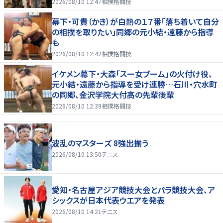
2026/08/10 12:47
相撲格闘技
幕下・可貴（かき）が白熱の１７番「落ち着いて自分
の相撲を取りたい」同郷の元小結・遠藤から指導
も
2026/08/10 12:42
相撲格闘技
イケメン幕下・大森「スー女ブーム」の火付け役、
元小結・遠藤から指導を受け連勝…石川・穴水町
の同郷、金沢学院大付高の先輩後輩
2026/08/10 12:39
相撲格闘技
波乱のマスターズ 8強出揃う
2026/08/10 13:50
テニス
愛知・名古屋アジア競技大会とパラ競技大会、ア
シックスが日本代表ウエアを発表
2026/08/10 14:21
テニス