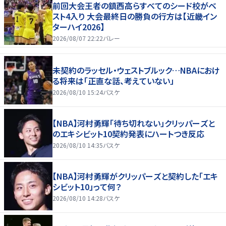
前回大会王者の鎮西高らすべてのシード校がベ
スト4入り 大会最終日の勝負の行方は【近畿イン
ターハイ2026】
2026/08/07 22:22
バレー
未契約のラッセル・ウェストブルック…NBAにおけ
る将来は「正直な話、考えていない」
2026/08/10 15:24
バスケ
【NBA】河村勇輝「待ち切れない」クリッパーズと
のエキシビット10契約発表にハートつき反応
2026/08/10 14:35
バスケ
【NBA】河村勇輝がクリッパーズと契約した「エキ
シビット10」って何？
2026/08/10 14:28
バスケ