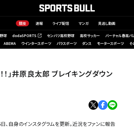
競技
速報
ライブ配信
マンガ
見逃し動画
野球
dodaSPORTS
センバツ高校野球
高校サッカー
バーチャル春高バ
（新しいタブで開く）
ABEMA
ウインタースポーツ
パラスポーツ
ダンス
モータースポーツ
そ
！！」井原良太郎 ブレイキングダウン
6日、自身のインスタグラムを更新。近況をファンに報告