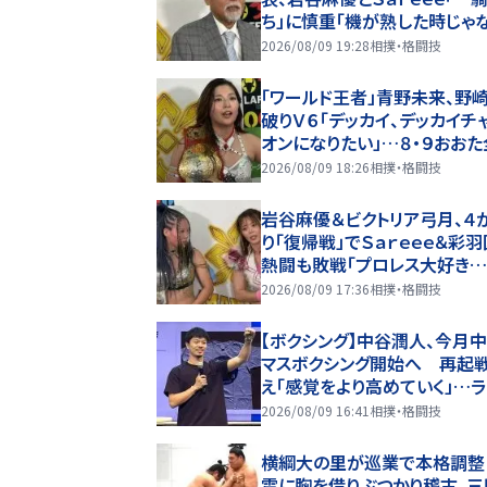
ち」に慎重「機が熟した時じゃ
すか」…８・９おおた全成績
2026/08/09 19:28
相撲・格闘技
「ワールド王者」青野未来、野
破りＶ６「デッカイ、デッカイチ
オンになりたい」…８・９おお
績
2026/08/09 18:26
相撲・格闘技
岩谷麻優＆ビクトリア弓月、４
り「復帰戦」でＳａｒｅｅｅ＆彩羽
熱闘も敗戦「プロレス大好き
レス頑張ろう」…８・９おおた
2026/08/09 17:36
相撲・格闘技
【ボクシング】中谷潤人、今月
マスボクシング開始へ 再起
え「感覚をより高めていく」…
公開収録に参加
2026/08/09 16:41
相撲・格闘技
横綱大の里が巡業で本格調整
電に胸を借りぶつかり稽古、三