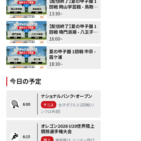
【配信終了】夏の甲子園 1
回戦 岡山学芸館 - 鳥取城
北
13:30~
【配信終了】夏の甲子園 1
回戦 鳴門渦潮 - 八王子実
践
16:00~
夏の甲子園 1回戦 中京 -
霞ケ浦
18:30~
今日の予定
ナショナルバンク・オープン
6:00
テニス
女子ダブルス2回戦(リ
ンクは外部)
オレゴン2026 U20世界陸上
競技選手権大会
6:15
陸上
棒高跳び、ハンマー投げ