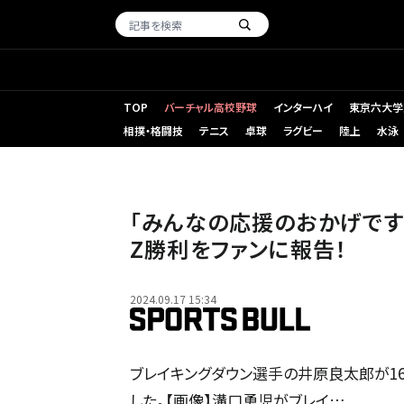
TOP
バーチャル高校野球
インターハイ
東京六大学
相撲・格闘技
テニス
卓球
ラグビー
陸上
水泳
「みんなの応援のおかげです
Z勝利をファンに報告！
2024.09.17 15:34
ブレイキングダウン選手の井原良太郎が1
した。【画像】溝口勇児がブレイ…