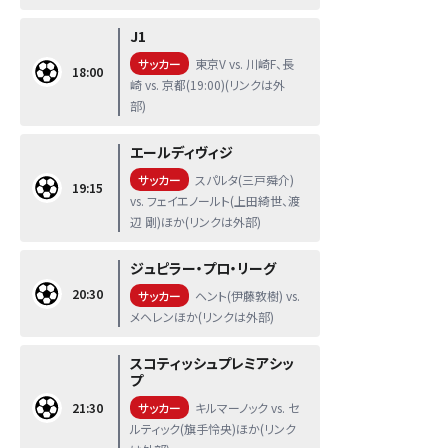
J1
サッカー
東京V vs. 川崎F、長
18:00
崎 vs. 京都(19:00)(リンクは外
部)
エールディヴィジ
サッカー
スパルタ(三戸舜介)
19:15
vs. フェイエノールト(上田綺世、渡
辺 剛)ほか(リンクは外部)
ジュピラー・プロ・リーグ
20:30
サッカー
ヘント(伊藤敦樹) vs.
メヘレンほか(リンクは外部)
スコティッシュプレミアシッ
プ
21:30
サッカー
キルマーノック vs. セ
ルティック(旗手怜央)ほか(リンク