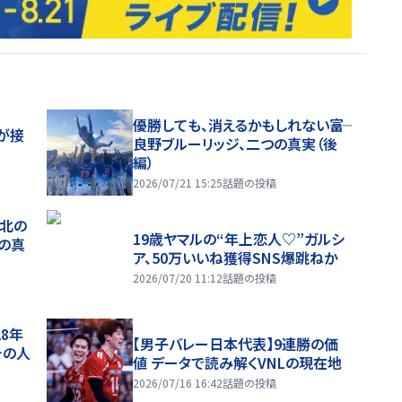
優勝しても、消えるかもしれない――富
が接
良野ブルーリッジ、二つの真実（後
編）
2026/07/21 15:25
話題の投稿
、北の
19歳ヤマルの“年上恋人♡”ガルシ
つの真
ア、50万いいね獲得SNS爆跳ねか
2026/07/20 11:12
話題の投稿
28年
【男子バレー日本代表】9連勝の価
チの人
値 データで読み解くVNLの現在地
2026/07/16 16:42
話題の投稿