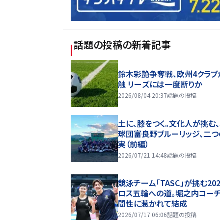
話題の投稿
の新着記事
鈴木彩艶争奪戦、欧州4クラブ
触 リーズには一度断りか
2026/08/04 20:37
話題の投稿
土に、膝をつく。文化人が挑む
球団――富良野ブルーリッジ、二
実（前編）
2026/07/21 14:48
話題の投稿
競泳チーム「TASC」が挑む20
ロス五輪への道。堀之内コー
間性に惹かれて結成
2026/07/17 06:06
話題の投稿