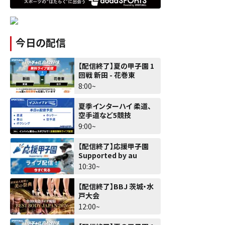
今日の配信
【配信終了】夏の甲子園 1
回戦 新田 - 花巻東
8:00~
夏季インターハイ 柔道、
空手道など5競技
9:00~
【配信終了】応援甲子園
Supported by au
10:30~
【配信終了】BBJ 茨城・水
戸大会
12:00~