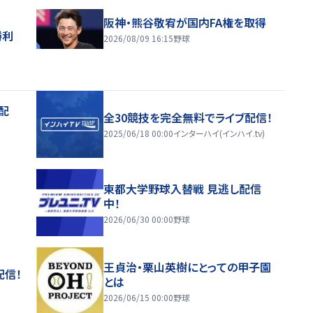
阪神・熊谷敬宥が国内FA権を取得
勝利
2026/08/09 16:15
野球
配
全30競技を完全無料でライブ配信！
2025/06/18 00:00
インターハイ(インハイ.tv)
東都大学野球入替戦 見逃し配信
中！
2026/06/30 00:00
野球
王貞治・栗山英樹にとっての甲子園
配信！
とは
2026/06/15 00:00
野球