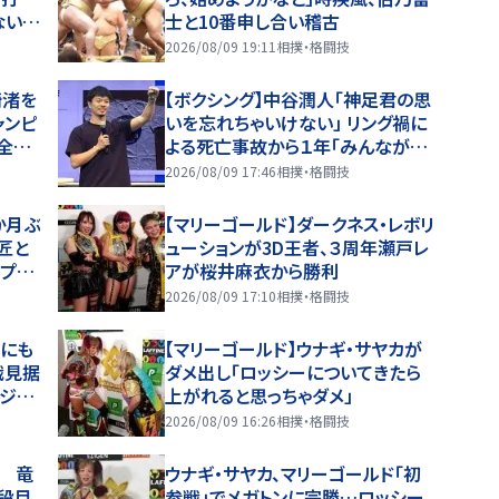
ないで
士と10番申し合い稽古
2026/08/09 19:11
相撲・格闘技
崎渚を
【ボクシング】中谷潤人「神足君の思
ャンピ
いを忘れちゃいけない」 リング禍に
た全成
よる死亡事故から１年「みんなが意
識を高く持ってやっていくことが大
2026/08/09 17:46
相撲・格闘技
事」
か月ぶ
【マリーゴールド】ダークネス・レボリ
匠と
ューションが3D王者、３周年瀬戸レ
…プロ
アが桜井麻衣から勝利
2026/08/09 17:10
相撲・格闘技
中にも
【マリーゴールド】ウナギ・サヤカが
戦見据
ダメ出し「ロッシーについてきたら
ラジオ
上がれると思っちゃダメ」
2026/08/09 16:26
相撲・格闘技
 竜
ウナギ・サヤカ、マリーゴールド「初
段目
参戦」でメガトンに完勝…ロッシー