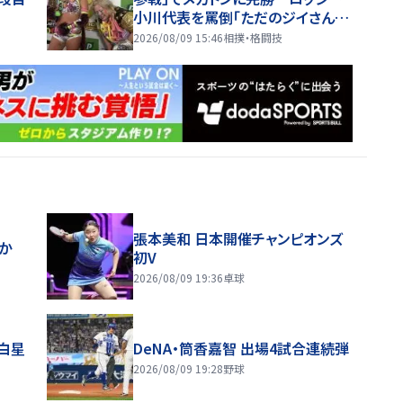
小川代表を罵倒「ただのジイさん」
…８・９おおた
2026/08/09 15:46
相撲・格闘技
張本美和 日本開催チャンピオンズ
ほか
初V
2026/08/09 19:36
卓球
り白星
DeNA・筒香嘉智 出場4試合連続弾
2026/08/09 19:28
野球