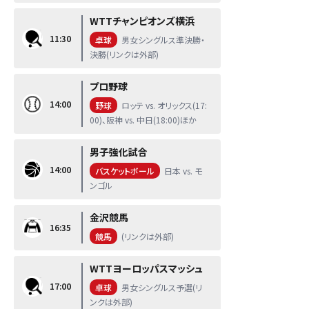
WTTチャンピオンズ横浜
11:30
卓球
男女シングルス準決勝・
決勝(リンクは外部)
プロ野球
14:00
野球
ロッテ vs. オリックス(17:
00)、阪神 vs. 中日(18:00)ほか
男子強化試合
14:00
バスケットボール
日本 vs. モ
ンゴル
金沢競馬
16:35
競馬
(リンクは外部)
WTTヨーロッパスマッシュ
17:00
卓球
男女シングルス予選(リ
ンクは外部)