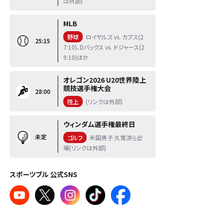
は外部)
MLB
野球
ロイヤルズ vs. カブス(2
25:15
7:10)、Dバックス vs. ドジャース(2
9:10)ほか
オレゴン2026 U20世界陸上
競技選手権大会
28:00
陸上
(リンクは外部)
ウィンダム選手権最終日
未定
ゴルフ
米国男子 久常涼ら出
場(リンクは外部)
スポーツブル 公式SNS