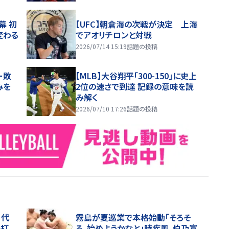
幕 初
【UFC】朝倉海の次戦が決定 上海
変わる
でアオリチロンと対戦
2026/07/14 15:19
話題の投稿
ー敗
【MLB】大谷翔平「300-150」に史上
みを
2位の速さで到達 記録の意味を読
み解く
2026/07/10 17:26
話題の投稿
川代
霧島が夏巡業で本格始動「そろそ
騎打
ろ、始めようかなと」時疾風、伯乃富