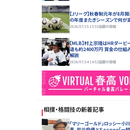
【Jリーグ】秋春制元年が8月開
の年度またぎシーズンで何が
2026/07/15 15:55
話題の投稿
【MLB】村上宗隆はHRダービ
退も約2400万円 賞金の仕組
解説
2026/07/14 14:52
話題の投稿
相撲・格闘技
の新着記事
「マリーゴールド」ロッシー小
表、岩谷麻優とＳａｒｅｅｅ「一