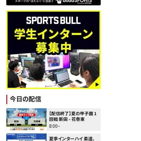
今日の配信
【配信終了】夏の甲子園 1
回戦 新田 - 花巻東
8:00~
夏季インターハイ 柔道、