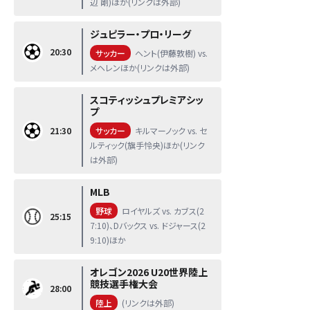
辺 剛)ほか(リンクは外部)
ジュピラー・プロ・リーグ
20:30
サッカー
ヘント(伊藤敦樹) vs.
メヘレンほか(リンクは外部)
スコティッシュプレミアシッ
プ
21:30
サッカー
キルマーノック vs. セ
ルティック(旗手怜央)ほか(リンク
は外部)
MLB
野球
ロイヤルズ vs. カブス(2
25:15
7:10)、Dバックス vs. ドジャース(2
9:10)ほか
オレゴン2026 U20世界陸上
競技選手権大会
28:00
陸上
(リンクは外部)