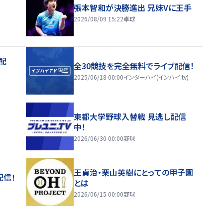
張本智和が決勝進出 兄妹Vに王手
2026/08/09 15:22
卓球
配
全30競技を完全無料でライブ配信！
2025/06/18 00:00
インターハイ(インハイ.tv)
東都大学野球入替戦 見逃し配信
中！
2026/06/30 00:00
野球
王貞治・栗山英樹にとっての甲子園
配信！
とは
2026/06/15 00:00
野球