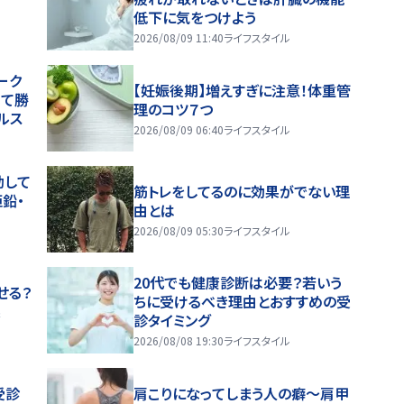
低下に気をつけよう
2026/08/09 11:40
ライフスタイル
ーク
【妊娠後期】増えすぎに注意！体重管
じて勝
理のコツ７つ
ルス
2026/08/09 06:40
ライフスタイル
動して
筋トレをしてるのに効果がでない理
鉛・
由とは
2026/08/09 05:30
ライフスタイル
20代でも健康診断は必要？若いう
せる？
ちに受けるべき理由とおすすめの受
果
診タイミング
2026/08/08 19:30
ライフスタイル
受診
肩こりになってしまう人の癖～肩甲