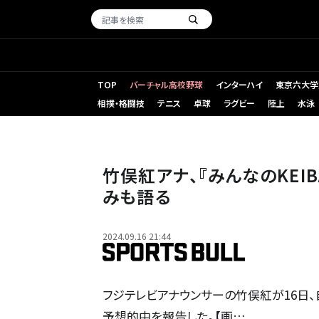
TOP
バーチャル高校野球
インターハイ
東京六大学
相撲・格闘技
テニス
卓球
ラグビー
陸上
水泳
竹俣紅アナ、『みんなのKEI
みも語る
2024.09.16 21:44
フジテレビアナウンサーの竹俣紅が16日、自
予想的中を報告した。【画…