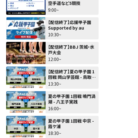
空手道など5競技
9:00~
【配信終了】応援甲子園
Supported by au
10:30~
【配信終了】BBJ 茨城・水
戸大会
12:00~
【配信終了】夏の甲子園 1
回戦 岡山学芸館 - 鳥取城
北
13:30~
夏の甲子園 1回戦 鳴門渦
潮 - 八王子実践
16:00~
夏の甲子園 1回戦 中京 -
霞ケ浦
18:30~