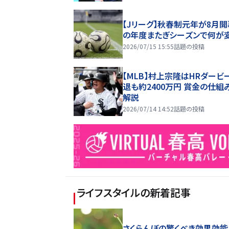
【Jリーグ】秋春制元年が8月開
の年度またぎシーズンで何が
2026/07/15 15:55
話題の投稿
【MLB】村上宗隆はHRダービ
退も約2400万円 賞金の仕組
解説
2026/07/14 14:52
話題の投稿
ライフスタイル
の新着記事
さくらんぼの驚くべき効果効能