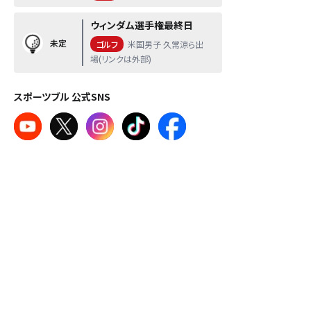
ウィンダム選手権最終日
未定
ゴルフ
米国男子 久常涼ら出
場(リンクは外部)
スポーツブル 公式SNS