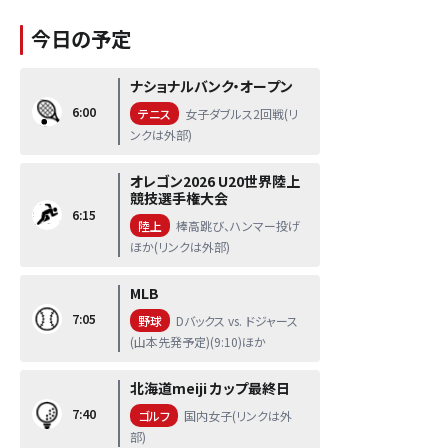
今日の予定
ナショナルバンク・オープン
6:00
テニス
女子ダブルス2回戦(リ
ンクは外部)
オレゴン2026 U20世界陸上
競技選手権大会
6:15
陸上
棒高跳び、ハンマー投げ
ほか(リンクは外部)
MLB
7:05
野球
Dバックス vs. ドジャース
(山本先発予定)(9:10)ほか
北海道meiji カップ最終日
7:40
ゴルフ
国内女子(リンクは外
部)