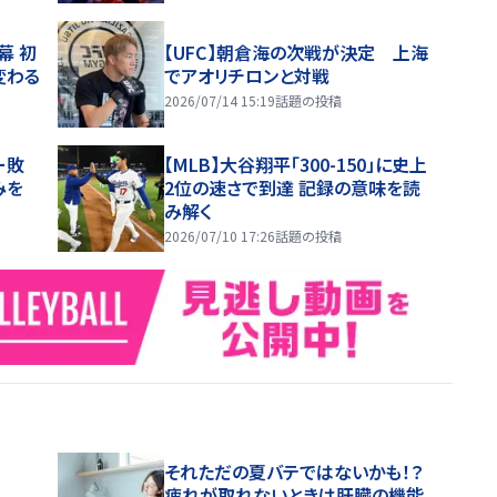
幕 初
【UFC】朝倉海の次戦が決定 上海
変わる
でアオリチロンと対戦
2026/07/14 15:19
話題の投稿
ー敗
【MLB】大谷翔平「300-150」に史上
みを
2位の速さで到達 記録の意味を読
み解く
2026/07/10 17:26
話題の投稿
それただの夏バテではないかも！？
疲れが取れないときは肝臓の機能