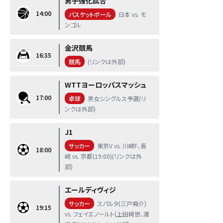
男子強化試合
14:00
バスケットボール
日本 vs. モ
ンゴル
金沢競馬
16:35
競馬
(リンクは外部)
WTTヨーロッパスマッシュ
17:00
卓球
男女シングルス予選(リ
ンクは外部)
J1
サッカー
東京V vs. 川崎F、長
18:00
崎 vs. 京都(19:00)(リンクは外
部)
エールディヴィジ
サッカー
スパルタ(三戸舜介)
19:15
vs. フェイエノールト(上田綺世、渡