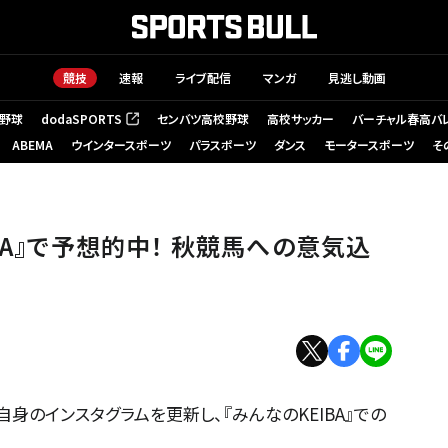
競技
速報
ライブ配信
マンガ
見逃し動画
野球
dodaSPORTS
センバツ高校野球
高校サッカー
バーチャル春高バ
（新しいタブで開く）
ABEMA
ウインタースポーツ
パラスポーツ
ダンス
モータースポーツ
そ
BA』で予想的中！ 秋競馬への意気込
身のインスタグラムを更新し、『みんなのKEIBA』での