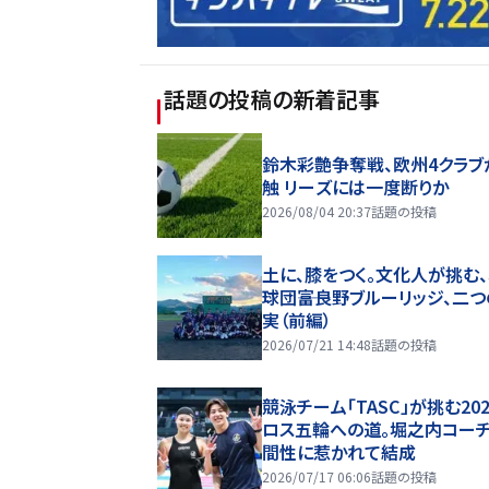
話題の投稿
の新着記事
鈴木彩艶争奪戦、欧州4クラブ
触 リーズには一度断りか
2026/08/04 20:37
話題の投稿
土に、膝をつく。文化人が挑む
球団――富良野ブルーリッジ、二
実（前編）
2026/07/21 14:48
話題の投稿
競泳チーム「TASC」が挑む20
ロス五輪への道。堀之内コー
間性に惹かれて結成
2026/07/17 06:06
話題の投稿