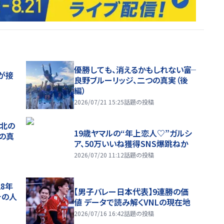
優勝しても、消えるかもしれない――富
が接
良野ブルーリッジ、二つの真実（後
編）
2026/07/21 15:25
話題の投稿
、北の
19歳ヤマルの“年上恋人♡”ガルシ
つの真
ア、50万いいね獲得SNS爆跳ねか
2026/07/20 11:12
話題の投稿
28年
【男子バレー日本代表】9連勝の価
チの人
値 データで読み解くVNLの現在地
2026/07/16 16:42
話題の投稿