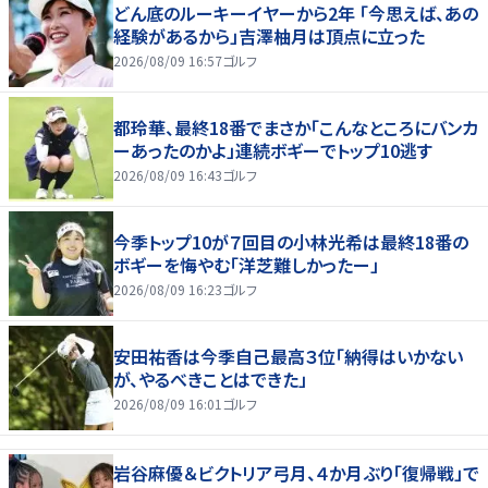
どん底のルーキーイヤーから2年 「今思えば、あの
経験があるから」吉澤柚月は頂点に立った
2026/08/09 16:57
ゴルフ
都玲華、最終18番でまさか「こんなところにバンカ
ーあったのかよ」連続ボギーでトップ10逃す
2026/08/09 16:43
ゴルフ
今季トップ10が７回目の小林光希は最終18番の
ボギーを悔やむ「洋芝難しかったー」
2026/08/09 16:23
ゴルフ
安田祐香は今季自己最高３位「納得はいかない
が、やるべきことはできた」
2026/08/09 16:01
ゴルフ
岩谷麻優＆ビクトリア弓月、４か月ぶり「復帰戦」で