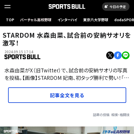
今日の予定
TOP
バーチャル高校野球
インターハイ
東京六大学野球
dodaSPO
（新しいタブ
STARDOM 水森由菜、試合前の安納サオリを
激写！
2024.09.15 17:14
水森由菜がX（旧Twitter）で、試合前の安納サオリの写真
を投稿。【画像】STARDOM 妃南、初タッグ勝利で勢い！「…
記事全文を見る
話題の投稿
相撲・格闘技