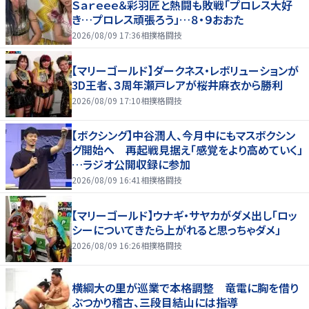
Ｓａｒｅｅｅ＆彩羽匠と熱闘も敗戦「プロレス大好
き…プロレス頑張ろう」…８・９おおた
2026/08/09 17:36
相撲格闘技
【マリーゴールド】ダークネス・レボリューションが
3D王者、３周年瀬戸レアが桜井麻衣から勝利
2026/08/09 17:10
相撲格闘技
【ボクシング】中谷潤人、今月中にもマスボクシン
グ開始へ 再起戦見据え「感覚をより高めていく」
…ラジオ公開収録に参加
2026/08/09 16:41
相撲格闘技
【マリーゴールド】ウナギ・サヤカがダメ出し「ロッ
シーについてきたら上がれると思っちゃダメ」
2026/08/09 16:26
相撲格闘技
横綱大の里が巡業で本格調整 竜電に胸を借り
ぶつかり稽古、三段目結山には指導