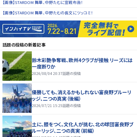
【画像】STARDOM 舞華、中野たむに宣戦布告！
【画像】STARDOM 舞華、中野たむの長文にツッコミ！
話題の投稿
の新着記事
鈴木彩艶争奪戦、欧州4クラブが接触 リーズには
一度断りか
2026/08/04 20:37
話題の投稿
優勝しても、消えるかもしれない――富良野ブルーリ
ッジ、二つの真実（後編）
2026/07/21 15:25
話題の投稿
土に、膝をつく。文化人が挑む、北の球団――富良野ブ
ルーリッジ、二つの真実（前編）