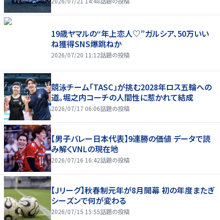
2026/07/21 14:48
話題の投稿
19歳ヤマルの“年上恋人♡”ガルシア、50万いい
ね獲得SNS爆跳ねか
2026/07/20 11:12
話題の投稿
競泳チーム「TASC」が挑む2028年ロス五輪への
道。堀之内コーチの人間性に惹かれて結成
2026/07/17 06:06
話題の投稿
【男子バレー日本代表】9連勝の価値 データで読
み解くVNLの現在地
2026/07/16 16:42
話題の投稿
【Jリーグ】秋春制元年が8月開幕 初の年度またぎ
シーズンで何が変わる
2026/07/15 15:55
話題の投稿