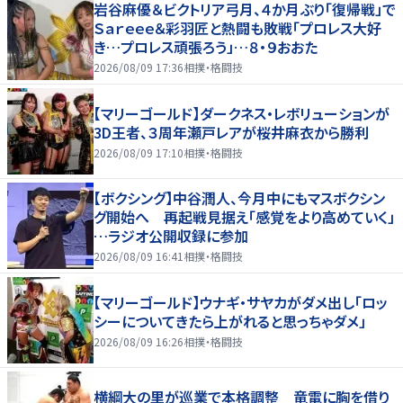
岩谷麻優＆ビクトリア弓月、４か月ぶり「復帰戦」で
Ｓａｒｅｅｅ＆彩羽匠と熱闘も敗戦「プロレス大好
き…プロレス頑張ろう」…８・９おおた
2026/08/09 17:36
相撲・格闘技
【マリーゴールド】ダークネス・レボリューションが
3D王者、３周年瀬戸レアが桜井麻衣から勝利
2026/08/09 17:10
相撲・格闘技
【ボクシング】中谷潤人、今月中にもマスボクシン
グ開始へ 再起戦見据え「感覚をより高めていく」
…ラジオ公開収録に参加
2026/08/09 16:41
相撲・格闘技
【マリーゴールド】ウナギ・サヤカがダメ出し「ロッ
シーについてきたら上がれると思っちゃダメ」
2026/08/09 16:26
相撲・格闘技
横綱大の里が巡業で本格調整 竜電に胸を借り