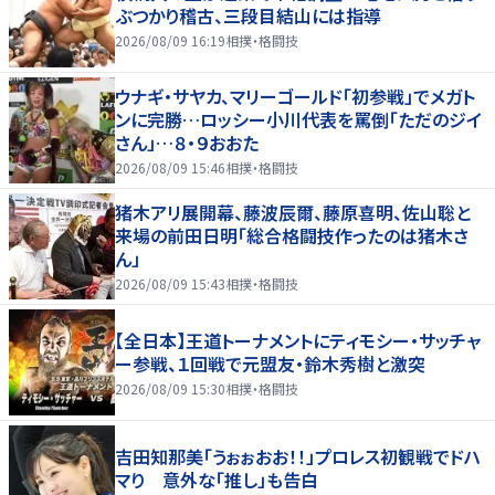
ぶつかり稽古、三段目結山には指導
2026/08/09 16:19
相撲・格闘技
ウナギ・サヤカ、マリーゴールド「初参戦」でメガト
ンに完勝…ロッシー小川代表を罵倒「ただのジイ
さん」…８・９おおた
2026/08/09 15:46
相撲・格闘技
猪木アリ展開幕、藤波辰爾、藤原喜明、佐山聡と
来場の前田日明「総合格闘技作ったのは猪木さ
ん」
2026/08/09 15:43
相撲・格闘技
【全日本】王道トーナメントにティモシー・サッチャ
ー参戦、１回戦で元盟友・鈴木秀樹と激突
2026/08/09 15:30
相撲・格闘技
吉田知那美「うぉぉおお！！」プロレス初観戦でドハ
マり 意外な「推し」も告白