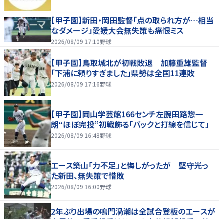
【甲子園】新田・岡田監督「点の取られ方が…相当
なダメージ」愛媛大会無失策も痛恨ミス
2026/08/09 17:10
野球
【甲子園】鳥取城北が初戦敗退 加藤重雄監督
「下浦に頼りすぎました」県勢は全国11連敗
2026/08/09 17:16
野球
【甲子園】岡山学芸館166センチ左腕田路惣一
朗“ほぼ完投”初戦飾る「バックと打線を信じて」
2026/08/09 16:48
野球
エース築山「力不足」と悔しがったが 堅守光っ
た新田、無失策で惜敗
2026/08/09 16:00
野球
2年ぶり出場の鳴門渦潮は全試合登板のエースが