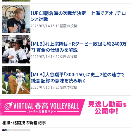
【UFC】朝倉海の次戦が決定 上海でアオリチロ
ンと対戦
2026/07/14 15:19
話題の投稿
【MLB】村上宗隆はHRダービー敗退も約2400万
円 賞金の仕組みを解説
2026/07/14 14:52
話題の投稿
【MLB】大谷翔平「300-150」に史上2位の速さで
到達 記録の意味を読み解く
2026/07/10 17:26
話題の投稿
相撲・格闘技
の新着記事