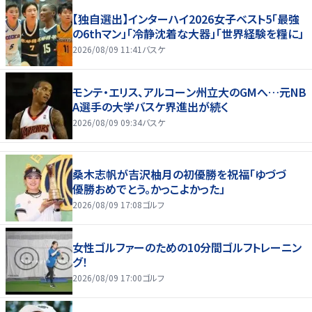
【独自選出】インターハイ2026女子ベスト5「最強
の6thマン」「冷静沈着な大器」「世界経験を糧に」
2026/08/09 11:41
バスケ
モンテ・エリス、アルコーン州立大のGMへ…元NB
A選手の大学バスケ界進出が続く
2026/08/09 09:34
バスケ
桑木志帆が吉沢柚月の初優勝を祝福「ゆづづ
優勝おめでとう。かっこよかった」
2026/08/09 17:08
ゴルフ
女性ゴルファーのための10分間ゴルフトレーニン
グ！
2026/08/09 17:00
ゴルフ