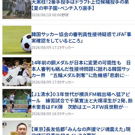
大黒柱！2番手投手はドラフト上位候補投手の弟
【夏の甲子園・ベンチ入り選手】
2026/06/18 00:00
野球
韓国サッカー協会の審判員性接待疑惑でJFA「事
実確認をしているところ」
2026/08/09 17:19
サッカー
14年前の銅メダルが日本に変更の可能性も 日
本人審判も絡んだ性接待問題に揺れる韓国サッ
カー界 “五輪メダル剝奪”に危機感「悲劇に見
舞われる」
2026/08/09 17:00
サッカー
【Ｊ１清水】０３年世代が横浜ＦＭ戦出場へ猛アピ
ール 練習試合で千葉寛汰と大畑凜生が２発、鈴
木奎吾はＦＫ弾 次節はエースＦＷ呉世勲が出
場停止
2026/08/09 16:55
サッカー
【東京】長友佑都「みんなの声援マジ魂震えた」現