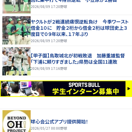
2026/08/09 17:20
野球
ヤクルトが２戦連続痛恨逆転負け 今季ワースト
借金１０に 貯金２桁から借金２桁は球団史上３
度目で０９年以来、１７年ぶり
2026/08/09 17:20
野球
【甲子園】鳥取城北が初戦敗退 加藤重雄監督
「下浦に頼りすぎました」県勢は全国11連敗
2026/08/09 17:16
野球
球心会公式アプリ提供開始！
2026/05/27 00:00
野球