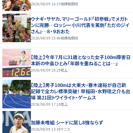
2026/08/09 16:19
相撲格闘技
ウナギ・サヤカ、マリーゴールド「初参戦」でメガト
ンに完勝…ロッシー小川代表を罵倒「ただのジイ
さん」…８・９おおた
2026/08/09 15:46
相撲格闘技
【陸上】今年７月に31歳となった女子100m障害日
本新の中島ひとみ「年齢を重ねることは…」
2026/08/09 16:29
陸上
【陸上】男子100mは大東大・春木達裕が自己新
記録で全カレ標準突破！ 早稲田・水野琉之介も出
場 第21回トワイライト・ゲームス
2026/08/09 17:10
陸上
加藤未唯組 シードに屈し8強ならず
2026/08/09 13:38
テニス