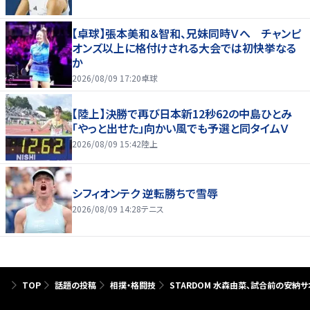
【卓球】張本美和＆智和、兄妹同時Ｖへ チャンピ
オンズ以上に格付けされる大会では初快挙なる
か
2026/08/09 17:20
卓球
【陸上】決勝で再び日本新12秒62の中島ひとみ
「やっと出せた」向かい風でも予選と同タイムＶ
2026/08/09 15:42
陸上
シフィオンテク 逆転勝ちで雪辱
2026/08/09 14:28
テニス
TOP
話題の投稿
相撲・格闘技
STARDOM 水森由菜、試合前の安納サ