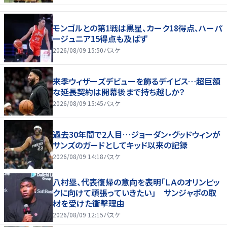
モンゴルとの第1戦は黒星、カーク18得点、ハーパ
ージュニア15得点も及ばず
2026/08/09 15:50
バスケ
来季ウィザーズデビューを飾るデイビス…超巨額
な延長契約は開幕後まで持ち越しか？
2026/08/09 15:45
バスケ
過去30年間で2人目…ジョーダン・グッドウィンが
サンズのガードとしてキッド以来の記録
2026/08/09 14:18
バスケ
八村塁、代表復帰の意向を表明「ＬＡのオリンピッ
クに向けて頑張っていきたい」 サンジャポの取
材を受けた衝撃理由
2026/08/09 12:15
バスケ