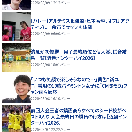
2026/08/09 12:12
バレー
【バレー】アルテミス北海道・鳥本香琳、オフはアク
ティブに 余市でサップも体験
2026/08/09 06:00
バレー
清風が初優勝 男子最終順位と個人賞、試合結
果一覧【近畿インターハイ2026】
2026/08/08 18:01
バレー
「いつも笑顔で楽しそうなので…」黄色“新ユ
ニ”着用の19歳バドミントン女子に「CMきそう」フ
ァン続々反応
2026/08/08 16:10
バレー
前回大会王者の鎮西高らすべてのシード校がベ
スト4入り 大会最終日の勝負の行方は【近畿イン
ターハイ2026】
2026/08/07 22:22
バレー