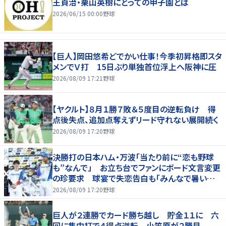
王貞治・栗山英樹にとっての甲子園とは
2026/06/15 00:00
野球
【巨人】岡田悠希どでかい仕事！今季初昇格即スタ
メンでＶ打 15日ぶり単独首位浮上へ阪神に圧
2026/08/09 17:21
野球
【ヤクルト】８月１勝７敗＆５度目の逆転負け 得
点後失点、追加点奪えずリード守れない展開続く
2026/08/09 17:20
野球
決勝打の日本ハム・万波「当たり前に“恋も野球
も”なんで」 お立ち台でファンにボード文言変更
の珍要求 球宴で失恋告白も「みんなで暑い夏
にしましょう！」
2026/08/09 17:20
野球
巨人が２連勝でカード勝ち越し 貯金１１に 六
回に集中打で４得点逆転 小笠原が２勝目