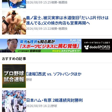
2026/08/09 15:25
相撲・格闘技
義ノ富士、被災実家は水道復旧「だいぶ片付けは
進んでる」父の焼き肉店も営業再開へ
2026/08/09 15:22
相撲・格闘技
おすすめの記事
【速報】西武 vs. ソフトバンクほか
野球
日本ハム・有原 2戦連続完封勝利
2026/08/09 16:21
野球