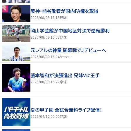
阪神・熊谷敬宥が国内FA権を取得
2026/08/09 16:15
野球
岡山学芸館が中国地区対決で逆転勝利
2026/08/09 15:59
野球
元レアルの神童 開幕戦でJデビューへ
2026/08/09 16:04
サッカー
張本智和が決勝進出 兄妹Vに王手
2026/08/09 15:22
卓球
夏の甲子園 全試合無料ライブ配信！
2026/04/12 00:00
野球