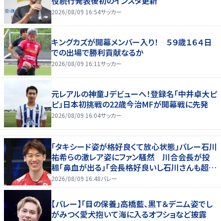
役続行発表後初のインスタ更新
2026/08/09 16:54
サッカー
キングカズが開幕メンバー入り！ ５９歳１６４日
での出場で勝利貢献なるか
2026/08/09 16:11
サッカー
元レアルの神童Ｊデビューへ！登録名「中井卓大ピ
ピ」日本初挑戦の22歳今治MFが開幕戦に先発
2026/08/09 16:04
サッカー
「タキシード姿が格好良くて放心状態」バレー石川
祐希らの激レア姿にファン騒然 川合会長が投
稿「鼻血が出る」「会長格好良いし石川さんも超格
好いい」
2026/08/09 16:48
バレー
【バレー】「目の保養」高橋藍、黒Ｔ＆デニム姿でし
がみつく愛犬抱いて海に入るオフショなど披露