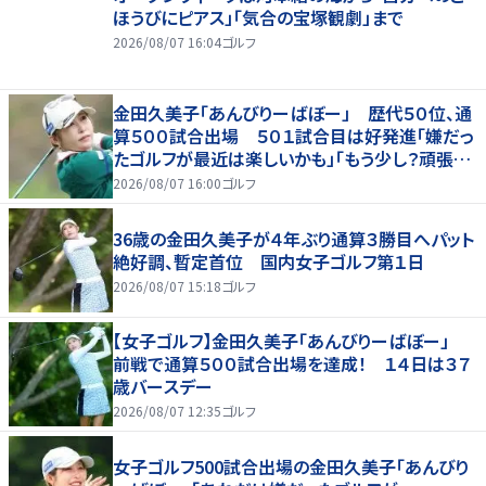
ほうびにピアス」「気合の宝塚観劇」まで
2026/08/07 16:04
ゴルフ
金田久美子「あんびりーばぼー」 歴代５０位、通
算５００試合出場 ５０１試合目は好発進「嫌だっ
たゴルフが最近は楽しいかも」「もう少し？頑張り
たいな」
2026/08/07 16:00
ゴルフ
36歳の金田久美子が４年ぶり通算３勝目へパット
絶好調、暫定首位 国内女子ゴルフ第１日
2026/08/07 15:18
ゴルフ
【女子ゴルフ】金田久美子「あんびりーばぼー」
前戦で通算５００試合出場を達成！ １４日は３７
歳バースデー
2026/08/07 12:35
ゴルフ
女子ゴルフ500試合出場の金田久美子「あんびり