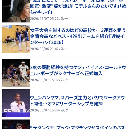
囲気“激変”姿が話題「モデルさんみたいです」「め
ちゃキレイ」
2026/08/07 05:22
バレー
女子大会を制するのはどの高校か 3連覇を狙う
金蘭会高などベスト４進出チームを紹介【近畿イ
ンターハイ2026】
2026/08/06 21:41
バレー
2度の優勝経験を持つケンテイビアス・コールドウ
ェル・ポープがシクサーズへ正式加入
2026/08/07 15:32
バスケ
ウェンバンヤマ、スパーズ主力とパリでワークアウ
ト開催…オフにリーダーシップを発揮
2026/08/07 15:24
バスケ
“元ダンク王”マック・マクラングがスペインのバス