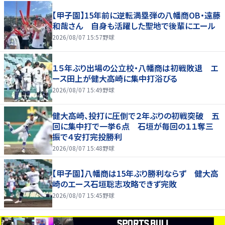
【甲子園】15年前に逆転満塁弾の八幡商OB・遠藤
和哉さん 自身も活躍した聖地で後輩にエール
2026/08/07 15:57
野球
１５年ぶり出場の公立校・八幡商は初戦敗退 エ
ース田上が健大高崎に集中打浴びる
2026/08/07 15:49
野球
健大高崎、投打に圧倒で２年ぶりの初戦突破 五
回に集中打で一挙６点 石垣が毎回の１１奪三
振で４安打完投勝利
2026/08/07 15:48
野球
【甲子園】八幡商は15年ぶり勝利ならず 健大高
崎のエース石垣聡志攻略できず完敗
2026/08/07 15:45
野球