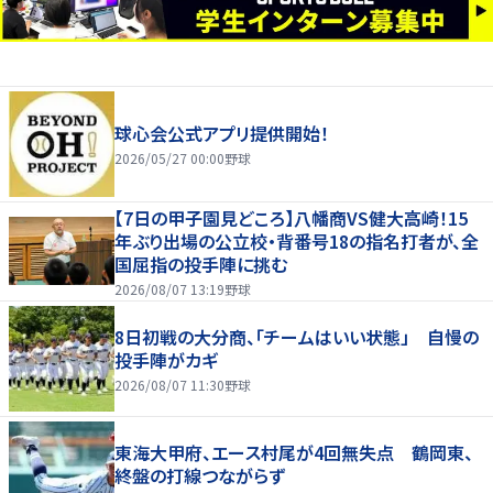
球心会公式アプリ提供開始！
2026/05/27 00:00
野球
【7日の甲子園見どころ】八幡商VS健大高崎！15
年ぶり出場の公立校・背番号18の指名打者が、全
国屈指の投手陣に挑む
2026/08/07 13:19
野球
8日初戦の大分商、「チームはいい状態」 自慢の
投手陣がカギ
2026/08/07 11:30
野球
東海大甲府、エース村尾が4回無失点 鶴岡東、
終盤の打線つながらず