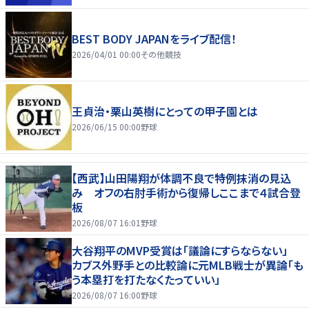
BEST BODY JAPANをライブ配信！
2026/04/01 00:00
その他競技
王貞治・栗山英樹にとっての甲子園とは
2026/06/15 00:00
野球
【西武】山田陽翔が体調不良で特例抹消の見込
み オフの右肘手術から復帰しここまで４試合登
板
2026/08/07 16:01
野球
大谷翔平のMVP受賞は「議論にすらならない」
カブス外野手との比較論に元MLB戦士が異論「も
う本塁打を打たなくたっていい」
2026/08/07 16:00
野球