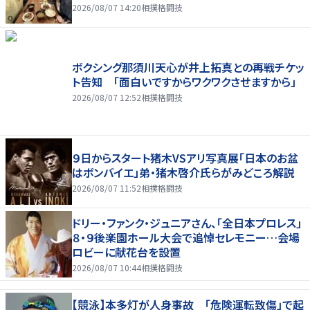
2026/08/07 14:20
相撲格闘技
ボクシング那須川天心が井上拓真との再戦チケッ
ト告知 「面白いですからワクワクさせますから」
2026/08/07 12:52
相撲格闘技
９日からスタート猪木VSアリ写真展「日本のお盆
はボンバイエ」弟・猪木啓介氏らがみどころ解説
2026/08/07 11:52
相撲格闘技
ドリー・ファンク・ジュニアさん、「全日本プロレス」
８・９後楽園ホール大会で追悼セレモニー…会場
ロビーに献花台を設置
2026/08/07 10:44
相撲格闘技
【競泳】本多灯が人身事故 「危険運転致傷」で起