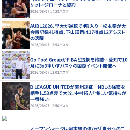
ケット・ジローナと契約
2026/08/07 14:29
バスケ
AUBL2026、早大が逆転で4強入り…松本秦が大
会新記録41得点、下山瑛司は17得点12アシスト
の活躍
2026/08/07 13:54
バスケ
Go Too! GroupがFIBAと提携を締結…愛知で10
月に3x3車いすバスケの国際イベント開催へ
2026/08/07 13:02
バスケ
B.LEAGUE UNITEDが豪州遠征…NBLの強豪を
相手に53点差で大敗、中村拓人「悔しい気持ちが
一番強い」
2026/08/07 12:50
バスケ
オープンウィークは河本結の海から「自分へのご