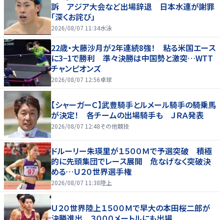
訴 アジア大会など出場辞退 日本水連が謝罪
「深くお詫び」
2026/08/07 11:34
水泳
22歳・大藤沙月が2年連続8強！ 粘る米国エース
に3−1で勝利 準々決勝は中国勢と激突…WTT
チャンピオンズ
2026/08/07 12:56
卓球
【シャーガーＣ】武豊騎手とルメール騎手の騎乗馬
が決定！ 各チームの出場騎手も ＪＲＡ発表
2026/08/07 12:48
その他競技
ドルーリー朱瑛里が１５００Ｍで予選突破 積極
的に先頭集団でレース展開 危なげなく突破決
める…Ｕ２０世界選手権
2026/08/07 11:38
陸上
Ｕ２０世界陸上１５００Ｍで早大の本田桜二郎が
決勝進出 ３０００メートルにも出場