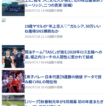
土に、膝をつく。文化人が挑む、北の球団――富良野ブ
ルーリッジ、二つの真実（前編）
2026/07/21 14:48
話題の投稿
19歳ヤマルの“年上恋人♡”ガルシア、50万いい
ね獲得SNS爆跳ねか
2026/07/20 11:12
話題の投稿
競泳チーム「TASC」が挑む2028年ロス五輪への
道。堀之内コーチの人間性に惹かれて結成
2026/07/17 06:06
話題の投稿
【男子バレー日本代表】9連勝の価値 データで読
み解くVNLの現在地
2026/07/16 16:42
話題の投稿
【Jリーグ】秋春制元年が8月開幕 初の年度またぎ