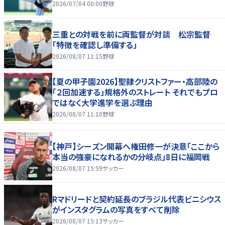
2026/07/04 00:00
野球
三重との対戦を前に両監督が対談 松宗監督
「特徴を確認し準備する」
2026/08/07 11:15
野球
【夏の甲子園2026】聖隷クリストファー・高部陸の
「２回加速する」規格外のストレート それでもプロ
ではなく大学進学を選ぶ理由
2026/08/07 11:10
野球
【神戸】シーズン開幕へ権田修一が決意「ここから
本当の強豪になれるかの分岐点」8日に福岡戦
2026/08/07 15:59
サッカー
Rマドリードと契約延長のブラジル代表ビニシウス
がインスタグラムの写真をすべて削除
2026/08/07 15:13
サッカー