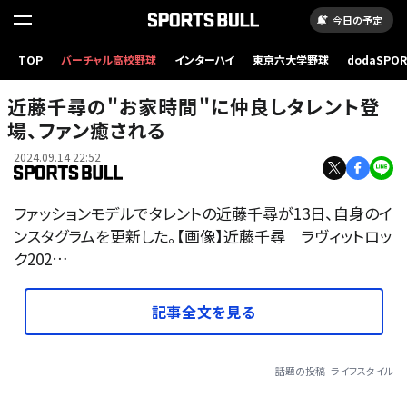
今日の予定
TOP
バーチャル高校野球
インターハイ
東京六大学野球
dodaSPO
（新しいタブ
近藤千尋の"お家時間"に仲良しタレント登
場、ファン癒される
2024.09.14 22:52
ファッションモデルでタレントの近藤千尋が13日、自身のイ
ンスタグラムを更新した。【画像】近藤千尋 ラヴィットロッ
ク202…
記事全文を見る
話題の投稿
ライフスタイル