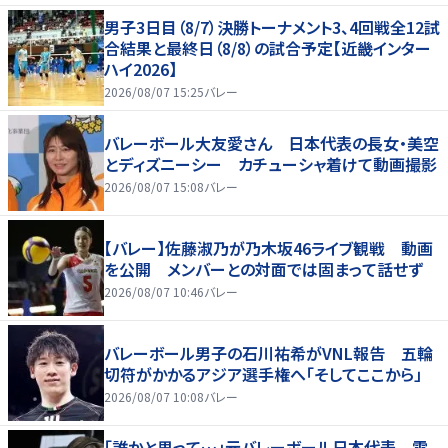
男子3日目（8/7）決勝トーナメント3、4回戦全12試
合結果と最終日（8/8）の試合予定【近畿インター
ハイ2026】
2026/08/07 15:25
バレー
バレーボール大友愛さん 日本代表の長女・美空
とディズニーシー カチューシャ着けて動画撮影
2026/08/07 15:08
バレー
【バレー】佐藤淑乃が乃木坂46ライブ観戦 動画
を公開 メンバーとの対面では固まって話せず
2026/08/07 10:46
バレー
バレーボール男子の石川祐希がVNL報告 五輪
切符がかかるアジア選手権へ「そしてここから」
2026/08/07 10:08
バレー
「誰かと思って…」元バレーボール日本代表 雰