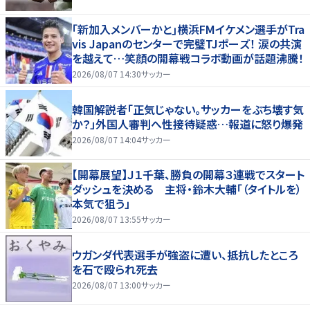
｢新加入メンバーかと｣横浜FMイケメン選手がTra
vis Japanのセンターで完璧TJポーズ！ 涙の共演
を越えて…笑顔の開幕戦コラボ動画が話題沸騰！
2026/08/07 14:30
サッカー
韓国解説者「正気じゃない。サッカーをぶち壊す気
か？」外国人審判へ性接待疑惑…報道に怒り爆発
2026/08/07 14:04
サッカー
【開幕展望】Ｊ１千葉、勝負の開幕３連戦でスタート
ダッシュを決める 主将・鈴木大輔「（タイトルを）
本気で狙う」
2026/08/07 13:55
サッカー
ウガンダ代表選手が強盗に遭い、抵抗したところ
を石で殴られ死去
2026/08/07 13:00
サッカー