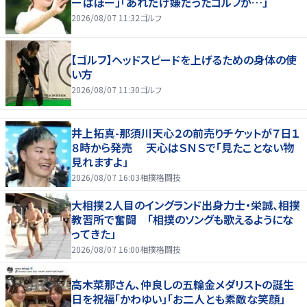
ーばぼー」「あれだけ嫌だったゴルフが…」
2026/08/07 11:32
ゴルフ
【ゴルフ】ヘッドスピードを上げるための身体の使
い方
2026/08/07 11:30
ゴルフ
井上拓真-那須川天心２の前売りチケットが７日１
８時から発売 天心はＳＮＳで「見たことない物
見れますよ」
2026/08/07 16:03
相撲格闘技
大相撲２人目のイングランド出身力士・栄誠、相撲
教習所で奮闘 「相撲のソングも歌えるようにな
ってきた」
2026/08/07 16:00
相撲格闘技
高木菜那さん、仲良しの五輪金メダリストの誕生
日を祝福「かわゆい」「お二人とも素敵な笑顔」