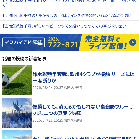
が…」
【画像】近藤千尋の「たからもの」とは？インスタで公開された写真が話題！
【画像】近藤千尋、新しいベビーグッズを紹介しつつママの喜びをシェア
話題の投稿
の新着記事
鈴木彩艶争奪戦、欧州4クラブが接触 リーズには
一度断りか
2026/08/04 20:37
話題の投稿
優勝しても、消えるかもしれない――富良野ブルーリ
ッジ、二つの真実（後編）
2026/07/21 15:25
話題の投稿