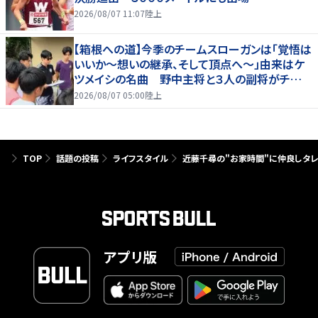
2026/08/07 11:07
陸上
【箱根への道】今季のチームスローガンは「覚悟は
いいか～想いの継承、そして頂点へ～」由来はケ
ツメイシの名曲 野中主将と３人の副将がチーム
を引っ張る…夏合宿特集第１弾、国学院大
2026/08/07 05:00
陸上
TOP
話題の投稿
ライフスタイル
近藤千尋の"お家時間"に仲良しタレ
アプリ版