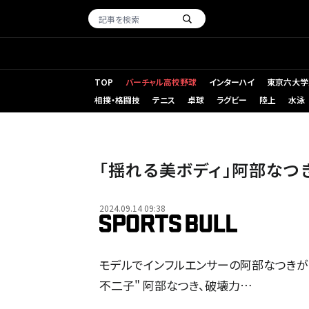
TOP
バーチャル高校野球
インターハイ
東京六大学
相撲・格闘技
テニス
卓球
ラグビー
陸上
水泳
「揺れる美ボディ」阿部なつ
2024.09.14 09:38
モデルでインフルエンサーの阿部なつきが1
不二子" 阿部なつき、破壊力…