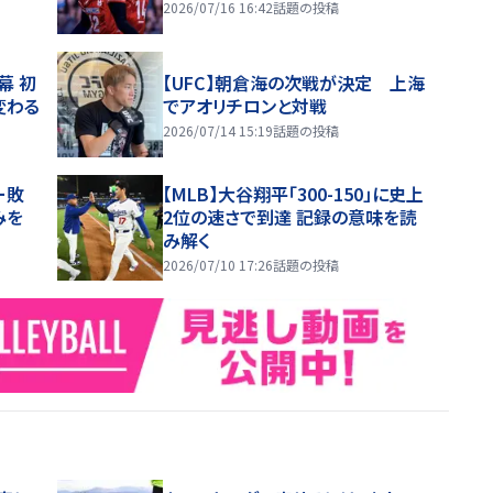
2026/07/16 16:42
話題の投稿
幕 初
【UFC】朝倉海の次戦が決定 上海
変わる
でアオリチロンと対戦
2026/07/14 15:19
話題の投稿
ー敗
【MLB】大谷翔平「300-150」に史上
みを
2位の速さで到達 記録の意味を読
み解く
2026/07/10 17:26
話題の投稿