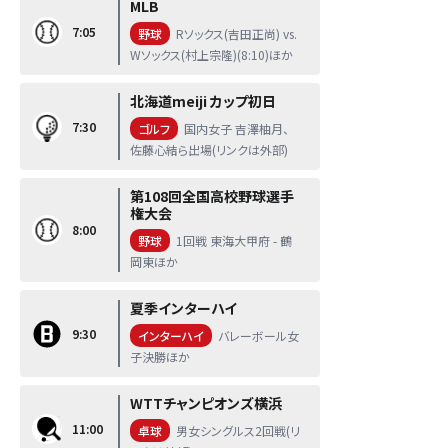
MLB
7:05
野球
Rソックス(吉田正尚) vs.
Wソックス(村上宗隆)(8:10)ほか
北海道meiji カップ初日
7:30
ゴルフ
国内女子 吉澤柚月、
佐藤心結ら出場(リンクは外部)
第108回全国高校野球選手
権大会
8:00
野球
1回戦 東海大甲府 - 鶴
岡東ほか
夏季インターハイ
9:30
インターハイ
バレーボール女
子決勝ほか
WTTチャンピオンズ横浜
11:00
卓球
男女シングルス2回戦(リ