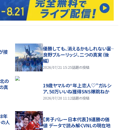
優勝しても、消えるかもしれない――富
が接
良野ブルーリッジ、二つの真実（後
編）
2026/07/21 15:25
話題の投稿
、北の
19歳ヤマルの“年上恋人♡”ガルシ
つの真
ア、50万いいね獲得SNS爆跳ねか
2026/07/20 11:12
話題の投稿
28年
【男子バレー日本代表】9連勝の価
チの人
値 データで読み解くVNLの現在地