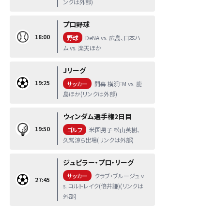
ンクは外部)
プロ野球
18:00
野球
DeNA vs. 広島、日本ハ
ム vs. 楽天ほか
Jリーグ
19:25
サッカー
開幕 横浜FM vs. 鹿
島ほか(リンクは外部)
ウィンダム選手権2日目
19:50
ゴルフ
米国男子 松山英樹、
久常涼ら出場(リンクは外部)
ジュピラー・プロ・リーグ
サッカー
クラブ・ブルージュ v
27:45
s. コルトレイク(倍井謙)(リンクは
外部)