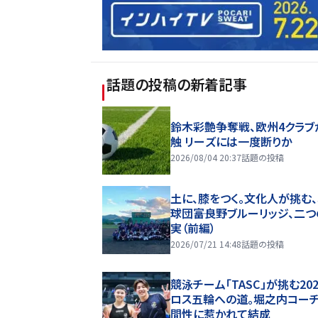
話題の投稿
の新着記事
鈴木彩艶争奪戦、欧州4クラブ
触 リーズには一度断りか
2026/08/04 20:37
話題の投稿
土に、膝をつく。文化人が挑む
球団――富良野ブルーリッジ、二
実（前編）
2026/07/21 14:48
話題の投稿
競泳チーム「TASC」が挑む20
ロス五輪への道。堀之内コー
間性に惹かれて結成