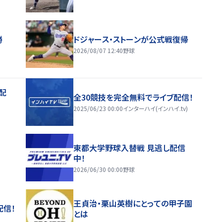
勝
ドジャース・ストーンが公式戦復帰
2026/08/07 12:40
野球
配
全30競技を完全無料でライブ配信！
2025/06/23 00:00
インターハイ(インハイ.tv)
東都大学野球入替戦 見逃し配信
中！
2026/06/30 00:00
野球
王貞治・栗山英樹にとっての甲子園
配信！
とは