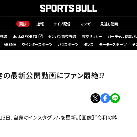
競技
速報
ライブ配信
マンガ
見逃し動画
野球
dodaSPORTS
センバツ高校野球
高校サッカー
バーチャル春高バ
（新しいタブで開く）
ABEMA
ウインタースポーツ
パラスポーツ
ダンス
モータースポーツ
そ
きの最新公開動画にファン悶絶⁉
3日、自身のインスタグラムを更新。【画像】"令和の峰