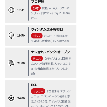
プロ野球
野球
広島 vs. 巨人、ソフトバ
17:45
ンク vs. 日本ハム(ともに18:00)
ほか
ウィンダム選手権初日
19:50
ゴルフ
米国男子 松山英樹、
久常涼らが出場(リンクは外部)
ナショナルバンク・オープン
テニス
女子ダブルス1回戦 サ
23:00
ムソノワ/加藤組戦、リャン エンシ
ュオ/青山組戦ほか(リンクは外
部)
ECL
サッカー
3次 第1戦 デブレツ
ェニ vs. コペンハーゲン(鈴木淳
24:00
之介)(26:00)、アヤックス(板倉滉)
vs. シェルボーン(27:00)ほか(リ