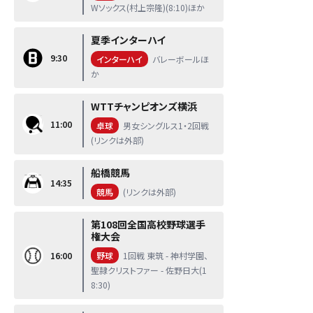
Wソックス(村上宗隆)(8:10)ほか
夏季インターハイ
9:30
インターハイ
バレーボールほ
か
WTTチャンピオンズ横浜
11:00
卓球
男女シングルス1・2回戦
(リンクは外部)
船橋競馬
14:35
競馬
(リンクは外部)
第108回全国高校野球選手
権大会
16:00
野球
1回戦 東筑 - 神村学園、
聖隷クリストファー - 佐野日大(1
8:30)