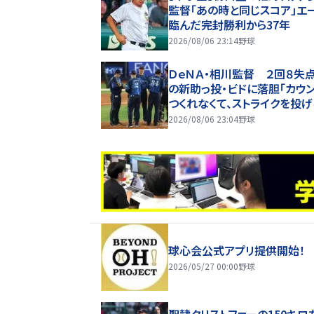
監督「あの時と同じスコア」エ
臨んだ完封勝利から37年
2026/08/06 23:14
野球
ＤｅＮＡ・相川監督 ２回８失
の新助っ投・ビドに落胆「カウ
つくれなくて、ストライクを投
ない」２軍再調整を明言
2026/08/06 23:04
野球
球心会公式アプリ提供開始！
2026/05/27 00:00
野球