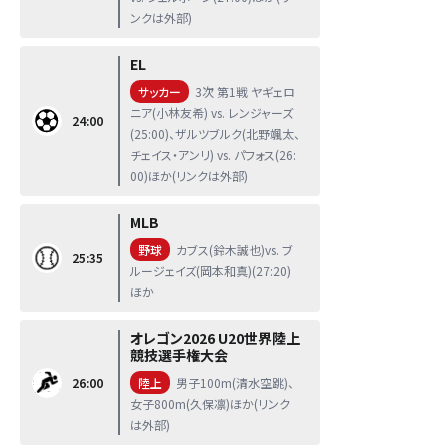
ンクは外部)
EL
サッカー
3次 第1戦 ヤギェロ
ニア(小林友希) vs. レンジャーズ
24:00
(25:00)、ザルツブルク(北野颯太、
チェイス・アンリ) vs. パフォス(26:
00)ほか(リンクは外部)
MLB
野球
カブス(鈴木誠也)vs. ブ
25:35
ルージェイズ(岡本和真)(27:20)
ほか
オレゴン2026 U20世界陸上
競技選手権大会
26:00
陸上
男子100m(清水空跳)、
女子800m(久保凛)ほか(リンク
は外部)