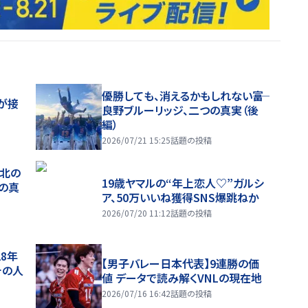
優勝しても、消えるかもしれない――富
が接
良野ブルーリッジ、二つの真実（後
編）
2026/07/21 15:25
話題の投稿
、北の
19歳ヤマルの“年上恋人♡”ガルシ
つの真
ア、50万いいね獲得SNS爆跳ねか
2026/07/20 11:12
話題の投稿
28年
【男子バレー日本代表】9連勝の価
チの人
値 データで読み解くVNLの現在地
2026/07/16 16:42
話題の投稿