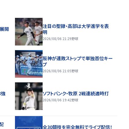
注目の聖隷・高部は大学進学を表
舗展開
明
2026/08/06 21:29
野球
阪神が連敗ストップで単独首位キー
プ
2026/08/06 21:05
野球
8強
ソフトバンク・牧原 2戦連続適時打
2026/08/06 19:42
野球
配
全30競技を完全無料でライブ配信！