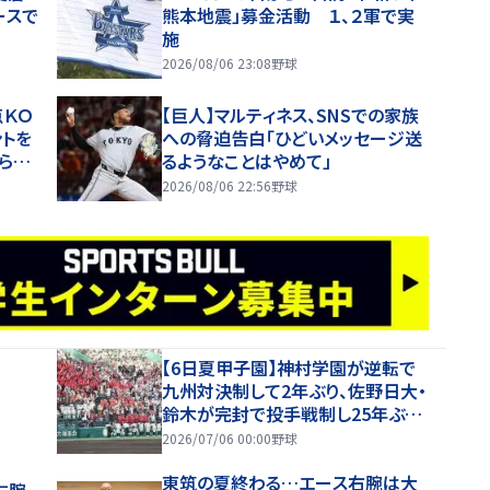
ースで
熊本地震」募金活動 １、２軍で実
施
2026/08/06 23:08
野球
点ＫＯ
【巨人】マルティネス、SNSでの家族
ントを
への脅迫告白「ひどいメッセージ送
げられ
るようなことはやめて」
2026/08/06 22:56
野球
【6日夏甲子園】神村学園が逆転で
九州対決制して2年ぶり、佐野日大・
鈴木が完封で投手戦制し25年ぶり
の夏勝利
2026/07/06 00:00
野球
東筑の夏終わる…エース右腕は大