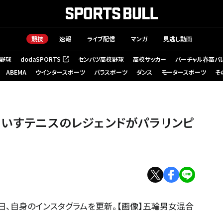
競技
速報
ライブ配信
マンガ
見逃し動画
野球
dodaSPORTS
センバツ高校野球
高校サッカー
バーチャル春高バ
（新しいタブで開く）
ABEMA
ウインタースポーツ
パラスポーツ
ダンス
モータースポーツ
そ
車いすテニスのレジェンドがパラリンピ
日、自身のインスタグラムを更新。【画像】五輪男女混合