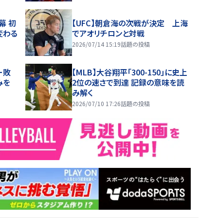
幕 初
【UFC】朝倉海の次戦が決定 上海
変わる
でアオリチロンと対戦
2026/07/14 15:19
話題の投稿
ー敗
【MLB】大谷翔平「300-150」に史上
みを
2位の速さで到達 記録の意味を読
み解く
2026/07/10 17:26
話題の投稿