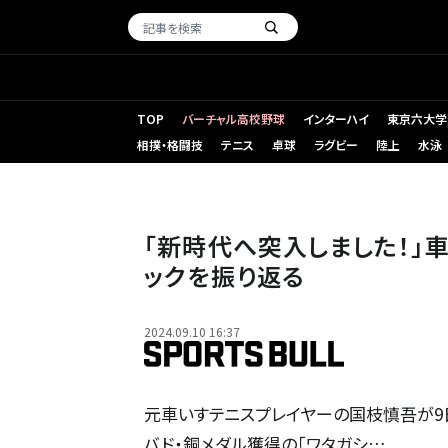
TOP
バーチャル高校野球
インターハイ
東京六大学
相撲・格闘技
テニス
卓球
ラグビー
陸上
水泳
「新時代へ突入しました！」
ックを振り返る
2024.09.10 16:37
元車いすテニスプレイヤーの国枝慎吾が9
バド・銅メダル獲得の「ワタガシ…