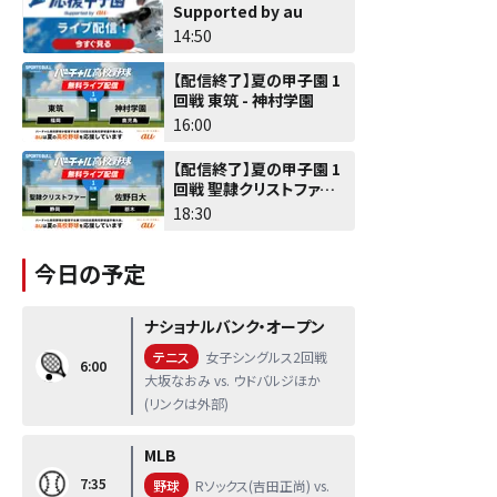
Supported by au
14:50
【配信終了】夏の甲子園 1
回戦 東筑 - 神村学園
16:00
【配信終了】夏の甲子園 1
回戦 聖隷クリストファー -
佐野日大
18:30
今日の予定
ナショナルバンク・オープン
テニス
女子シングルス2回戦
6:00
大坂なおみ vs. ウドバルジほか
(リンクは外部)
MLB
7:35
野球
Rソックス(吉田正尚) vs.