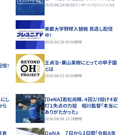
2025/06/24 00:00
インターハイ(インハイ.tv)
東都大学野球入替戦 見逃し配信
中！
2026/06/30 00:00
野球
王貞治・栗山英樹にとっての甲子園
配信！
とは
2026/06/15 00:00
野球
るにし
【DeNA】若松尚輝、４回2/3投げ４安
から
打１失点の力投 相川監督「本当に
ありがたかった」
2026/08/06 23:28
野球
麦倉
ＤｅＮＡ ７日から３日間「令和８年