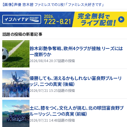
【画像】声優 悠木碧 ファミレスでの1枚！「ファミレス大好きです」
話題の投稿
の新着記事
鈴木彩艶争奪戦、欧州4クラブが接触 リーズには
一度断りか
2026/08/04 20:37
話題の投稿
優勝しても、消えるかもしれない――富良野ブルーリ
ッジ、二つの真実（後編）
2026/07/21 15:25
話題の投稿
土に、膝をつく。文化人が挑む、北の球団――富良野ブ
ルーリッジ、二つの真実（前編）
2026/07/21 14:48
話題の投稿