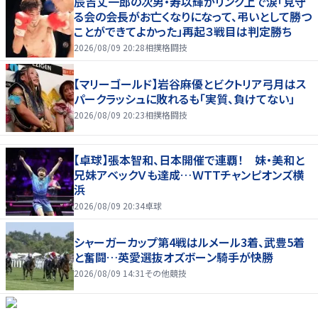
辰吉丈一郎の次男・寿以輝がリング上で涙「見守
る会の会長がお亡くなりになって、弔いとして勝つ
ことができてよかった」再起３戦目は判定勝ち
2026/08/09 20:28
相撲格闘技
【マリーゴールド】岩谷麻優とビクトリア弓月はス
パークラッシュに敗れるも「実質、負けてない」
2026/08/09 20:23
相撲格闘技
【卓球】張本智和、日本開催で連覇！ 妹・美和と
兄妹アベックＶも達成…ＷＴＴチャンピオンズ横
浜
2026/08/09 20:34
卓球
シャーガーカップ第4戦はルメール3着、武豊5着
と奮闘…英愛選抜オズボーン騎手が快勝
2026/08/09 14:31
その他競技