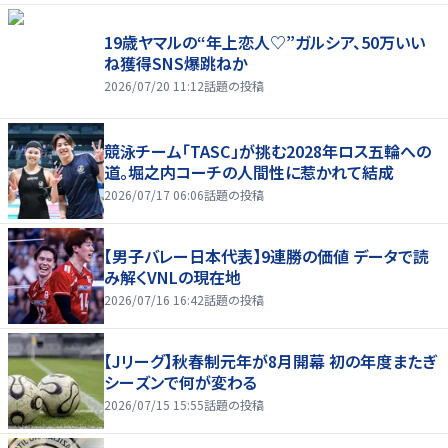
19歳ヤマルの“年上恋人♡”ガルシア、50万いい
ね獲得SNS爆跳ねか
2026/07/20 11:12
話題の投稿
競泳チーム「TASC」が挑む2028年ロス五輪への
道。堀之内コーチの人間性に惹かれて結成
2026/07/17 06:06
話題の投稿
【男子バレー日本代表】9連勝の価値 データで読
み解くVNLの現在地
2026/07/16 16:42
話題の投稿
【Jリーグ】秋春制元年が8月開幕 初の年度またぎ
シーズンで何が変わる
2026/07/15 15:55
話題の投稿