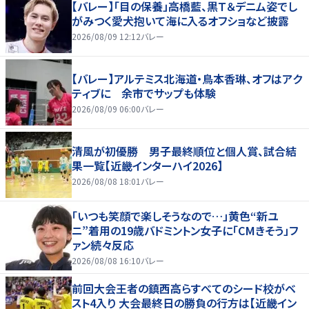
【バレー】「目の保養」高橋藍、黒Ｔ＆デニム姿でし
がみつく愛犬抱いて海に入るオフショなど披露
2026/08/09 12:12
バレー
【バレー】アルテミス北海道・鳥本香琳、オフはアク
ティブに 余市でサップも体験
2026/08/09 06:00
バレー
清風が初優勝 男子最終順位と個人賞、試合結
果一覧【近畿インターハイ2026】
2026/08/08 18:01
バレー
「いつも笑顔で楽しそうなので…」黄色“新ユ
ニ”着用の19歳バドミントン女子に「CMきそう」フ
ァン続々反応
2026/08/08 16:10
バレー
前回大会王者の鎮西高らすべてのシード校がベ
スト4入り 大会最終日の勝負の行方は【近畿イン