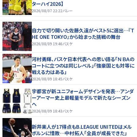
ターハイ2026】
2026/08/07 22:22
バレー
自力で切り開いた佐藤久遠がベスト5に選出…『T
HE ONE TOKYO』から始まった挑戦の舞台
2026/08/09 19:46
バスケ
河村勇輝、バスケ日本代表への思い語る「ＮＢＡの
コートに立つのは同じレベル」「強豪国とも対等に
戦える力はある」
2026/08/09 18:45
バスケ
宇都宮が新ユニフォームデザインを発表…アンダ
ーアーマー史上最軽量モデルで新たなシーズン
へ
2026/08/09 18:43
バスケ
新井楽人が17得点もB.LEAGUE UNITEDはメル
ボルンに惜敗…中村拓人「全員が成長できた」