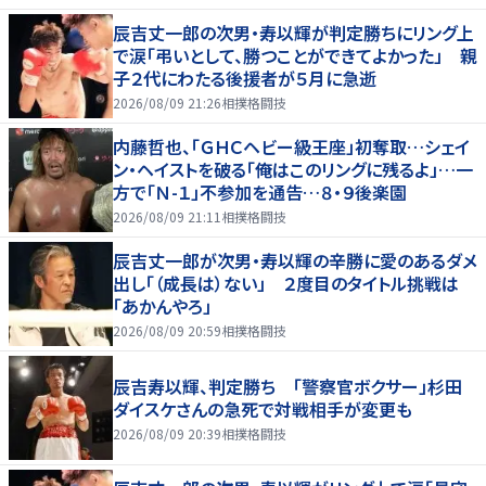
辰吉丈一郎の次男・寿以輝が判定勝ちにリング上
で涙「弔いとして、勝つことができてよかった」 親
子２代にわたる後援者が５月に急逝
2026/08/09 21:26
相撲格闘技
内藤哲也、「ＧＨＣヘビー級王座」初奪取…シェイ
ン・ヘイストを破る「俺はこのリングに残るよ」…一
方で「Ｎ-１」不参加を通告…８・９後楽園
2026/08/09 21:11
相撲格闘技
辰吉丈一郎が次男・寿以輝の辛勝に愛のあるダメ
出し「（成長は）ない」 ２度目のタイトル挑戦は
「あかんやろ」
2026/08/09 20:59
相撲格闘技
辰吉寿以輝、判定勝ち 「警察官ボクサー」杉田
ダイスケさんの急死で対戦相手が変更も
2026/08/09 20:39
相撲格闘技