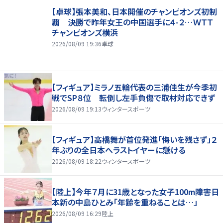
【卓球】張本美和、日本開催のチャンピオンズ初制
覇 決勝で昨年女王の中国選手に４-２…ＷＴＴ
チャンピオンズ横浜
2026/08/09 19:36
卓球
【フィギュア】ミラノ五輪代表の三浦佳生が今季初
戦でSP８位 転倒し左手負傷で取材対応できず
2026/08/09 19:13
ウィンタースポーツ
【フィギュア】高橋舞が首位発進「悔いを残さず」２
年ぶりの全日本へラストイヤーに懸ける
2026/08/09 18:22
ウィンタースポーツ
【陸上】今年７月に31歳となった女子100m障害日
本新の中島ひとみ「年齢を重ねることは…」
2026/08/09 16:29
陸上