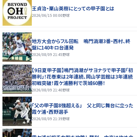
王貞治・栗山英樹にとっての甲子園とは
2026/06/15 00:00
野球
地方大会からフル回転 鳴門渦潮3番・西村、終
盤に140キロ台連発
2026/08/09 21:45
野球
【9日夏甲子園】鳴門渦潮がサヨナラで甲子園「初
勝利」！花巻東は2年連続、岡山学芸館は3年連続
初戦突破！霞ケ浦勝利で茨城60勝！
2026/08/09 21:40
野球
「父の甲子園8強超える」 父と同じ舞台に立った
霞ケ浦・西野選手
2026/08/09 21:39
野球