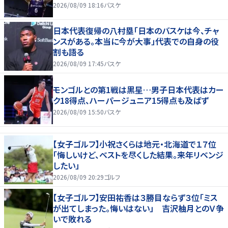
2026/08/09 18:16
バスケ
日本代表復帰の八村塁「日本のバスケは今、チャ
ンスがある。本当に今が大事」代表での自身の役
割も語る
2026/08/09 17:45
バスケ
モンゴルとの第1戦は黒星…男子日本代表はカー
ク18得点、ハーパージュニア15得点も及ばず
2026/08/09 15:50
バスケ
【女子ゴルフ】小祝さくらは地元・北海道で１７位
「悔しいけど、ベストを尽くした結果。来年リベンジ
したい」
2026/08/09 20:29
ゴルフ
【女子ゴルフ】安田祐香は３勝目ならず３位「ミス
が出てしまった。悔いはない」 吉沢柚月とのＶ争
いで敗れる