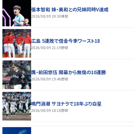
張本智和 妹・美和との兄妹同時V達成
2026/08/09 20:30
卓球
広島 5連敗で借金今季ワースト18
2026/08/09 21:19
野球
鷹・前田悠伍 開幕から無傷の10連勝
2026/08/09 19:46
野球
鳴門渦潮 サヨナラで18年ぶり白星
2026/08/09 18:18
野球