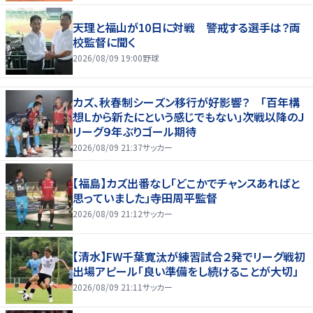
天理と福山が10日に対戦 警戒する選手は？両
校監督に聞く
2026/08/09 19:00
野球
カズ、秋春制シーズン移行が好影響？ 「百年構
想Ｌから新たにという感じでもない」次戦以降のＪ
リーグ９年ぶりゴール期待
2026/08/09 21:37
サッカー
【福島】カズ出番なし「どこかでチャンスあればと
思っていました」寺田周平監督
2026/08/09 21:12
サッカー
【清水】FW千葉寛汰が練習試合２発でリーグ戦初
出場アピール「良い準備をし続けることが大切」
2026/08/09 21:11
サッカー