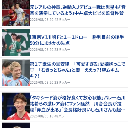
元レアルの神童、逆輸入Ｊデビュー戦は黒星も「音
楽を演奏しているよう」中井卓大ピピを監督称賛
2026/08/09 20:42
サッカー
【東京Ｖ】川崎Ｆと１－１ドロー 勝利目前の後半
50分にまさかの失点
2026/08/09 20:23
サッカー
第１子誕生の堂安律 「可愛すぎる」愛娘抱っこで
♡ 「むきっとちゃん」と妻 ええっ？！腕ムキム
キ？！
2026/08/09 20:23
サッカー
「タキシード姿が格好良くて放心状態」バレー石川
祐希らの激レア姿にファン騒然 川合会長が投
稿「鼻血が出る」「会長格好良いし石川さんも超格
好いい」
2026/08/09 16:48
バレー