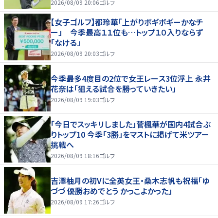
2026/08/09 20:06
ゴルフ
【女子ゴルフ】都玲華「上がりボギボギーかなチ
ー」 今季最高１１位も…トップ１０入りならず
「なける」
2026/08/09 20:03
ゴルフ
今季最多4度目の2位で女王レース3位浮上 永井
花奈は「狙える試合を勝っていきたい」
2026/08/09 19:03
ゴルフ
「今日でスッキリしました」菅楓華が国内4試合ぶ
りトップ10 今季「3勝」をマストに掲げて米ツアー
挑戦へ
2026/08/09 18:16
ゴルフ
吉澤柚月の初Vに全英女王・桑木志帆も祝福「ゆ
づづ 優勝おめでとう かっこよかった」
2026/08/09 17:26
ゴルフ