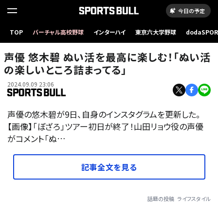
今日の予定
TOP
バーチャル高校野球
インターハイ
東京六大学野球
dodaSPO
（新しいタブ
声優 悠木碧 ぬい活を最高に楽しむ！「ぬい活
の楽しいところ詰まってる」
2024.09.09 23:06
声優の悠木碧が9日、自身のインスタグラムを更新した。
【画像】「ぼざろ」ツアー初日が終了！山田リョウ役の声優
がコメント「ぬ…
記事全文を見る
話題の投稿
ライフスタイル