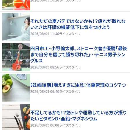
それただの夏バテではないかも！？疲れが取れな
いときは肝臓の機能低下に気をつけよう
2026/08/09 11:40
ライフスタイル
四日市工・小野倫太郎、ストローク磨き優勝「最後
まで自分を信じて勝ち切れた」…テニス男子シン
グルス
2026/08/09 08:56
ライフスタイル
【妊娠後期】増えすぎに注意！体重管理のコツ７つ
2026/08/09 06:40
ライフスタイル
不足してるかも！？筋トレや運動している方が摂り
たいビタミンD・亜鉛・マグネシウム
2026/08/09 06:00
ライフスタイル