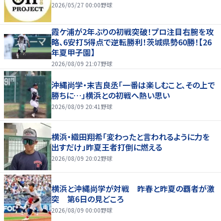
2026/05/27 00:00
野球
霞ケ浦が2年ぶりの初戦突破！プロ注目右腕を攻
略、6安打5得点で逆転勝利！茨城県勢60勝！【26
年夏甲子園】
2026/08/09 21:07
野球
沖縄尚学・末吉良丞「一番は楽しむこと、その上で
勝ちに…」横浜との初戦へ熱い思い
2026/08/09 20:41
野球
横浜・織田翔希「変わったと言われるように力を
出すだけ」昨夏王者打倒に燃える
2026/08/09 20:02
野球
横浜と沖縄尚学が対戦 昨春と昨夏の覇者が激
突 第6日の見どころ
2026/08/09 00:00
野球