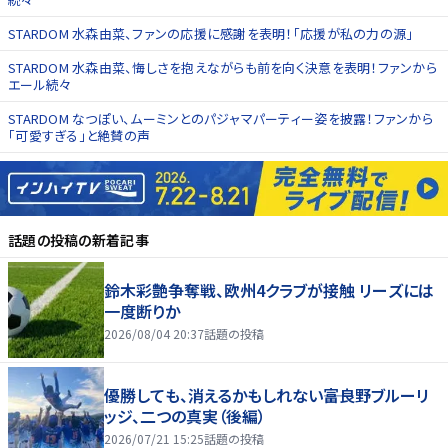
STARDOM 水森由菜、ファンの応援に感謝を表明！「応援が私の力の源」
STARDOM 水森由菜、悔しさを抱えながらも前を向く決意を表明！ファンから
エール続々
STARDOM なつぽい、ムーミンとのパジャマパーティー姿を披露！ファンから
「可愛すぎる」と絶賛の声
話題の投稿
の新着記事
鈴木彩艶争奪戦、欧州4クラブが接触 リーズには
一度断りか
2026/08/04 20:37
話題の投稿
優勝しても、消えるかもしれない――富良野ブルーリ
ッジ、二つの真実（後編）
2026/07/21 15:25
話題の投稿