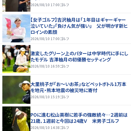
2026/08/10 17:00
ゴルフ
【女子ゴルフ】吉沢柚月は「１年目はギャーギャー
泣いていた」「負けん気が強い」 父が明かす新ヒ
ロインの素顔
2026/08/10 17:00
ゴルフ
激変したグリーン上のパターは中学時代に手にし
たモデル 吉澤柚月の初優勝セッティング
2026/08/10 16:59
ゴルフ
大里桃子が「お～いお茶」などペットボトル1万本
を地元・熊本地震の被災地に寄付
2026/08/10 15:19
ゴルフ
POに進む松山英樹に若手の強敵続々…２週前は
21歳、１週前と今回は24歳Ｖ 米男子ゴルフ
2026/08/10 14:38
ゴルフ