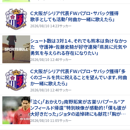
Ｃ大阪がシリア代表ＦＷパブロ・サバック獲得
歌手としても活動「何曲か一緒に歌えたら」
2026/08/10 14:23
サッカー
シュート数は３対１４、それでも熊本は負けなかっ
た 守護神・佐藤史騎が好守連発「県民に元気や
勇気を与えられる存在になりたい」
2026/08/10 12:40
サッカー
Ｃ大阪がシリア代表ＦＷパブロ・サバック獲得「多
くのゴールを共に祝えることを望んでいます。何曲
か一緒に歌えたら」
2026/08/10 12:40
サッカー
｢泣く｣｢おかえり｣南野拓実が古巣リバプール“ア
ンフィールド帰還”特別映像が感動的！｢僕も彼が
大好きだった｣ジョタの追悼碑にも献花！｢胸が熱
くなります…｣
2026/08/10 11:05
サッカー