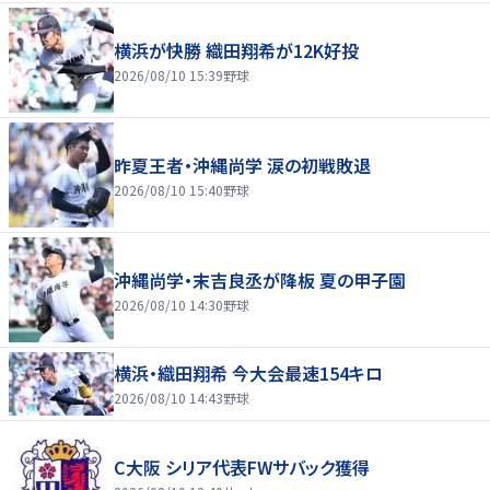
横浜が快勝 織田翔希が12K好投
2026/08/10 15:39
野球
昨夏王者・沖縄尚学 涙の初戦敗退
2026/08/10 15:40
野球
沖縄尚学・末吉良丞が降板 夏の甲子園
2026/08/10 14:30
野球
横浜・織田翔希 今大会最速154キロ
2026/08/10 14:43
野球
C大阪 シリア代表FWサバック獲得