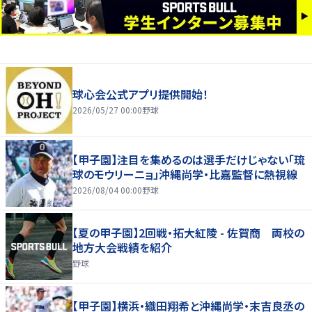
球心会公式アプリ提供開始！
2026/05/27 00:00
野球
【甲子園】注目を集めるのは選手だけじゃない「琉
球のモウリーニョ」沖縄尚学・比嘉監督に熱視線
2026/08/04 00:00
野球
【夏の甲子園】2回戦・拓大紅陵 - 佐賀商 両校の
地方大会戦績を紹介
野球
【甲子園】横浜・織田翔希と沖縄尚学・末吉良丞の