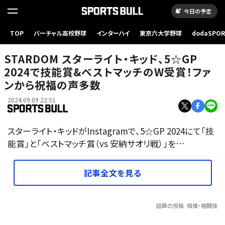
今日の予定
TOP
バーチャル高校野球
インターハイ
東京六大学野球
dodaSPO
（新しいタブ
STARDOM スターライト・キッド、5☆GP
2024で技能賞&ベストマッチのW受賞！ファ
ンから祝福の声多数
2024.09.09 22:51
スターライト・キッドがInstagramで、5☆GP 2024にて「技
能賞」と「ベストマッチ賞（vs 安納サオリ戦）」を…
記事全文を見る
話題の投稿
相撲・格闘技