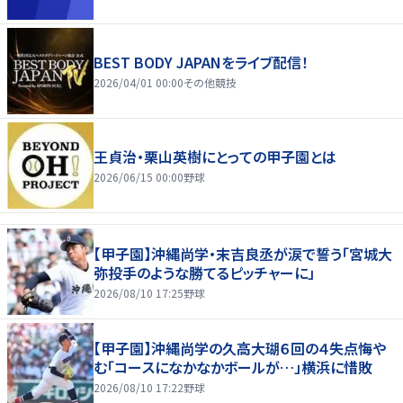
BEST BODY JAPANをライブ配信！
2026/04/01 00:00
その他競技
王貞治・栗山英樹にとっての甲子園とは
2026/06/15 00:00
野球
【甲子園】沖縄尚学・末吉良丞が涙で誓う「宮城大
弥投手のような勝てるピッチャーに」
2026/08/10 17:25
野球
【甲子園】沖縄尚学の久高大瑚６回の４失点悔や
む「コースになかなかボールが…」横浜に惜敗
2026/08/10 17:22
野球