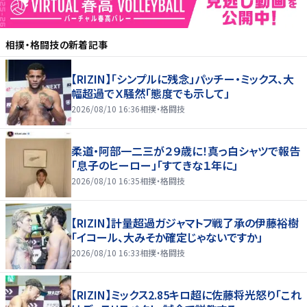
相撲・格闘技
の新着記事
【RIZIN】「シンプルに残念」パッチー・ミックス、大
幅超過でＸ騒然「態度でも示して」
2026/08/10 16:36
相撲・格闘技
柔道・阿部一二三が２９歳に！真っ白シャツで報告
「息子のヒーロー」「すてきな１年に」
2026/08/10 16:35
相撲・格闘技
【RIZIN】計量超過ガジャマトフ戦了承の伊藤裕樹
「イコール、大みそか確定じゃないですか」
2026/08/10 16:33
相撲・格闘技
【RIZIN】ミックス2.85キロ超に佐藤将光怒り「これ