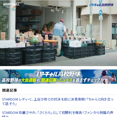
関連記事
STARDOM レディ・C、上谷沙弥との対決を前に決意表明！「ちゃんと向き合っ
て話そう」
STARDOM 玖麗さやか、「さくらら」として初勝利を報告！ファンから祝福の声
続々