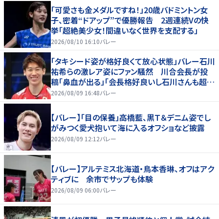
「可愛さも金メダルですね！」20歳バドミントン女
子、密着“ドアップ”で優勝報告 2週連続Vの快
挙「超絶美少女！間違いなく世界を支配する」
2026/08/10 16:10
バレー
「タキシード姿が格好良くて放心状態」バレー石川
祐希らの激レア姿にファン騒然 川合会長が投
稿「鼻血が出る」「会長格好良いし石川さんも超格
好いい」
2026/08/09 16:48
バレー
【バレー】「目の保養」高橋藍、黒Ｔ＆デニム姿でし
がみつく愛犬抱いて海に入るオフショなど披露
2026/08/09 12:12
バレー
【バレー】アルテミス北海道・鳥本香琳、オフはアク
ティブに 余市でサップも体験
2026/08/09 06:00
バレー