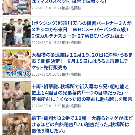
はディスリスペクト。試合で説教する」
2026/08/10 16:24
相撲・格闘技
【ボクシング】那須川天心の練習パートナー３人が
メキシコから来日 ＷＢＣスーパーバンタム級１
０位カルデナスら…９・２７ＷＢＣバンタム級王者・
井上拓真と再戦
2026/08/10 16:08
相撲・格闘技
大相撲の冬巡業は１２月１９、２０日に沖縄・うるま
市で開催決定！ ８月１５日にはうるま市民にチ
ケット先行販売も
2026/08/10 16:02
相撲・格闘技
十両・朝翠龍、秋場所で新入幕なら兄・朝紅龍と
史上１４組目の兄弟幕内「一つの目標だった」…
春場所前に亡くなった母の墓前に勝ち越しを報告
2026/08/10 15:58
相撲・格闘技
幕下・竜翔が３２番で１９勝 大森らとマゲがほど
けるほどの白熱稽古「いい稽古だった。秋場所は
最低５勝したい」