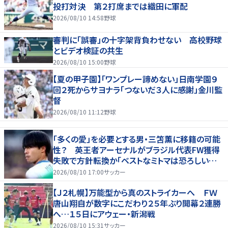
投打対決 第２打席までは織田に軍配
2026/08/10 14:58
野球
審判に「誤審」の十字架背負わせない 高校野球
とビデオ検証の共生
2026/08/10 15:00
野球
【夏の甲子園】「ワンプレー諦めない」日南学園９
回２死からサヨナラ「つないだ３人に感謝」金川監
督
2026/08/10 11:12
野球
「多くの愛」を必要とする男・三笘薫に移籍の可能
性？ 英王者アーセナルがブラジル代表FW獲得
失敗で方針転換か「ベストなミトマは恐ろしいほ
ど優れている」
2026/08/10 17:00
サッカー
【Ｊ２札幌】万能型から真のストライカーへ ＦＷ
唐山翔自が数字にこだわり２５年ぶり開幕２連勝
へ…１５日にアウェー・新潟戦
2026/08/10 15:31
サッカー