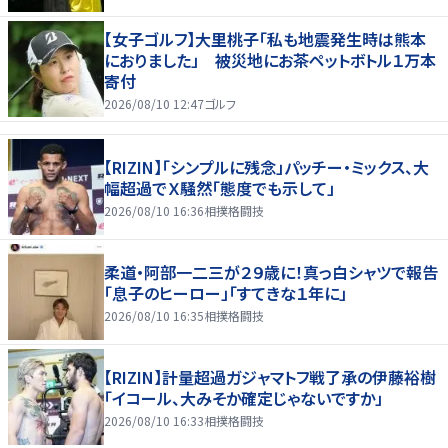
【女子ゴルフ】大里桃子「私も地震発生時は熊本
におりました」 被災地にお茶ペットボトル１万本
寄付
2026/08/10 12:47
ゴルフ
【RIZIN】「シンプルに残念」パッチー・ミックス、大
幅超過でＸ騒然「態度でも示して」
2026/08/10 16:36
相撲格闘技
柔道・阿部一二三が２９歳に！真っ白シャツで報告
「息子のヒーロー」「すてきな１年に」
2026/08/10 16:35
相撲格闘技
【RIZIN】計量超過ガジャマトフ戦了承の伊藤裕樹
「イコール、大みそか確定じゃないですか」
2026/08/10 16:33
相撲格闘技