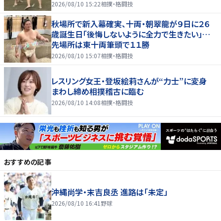
2026/08/10 15:22
相撲・格闘技
秋場所で新入幕確実、十両・朝翠龍が９日に２６
歳誕生日「後悔しないように全力で生きたい」…
先場所は東十両筆頭で１１勝
2026/08/10 15:07
相撲・格闘技
レスリング女王・登坂絵莉さんが“力士”に変身
まわし締め相撲稽古に臨む
2026/08/10 14:08
相撲・格闘技
おすすめの記事
沖縄尚学・末吉良丞 進路は「未定」
2026/08/10 16:41
野球