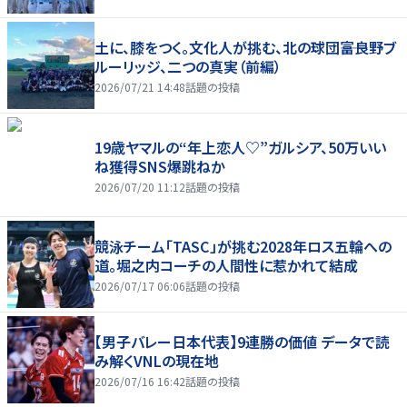
土に、膝をつく。文化人が挑む、北の球団――富良野ブ
ルーリッジ、二つの真実（前編）
2026/07/21 14:48
話題の投稿
19歳ヤマルの“年上恋人♡”ガルシア、50万いい
ね獲得SNS爆跳ねか
2026/07/20 11:12
話題の投稿
競泳チーム「TASC」が挑む2028年ロス五輪への
道。堀之内コーチの人間性に惹かれて結成
2026/07/17 06:06
話題の投稿
【男子バレー日本代表】9連勝の価値 データで読
み解くVNLの現在地
2026/07/16 16:42
話題の投稿