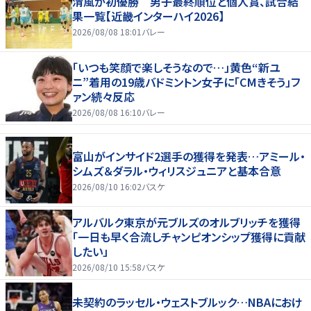
清風が初優勝 男子最終順位と個人賞、試合結
果一覧【近畿インターハイ2026】
2026/08/08 18:01
バレー
「いつも笑顔で楽しそうなので…」黄色“新ユ
ニ”着用の19歳バドミントン女子に「CMきそう」フ
ァン続々反応
2026/08/08 16:10
バレー
富山がインサイド2選手の獲得を発表…アミール・
シムズ＆ダラル・ウィリスジュニアと基本合意
2026/08/10 16:02
バスケ
アルバルク東京が元ブルズのオルブリッチを獲得
「一日も早く合流しチャンピオンシップ獲得に貢献
したい」
2026/08/10 15:58
バスケ
未契約のラッセル・ウェストブルック…NBAにおけ