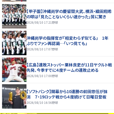
【甲子園】沖縄尚学の慶留間大武、横浜・織田翔希
の球は「見たことないくらい速かった」質に驚き
2026/08/10 17:21
野球
沖縄尚学の指揮官が「相変わらず似てる」 1年
ぶりでファン再認識…「いつ見ても」
2026/08/10 17:07
野球
【広島】連敗ストッパー栗林良吏が11日ヤクルト戦
先発、今季すでに４度チームの連敗止める
2026/08/10 17:00
野球
【ソフトバンク】開幕から10連勝の前田悠伍が抹
消 ７・19ロッテ戦から４度続けて日曜日登板
2026/08/10 16:56
野球