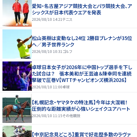
愛知・名古屋アジア競技大会とパラ競技大会、ア
シックスが日本代表ウエアを発表
2026/08/10 14:21
テニス
松山英樹は変動なし24位 2勝目ブレナンが35位
へ／男子世界ランク
2026/08/10 10:31
ゴルフ
卓球日本女子が2026年に中国トップ選手を下し
た試合は？ 張本美和が王芸迪＆陳幸同を連続
撃破で圧巻V【WTTチャンピオンズ横浜2026】
2026/08/10 11:00
卓球
【札幌記念・ヤマタケの特注馬】今年は大混戦！
圧倒的な距離実績が心強いシェイクユアハート
2026/08/10 11:15
その他競技
【中京記念見どころ】重賞で好走歴多数のラヴァ