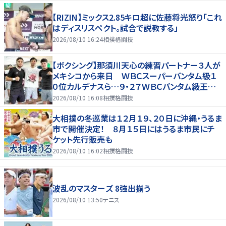
【RIZIN】ミックス2.85キロ超に佐藤将光怒り「これ
はディスリスペクト。試合で説教する」
2026/08/10 16:24
相撲格闘技
【ボクシング】那須川天心の練習パートナー３人が
メキシコから来日 ＷＢＣスーパーバンタム級１
０位カルデナスら…９・２７ＷＢＣバンタム級王者・
井上拓真と再戦
2026/08/10 16:08
相撲格闘技
大相撲の冬巡業は１２月１９、２０日に沖縄・うるま
市で開催決定！ ８月１５日にはうるま市民にチ
ケット先行販売も
2026/08/10 16:02
相撲格闘技
波乱のマスターズ 8強出揃う
2026/08/10 13:50
テニス