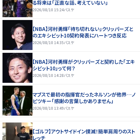
る将来は「正直な話、考えていない」
2026/08/10 15:24
バスケ
【NBA】河村勇輝「待ち切れない」クリッパーズと
のエキシビット10契約発表にハートつき反応
2026/08/10 14:35
バスケ
【NBA】河村勇輝がクリッパーズと契約した「エキ
シビット10」って何？
2026/08/10 14:28
バスケ
マブスで最初の指揮官だったネルソンが他界…ノ
ビツキー「感謝の言葉しかありません」
2026/08/10 13:49
バスケ
【ゴルフ】アウトサイドイン撲滅！簡単肩周りのスト
レッチ