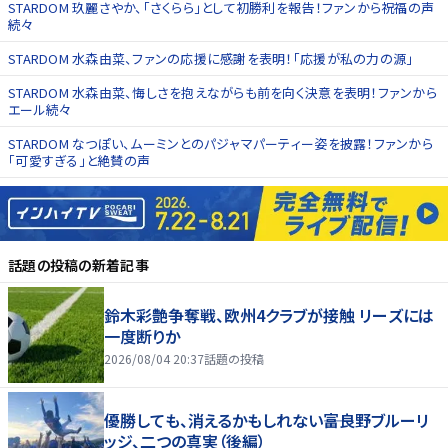
STARDOM 玖麗さやか、「さくらら」として初勝利を報告！ファンから祝福の声
続々
STARDOM 水森由菜、ファンの応援に感謝を表明！「応援が私の力の源」
STARDOM 水森由菜、悔しさを抱えながらも前を向く決意を表明！ファンから
エール続々
STARDOM なつぽい、ムーミンとのパジャマパーティー姿を披露！ファンから
「可愛すぎる」と絶賛の声
話題の投稿
の新着記事
鈴木彩艶争奪戦、欧州4クラブが接触 リーズには
一度断りか
2026/08/04 20:37
話題の投稿
優勝しても、消えるかもしれない――富良野ブルーリ
ッジ、二つの真実（後編）