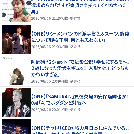
還求められ「さすが家賃さえ払ってくれなかった
男」
2026/08/06 21:29
相撲・格闘技
【ONE】リウ・メンヤンのド派手髪色＆スーツ、態度
について野杁正明「何とも思わない」
2026/08/06 21:03
相撲・格闘技
阿部詩“２ショット”で近影公開「幸せにするぞ〜」
２歳になった愛犬をギュッ！「人形かと」「どっちも
かわいすぎる」
2026/08/06 20:40
相撲・格闘技
【ONE】「SAMURAI2」負傷欠場の安保瑠輝也が1
0月「4」でボグダンと対戦へ
2026/08/06 20:01
相撲・格闘技
【ONE】チャトリCEOが６カ月日本に住んでいるこ
と明かし、熊本へ義援金送る考え示す