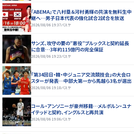
『ABEMA』で八村塁＆河村勇輝の共演を無料生中
継へ…男子日本代表の強化試合2試合を放送
2026/08/06 19:37
バスケ
サンズ、攻守の要の”悪役”ブルックスと契約延長
に合意…3年約115億円の完全保証
2026/08/06 19:23
バスケ
「第34回日・韓・中ジュニア交流競技会」の大会ロ
スターが発表…中部大第一から馬越ら3名が選出
2026/08/06 19:18
バスケ
コール・アンソニーが豪州移籍…メルボルン・ユナ
イテッドと契約、イングルスと再共演
2026/08/06 19:06
バスケ