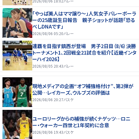
2026/08/06 18:02
バレー
「やっぱ美人はママ譲り～」人気女子バレーボーラ
ーの25歳誕生日報告 親子ショットが話題「恐る
べしDNAです」
2026/08/06 05:20
バレー
連覇を目指す鎮西が登場 男子2日目（8/6）決勝
トーナメント1、2回戦全21試合を紹介【近畿インタ
ーハイ2026】
2026/08/05 20:43
バレー
現地メディアの企画“オフ補強格付け”、第2弾が
公開…レイカーズ、ウルブズの評価は
2026/08/06 20:27
バスケ
ユーロリーグからの補強が続くナゲッツ…ロニ
ー・ウォーカー四世と1年契約に合意
2026/08/06 19:43
バスケ