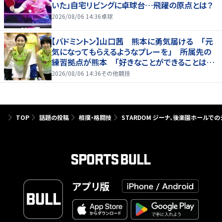
いた」自宅リビングに卓球台…飛躍の原点とは？
2026/08/06 14:36
卓球
【バドミントン】山口茜 熊本に勇気届ける 「元
気になってもらえるようなプレーを」 所属先の
練習拠点が熊本 「好きなことができることは当
たり前じゃない」
2026/08/06 14:36
その他競技
TOP
話題の投稿
相撲・格闘技
STARDOM ジーナ、後楽園ホールで
アプリ版