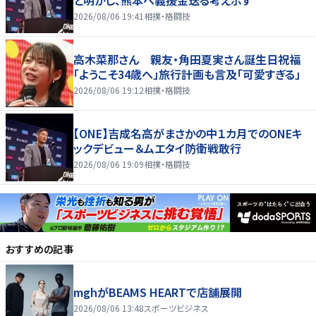
2026/08/06 19:41
相撲・格闘技
高木菜那さん 親友・角田夏実さん誕生日祝福
「ようこそ34歳へ」旅行計画も言及「可愛すぎる」
2026/08/06 19:12
相撲・格闘技
【ONE】吉成名高がまさかの中１カ月でのONEキ
ックデビュー＆ムエタイ防衛戦敢行
2026/08/06 19:09
相撲・格闘技
おすすめの記事
mghがBEAMS HEARTで店舗展開
2026/08/06 13:48
スポーツビジネス