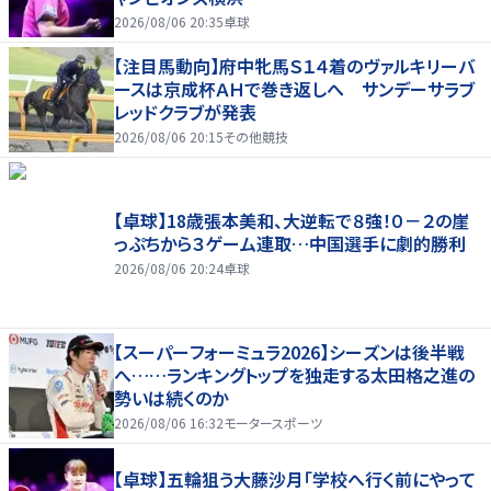
2026/08/06 20:35
卓球
【注目馬動向】府中牝馬Ｓ１４着のヴァルキリーバ
ースは京成杯ＡＨで巻き返しへ サンデーサラブ
レッドクラブが発表
2026/08/06 20:15
その他競技
【卓球】18歳張本美和、大逆転で８強！０－２の崖
っぷちから３ゲーム連取…中国選手に劇的勝利
2026/08/06 20:24
卓球
【スーパーフォーミュラ2026】シーズンは後半戦
へ……ランキングトップを独走する太田格之進の
勢いは続くのか
2026/08/06 16:32
モータースポーツ
【卓球】五輪狙う大藤沙月「学校へ行く前にやって