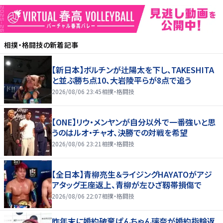
相撲・格闘技
の新着記事
【新日本】ボルチンが辻陽太を下し、TAKESHITA
と並ぶ勝ち点10、大岩陵平らが8点で追う
2026/08/06 23:45
相撲・格闘技
【ONE】リウ・メンヤンが自分以外で一番強いと思
うのはルオ・チャオ、決勝での対戦を希望
2026/08/06 23:21
相撲・格闘技
【全日本】青柳亮生＆ライジングHAYATOがアジ
アタッグ王座返上、青柳が左ひざ靱帯損傷で
2026/08/06 22:07
相撲・格闘技
昨年末に婚約破棄ぱんちゃん璃奈が婚約指輪返