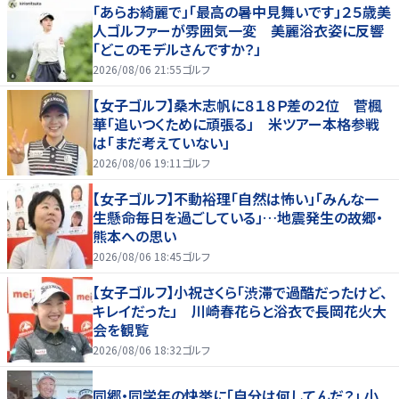
「あらお綺麗で」「最高の暑中見舞いです」２５歳美
人ゴルファーが雰囲気一変 美麗浴衣姿に反響
「どこのモデルさんですか？」
2026/08/06 21:55
ゴルフ
【女子ゴルフ】桑木志帆に８１８Ｐ差の２位 菅楓
華「追いつくために頑張る」 米ツアー本格参戦
は「まだ考えていない」
2026/08/06 19:11
ゴルフ
【女子ゴルフ】不動裕理「自然は怖い」「みんな一
生懸命毎日を過ごしている」…地震発生の故郷・
熊本への思い
2026/08/06 18:45
ゴルフ
【女子ゴルフ】小祝さくら「渋滞で過酷だったけど、
キレイだった」 川崎春花らと浴衣で長岡花火大
会を観覧
2026/08/06 18:32
ゴルフ
同郷・同学年の快挙に「自分は何してんだ？」 小