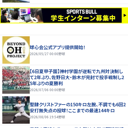
球心会公式アプリ提供開始！
2026/05/27 00:00
野球
【6日夏甲子園】神村学園が逆転で九州対決制し
て2年ぶり、佐野日大・鈴木が完封で投手戦制し2
5年ぶりの夏勝利
2026/07/06 00:00
野球
聖隷クリストファーの150キロ左腕、不調でも6回2
安打無失点の投球！ここまでの最速144キロ
2026/08/06 19:54
野球