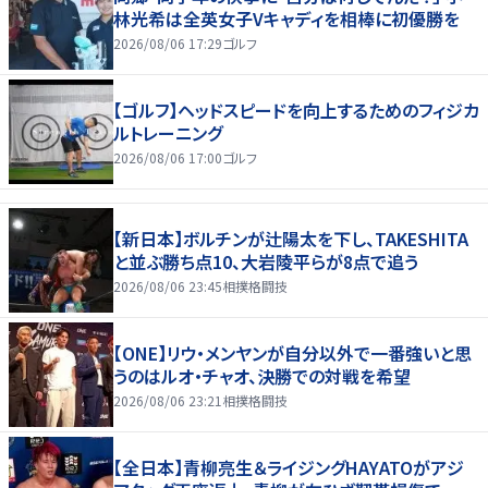
林光希は全英女子Vキャディを相棒に初優勝を
2026/08/06 17:29
ゴルフ
【ゴルフ】ヘッドスピードを向上するためのフィジカ
ルトレーニング
2026/08/06 17:00
ゴルフ
【新日本】ボルチンが辻陽太を下し、TAKESHITA
と並ぶ勝ち点10、大岩陵平らが8点で追う
2026/08/06 23:45
相撲格闘技
【ONE】リウ・メンヤンが自分以外で一番強いと思
うのはルオ・チャオ、決勝での対戦を希望
2026/08/06 23:21
相撲格闘技
【全日本】青柳亮生＆ライジングHAYATOがアジ