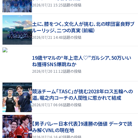
2026/07/21 15:25
話題の投稿
土に、膝をつく。文化人が挑む、北の球団――富良野ブ
ルーリッジ、二つの真実（前編）
2026/07/21 14:48
話題の投稿
19歳ヤマルの“年上恋人♡”ガルシア、50万いい
ね獲得SNS爆跳ねか
2026/07/20 11:12
話題の投稿
競泳チーム「TASC」が挑む2028年ロス五輪への
道。堀之内コーチの人間性に惹かれて結成
2026/07/17 06:06
話題の投稿
【男子バレー日本代表】9連勝の価値 データで読
み解くVNLの現在地
2026/07/16 16:42
話題の投稿