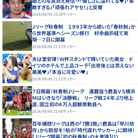
娘との写真添え発信→「優しさに溢れてる♥」「素
敵すぎる」「頑張れアヤセ！」と反響
2026/08/06 23:28
サッカー
Ｊリーグ秋春制 １９９３年から続いた「春秋制」か
ら世界基準へシーズン移行 紆余曲折経て実
現…７日に開幕
2026/08/06 21:13
サッカー
夫は堂安律！Ｗ杯スタンドで輝いていた美女 ド
イツのホテルで上品コーデ「出産後とは思えない
美美♥」「本当に可愛い♥」
2026/08/06 21:12
サッカー
７日開幕！秋春制Ｊリーグ 連覇狙う鹿島ＶＳ横浜
Ｍはいきなり「決勝戦」 リーグ戦２４年ぶり地上
波、国立初の６万人超観衆動員へ
2026/08/06 21:08
サッカー
百年構想リーグは西の｢7勝3敗｣！鹿島は｢早川依
存｣から脱却を！柏の｢時代遅れサッカー｣に期待！
【Jリーグ開幕｢初の秋春制｣の大激論】(1)