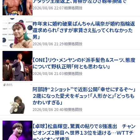
アタッグ王座返上、青柳が左ひざ靱帯損傷で
2026/08/06 22:07
相撲格闘技
昨年末に婚約破棄ぱんちゃん璃奈が婚約指輪返
還求められ「さすが家賃さえ払ってくれなかった
男」
2026/08/06 21:29
相撲格闘技
【ONE】リウ・メンヤンのド派手髪色＆スーツ、態度
について野杁正明「何とも思わない」
2026/08/06 21:03
相撲格闘技
阿部詩“２ショット”で近影公開「幸せにするぞ〜」
２歳になった愛犬をギュッ！「人形かと」「どっちも
かわいすぎる」
2026/08/06 20:40
相撲格闘技
【卓球】松島輝空、驚異の粘りで８強進出 チャン
ピオンズ２勝目へ世界１３位を退ける…ＷＴＴチ
ャンピオンズ横浜