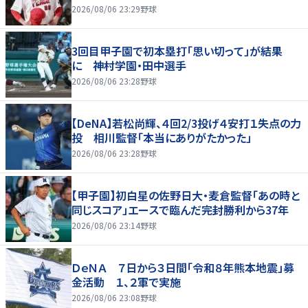
2026/08/06 23:29
野球
3回目甲子園で初本塁打「思い切って」が結果
に 神村学園・田中選手
2026/08/06 23:28
野球
【DeNA】若松尚輝、４回2/3投げ４安打１失点の力
投 相川監督「本当にありがたかった」
2026/08/06 23:28
野球
【甲子園】初白星の佐野日大・麦倉監督「あの時と
同じスコア」エースで臨んだ完封勝利から37年
2026/08/06 23:14
野球
ＤｅＮＡ ７日から３日間「令和８年熊本地震」募
金活動 １、２軍で実施
2026/08/06 23:08
野球