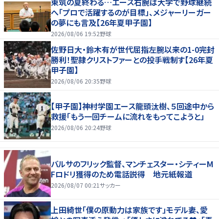
東筑の夏終わる…エース右腕は大学で野球継続
へ「プロで活躍するのが目標」、メジャーリーガー
の夢にも言及【26年夏甲子園】
2026/08/06 19:52
野球
佐野日大・鈴木有が世代屈指左腕以来の1-0完封
勝利！聖隷クリストファーとの投手戦制す【26年夏
甲子園】
2026/08/06 20:35
野球
【甲子園】神村学園エース龍頭汰樹、５回途中から
救援「もう一回チームに流れをもってこようと」
2026/08/06 20:24
野球
バルサのフリック監督、マンチェスター・シティーM
Fロドリ獲得のため電話説得 地元紙報道
2026/08/07 00:21
サッカー
上田綺世「僕の原動力は家族です」モデル妻、愛