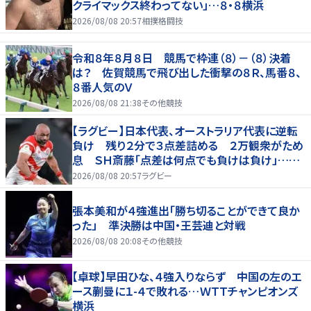
クライマックス終わってない」…８・８横浜
2026/08/08 20:57
相撲格闘技
令和８年８月８日 競馬で枠連（８）－（８）決着
は？ 佐賀競馬で飛び出した衝撃の８Ｒ、馬番８、
８番人気のＶ
2026/08/08 21:38
その他競技
【ラグビー】日本代表、オーストラリア代表に逆転
負け 残り２分で３点差詰める ２万観衆がため
息 ＳＨ斎藤「点差は何点でも負けは負け」…前
半にＳＯ伊藤龍が先制トライ、３２ー３５で惜敗
2026/08/08 20:57
ラグビー
張本美和が４強進出「勝ち切ることができて良か
った」 準決勝は中国・王芸迪と対戦
2026/08/08 20:08
その他競技
【卓球】早田ひな、４強入りならず 中国の左のエ
ース蒯曼に１-４で敗れる…ＷＴＴチャンピオンズ
横浜