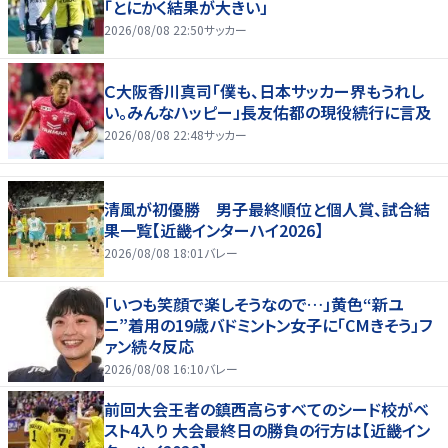
「とにかく結果が大きい」
2026/08/08 22:50
サッカー
Ｃ大阪香川真司「僕も、日本サッカー界もうれし
い。みんなハッピー」長友佑都の現役続行に言及
2026/08/08 22:48
サッカー
清風が初優勝 男子最終順位と個人賞、試合結
果一覧【近畿インターハイ2026】
2026/08/08 18:01
バレー
「いつも笑顔で楽しそうなので…」黄色“新ユ
ニ”着用の19歳バドミントン女子に「CMきそう」フ
ァン続々反応
2026/08/08 16:10
バレー
前回大会王者の鎮西高らすべてのシード校がベ
スト4入り 大会最終日の勝負の行方は【近畿イン