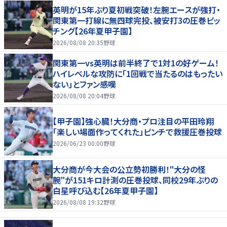
英明が15年ぶり夏初戦突破！左腕エースが強打・
関東第一打線に無四球完投、被安打3の圧巻ピッ
チング【26年夏甲子園】
2026/08/08 20:35
野球
関東第一vs英明は前半終了で1対1の好ゲーム！
ハイレベルな攻防に「1回戦で当たるのはもったい
ない」とファン感嘆
2026/08/08 20:04
野球
【甲子園】強心臓！大分商・プロ注目の平田玲翔
「楽しい場面作ってくれた」ピンチで救援圧巻投球
2026/06/23 00:00
野球
大分商が今大会の公立勢初勝利！"大分の怪
腕"が151キロ計測の圧巻投球、同校29年ぶりの
白星呼び込む【26年夏甲子園】
2026/08/08 19:32
野球