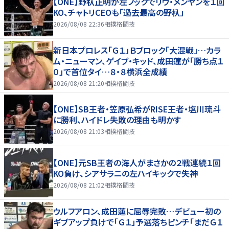
【ONE】野杁正明が左フックでリウ・メンヤンを１回
KO、チャトリCEOも「過去最高の野杁」
2026/08/08 22:36
相撲格闘技
新日本プロレス「Ｇ１」Ｂブロック「大混戦」…カラ
ム・ニューマン、ゲイブ・キッド、成田蓮が「勝ち点１
０」で首位タイ…８・８横浜全成績
2026/08/08 21:20
相撲格闘技
【ONE】SB王者・笠原弘希がRISE王者・塩川琉斗
に勝利、ハイドレ失敗の理由も明かす
2026/08/08 21:03
相撲格闘技
【ONE】元SB王者の海人がまさかの２戦連続１回
KO負け、シアサラニの左ハイキックで失神
2026/08/08 21:02
相撲格闘技
ウルフアロン、成田蓮に屈辱完敗…デビュー初の
ギブアップ負けで「Ｇ１」予選落ちピンチ「まだＧ１