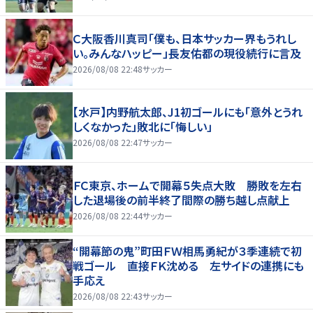
Ｃ大阪香川真司「僕も、日本サッカー界もうれし
い。みんなハッピー」長友佑都の現役続行に言及
2026/08/08 22:48
サッカー
【水戸】内野航太郎、J1初ゴールにも「意外とうれ
しくなかった」敗北に「悔しい」
2026/08/08 22:47
サッカー
ＦＣ東京、ホームで開幕５失点大敗 勝敗を左右
した退場後の前半終了間際の勝ち越し点献上
2026/08/08 22:44
サッカー
“開幕節の鬼”町田ＦＷ相馬勇紀が３季連続で初
戦ゴール 直接ＦＫ沈める 左サイドの連携にも
手応え
2026/08/08 22:43
サッカー