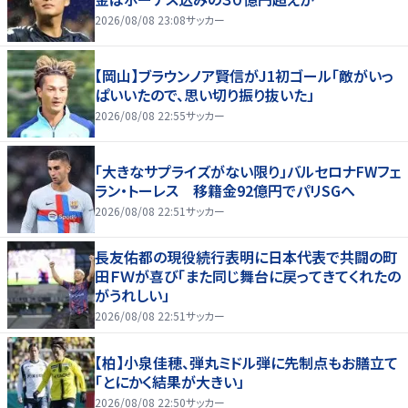
2026/08/08 23:08
サッカー
【岡山】ブラウンノア賢信がJ1初ゴール「敵がいっ
ぱいいたので、思い切り振り抜いた」
2026/08/08 22:55
サッカー
「大きなサプライズがない限り」バルセロナFWフェ
ラン・トーレス 移籍金92億円でパリSGへ
2026/08/08 22:51
サッカー
長友佑都の現役続行表明に日本代表で共闘の町
田ＦＷが喜び「また同じ舞台に戻ってきてくれたの
がうれしい」
2026/08/08 22:51
サッカー
【柏】小泉佳穂、弾丸ミドル弾に先制点もお膳立て
「とにかく結果が大きい」
2026/08/08 22:50
サッカー