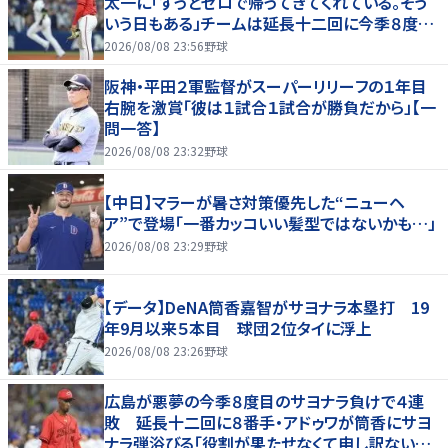
太一に「ずっとゼロで帰ってきてくれている。そう
いう日もある」チームは延長十二回に今季８度目
サヨナラ負け
2026/08/08 23:56
野球
阪神・平田２軍監督がスーパーリリーフの１年目
右腕を激賞「彼は１試合１試合が勝負だから」【一
問一答】
2026/08/08 23:32
野球
【中日】マラーが暑さ対策優先した“ニューヘ
ア”で登場「一番カッコいい髪型ではないかも…」
2026/08/08 23:29
野球
【データ】DeNA筒香嘉智がサヨナラ本塁打 19
年9月以来５本目 球団２位タイに浮上
2026/08/08 23:26
野球
広島が悪夢の今季８度目のサヨナラ負けで４連
敗 延長十二回に８番手・アドゥワが筒香にサヨ
ナラ弾浴びる「役割が果たせなくて申し訳ないで