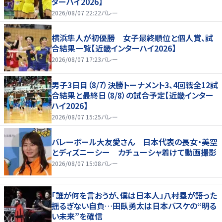
ターハイ2026】
2026/08/07 22:22
バレー
横浜隼人が初優勝 女子最終順位と個人賞、試
合結果一覧【近畿インターハイ2026】
2026/08/07 17:23
バレー
男子3日目（8/7）決勝トーナメント3、4回戦全12試
合結果と最終日（8/8）の試合予定【近畿インター
ハイ2026】
2026/08/07 15:25
バレー
バレーボール大友愛さん 日本代表の長女・美空
とディズニーシー カチューシャ着けて動画撮影
2026/08/07 15:08
バレー
「誰が何を言おうが、僕は日本人」八村塁が語った
揺るぎない自負…田臥勇太は日本バスケの“明る
い未来”を確信