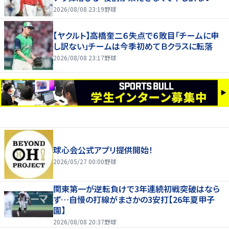
す」
2026/08/08 23:19
野球
【ヤクルト】高橋奎二６失点で６敗目「チームに申
し訳ない」チームは今季初めてＢクラスに転落
2026/08/08 23:17
野球
球心会公式アプリ提供開始！
2026/05/27 00:00
野球
関東第一が逆転負けで3年連続初戦突破はなら
ず…自慢の打線がまさかの3安打【26年夏甲子
園】
2026/08/08 20:37
野球