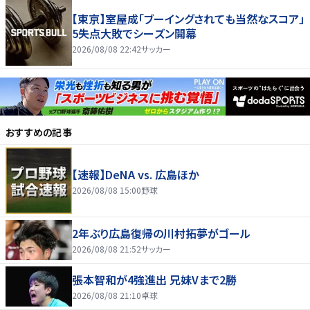
【東京】室屋成「ブーイングされても当然なスコア」
5失点大敗でシーズン開幕
2026/08/08 22:42
サッカー
おすすめの記事
【速報】DeNA vs. 広島ほか
2026/08/08 15:00
野球
2年ぶり広島復帰の川村拓夢がゴール
2026/08/08 21:52
サッカー
張本智和が4強進出 兄妹Vまで2勝
2026/08/08 21:10
卓球