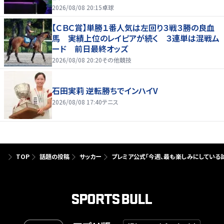
2026/08/08 20:15
卓球
【ＣＢＣ賞】単勝１番人気は左回り３戦３勝の良血
馬 実績上位のレイピアが続く ３連単は混戦ム
ード 前日最終オッズ
2026/08/08 20:20
その他競技
石田実莉 逆転勝ちでインハイV
2026/08/08 17:40
テニス
TOP
話題の投稿
サッカー
プレミア公式「今週、最も楽しみにしている試