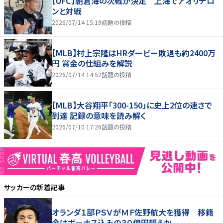
【UFC】朝倉海の次戦が決定 上海でアオリチロ
ンと対戦
2026/07/14 15:19
話題の投稿
【MLB】村上宗隆はHRダービー敗退も約2400万
円 賞金の仕組みを解説
2026/07/14 14:52
話題の投稿
【MLB】大谷翔平「300-150」に史上2位の速さで
到達 記録の意味を読み解く
2026/07/10 17:26
話題の投稿
サッカー
の新着記事
オランダ１部ＰＳＶがＭＦ佐野航大を獲得 移籍
金はボーナス込みの３０億円超えか