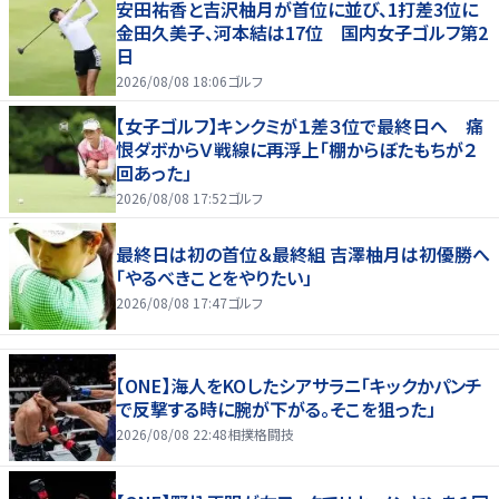
安田祐香と吉沢柚月が首位に並び、1打差3位に
金田久美子、河本結は17位 国内女子ゴルフ第2
日
2026/08/08 18:06
ゴルフ
【女子ゴルフ】キンクミが１差３位で最終日へ 痛
恨ダボからＶ戦線に再浮上「棚からぼたもちが２
回あった」
2026/08/08 17:52
ゴルフ
最終日は初の首位＆最終組 吉澤柚月は初優勝へ
「やるべきことをやりたい」
2026/08/08 17:47
ゴルフ
【ONE】海人をKOしたシアサラニ「キックかパンチ
で反撃する時に腕が下がる。そこを狙った」
2026/08/08 22:48
相撲格闘技