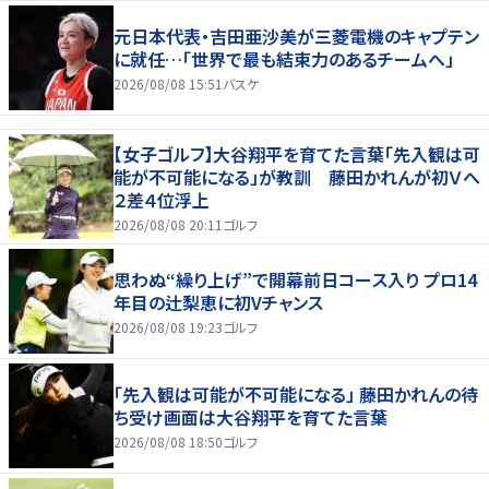
元日本代表・吉田亜沙美が三菱電機のキャプテン
に就任…「世界で最も結束力のあるチームへ」
2026/08/08 15:51
バスケ
【女子ゴルフ】大谷翔平を育てた言葉「先入観は可
能が不可能になる」が教訓 藤田かれんが初Ｖへ
２差４位浮上
2026/08/08 20:11
ゴルフ
思わぬ“繰り上げ”で開幕前日コース入り プロ14
年目の辻梨恵に初Vチャンス
2026/08/08 19:23
ゴルフ
「先入観は可能が不可能になる」 藤田かれんの待
ち受け画面は大谷翔平を育てた言葉
2026/08/08 18:50
ゴルフ