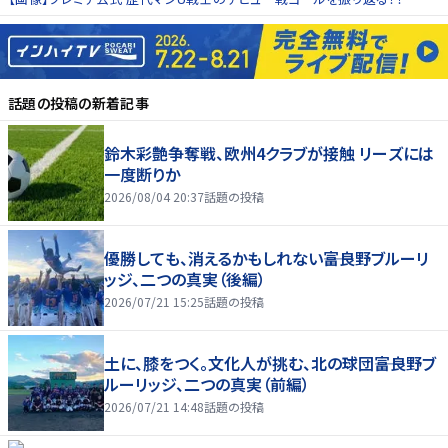
話題の投稿
の新着記事
鈴木彩艶争奪戦、欧州4クラブが接触 リーズには
一度断りか
2026/08/04 20:37
話題の投稿
優勝しても、消えるかもしれない――富良野ブルーリ
ッジ、二つの真実（後編）
2026/07/21 15:25
話題の投稿
土に、膝をつく。文化人が挑む、北の球団――富良野ブ
ルーリッジ、二つの真実（前編）
2026/07/21 14:48
話題の投稿