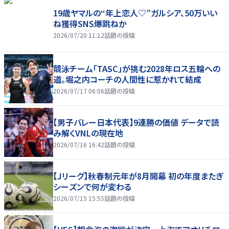
19歳ヤマルの“年上恋人♡”ガルシア、50万いい
ね獲得SNS爆跳ねか
2026/07/20 11:12
話題の投稿
競泳チーム「TASC」が挑む2028年ロス五輪への
道。堀之内コーチの人間性に惹かれて結成
2026/07/17 06:06
話題の投稿
【男子バレー日本代表】9連勝の価値 データで読
み解くVNLの現在地
2026/07/16 16:42
話題の投稿
【Jリーグ】秋春制元年が8月開幕 初の年度またぎ
シーズンで何が変わる
2026/07/15 15:55
話題の投稿