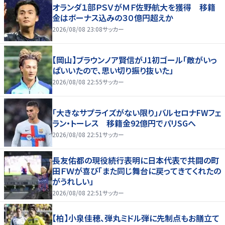
オランダ１部ＰＳＶがＭＦ佐野航大を獲得 移籍
金はボーナス込みの３０億円超えか
2026/08/08 23:08
サッカー
【岡山】ブラウンノア賢信がJ1初ゴール「敵がいっ
ぱいいたので、思い切り振り抜いた」
2026/08/08 22:55
サッカー
「大きなサプライズがない限り」バルセロナFWフェ
ラン・トーレス 移籍金92億円でパリSGへ
2026/08/08 22:51
サッカー
長友佑都の現役続行表明に日本代表で共闘の町
田ＦＷが喜び「また同じ舞台に戻ってきてくれたの
がうれしい」
2026/08/08 22:51
サッカー
【柏】小泉佳穂、弾丸ミドル弾に先制点もお膳立て