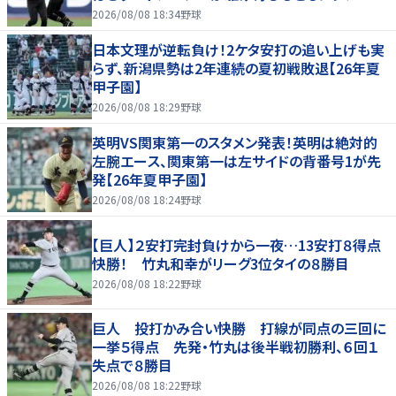
行 直後に３連打食らう
2026/08/08 18:34
野球
日本文理が逆転負け！2ケタ安打の追い上げも実
らず、新潟県勢は2年連続の夏初戦敗退【26年夏
甲子園】
2026/08/08 18:29
野球
英明VS関東第一のスタメン発表！英明は絶対的
左腕エース、関東第一は左サイドの背番号1が先
発【26年夏甲子園】
2026/08/08 18:24
野球
【巨人】２安打完封負けから一夜…13安打８得点
快勝！ 竹丸和幸がリーグ3位タイの８勝目
2026/08/08 18:22
野球
巨人 投打かみ合い快勝 打線が同点の三回に
一挙５得点 先発・竹丸は後半戦初勝利、６回１
失点で８勝目
2026/08/08 18:22
野球