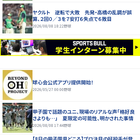
ヤクルト 逆転で大敗 先発・高橋の乱調が誤
算、２回０／３を７安打６失点で６敗目
2026/08/08 18:22
野球
球心会公式アプリ提供開始！
2026/05/27 00:00
野球
甲子園で話題のユニ、現場のリアルな声「格好良
さよりも…」 夏限定の可能性、明かされた事情
2026/08/08 17:44
野球
【8日の甲子園見どころ】プロ注目の好投手が登