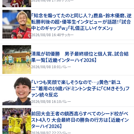
｢知念を煽ってたのと同じ人？｣鹿島・鈴木優磨、逆
転勝利後の超・優等生インタビューが話題！｢試合
中とのギャップw｣｢礼儀正しいイケメン」
2026/08/08 16:40
サッカー
清風が初優勝 男子最終順位と個人賞、試合結
果一覧【近畿インターハイ2026】
2026/08/08 18:01
バレー
「いつも笑顔で楽しそうなので…」黄色“新ユ
ニ”着用の19歳バドミントン女子に「CMきそう」フ
ァン続々反応
2026/08/08 16:10
バレー
前回大会王者の鎮西高らすべてのシード校がベ
スト4入り 大会最終日の勝負の行方は【近畿イン
ターハイ2026】
2026/08/07 22:22
バレー