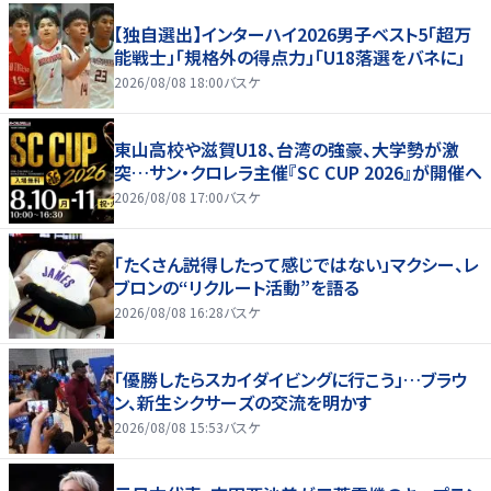
【独自選出】インターハイ2026男子ベスト5「超万
能戦士」「規格外の得点力」「U18落選をバネに」
2026/08/08 18:00
バスケ
東山高校や滋賀U18、台湾の強豪、大学勢が激
突…サン・クロレラ主催『SC CUP 2026』が開催へ
2026/08/08 17:00
バスケ
「たくさん説得したって感じではない」マクシー、レ
ブロンの“リクルート活動”を語る
2026/08/08 16:28
バスケ
「優勝したらスカイダイビングに行こう」…ブラウ
ン、新生シクサーズの交流を明かす
2026/08/08 15:53
バスケ