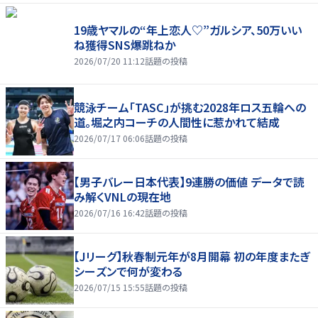
19歳ヤマルの“年上恋人♡”ガルシア、50万いい
ね獲得SNS爆跳ねか
2026/07/20 11:12
話題の投稿
競泳チーム「TASC」が挑む2028年ロス五輪への
道。堀之内コーチの人間性に惹かれて結成
2026/07/17 06:06
話題の投稿
【男子バレー日本代表】9連勝の価値 データで読
み解くVNLの現在地
2026/07/16 16:42
話題の投稿
【Jリーグ】秋春制元年が8月開幕 初の年度またぎ
シーズンで何が変わる
2026/07/15 15:55
話題の投稿