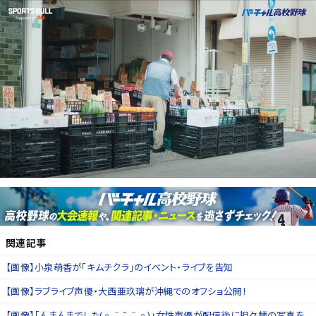
関連記事
【画像】小泉萌香が「キムチクラ」のイベント・ライブを告知
【画像】ラブライブ声優・大西亜玖璃が沖縄でのオフショ公開！
【画像】「んまんまでした(◦ˉ ˘ ˉ◦)」女性声優が配信後に担々麺の写真を