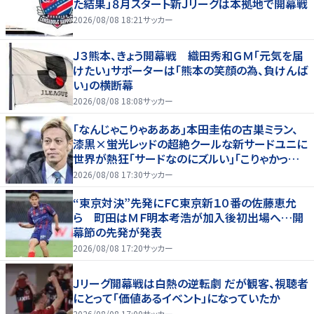
た結果」８月スタート新Ｊリーグは本拠地で開幕戦
2026/08/08 18:21
サッカー
Ｊ３熊本、きょう開幕戦 織田秀和ＧＭ「元気を届
けたい」サポーターは「熊本の笑顔の為、負けんば
い」の横断幕
2026/08/08 18:08
サッカー
｢なんじゃこりゃあああ｣本田圭佑の古巣ミラン、
漆黒×蛍光レッドの超絶クールな新サードユニに
世界が熱狂｢サードなのにズルい｣｢こりゃかっけ
えわ｣
2026/08/08 17:30
サッカー
“東京対決”先発にＦＣ東京新１０番の佐藤恵允
ら 町田はＭＦ明本考浩が加入後初出場へ…開
幕節の先発が発表
2026/08/08 17:20
サッカー
Ｊリーグ開幕戦は白熱の逆転劇 だが観客、視聴者
にとって「価値あるイベント」になっていたか
2026/08/08 17:00
サッカー