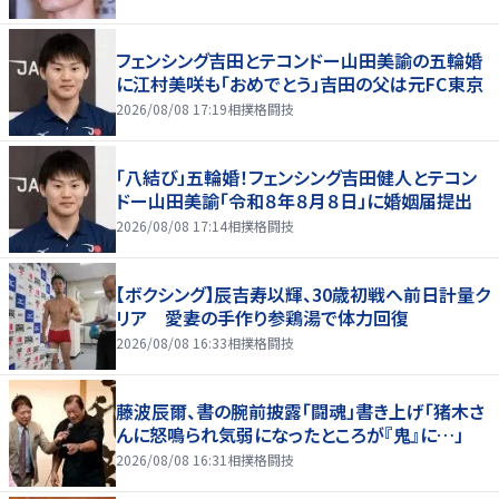
フェンシング吉田とテコンドー山田美諭の五輪婚
に江村美咲も「おめでとう」吉田の父は元FC東京
2026/08/08 17:19
相撲格闘技
「八結び」五輪婚！フェンシング吉田健人とテコン
ドー山田美諭「令和８年８月８日」に婚姻届提出
2026/08/08 17:14
相撲格闘技
【ボクシング】辰吉寿以輝、30歳初戦へ前日計量ク
リア 愛妻の手作り参鶏湯で体力回復
2026/08/08 16:33
相撲格闘技
藤波辰爾、書の腕前披露「闘魂」書き上げ「猪木さ
んに怒鳴られ気弱になったところが『鬼』に…」
2026/08/08 16:31
相撲格闘技