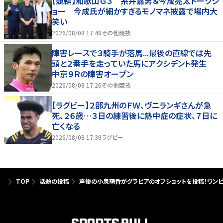
【競輪】和歌山Ｇ３ 糸井嘉男＆今成亮太トークシ
ョー 今成氏が細かすぎるモノマネ披露で場内大
笑い
2026/08/08 17:48
その他競技
障害レースで３騎手が落馬...最後の直線では先
頭と２番手を走っていた馬にアクシデント発生
中京９Ｒの障害オープン
2026/08/08 17:26
その他競技
【ラグビー】２部九州のＦＷ、ヴニランギさんが急
死、２６歳…３日の練習後に熱中症の症状、７日に
亡くなる
2026/08/08 17:30
ラグビー
TOP
話題の投稿
声優の小泉萌香がグラビアのオフショットを投稿！ワン