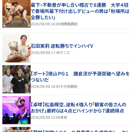
幕下・不動豊が申し合い稽古で８連勝 大学４冠
で春場所幕下付け出しデビューの男は「秋場所は
全勝したい」
2026/08/08 16:08
相撲格闘技
石田実莉 逆転勝ちでインハイV
2026/08/08 17:40
テニス
【ボート】徳山ＰＧ１ 鎌倉涼が予選突破へ望みを
つないだ
2026/08/08 18:05
その他競技
【卓球】松島輝空、逆転４強入り「観客の皆さんの
おかげ」最終Gは４点ビハインドから７連続得点
2026/08/08 15:08
卓球