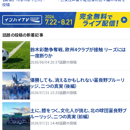
投稿
話題の投稿
の新着記事
鈴木彩艶争奪戦、欧州4クラブが接触 リーズには
一度断りか
2026/08/04 20:37
話題の投稿
優勝しても、消えるかもしれない――富良野ブルーリ
ッジ、二つの真実（後編）
2026/07/21 15:25
話題の投稿
土に、膝をつく。文化人が挑む、北の球団――富良野ブ
ルーリッジ、二つの真実（前編）
2026/07/21 14:48
話題の投稿