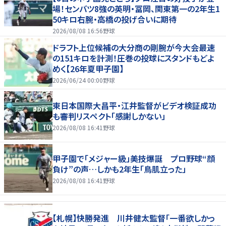
場！センバツ8強の英明・冨岡、関東第一の2年生1
50キロ右腕・高橋の投げ合いに期待
2026/08/08 16:56
野球
ドラフト上位候補の大分商の剛腕が今大会最速
の151キロを計測！圧巻の投球にスタンドもどよ
めく【26年夏甲子園】
2026/06/24 00:00
野球
東日本国際大昌平・江井監督がビデオ検証成功
も審判リスペクト「感謝しかない」
2026/08/08 16:41
野球
甲子園で「メジャー級」美技爆誕 プロ野球“顔
負け”の声…しかも2年生「鳥肌立った」
2026/08/08 16:41
野球
【札幌】快勝発進 川井健太監督「一番欲しかっ