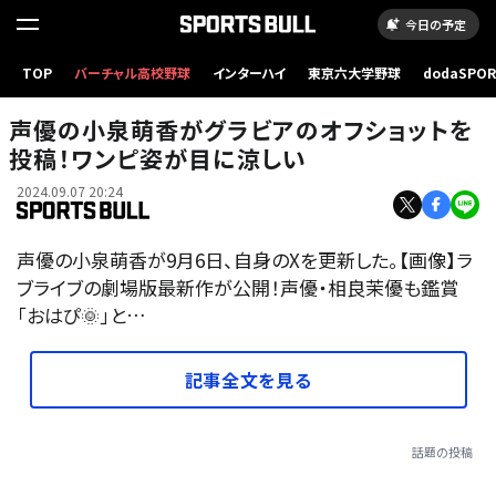
今日の予定
TOP
バーチャル高校野球
インターハイ
東京六大学野球
dodaSPO
（新しいタブ
声優の小泉萌香がグラビアのオフショットを
投稿！ワンピ姿が目に涼しい
2024.09.07 20:24
声優の小泉萌香が9月6日、自身のXを更新した。【画像】ラ
ブライブの劇場版最新作が公開！声優・相良茉優も鑑賞
「おはぴ🌞」と…
記事全文を見る
話題の投稿