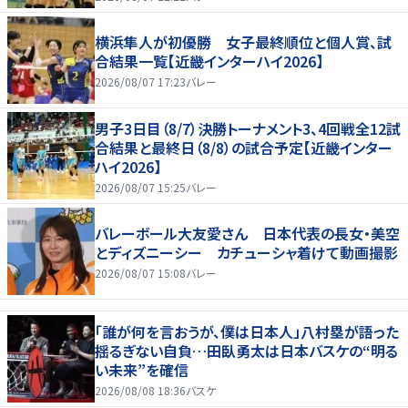
横浜隼人が初優勝 女子最終順位と個人賞、試
合結果一覧【近畿インターハイ2026】
2026/08/07 17:23
バレー
男子3日目（8/7）決勝トーナメント3、4回戦全12試
合結果と最終日（8/8）の試合予定【近畿インター
ハイ2026】
2026/08/07 15:25
バレー
バレーボール大友愛さん 日本代表の長女・美空
とディズニーシー カチューシャ着けて動画撮影
2026/08/07 15:08
バレー
「誰が何を言おうが、僕は日本人」八村塁が語った
揺るぎない自負…田臥勇太は日本バスケの“明る
い未来”を確信
2026/08/08 18:36
バスケ