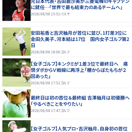
元日本代表・吉田亜沙美が三菱電機のキャプテン
に就任…「世界で最も結束力のあるチームへ」
2026/08/08 15:51
バスケ
安田祐香と吉沢柚月が首位に並び、1打差3位に
金田久美子、河本結は17位 国内女子ゴルフ第2
日
2026/08/08 18:06
ゴルフ
【女子ゴルフ】キンクミが１差３位で最終日へ 痛
恨ダボからＶ戦線に再浮上「棚からぼたもちが２
回あった」
2026/08/08 17:52
ゴルフ
最終日は初の首位＆最終組 吉澤柚月は初優勝へ
「やるべきことをやりたい」
2026/08/08 17:47
ゴルフ
【女子ゴルフ】人気プロ・吉沢柚月、自身初の首位