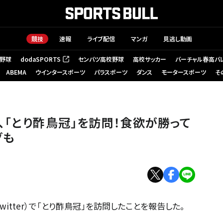
競技
速報
ライブ配信
マンガ
見逃し動画
野球
dodaSPORTS
センバツ高校野球
高校サッカー
バーチャル春高バ
（新しいタブで開く）
ABEMA
ウインタースポーツ
パラスポーツ
ダンス
モータースポーツ
そ
、「とり酢鳥冠」を訪問！食欲が勝って
グも
itter）で「とり酢鳥冠」を訪問したことを報告した。