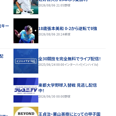
2026/08/06 21:05
野球
位キー
18歳張本美和 0-2から逆転で8強
2026/08/06 20:24
卓球
配
全30競技を完全無料でライブ配信！
2025/06/24 00:00
インターハイ(インハイ.tv)
東都大学野球入替戦 見逃し配信
中！
2026/06/30 00:00
野球
王貞治・栗山英樹にとっての甲子園