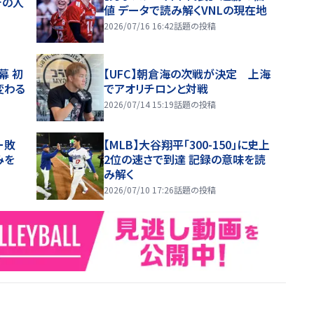
チの人
値 データで読み解くVNLの現在地
2026/07/16 16:42
話題の投稿
幕 初
【UFC】朝倉海の次戦が決定 上海
変わる
でアオリチロンと対戦
2026/07/14 15:19
話題の投稿
ー敗
【MLB】大谷翔平「300-150」に史上
みを
2位の速さで到達 記録の意味を読
み解く
2026/07/10 17:26
話題の投稿