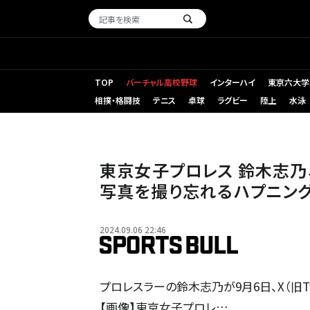
TOP
バーチャル高校野球
インターハイ
東京六大学
相撲・格闘技
テニス
卓球
ラグビー
陸上
水泳
東京女子プロレス 鈴木志乃
写真を撮り忘れるハプニン
2024.09.06 22:46
プロレスラーの鈴木志乃が9月6日、X（旧Tw
【画像】東京女子プロレ…