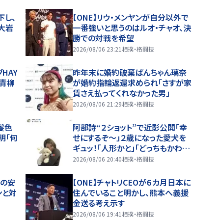
下し、
【ONE】リウ・メンヤンが自分以外で
、大岩
一番強いと思うのはルオ・チャオ、決
勝での対戦を希望
2026/08/06 23:21
相撲・格闘技
HAY
昨年末に婚約破棄ぱんちゃん璃奈
、青柳
が婚約指輪返還求められ「さすが家
賃さえ払ってくれなかった男」
2026/08/06 21:29
相撲・格闘技
髪色
阿部詩“２ショット”で近影公開「幸
明「何
せにするぞ〜」２歳になった愛犬を
ギュッ！「人形かと」「どっちもかわい
すぎる」
2026/08/06 20:40
相撲・格闘技
場の安
【ONE】チャトリCEOが６カ月日本に
ンと対
住んでいること明かし、熊本へ義援
金送る考え示す
2026/08/06 19:41
相撲・格闘技