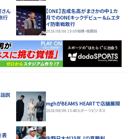
実さん
【ONE】吉成名高がまさかの中１カ
旅行
月でのONEキックデビュー＆ムエタ
イ防衛戦敢行
2026/08/06 19:09
相撲・格闘技
電話説
mghがBEAMS HEARTで店舗展開
2026/08/06 13:48
スポーツビジネス
を表
佐野日大が25年ぶり夏勝利