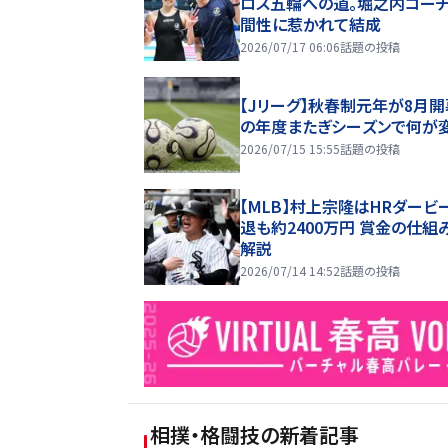
ロス五輪への道。堀之内コー
間性に惹かれて結成
2026/07/17 06:06
話題の投稿
【Jリーグ】秋春制元年が8月開
の年度またぎシーズンで何が
2026/07/15 15:55
話題の投稿
【MLB】村上宗隆はHRダービ
退も約2400万円 賞金の仕組
解説
2026/07/14 14:52
話題の投稿
相撲・格闘技
の新着記事