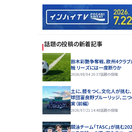
話題の投稿
の新着記事
鈴木彩艶争奪戦、欧州4クラブ
触 リーズには一度断りか
2026/08/04 20:37
話題の投稿
土に、膝をつく。文化人が挑む
球団――富良野ブルーリッジ、二
実（前編）
2026/07/21 14:48
話題の投稿
競泳チーム「TASC」が挑む20