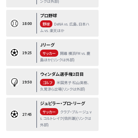
ンクは外部)
プロ野球
18:00
野球
DeNA vs. 広島、日本ハ
ム vs. 楽天ほか
Jリーグ
19:25
サッカー
開幕 横浜FM vs. 鹿
島ほか(リンクは外部)
ウィンダム選手権2日目
19:50
ゴルフ
米国男子 松山英樹、
久常涼ら出場(リンクは外部)
ジュピラー・プロ・リーグ
サッカー
クラブ・ブルージュ v
27:45
s. コルトレイク(倍井謙)(リンクは
外部)