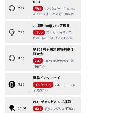
MLB
7:05
野球
Rソックス(吉田正尚) vs.
Wソックス(村上宗隆)(8:10)ほか
北海道meiji カップ初日
7:30
ゴルフ
国内女子 吉澤柚月、
佐藤心結ら出場(リンクは外部)
第108回全国高校野球選手
権大会
8:00
野球
1回戦 東海大甲府 - 鶴
岡東ほか
夏季インターハイ
9:30
インターハイ
バレーボール女
子決勝ほか
WTTチャンピオンズ横浜
11:00
卓球
男女シングルス2回戦(リ