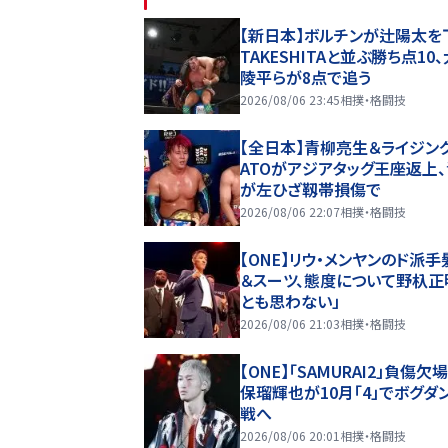
【新日本】ボルチンが辻陽太を
TAKESHITAと並ぶ勝ち点10
陵平らが8点で追う
2026/08/06 23:45
相撲・格闘技
【全日本】青柳亮生＆ライジング
ATOがアジアタッグ王座返上
が左ひざ靱帯損傷で
2026/08/06 22:07
相撲・格闘技
【ONE】リウ・メンヤンのド派手
＆スーツ、態度について野杁正
とも思わない」
2026/08/06 21:03
相撲・格闘技
【ONE】「SAMURAI2」負傷欠
保瑠輝也が10月「4」でボグダ
戦へ
2026/08/06 20:01
相撲・格闘技