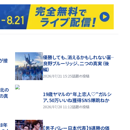
優勝しても、消えるかもしれない――富
が接
良野ブルーリッジ、二つの真実（後
編）
2026/07/21 15:25
話題の投稿
、北の
19歳ヤマルの“年上恋人♡”ガルシ
つの真
ア、50万いいね獲得SNS爆跳ねか
2026/07/20 11:12
話題の投稿
28年
【男子バレー日本代表】9連勝の価