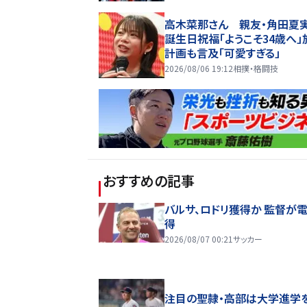
高木菜那さん 親友・角田夏
誕生日祝福「ようこそ34歳へ」
計画も言及「可愛すぎる」
2026/08/06 19:12
相撲・格闘技
おすすめの記事
バルサ、ロドリ獲得か 監督が
得
2026/08/07 00:21
サッカー
注目の聖隷・高部は大学進学