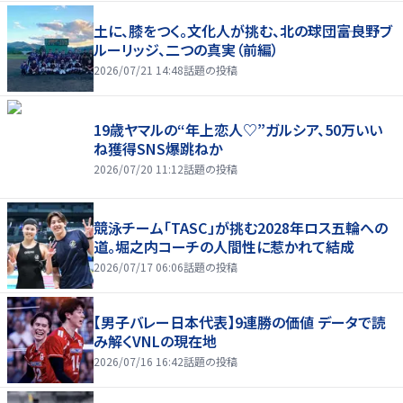
土に、膝をつく。文化人が挑む、北の球団――富良野ブ
ルーリッジ、二つの真実（前編）
2026/07/21 14:48
話題の投稿
19歳ヤマルの“年上恋人♡”ガルシア、50万いい
ね獲得SNS爆跳ねか
2026/07/20 11:12
話題の投稿
競泳チーム「TASC」が挑む2028年ロス五輪への
道。堀之内コーチの人間性に惹かれて結成
2026/07/17 06:06
話題の投稿
【男子バレー日本代表】9連勝の価値 データで読
み解くVNLの現在地
2026/07/16 16:42
話題の投稿