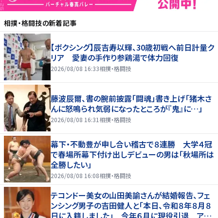
相撲・格闘技
の新着記事
【ボクシング】辰吉寿以輝、30歳初戦へ前日計量ク
リア 愛妻の手作り参鶏湯で体力回復
2026/08/08 16:33
相撲・格闘技
藤波辰爾、書の腕前披露「闘魂」書き上げ「猪木さ
んに怒鳴られ気弱になったところが『鬼』に…」
2026/08/08 16:31
相撲・格闘技
幕下・不動豊が申し合い稽古で８連勝 大学４冠
で春場所幕下付け出しデビューの男は「秋場所は
全勝したい」
2026/08/08 16:08
相撲・格闘技
テコンドー美女の山田美諭さんが結婚報告、フェ
ンシング男子の吉田健人と「本日、令和８年８月８
日に入籍しました」 今年６月に現役引退 アス