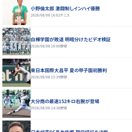
小野倫太郎 激闘制しインハイ優勝
2026/08/08 16:02
テニス
白樺学園が敗退 明暗分けたビデオ検証
2026/08/08 16:00
野球
東日本国際大昌平 夏の甲子園初勝利
2026/08/08 15:39
野球
大分商の最速152キロ右腕が登場
2026/08/08 14:38
野球
日本代表DF長友佑都 現役続行を決断