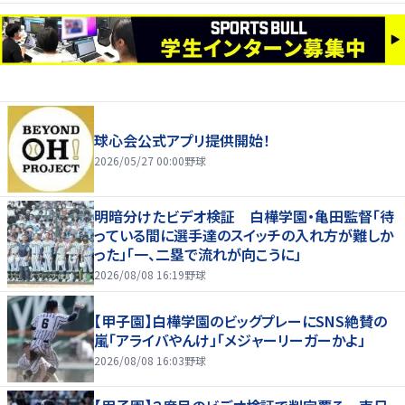
球心会公式アプリ提供開始！
2026/05/27 00:00
野球
明暗分けたビデオ検証 白樺学園・亀田監督「待
っている間に選手達のスイッチの入れ方が難しか
った」「一、二塁で流れが向こうに」
2026/08/08 16:19
野球
【甲子園】白樺学園のビッグプレーにSNS絶賛の
嵐「アライバやんけ」「メジャーリーガーかよ」
2026/08/08 16:03
野球