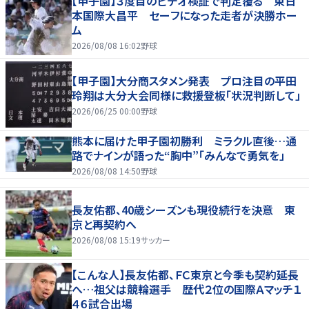
【甲子園】３度目のビデオ検証で判定覆る 東日
本国際大昌平 セーフになった走者が決勝ホー
ム
2026/08/08 16:02
野球
【甲子園】大分商スタメン発表 プロ注目の平田
玲翔は大分大会同様に救援登板「状況判断して」
2026/06/25 00:00
野球
熊本に届けた甲子園初勝利 ミラクル直後…通
路でナインが語った“胸中”「みんなで勇気を」
2026/08/08 14:50
野球
長友佑都、40歳シーズンも現役続行を決意 東
京と再契約へ
2026/08/08 15:19
サッカー
【こんな人】長友佑都、ＦＣ東京と今季も契約延長
へ…祖父は競輪選手 歴代２位の国際Ａマッチ１
４６試合出場