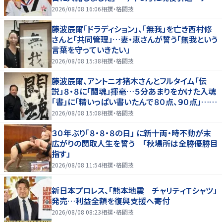
リート仲間からも祝福の声
2026/08/08 16:06
相撲・格闘技
藤波辰爾「ドラディション」、「無我」を亡き西村修
さんと「共同管理」…妻・恵さんが誓う「無我という
言葉を守っていきたい」
2026/08/08 15:38
相撲・格闘技
藤波辰爾、アントニオ猪木さんとフルタイム「伝
説」８・８に「闘魂」揮毫…５分あまりをかけた入魂
「書」に「精いっぱい書いたんで８０点、９０点」…
「人間・藤波辰爾展」開催
2026/08/08 15:08
相撲・格闘技
３０年ぶり「８・８・８の日」 に新十両・時不動が末
広がりの関取人生を誓う 「秋場所は全勝優勝目
指す」
2026/08/08 11:54
相撲・格闘技
新日本プロレス、「熊本地震 チャリティＴシャツ」
発売…利益全額を復興支援へ寄付
2026/08/08 08:23
相撲・格闘技