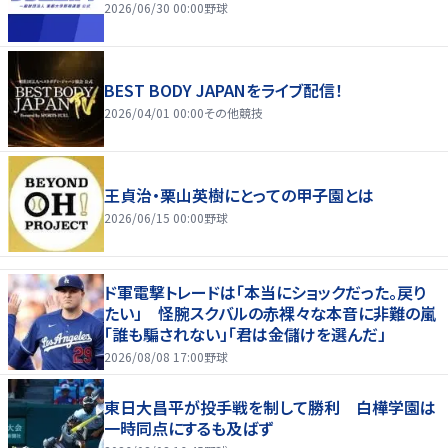
2026/06/30 00:00
野球
BEST BODY JAPANをライブ配信！
2026/04/01 00:00
その他競技
王貞治・栗山英樹にとっての甲子園とは
2026/06/15 00:00
野球
ド軍電撃トレードは「本当にショックだった。戻り
たい」 怪腕スクバルの赤裸々な本音に非難の嵐
「誰も騙されない」「君は金儲けを選んだ」
2026/08/08 17:00
野球
東日大昌平が投手戦を制して勝利 白樺学園は
一時同点にするも及ばず