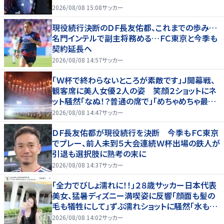
2026/08/08 15:08
サッカー
現役続行決断のＤＦ長友佑都、これまでの歩み…
名門インテルで副主将務める…ＦＣ東京と今季も
契約延長へ
2026/08/08 14:57
サッカー
「Ｗ杯で終わらないところが素敵です」Ｊ開幕戦、
観客席に美人女優２人の姿 笑顔２ショットにネ
ット騒然「なぬ！？普通の席で」「めちゃめちゃ最上
級に可愛すぎ」
2026/08/08 14:47
サッカー
ＤＦ長友佑都が現役続行を決断 今季もＦＣ東京
でプレー、前人未到５大会連続Ｗ杯出場の鉄人が
引退も選択肢に熟考の末に
2026/08/08 14:37
サッカー
「全力でびしょ濡れに！！」２８歳サッカー日本代表
美女、猛暑ディズニー満喫姿に反響「顔面も髪の
毛も犠牲にして」ずぶ濡れショットに騒然「水も滴
る」「女優さんかと」
2026/08/08 14:02
サッカー