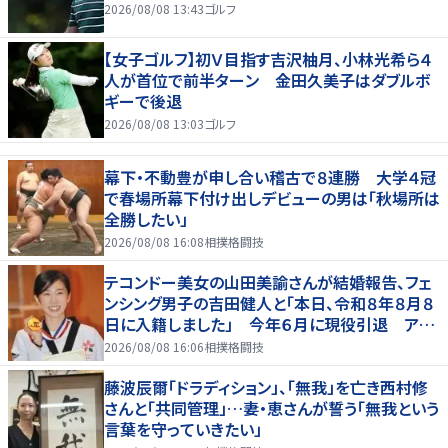
2026/08/08 13:43
ゴルフ
【女子ゴルフ】初Ｖ目指す吉沢柚月、小林光希ら４
人が首位で前半ターン 金田久美子はダブルボ
ギーで後退
2026/08/08 13:03
ゴルフ
幕下・不動豊が申し合い稽古で８連勝 大学４冠
で春場所幕下付け出しデビューの男は「秋場所は
全勝したい」
2026/08/08 16:08
相撲格闘技
テコンドー美女の山田美諭さんが結婚報告、フェ
ンシング男子の吉田健人と「本日、令和８年８月８
日に入籍しました」 今年６月に現役引退 アス
リート仲間からも祝福の声
2026/08/08 16:06
相撲格闘技
藤波辰爾「ドラディション」、「無我」を亡き西村修
さんと「共同管理」…妻・恵さんが誓う「無我という
言葉を守っていきたい」