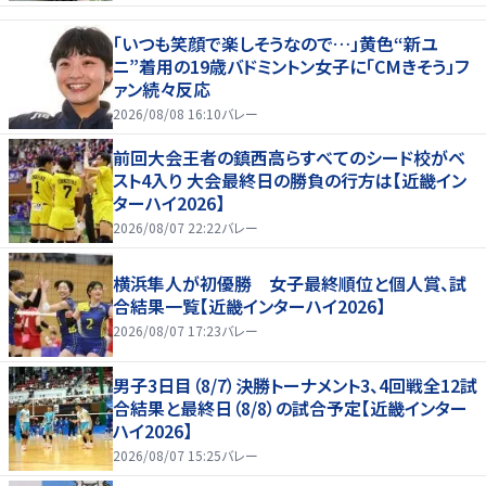
「いつも笑顔で楽しそうなので…」黄色“新ユ
ニ”着用の19歳バドミントン女子に「CMきそう」フ
ァン続々反応
2026/08/08 16:10
バレー
前回大会王者の鎮西高らすべてのシード校がベ
スト4入り 大会最終日の勝負の行方は【近畿イン
ターハイ2026】
2026/08/07 22:22
バレー
横浜隼人が初優勝 女子最終順位と個人賞、試
合結果一覧【近畿インターハイ2026】
2026/08/07 17:23
バレー
男子3日目（8/7）決勝トーナメント3、4回戦全12試
合結果と最終日（8/8）の試合予定【近畿インター
ハイ2026】
2026/08/07 15:25
バレー