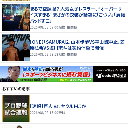
まるで空調服？ 人気女子レスラー、“オーバーサ
イズすぎる”まさかの衣装が話題に「ごつい」「肩幅
パッドすご」
2026/08/08 07:00
相撲・格闘技
【ONE】「SAMURAI2」山本歩夢VS平山諒中止、笠
原弘希VS塩川琉斗は契約体重で開催
2026/08/07 23:18
相撲・格闘技
おすすめの記事
【速報】巨人 vs. ヤクルトほか
2026/08/08 15:00
野球