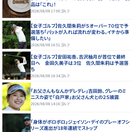
品は『これ』！
2026/08/08 17:00
ゴルフ
【女子ゴルフ】佐久間朱莉が５オーバー７０位で予
選落ち「パットが入れば流れが変わる。イチから準
備したい」
2026/08/08 16:51
ゴルフ
【女子ゴルフ】安田祐香、吉沢柚月が首位で最終
日へ 金田久美子は３位 佐久間朱莉は予選落
ち
2026/08/08 16:34
ゴルフ
「お父さんもなんかデレデレ」吉田鈴、グレーのミ
ニスカ姿で「白戸家」お父さん犬との２Ｓ披露
2026/08/08 14:16
ゴルフ
「身体がボロボロ」ジェイソン・デイのプレーオフシ
リーズ進出が18年連続でストップ