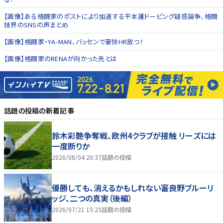
【画像】ある格闘家のポストにより加速する平本蓮ドーピング疑惑論争、格闘
技界のSNSの声まとめ
【画像】格闘家・YA-MAN、バッセンで豪快HR放つ！
【画像】格闘家のRENAが向かった先とは
話題の投稿
の新着記事
鈴木彩艶争奪戦、欧州4クラブが接触 リーズには
一度断りか
2026/08/04 20:37
話題の投稿
優勝しても、消えるかもしれない――富良野ブルーリ
ッジ、二つの真実（後編）
2026/07/21 15:25
話題の投稿