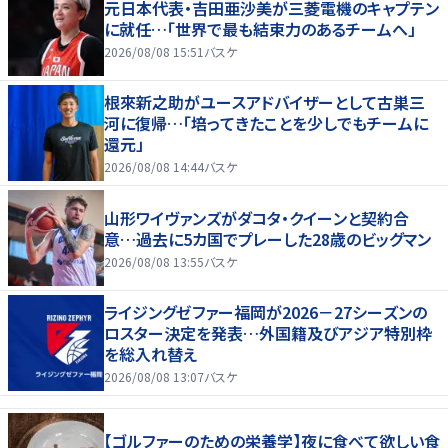
元日本代表・吉田亜沙美が三菱電機のキャプテン
に就任…「世界で最も結束力のあるチームへ」
2026/08/08 15:51
バスケ
根來新之助がユースアドバイザーとして古巣三
河に復帰…「培ってきたことを少しでもチームに
還元」
2026/08/08 14:44
バスケ
山形ワイヴァンズがダコタ・クイーンと契約合
意…過去に5カ国でプレーした28歳のビッグマン
2026/08/08 13:55
バスケ
ライジングゼファー福岡が2026－27シーズンの
ロスター決定を発表…外国籍及びアジア特別枠
を総入れ替え
2026/08/08 13:07
バスケ
【ゴルファーのための栄養学】夜に食べて欲しい食