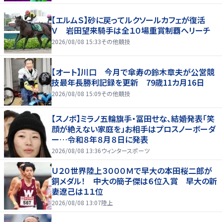
【エルムＳ】砂に戻ってルクソールカフェが復活
Ｖ 岩田望来騎手は全１０場重賞制覇へリーチ
2026/08/08 15:33
その他競技
【オート】川口 今月で傘寿の鈴木章夫が公営競
技最年長勝利記録を更新 79歳11カ月16日
2026/08/08 15:09
その他競技
【スノボ】ミラノ五輪旗手・冨田せな、結婚発表「笑
顔が絶えない家庭を」お相手はプロスノーボーダ
ー…令和８年８月８日に発表
2026/08/08 13:36
ウィンタースポーツ
Ｕ２０世界陸上３０００Ｍで早大の本田桜二郎が
銅メダル！ 中大の簡子傑は６位入賞 早大の新
妻遼己は１１位
2026/08/08 13:07
陸上