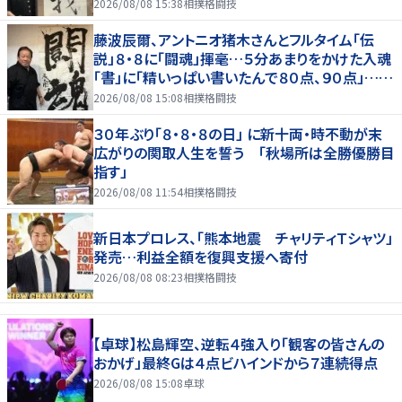
2026/08/08 15:38
相撲格闘技
藤波辰爾、アントニオ猪木さんとフルタイム「伝
説」８・８に「闘魂」揮毫…５分あまりをかけた入魂
「書」に「精いっぱい書いたんで８０点、９０点」…
「人間・藤波辰爾展」開催
2026/08/08 15:08
相撲格闘技
３０年ぶり「８・８・８の日」 に新十両・時不動が末
広がりの関取人生を誓う 「秋場所は全勝優勝目
指す」
2026/08/08 11:54
相撲格闘技
新日本プロレス、「熊本地震 チャリティＴシャツ」
発売…利益全額を復興支援へ寄付
2026/08/08 08:23
相撲格闘技
【卓球】松島輝空、逆転４強入り「観客の皆さんの
おかげ」最終Gは４点ビハインドから７連続得点
2026/08/08 15:08
卓球