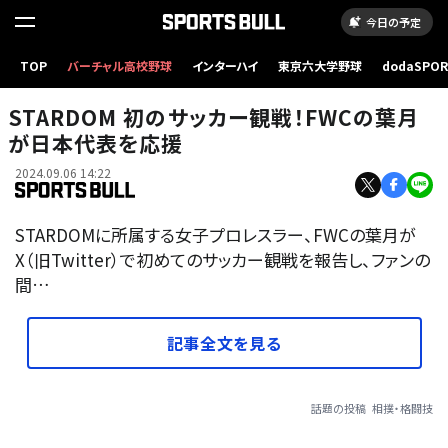
今日の予定
TOP
バーチャル高校野球
インターハイ
東京六大学野球
dodaSPO
（新しいタブ
STARDOM 初のサッカー観戦！FWCの葉月
が日本代表を応援
2024.09.06 14:22
STARDOMに所属する女子プロレスラー、FWCの葉月が
X（旧Twitter）で初めてのサッカー観戦を報告し、ファンの
間…
記事全文を見る
話題の投稿
相撲・格闘技