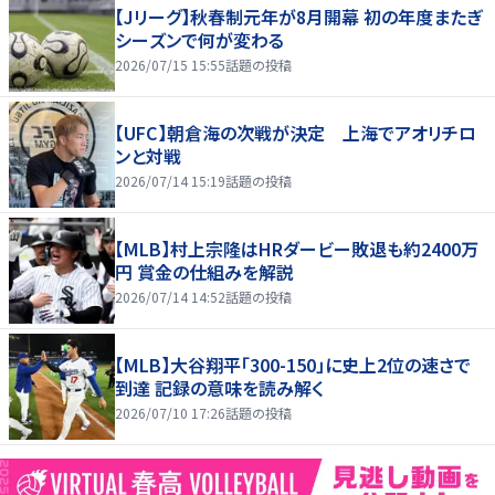
【Jリーグ】秋春制元年が8月開幕 初の年度またぎ
シーズンで何が変わる
2026/07/15 15:55
話題の投稿
【UFC】朝倉海の次戦が決定 上海でアオリチロ
ンと対戦
2026/07/14 15:19
話題の投稿
【MLB】村上宗隆はHRダービー敗退も約2400万
円 賞金の仕組みを解説
2026/07/14 14:52
話題の投稿
【MLB】大谷翔平「300-150」に史上2位の速さで
到達 記録の意味を読み解く
2026/07/10 17:26
話題の投稿