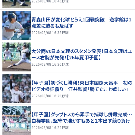
2026/08/08 16:45
野球
青森山田が変化球とらえ1回戦突破 遊学館は1
点差に迫るも及ばず
2026/08/08 16:38
野球
大分商vs日本文理のスタメン発表！日本文理はエ
ース右腕が先発！【26年夏甲子園】
2026/08/08 16:30
野球
【甲子園】初づくし勝利！東日本国際大昌平 初の
ビデオ検証覆り 江井監督「勝てたこと嬉しい」
2026/08/08 16:29
野球
【甲子園】グラブトスから素手で捕球し併殺完成…
白樺学園、堅守で沸かすもあと１本出ず競り負け
2026/08/08 16:22
野球