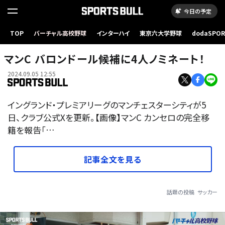
今日の予定
TOP
バーチャル高校野球
インターハイ
東京六大学野球
dodaSPO
（新しいタブ
マンC バロンドール候補に4人ノミネート！
2024.09.05 12:55
イングランド・プレミアリーグのマンチェスターシティが5
日、クラブ公式Xを更新。【画像】マンC カンセロの完全移
籍を報告「…
記事全文を見る
話題の投稿
サッカー