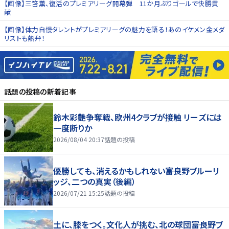
【画像】三笘薫、復活のプレミアリーグ開幕弾 11か月ぶりゴールで快勝貢
献
【画像】体力自慢タレントがプレミアリーグの魅力を語る！あのイケメン金メダ
リストも熱弁！
話題の投稿
の新着記事
鈴木彩艶争奪戦、欧州4クラブが接触 リーズには
一度断りか
2026/08/04 20:37
話題の投稿
優勝しても、消えるかもしれない――富良野ブルーリ
ッジ、二つの真実（後編）
2026/07/21 15:25
話題の投稿
土に、膝をつく。文化人が挑む、北の球団――富良野ブ