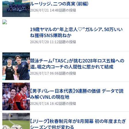
ルーリッジ、二つの真実（前編）
2026/07/21 14:48
話題の投稿
19歳ヤマルの“年上恋人♡”ガルシア、50万いい
ね獲得SNS爆跳ねか
2026/07/20 11:12
話題の投稿
競泳チーム「TASC」が挑む2028年ロス五輪への
道。堀之内コーチの人間性に惹かれて結成
2026/07/17 06:06
話題の投稿
【男子バレー日本代表】9連勝の価値 データで読
み解くVNLの現在地
2026/07/16 16:42
話題の投稿
【Jリーグ】秋春制元年が8月開幕 初の年度またぎ
シーズンで何が変わる