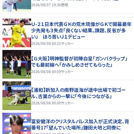
2026/08/07 19:30
野球
Ｕ-２１日本代表ＧＫの荒木琉偉がＧＫで開幕最年
少先発も３失点「良くない結果。課題、反省が多
い」 ほろ苦いＪ１デビュー
2026/08/08 00:21
サッカー
【Ｇ大阪】明神監督が初陣白星「ガンバクラップ」
でも最前線へ「かみしめさせてもらった」
2026/08/08 00:09
サッカー
【浦和】新加入の南野遥海が途中出場で初ゴー
ル、古巣からの一撃に「今後につながる」
2026/08/08 00:00
サッカー
冨安健洋のクリスタルパレス加入が正式決定、背
番号17「望んでいた場所」鎌田大地と同僚に