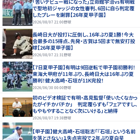
｢苦いデビュー戦になった｣立命館宇治vs有明戦
で聖地初ジャッジの女性審判、6回に自ら判定覆
したプレーを謝罪【26年夏甲子園】
2026/08/07 21:00
野球
長崎日大が投打に圧倒し、16年ぶり夏1勝！今大
会最多の15得点、先発・古賀は5回まで無安打投
球【26年夏甲子園】
2026/08/07 21:31
野球
【7日夏甲子園】有明は9回逆転で甲子園初勝利！
東海大甲府が11年ぶり、長崎日大は16年ぶり夏
勝利！健大高崎・石垣が11K完投！
2026/06/30 00:00
野球
初のビデオ検証で有明・高見監督「使いたくなかっ
たがイチかバチか」 判定覆らずも「フェアですし、
もやもやすることなく次にいける」と納得
2026/08/07 19:38
野球
【甲子園】健大高崎・石垣聡志「『石垣』という名前
を落とさない」１失点完投で２年ぶり夏白星