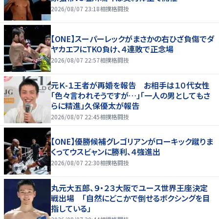
2026/08/07 23:18
相撲格闘技
【ONE】スーパーレックがまさかの右ひざ負傷でダ
ヤカエフにTKO負け、４連敗で正念場
2026/08/07 22:57
相撲格闘技
元Ｋ-１王者が再婚を報告 お相手は１０代女性
「色々言われそうですが…」「一人の男としてもさ
らに精進」久保優太が報告
2026/08/07 22:45
相撲格闘技
【ONE】優勝候補グレゴリアンがローキック蹴りま
くってウスビャンに勝利、４強進出
2026/08/07 22:30
相撲格闘技
丸元大五郎、９・２３大阪でユース世界王座決定
戦出場 「自然にどこかで倒せるボクシングを目
指している」