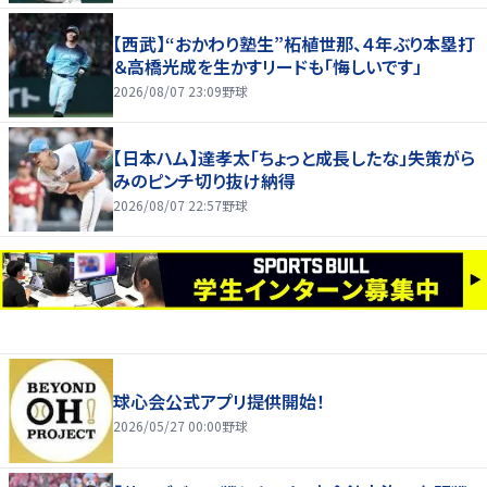
【西武】“おかわり塾生”柘植世那、４年ぶり本塁打
＆高橋光成を生かすリードも「悔しいです」
2026/08/07 23:09
野球
【日本ハム】達孝太「ちょっと成長したな」失策がら
みのピンチ切り抜け納得
2026/08/07 22:57
野球
球心会公式アプリ提供開始！
2026/05/27 00:00
野球