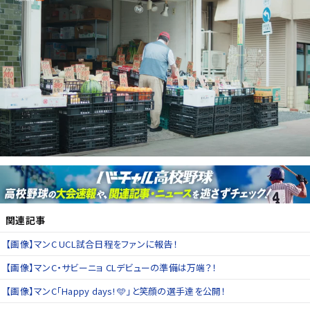
関連記事
【画像】マンC UCL試合日程をファンに報告！
【画像】マンC・サビーニョ CLデビューの準備は万端？！
【画像】マンC「Happy days! 🩵」と笑顔の選手達を公開！