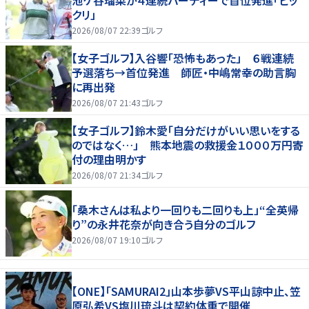
クリ」
2026/08/07 22:39
ゴルフ
【女子ゴルフ】入谷響「恐怖もあった」 ６戦連続
予選落ち→首位発進 師匠・中嶋常幸の助言胸
に再出発
2026/08/07 21:43
ゴルフ
【女子ゴルフ】鈴木愛「自分だけがいい思いをする
のではなく…」 熊本地震の救援金１０００万円寄
付の理由明かす
2026/08/07 21:34
ゴルフ
「桑木さんは私より一回りも二回りも上」“全英帰
り”の永井花奈が向き合う自分のゴルフ
2026/08/07 19:10
ゴルフ
【ONE】「SAMURAI2」山本歩夢VS平山諒中止、笠
原弘希VS塩川琉斗は契約体重で開催