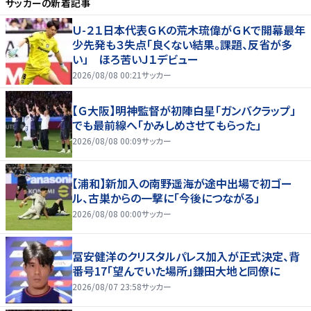
サッカー
の新着記事
Ｕ-２１日本代表ＧＫの荒木琉偉がＧＫで開幕最年
少先発も３失点「良くない結果。課題、反省が多
い」 ほろ苦いＪ１デビュー
2026/08/08 00:21
サッカー
【Ｇ大阪】明神監督が初陣白星「ガンバクラップ」
でも最前線へ「かみしめさせてもらった」
2026/08/08 00:09
サッカー
【浦和】新加入の南野遥海が途中出場で初ゴー
ル、古巣からの一撃に「今後につながる」
2026/08/08 00:00
サッカー
冨安健洋のクリスタルパレス加入が正式決定、背
番号17「望んでいた場所」鎌田大地と同僚に
2026/08/07 23:58
サッカー