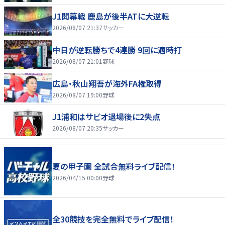
J1開幕戦 鹿島が後半ATに大逆転
2026/08/07 21:37
サッカー
中日が逆転勝ちで4連勝 9回に適時打
2026/08/07 21:01
野球
広島・秋山翔吾が海外FA権取得
2026/08/07 19:00
野球
J1浦和はサビオ退場後に2失点
2026/08/07 20:35
サッカー
夏の甲子園 全試合無料ライブ配信！
2026/04/15 00:00
野球
全30競技を完全無料でライブ配信！