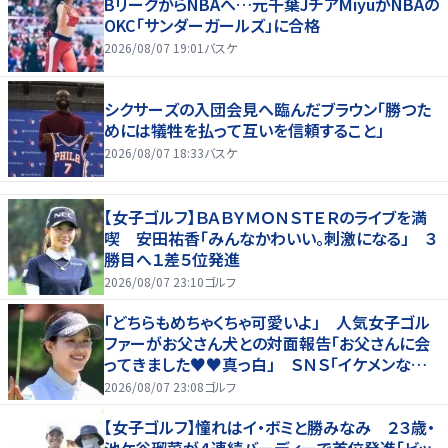
BリーグからNBAへ…元千葉JチアMiyuがNBAの
OKC「サンダーガールズ」に合格
2026/08/07 19:01
バスケ
シクサーズの入団会見へ臨んだブラウン「勝つた
めには犠牲を払って互いを信頼すること」
2026/08/07 18:33
バスケ
【女子ゴルフ】ＢＡＢＹＭＯＮＳＴＥＲのライブを満
喫 安田祐香「みんなかわいい。刺激になる」 ３
勝目へ１差５位発進
2026/08/07 23:10
ゴルフ
「どちらもめちゃくちゃ可愛いよ」 人気女子ゴル
ファーがお父さん犬との対面報告「お父さんに会
ってきました♥♥真っ白」 ＳＮＳ「イケメンなお
父さん」「白戸家入りするんですか？」
2026/08/07 23:08
ゴルフ
【女子ゴルフ】憧れはイ・ボミと勝みなみ ２３歳・
池ケ谷瑠菜が４連続バーディーで首位発進「ビッ