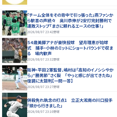
「チーム全体をその背中で引っ張った」燕ファンか
ら歓喜の声続々 奥川恭伸が2安打完封勝利で
連敗ストップ「まさに頼れるエースの仕事！」
2026/08/07 23:42
野球
５４歳美脚アナが豪快投球 望月理恵が始球
式 捕手・小林のミットにショートバウンドで収ま
る 場内歓声
2026/08/07 23:32
野球
阪神・平田２軍監督、嶋村は「高知のイノシシやか
ら」“勝男節”さく裂 「やっと感じが出てきたね」
復調に太鼓判【一問一答】
2026/08/07 23:27
野球
併殺免れ執念の打点1 立正大淞南の川口投手
「頭から行きました」
2026/08/07 23:10
野球