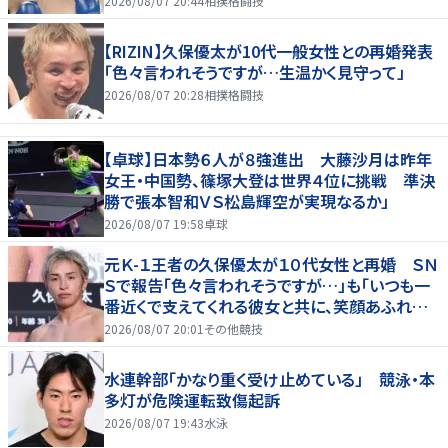
2026/08/07 20:44
相撲格闘技
【RIZIN】久保優太が10代一般女性との再婚発表
「色々言われそうですが…生温かく見守って」
2026/08/07 20:28
相撲格闘技
【卓球】日本勢６人が８強進出 大藤沙月は昨年
女王・中国勢、篠塚大登は世界４位に挑戦 準決
勝で張本智和ＶＳ松島輝空が実現なるか」
2026/08/07 19:58
卓球
元Ｋ-１王者の久保優太が１０代女性と再婚 ＳＮ
Ｓで報告「色々言われそうですが…」も「いつも一
番近くで支えてくれる彼女と共に、笑顔あふれる
家庭を築いていきたい」
2026/08/07 20:01
その他競技
水連幹部「かなり重く受け止めている」 競泳・本
多灯が危険運転致傷起訴
2026/08/07 19:43
水泳