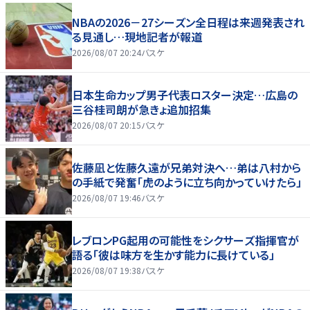
NBAの2026－27シーズン全日程は来週発表され
る見通し…現地記者が報道
2026/08/07 20:24
バスケ
日本生命カップ男子代表ロスター決定…広島の
三谷桂司朗が急きょ追加招集
2026/08/07 20:15
バスケ
佐藤凪と佐藤久遠が兄弟対決へ…弟は八村から
の手紙で発奮「虎のように立ち向かっていけたら」
2026/08/07 19:46
バスケ
レブロンPG起用の可能性をシクサーズ指揮官が
語る「彼は味方を生かす能力に長けている」
2026/08/07 19:38
バスケ