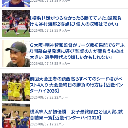
2026/08/07 23:58
サッカー
【横浜】「足がつらなかったら勝てていた」逆転負
けも谷村海那２得点に「個人の収穫はでかい」
2026/08/07 23:55
サッカー
Ｇ大阪・明神智和監督がリーグ戦初采配で６年ぶ
り開幕白星発進に導く「監督の方が背負うものは
大きい。選手時代より嬉しいかもしれない」
2026/08/07 23:55
サッカー
前回大会王者の鎮西高らすべてのシード校がベ
スト4入り 大会最終日の勝負の行方は【近畿イン
ターハイ2026】
2026/08/07 22:22
バレー
横浜隼人が初優勝 女子最終順位と個人賞、試
合結果一覧【近畿インターハイ2026】
2026/08/07 17:23
バレー