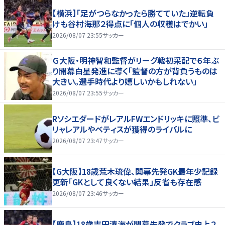
【横浜】「足がつらなかったら勝てていた」逆転負
けも谷村海那２得点に「個人の収穫はでかい」
2026/08/07 23:55
サッカー
Ｇ大阪・明神智和監督がリーグ戦初采配で６年ぶ
り開幕白星発進に導く「監督の方が背負うものは
大きい。選手時代より嬉しいかもしれない」
2026/08/07 23:55
サッカー
RソシエダードがレアルFWエンドリッキに照準、ビ
リャレアルやベティスが獲得のライバルに
2026/08/07 23:47
サッカー
【G大阪】18歳荒木琉偉、開幕先発GK最年少記録
更新「GKとして良くない結果」反省も存在感
2026/08/07 23:46
サッカー
【鹿島】18歳吉田湊海が開幕先発でクラブ史上２