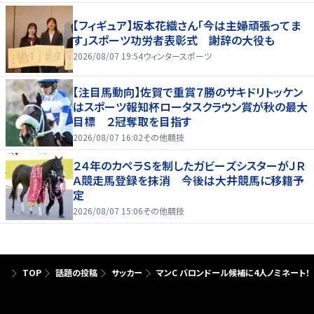
【フィギュア】坂本花織さん「今は主婦頑張ってま
す」スポーツ功労者表彰式 謝辞の大役も
2026/08/07 19:54
ウィンタースポーツ
【注目馬動向】佐賀で重賞７勝のサキドリトッケン
はスポーツ報知杯ロータスクラウン賞が秋の最大
目標 ２冠奪取を目指す
2026/08/07 16:02
その他競技
２４年のカペラＳを制したガビーズシスターがＪＲ
Ａ競走馬登録を抹消 今後は大井競馬に移籍予
定
2026/08/07 15:06
その他競技
TOP
話題の投稿
サッカー
マンC バロンドール候補に4人ノミネート！