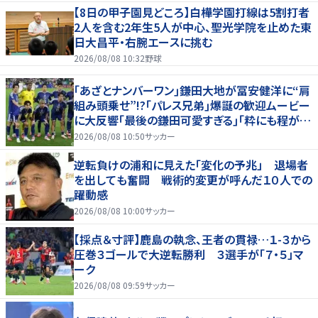
【8日の甲子園見どころ】白樺学園打線は5割打者
2人を含む2年生5人が中心、聖光学院を止めた東
日大昌平・右腕エースに挑む
2026/08/08 10:32
野球
｢あざとナンバーワン｣鎌田大地が冨安健洋に“肩
組み頭乗せ”!?｢パレス兄弟｣爆誕の歓迎ムービー
に大反響｢最後の鎌田可愛すぎる｣｢粋にも程があ
る！」
2026/08/08 10:50
サッカー
逆転負けの浦和に見えた「変化の予兆」 退場者
を出しても奮闘 戦術的変更が呼んだ１０人での
躍動感
2026/08/08 10:00
サッカー
【採点＆寸評】鹿島の執念、王者の貫禄…１-３から
圧巻３ゴールで大逆転勝利 ３選手が「７・５」マ
ーク
2026/08/08 09:59
サッカー