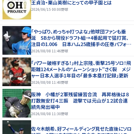
王貞治・栗山英樹にとっての甲子園とは
2026/06/15 00:00
野球
「やっぱり、めっちゃ打つよな」他球団ファンも垂
涎 SBから現役ドラフト組→4番起用で猛打賞、
注目の1.006 日本ハム25歳捕手の圧巻パフォが
話題「しかし、どこで使うかだな」
2026/08/08 11:46
野球
「パワー破格すぎる！」村上宗隆、衝撃25号ソロ！飛
距離124メートルの“ムーンショット”さく裂 メジ
ャー日本人選手1年目の「最多本塁打記録」更新
2026/08/08 11:40
野球
阪神 小幡が２軍残留練習合流 再昇格後は８
打数無安打４三振 遊撃では元山が１２試合連
続先発出場中
2026/08/08 11:30
野球
佐々木朗希、好フィールディング見せた直後にソロ