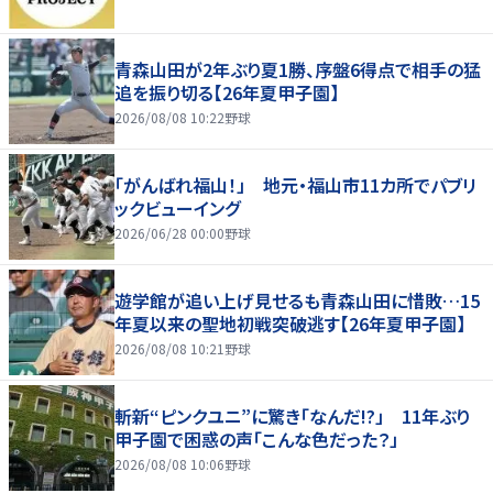
青森山田が2年ぶり夏1勝、序盤6得点で相手の猛
追を振り切る【26年夏甲子園】
2026/08/08 10:22
野球
「がんばれ福山！」 地元・福山市11カ所でパブリ
ックビューイング
2026/06/28 00:00
野球
遊学館が追い上げ見せるも青森山田に惜敗…15
年夏以来の聖地初戦突破逃す【26年夏甲子園】
2026/08/08 10:21
野球
斬新“ピンクユニ”に驚き「なんだ!?」 11年ぶり
甲子園で困惑の声「こんな色だった？」
2026/08/08 10:06
野球