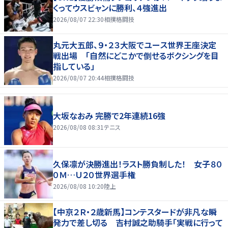
くってウスビャンに勝利、４強進出
2026/08/07 22:30
相撲格闘技
丸元大五郎、９・２３大阪でユース世界王座決定
戦出場 「自然にどこかで倒せるボクシングを目
指している」
2026/08/07 20:44
相撲格闘技
大坂なおみ 完勝で2年連続16強
2026/08/08 08:31
テニス
久保凛が決勝進出！ラスト勝負制した！ 女子８０
０Ｍ…Ｕ２０世界選手権
2026/08/08 10:20
陸上
【中京２Ｒ・２歳新馬】コンテスタードが非凡な瞬
発力で差し切る 吉村誠之助騎手「実戦に行って