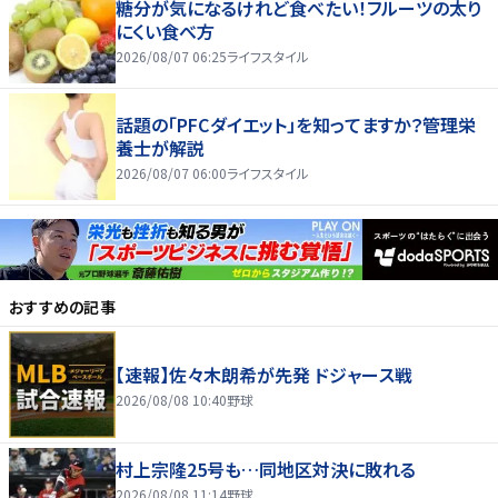
糖分が気になるけれど食べたい！フルーツの太り
にくい食べ方
2026/08/07 06:25
ライフスタイル
話題の「PFCダイエット」を知ってますか？管理栄
養士が解説
2026/08/07 06:00
ライフスタイル
おすすめの記事
【速報】佐々木朗希が先発 ドジャース戦
2026/08/08 10:40
野球
村上宗隆25号も…同地区対決に敗れる
2026/08/08 11:14
野球