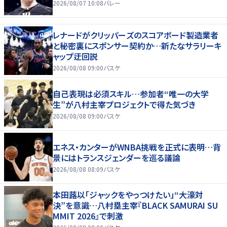
2026/08/07 10:08
バレー
レナードがクリッパーズのスコアボード製造業者
と秘密裏にスポンサー契約か‬…新たなサラリーキ
ャップ迂回説
2026/08/08 09:00
バスケ
自己表現は必須スキル…参加者“唯一の大学
生”が八村主宰プロジェクトで得た気づき
2026/08/08 09:00
バスケ
エネス・カンターがWNBA挑戦を正式に表明…背
景にはトランスジェンダーを巡る議論
2026/08/08 08:09
バスケ
本田蕗以「ジャックをやっつけたい」“大濠対
決”を意識…八村塁主宰『BLACK SAMURAI SU
MMIT 2026』で刺激