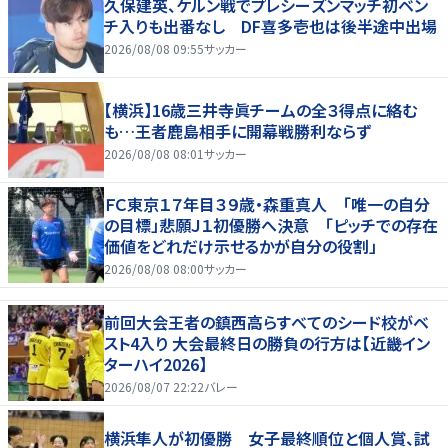
久保建英、ケルン戦でプレシーズンマッチ初ベン
チ入りも出番なし DF喜多壱也は後半途中出場
2026/08/08 09:55
サッカー
【横浜】16歳三井寺眞チームの全３得点に絡む
も…王者鹿島相手に開幕戦勝利ならず
2026/08/08 08:01
サッカー
ＦＣ東京１７年目３９歳・森重真人 「唯一の自分
の目標」悲願Ｊ１初優勝へ決意 「ピッチでの存在
価値をどれだけ示せるかが自分の役割」
2026/08/08 08:00
サッカー
前回大会王者の鎮西高らすべてのシード校がベ
スト4入り 大会最終日の勝負の行方は【近畿イン
ターハイ2026】
2026/08/07 22:22
バレー
横浜隼人が初優勝 女子最終順位と個人賞、試