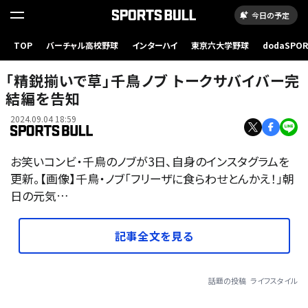
今日の予定
TOP
バーチャル高校野球
インターハイ
東京六大学野球
dodaSPO
（新しいタブ
「精鋭揃いで草」千鳥ノブ トークサバイバー完
結編を告知
2024.09.04 18:59
お笑いコンビ・千鳥のノブが3日、自身のインスタグラムを
更新。【画像】千鳥・ノブ「フリーザに食らわせとんかえ！」朝
日の元気…
記事全文を見る
話題の投稿
ライフスタイル