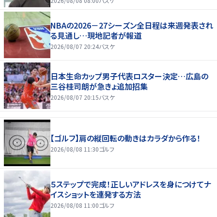
2026/08/08 08:00
バスケ
NBAの2026－27シーズン全日程は来週発表され
る見通し…現地記者が報道
2026/08/07 20:24
バスケ
日本生命カップ男子代表ロスター決定…広島の
三谷桂司朗が急きょ追加招集
2026/08/07 20:15
バスケ
【ゴルフ】肩の縦回転の動きはカラダから作る！
2026/08/08 11:30
ゴルフ
５ステップで完成！正しいアドレスを身につけてナ
イスショットを連発する方法
2026/08/08 11:00
ゴルフ