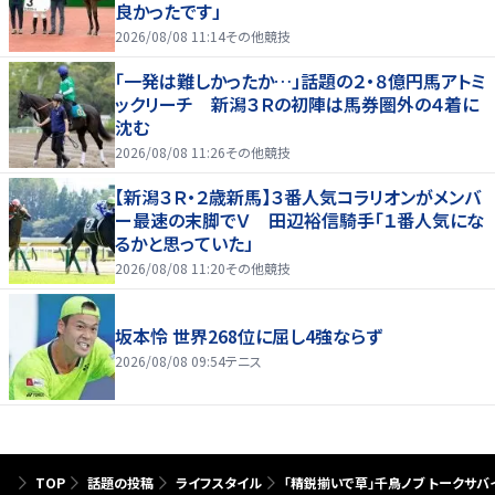
良かったです」
2026/08/08 11:14
その他競技
「一発は難しかったか…」話題の２・８億円馬アトミ
ックリーチ 新潟３Ｒの初陣は馬券圏外の４着に
沈む
2026/08/08 11:26
その他競技
【新潟３Ｒ・２歳新馬】３番人気コラリオンがメンバ
ー最速の末脚でＶ 田辺裕信騎手「１番人気にな
るかと思っていた」
2026/08/08 11:20
その他競技
坂本怜 世界268位に屈し4強ならず
2026/08/08 09:54
テニス
TOP
話題の投稿
ライフスタイル
「精鋭揃いで草」千鳥ノブ トークサ