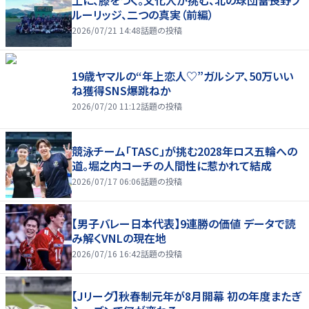
土に、膝をつく。文化人が挑む、北の球団――富良野ブ
ルーリッジ、二つの真実（前編）
2026/07/21 14:48
話題の投稿
19歳ヤマルの“年上恋人♡”ガルシア、50万いい
ね獲得SNS爆跳ねか
2026/07/20 11:12
話題の投稿
競泳チーム「TASC」が挑む2028年ロス五輪への
道。堀之内コーチの人間性に惹かれて結成
2026/07/17 06:06
話題の投稿
【男子バレー日本代表】9連勝の価値 データで読
み解くVNLの現在地
2026/07/16 16:42
話題の投稿
【Jリーグ】秋春制元年が8月開幕 初の年度またぎ