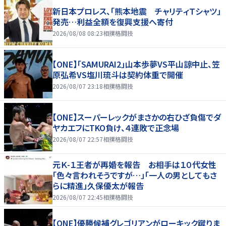
新日本プロレス、「熊本地震 チャリティＴシャツ」
発売…利益全額を復興支援へ寄付
2026/08/08 08:23
相撲格闘技
【ONE】「SAMURAI2」山本歩夢VS平山諒中止、笠
原弘希VS塩川琉斗は契約体重で開催
2026/08/07 23:18
相撲格闘技
【ONE】スーパーレックがまさかの右ひざ負傷でダ
ヤカエフにTKO負け、４連敗で正念場
2026/08/07 22:57
相撲格闘技
元Ｋ-１王者が再婚を報告 お相手は１０代女性
「色々言われそうですが…」「一人の男としてもさ
らに精進」久保優太が報告
2026/08/07 22:45
相撲格闘技
【ONE】優勝候補グレゴリアンがローキック蹴りま