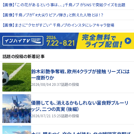
【画像】「この花があるという事は、、」千鳥ノブ がSNSで突如クイズを出題
【画像】千鳥ノブが「#大尖りピアノ弾き」と例えた人物とは！？
【画像】まさに"クセがすごい" 千鳥ノブのインスタにレアキャラ登場
話題の投稿
の新着記事
鈴木彩艶争奪戦、欧州4クラブが接触 リーズには
一度断りか
2026/08/04 20:37
話題の投稿
優勝しても、消えるかもしれない――富良野ブルーリ
ッジ、二つの真実（後編）
2026/07/21 15:25
話題の投稿