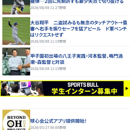
被弾…２回に先制許すも最少失点で切り抜ける
2026/08/08 11:27
野球
大谷翔平 二盗試みるも無念のタッチアウト→塁
審へ右手を振りセーフを猛アピール ド軍ベンチ
はリクエストせず
2026/08/08 11:19
野球
甲子園初出場の八王子実践・河本監督、鳴門渦
潮・森監督と対談
2026/08/08 11:15
野球
球心会公式アプリ提供開始！
2026/05/27 00:00
野球