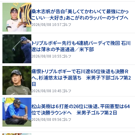
桑木志帆が告白「美しくてかわいくて最強にかっ
こいい…大好き」あこがれのラッパーのライブへ
2026/08/08 10:57
ゴルフ
トリプルボギー先行も4連続バーディで挽回 石川
遼は薄氷の予選通過／米下部
2026/08/08 10:55
ゴルフ
痛恨トリプルボギーで石川遼65位後退も決勝Ｒ
へ、杉浦悠太は予選落ち 米男子下部ゴルフ第2
日
2026/08/08 10:45
ゴルフ
松山英樹は６打差の26位に後退、平田憲聖は64
位で決勝ラウンドへ 米男子ゴルフ第２日
2026/08/08 09:56
ゴルフ