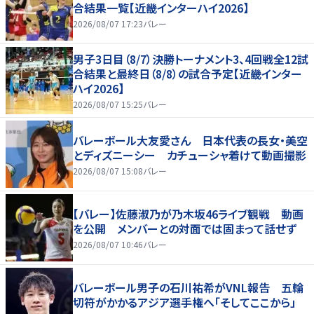
合結果一覧【近畿インターハイ2026】
2026/08/07 17:23
バレー
男子3日目（8/7）決勝トーナメント3、4回戦全12試
合結果と最終日（8/8）の試合予定【近畿インター
ハイ2026】
2026/08/07 15:25
バレー
バレーボール大友愛さん 日本代表の長女・美空
とディズニーシー カチューシャ着けて動画撮影
2026/08/07 15:08
バレー
【バレー】佐藤淑乃が乃木坂46ライブ観戦 動画
を公開 メンバーとの対面では固まって話せず
2026/08/07 10:46
バレー
バレーボール男子の石川祐希がVNL報告 五輪
切符がかかるアジア選手権へ「そしてここから」