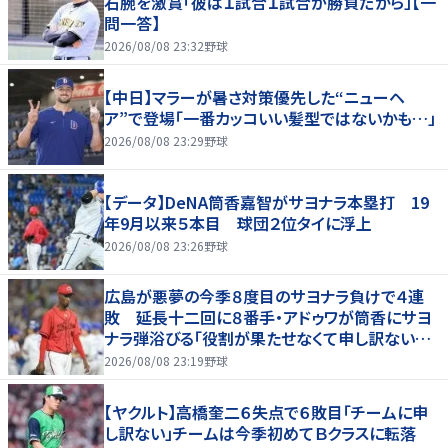
右腕を激賞「彼は１試合１試合が勝負だから」【一
問一答】
2026/08/08 23:32
野球
【中日】マラーが暑さ対策優先した“ニューヘ
ア”で登場「一番カッコいい髪型ではないかも…」
2026/08/08 23:29
野球
【データ】DeNA筒香嘉智がサヨナラ本塁打 19
年9月以来５本目 球団２位タイに浮上
2026/08/08 23:26
野球
広島が悪夢の今季８度目のサヨナラ負けで４連
敗 延長十二回に８番手・アドゥワが筒香にサヨ
ナラ弾浴びる「役割が果たせなくて申し訳ないで
す」
2026/08/08 23:19
野球
【ヤクルト】高橋奎二６失点で６敗目「チームに申
し訳ない」チームは今季初めてＢクラスに転落