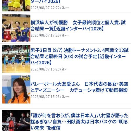
ターハイ2026】
2026/08/07 22:22
バレー
横浜隼人が初優勝 女子最終順位と個人賞、試
合結果一覧【近畿インターハイ2026】
2026/08/07 17:23
バレー
男子3日目（8/7）決勝トーナメント3、4回戦全12試
合結果と最終日（8/8）の試合予定【近畿インター
ハイ2026】
2026/08/07 15:25
バレー
バレーボール大友愛さん 日本代表の長女・美空
とディズニーシー カチューシャ着けて動画撮影
2026/08/07 15:08
バレー
「誰が何を言おうが、僕は日本人」八村塁が語った
揺るぎない自負…田臥勇太は日本バスケの“明る
い未来”を確信