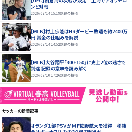
【UFC】朝倉海の次戦が決定 上海でアオリチロ
ンと対戦
2026/07/14 15:19
話題の投稿
【MLB】村上宗隆はHRダービー敗退も約2400万
円 賞金の仕組みを解説
2026/07/14 14:52
話題の投稿
【MLB】大谷翔平「300-150」に史上2位の速さで
到達 記録の意味を読み解く
2026/07/10 17:26
話題の投稿
サッカー
の新着記事
オランダ１部ＰＳＶがＭＦ佐野航大を獲得 移籍
金はボーナス込みの３０億円超えか