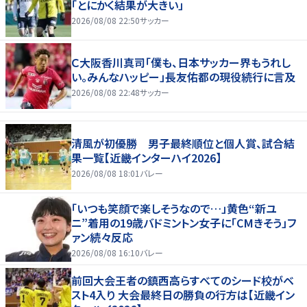
「とにかく結果が大きい」
2026/08/08 22:50
サッカー
Ｃ大阪香川真司「僕も、日本サッカー界もうれし
い。みんなハッピー」長友佑都の現役続行に言及
2026/08/08 22:48
サッカー
清風が初優勝 男子最終順位と個人賞、試合結
果一覧【近畿インターハイ2026】
2026/08/08 18:01
バレー
「いつも笑顔で楽しそうなので…」黄色“新ユ
ニ”着用の19歳バドミントン女子に「CMきそう」フ
ァン続々反応
2026/08/08 16:10
バレー
前回大会王者の鎮西高らすべてのシード校がベ
スト4入り 大会最終日の勝負の行方は【近畿イン