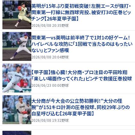
英明が15年ぶり夏初戦突破！左腕エースが強打・
関東第一打線に無四球完投、被安打3の圧巻ピッ
チング【26年夏甲子園】
2026/08/08 20:35
野球
関東第一vs英明は前半終了で1対1の好ゲーム！
ハイレベルな攻防に「1回戦で当たるのはもったい
ない」とファン感嘆
2026/08/08 20:04
野球
【甲子園】強心臓！大分商・プロ注目の平田玲翔
「楽しい場面作ってくれた」ピンチで救援圧巻投球
2026/06/23 00:00
野球
大分商が今大会の公立勢初勝利！"大分の怪
腕"が151キロ計測の圧巻投球、同校29年ぶりの
白星呼び込む【26年夏甲子園】
2026/08/08 19:32
野球