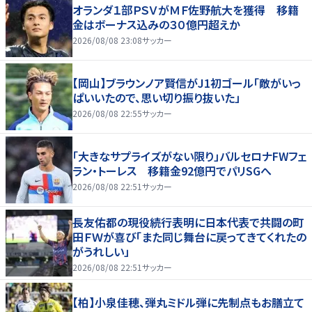
オランダ１部ＰＳＶがＭＦ佐野航大を獲得 移籍
金はボーナス込みの３０億円超えか
2026/08/08 23:08
サッカー
【岡山】ブラウンノア賢信がJ1初ゴール「敵がいっ
ぱいいたので、思い切り振り抜いた」
2026/08/08 22:55
サッカー
「大きなサプライズがない限り」バルセロナFWフェ
ラン・トーレス 移籍金92億円でパリSGへ
2026/08/08 22:51
サッカー
長友佑都の現役続行表明に日本代表で共闘の町
田ＦＷが喜び「また同じ舞台に戻ってきてくれたの
がうれしい」
2026/08/08 22:51
サッカー
【柏】小泉佳穂、弾丸ミドル弾に先制点もお膳立て