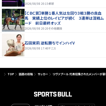
2026/08/08 20:15
卓球
【ＣＢＣ賞】単勝１番人気は左回り３戦３勝の良血
馬 実績上位のレイピアが続く ３連単は混戦ム
ード 前日最終オッズ
2026/08/08 20:20
その他競技
石田実莉 逆転勝ちでインハイV
2026/08/08 17:40
テニス
TOP
話題の投稿
サッカー
リヴァプール 代表招集されたメンバーが豪