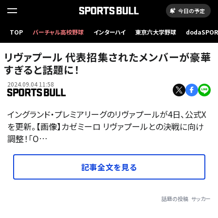
今日の予定
TOP
バーチャル高校野球
インターハイ
東京六大学野球
dodaSPO
（新しいタブ
リヴァプール 代表招集されたメンバーが豪華
すぎると話題に！
2024.09.04 11:58
イングランド・プレミアリーグのリヴァプールが4日、公式X
を更新。【画像】カゼミーロ リヴァプールとの決戦に向け
調整！「O…
記事全文を見る
話題の投稿
サッカー