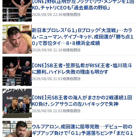
【ONE】野杁正明が左フックでリウ・メンヤンを１回
KO、チャトリCEOも「過去最高の野杁」
2026/08/08 22:36
相撲格闘技
新日本プロレス「Ｇ１」Ｂブロック「大混戦」…カラ
ム・ニューマン、ゲイブ・キッド、成田蓮が「勝ち点１
０」で首位タイ…８・８横浜全成績
2026/08/08 21:20
相撲格闘技
【ONE】SB王者・笠原弘希がRISE王者・塩川琉斗
に勝利、ハイドレ失敗の理由も明かす
2026/08/08 21:03
相撲格闘技
【ONE】元SB王者の海人がまさかの２戦連続１回
KO負け、シアサラニの左ハイキックで失神
2026/08/08 21:02
相撲格闘技
ウルフアロン、成田蓮に屈辱完敗…デビュー初の
ギブアップ負けで「Ｇ１」予選落ちピンチ「まだＧ１