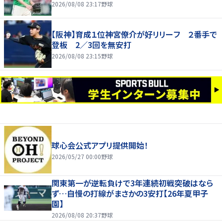
2026/08/08 23:17
野球
【阪神】育成１位神宮僚介が好リリーフ ２番手で
登板 2／3回を無安打
2026/08/08 23:15
野球
球心会公式アプリ提供開始！
2026/05/27 00:00
野球
関東第一が逆転負けで3年連続初戦突破はなら
ず…自慢の打線がまさかの3安打【26年夏甲子
園】
2026/08/08 20:37
野球