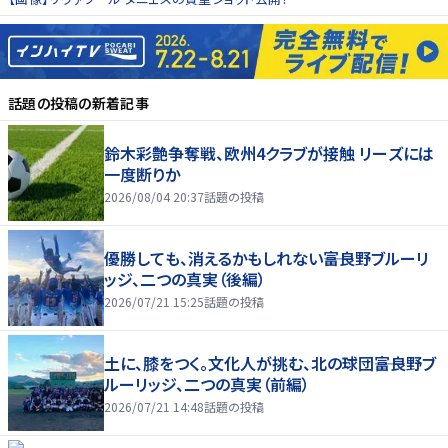
話題の投稿
の新着記事
鈴木彩艶争奪戦、欧州4クラブが接触 リーズには
一度断りか
2026/08/04 20:37
話題の投稿
優勝しても、消えるかもしれない――富良野ブルーリ
ッジ、二つの真実（後編）
2026/07/21 15:25
話題の投稿
土に、膝をつく。文化人が挑む、北の球団――富良野ブ
ルーリッジ、二つの真実（前編）
2026/07/21 14:48
話題の投稿