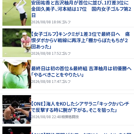
安田祐香と吉沢柚月が首位に並び、1打差3位に
金田久美子、河本結は17位 国内女子ゴルフ第2
日
2026/08/08 18:06
ゴルフ
【女子ゴルフ】キンクミが１差３位で最終日へ 痛
恨ダボからＶ戦線に再浮上「棚からぼたもちが２
回あった」
2026/08/08 17:52
ゴルフ
最終日は初の首位＆最終組 吉澤柚月は初優勝へ
「やるべきことをやりたい」
2026/08/08 17:47
ゴルフ
【ONE】海人をKOしたシアサラニ「キックかパンチ
で反撃する時に腕が下がる。そこを狙った」
2026/08/08 22:48
相撲格闘技