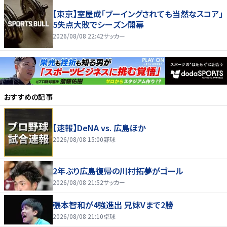
【東京】室屋成「ブーイングされても当然なスコア」
5失点大敗でシーズン開幕
2026/08/08 22:42
サッカー
おすすめの記事
【速報】DeNA vs. 広島ほか
2026/08/08 15:00
野球
2年ぶり広島復帰の川村拓夢がゴール
2026/08/08 21:52
サッカー
張本智和が4強進出 兄妹Vまで2勝
2026/08/08 21:10
卓球