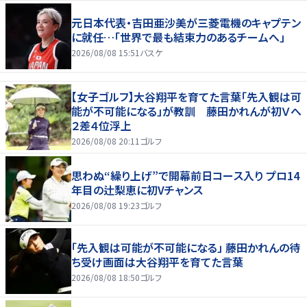
元日本代表・吉田亜沙美が三菱電機のキャプテン
に就任…「世界で最も結束力のあるチームへ」
2026/08/08 15:51
バスケ
【女子ゴルフ】大谷翔平を育てた言葉「先入観は可
能が不可能になる」が教訓 藤田かれんが初Ｖへ
２差４位浮上
2026/08/08 20:11
ゴルフ
思わぬ“繰り上げ”で開幕前日コース入り プロ14
年目の辻梨恵に初Vチャンス
2026/08/08 19:23
ゴルフ
「先入観は可能が不可能になる」 藤田かれんの待
ち受け画面は大谷翔平を育てた言葉
2026/08/08 18:50
ゴルフ