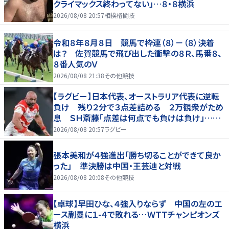
クライマックス終わってない」…８・８横浜
2026/08/08 20:57
相撲格闘技
令和８年８月８日 競馬で枠連（８）－（８）決着
は？ 佐賀競馬で飛び出した衝撃の８Ｒ、馬番８、
８番人気のＶ
2026/08/08 21:38
その他競技
【ラグビー】日本代表、オーストラリア代表に逆転
負け 残り２分で３点差詰める ２万観衆がため
息 ＳＨ斎藤「点差は何点でも負けは負け」…前
半にＳＯ伊藤龍が先制トライ、３２ー３５で惜敗
2026/08/08 20:57
ラグビー
張本美和が４強進出「勝ち切ることができて良か
った」 準決勝は中国・王芸迪と対戦
2026/08/08 20:08
その他競技
【卓球】早田ひな、４強入りならず 中国の左のエ
ース蒯曼に１-４で敗れる…ＷＴＴチャンピオンズ
横浜