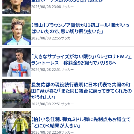
2026/08/08 23:08
サッカー
【岡山】ブラウンノア賢信がJ1初ゴール「敵がいっ
ぱいいたので、思い切り振り抜いた」
2026/08/08 22:55
サッカー
「大きなサプライズがない限り」バルセロナFWフェ
ラン・トーレス 移籍金92億円でパリSGへ
2026/08/08 22:51
サッカー
長友佑都の現役続行表明に日本代表で共闘の町
田ＦＷが喜び「また同じ舞台に戻ってきてくれたの
がうれしい」
2026/08/08 22:51
サッカー
【柏】小泉佳穂、弾丸ミドル弾に先制点もお膳立て
「とにかく結果が大きい」
2026/08/08 22:50
サッカー