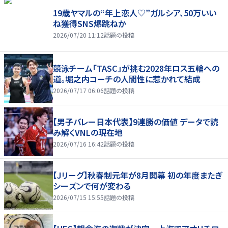
19歳ヤマルの“年上恋人♡”ガルシア、50万いい
ね獲得SNS爆跳ねか
2026/07/20 11:12
話題の投稿
競泳チーム「TASC」が挑む2028年ロス五輪への
道。堀之内コーチの人間性に惹かれて結成
2026/07/17 06:06
話題の投稿
【男子バレー日本代表】9連勝の価値 データで読
み解くVNLの現在地
2026/07/16 16:42
話題の投稿
【Jリーグ】秋春制元年が8月開幕 初の年度またぎ
シーズンで何が変わる
2026/07/15 15:55
話題の投稿