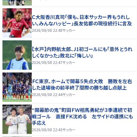
Ｃ大阪香川真司「僕も、日本サッカー界もうれし
い。みんなハッピー」長友佑都の現役続行に言及
2026/08/08 22:48
サッカー
【水戸】内野航太郎、J1初ゴールにも「意外とうれ
しくなかった」敗北に「悔しい」
2026/08/08 22:47
サッカー
ＦＣ東京、ホームで開幕５失点大敗 勝敗を左右
した退場後の前半終了間際の勝ち越し点献上
2026/08/08 22:44
サッカー
“開幕節の鬼”町田ＦＷ相馬勇紀が３季連続で初
戦ゴール 直接ＦＫ沈める 左サイドの連携にも
手応え
2026/08/08 22:43
サッカー