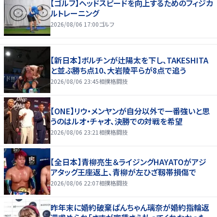
【ゴルフ】ヘッドスピードを向上するためのフィジカ
ルトレーニング
2026/08/06 17:00
ゴルフ
【新日本】ボルチンが辻陽太を下し、TAKESHITA
と並ぶ勝ち点10、大岩陵平らが8点で追う
2026/08/06 23:45
相撲格闘技
【ONE】リウ・メンヤンが自分以外で一番強いと思
うのはルオ・チャオ、決勝での対戦を希望
2026/08/06 23:21
相撲格闘技
【全日本】青柳亮生＆ライジングHAYATOがアジ
アタッグ王座返上、青柳が左ひざ靱帯損傷で
2026/08/06 22:07
相撲格闘技
昨年末に婚約破棄ぱんちゃん璃奈が婚約指輪返