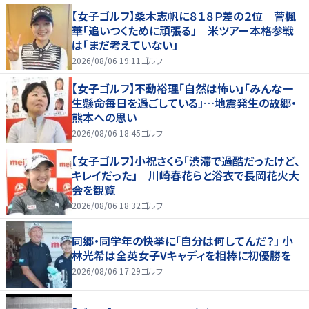
【女子ゴルフ】桑木志帆に８１８Ｐ差の２位 菅楓
華「追いつくために頑張る」 米ツアー本格参戦
は「まだ考えていない」
2026/08/06 19:11
ゴルフ
【女子ゴルフ】不動裕理「自然は怖い」「みんな一
生懸命毎日を過ごしている」…地震発生の故郷・
熊本への思い
2026/08/06 18:45
ゴルフ
【女子ゴルフ】小祝さくら「渋滞で過酷だったけど、
キレイだった」 川崎春花らと浴衣で長岡花火大
会を観覧
2026/08/06 18:32
ゴルフ
同郷・同学年の快挙に「自分は何してんだ？」 小
林光希は全英女子Vキャディを相棒に初優勝を
2026/08/06 17:29
ゴルフ