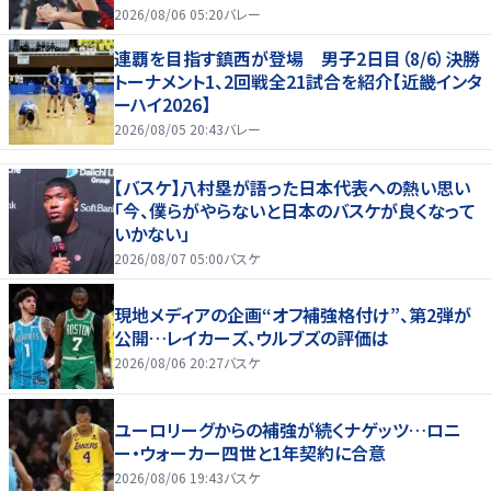
2026/08/06 05:20
バレー
連覇を目指す鎮西が登場 男子2日目（8/6）決勝
トーナメント1、2回戦全21試合を紹介【近畿インタ
ーハイ2026】
2026/08/05 20:43
バレー
【バスケ】八村塁が語った日本代表への熱い思い
「今、僕らがやらないと日本のバスケが良くなって
いかない」
2026/08/07 05:00
バスケ
現地メディアの企画“オフ補強格付け”、第2弾が
公開…レイカーズ、ウルブズの評価は
2026/08/06 20:27
バスケ
ユーロリーグからの補強が続くナゲッツ…ロニ
ー・ウォーカー四世と1年契約に合意
2026/08/06 19:43
バスケ