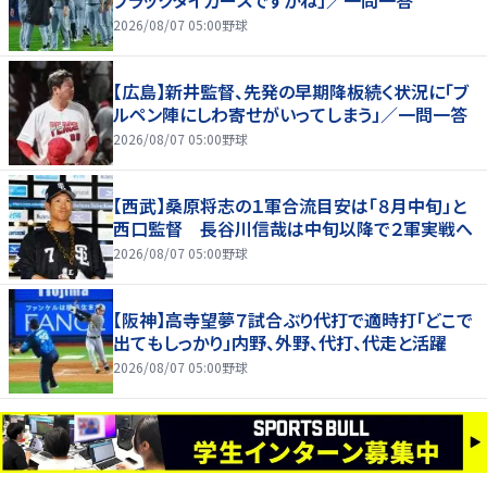
ブラックタイガースですかね」／一問一答
2026/08/07 05:00
野球
【広島】新井監督、先発の早期降板続く状況に「ブ
ルペン陣にしわ寄せがいってしまう」／一問一答
2026/08/07 05:00
野球
【西武】桑原将志の１軍合流目安は「８月中旬」と
西口監督 長谷川信哉は中旬以降で２軍実戦へ
2026/08/07 05:00
野球
【阪神】高寺望夢７試合ぶり代打で適時打「どこで
出てもしっかり」内野、外野、代打、代走と活躍
2026/08/07 05:00
野球