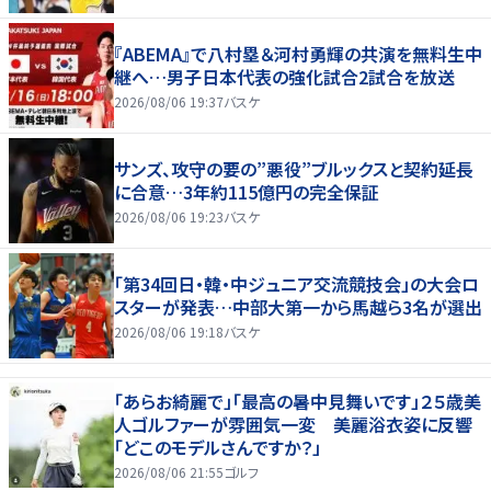
『ABEMA』で八村塁＆河村勇輝の共演を無料生中
継へ…男子日本代表の強化試合2試合を放送
2026/08/06 19:37
バスケ
サンズ、攻守の要の”悪役”ブルックスと契約延長
に合意…3年約115億円の完全保証
2026/08/06 19:23
バスケ
「第34回日・韓・中ジュニア交流競技会」の大会ロ
スターが発表…中部大第一から馬越ら3名が選出
2026/08/06 19:18
バスケ
「あらお綺麗で」「最高の暑中見舞いです」２５歳美
人ゴルファーが雰囲気一変 美麗浴衣姿に反響
「どこのモデルさんですか？」
2026/08/06 21:55
ゴルフ