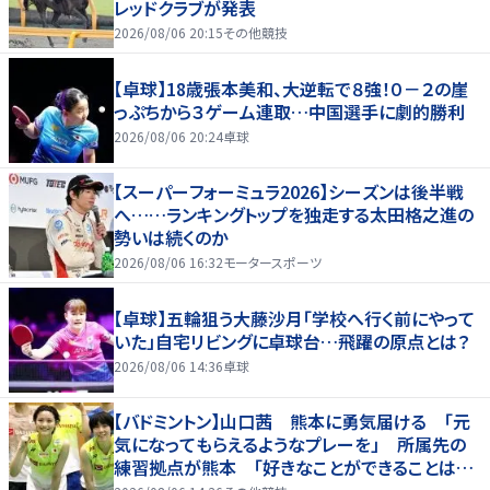
レッドクラブが発表
2026/08/06 20:15
その他競技
【卓球】18歳張本美和、大逆転で８強！０－２の崖
っぷちから３ゲーム連取…中国選手に劇的勝利
2026/08/06 20:24
卓球
【スーパーフォーミュラ2026】シーズンは後半戦
へ……ランキングトップを独走する太田格之進の
勢いは続くのか
2026/08/06 16:32
モータースポーツ
【卓球】五輪狙う大藤沙月「学校へ行く前にやって
いた」自宅リビングに卓球台…飛躍の原点とは？
2026/08/06 14:36
卓球
【バドミントン】山口茜 熊本に勇気届ける 「元
気になってもらえるようなプレーを」 所属先の
練習拠点が熊本 「好きなことができることは当