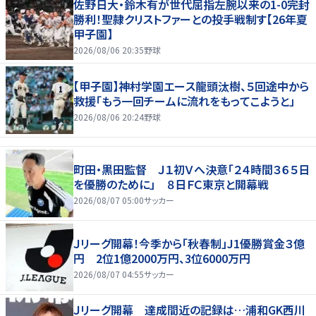
佐野日大・鈴木有が世代屈指左腕以来の1-0完封
勝利！聖隷クリストファーとの投手戦制す【26年夏
甲子園】
2026/08/06 20:35
野球
【甲子園】神村学園エース龍頭汰樹、５回途中から
救援「もう一回チームに流れをもってこようと」
2026/08/06 20:24
野球
町田・黒田監督 Ｊ１初Ｖへ決意「２４時間３６５日
を優勝のために」 ８日ＦＣ東京と開幕戦
2026/08/07 05:00
サッカー
Ｊリーグ開幕！今季から「秋春制」J1優勝賞金３億
円 2位1億2000万円、3位6000万円
2026/08/07 04:55
サッカー
Ｊリーグ開幕 達成間近の記録は…浦和GK西川