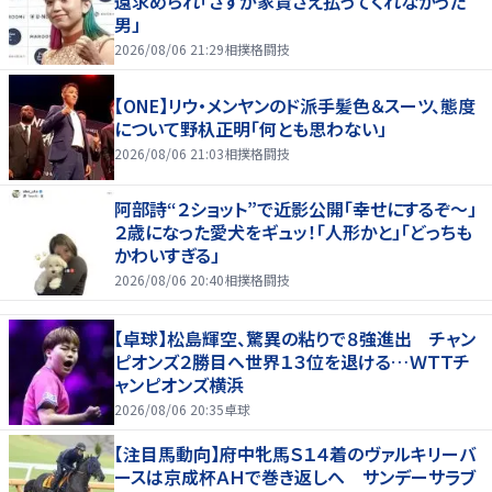
還求められ「さすが家賃さえ払ってくれなかった
男」
2026/08/06 21:29
相撲格闘技
【ONE】リウ・メンヤンのド派手髪色＆スーツ、態度
について野杁正明「何とも思わない」
2026/08/06 21:03
相撲格闘技
阿部詩“２ショット”で近影公開「幸せにするぞ〜」
２歳になった愛犬をギュッ！「人形かと」「どっちも
かわいすぎる」
2026/08/06 20:40
相撲格闘技
【卓球】松島輝空、驚異の粘りで８強進出 チャン
ピオンズ２勝目へ世界１３位を退ける…ＷＴＴチ
ャンピオンズ横浜
2026/08/06 20:35
卓球
【注目馬動向】府中牝馬Ｓ１４着のヴァルキリーバ
ースは京成杯ＡＨで巻き返しへ サンデーサラブ