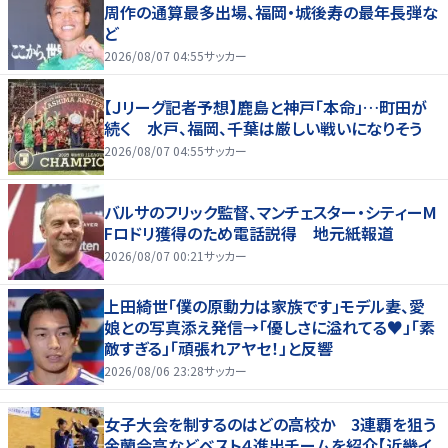
周作の通算最多出場、福岡・城後寿の最年長弾な
ど
2026/08/07 04:55
サッカー
【Ｊリーグ記者予想】鹿島と神戸「本命」…町田が
続く 水戸、福岡、千葉は厳しい戦いになりそう
2026/08/07 04:55
サッカー
バルサのフリック監督、マンチェスター・シティーM
Fロドリ獲得のため電話説得 地元紙報道
2026/08/07 00:21
サッカー
上田綺世「僕の原動力は家族です」モデル妻、愛
娘との写真添え発信→「優しさに溢れてる♥」「素
敵すぎる」「頑張れアヤセ！」と反響
2026/08/06 23:28
サッカー
女子大会を制するのはどの高校か 3連覇を狙う
金蘭会高などベスト４進出チームを紹介【近畿イ