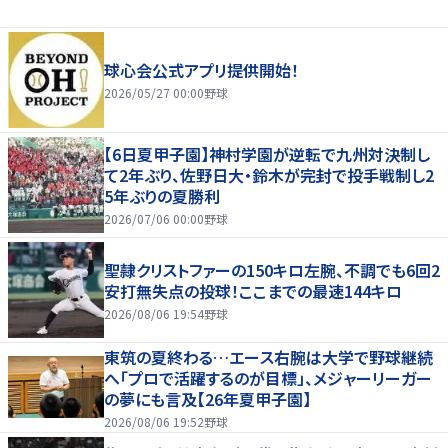
球心会公式アプリ提供開始！
2026/05/27 00:00
野球
【6日夏甲子園】神村学園が逆転で九州対決制し
て2年ぶり、佐野日大・鈴木が完封で投手戦制し2
5年ぶりの夏勝利
2026/07/06 00:00
野球
聖隷クリストファーの150キロ左腕、不調でも6回2
安打無失点の投球！ここまでの最速144キロ
2026/08/06 19:54
野球
東筑の夏終わる…エース右腕は大学で野球継続
へ「プロで活躍するのが目標」、メジャーリーガー
の夢にも言及【26年夏甲子園】
2026/08/06 19:52
野球