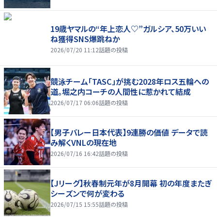
19歳ヤマルの“年上恋人♡”ガルシア、50万いい
ね獲得SNS爆跳ねか
2026/07/20 11:12
話題の投稿
競泳チーム「TASC」が挑む2028年ロス五輪への
道。堀之内コーチの人間性に惹かれて結成
2026/07/17 06:06
話題の投稿
【男子バレー日本代表】9連勝の価値 データで読
み解くVNLの現在地
2026/07/16 16:42
話題の投稿
【Jリーグ】秋春制元年が8月開幕 初の年度またぎ
シーズンで何が変わる
2026/07/15 15:55
話題の投稿