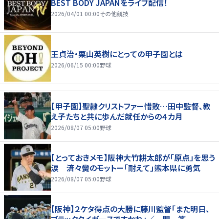
BEST BODY JAPANをライブ配信！
2026/04/01 00:00
その他競技
王貞治・栗山英樹にとっての甲子園とは
2026/06/15 00:00
野球
【甲子園】聖隷クリストファー惜敗…田中監督、教
え子たちと共に歩んだ就任からの４カ月
2026/08/07 05:00
野球
【とっておきメモ】阪神大竹耕太郎が「原点」を思う
涙 済々黌のモットー「耐えて」熊本県に勇気
2026/08/07 05:00
野球
【阪神】２ケタ得点の大勝に藤川監督「また明日、