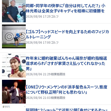
同郷・同学年の快挙に「自分は何してんだ？」 小
林光希は全英女子Vキャディを相棒に初優勝を
2026/08/06 17:29
ゴルフ
【ゴルフ】ヘッドスピードを向上するためのフィジカ
ルトレーニング
2026/08/06 17:00
ゴルフ
昨年末に婚約破棄ぱんちゃん璃奈が婚約指輪返
還求められ「さすが家賃さえ払ってくれなかった
男」
2026/08/06 21:29
相撲格闘技
【ONE】リウ・メンヤンのド派手髪色＆スーツ、態度
について野杁正明「何とも思わない」
2026/08/06 21:03
相撲格闘技
阿部詩“２ショット”で近影公開「幸せにするぞ〜」