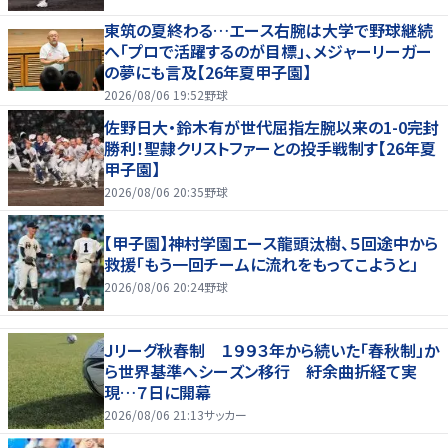
東筑の夏終わる…エース右腕は大学で野球継続
へ「プロで活躍するのが目標」、メジャーリーガー
の夢にも言及【26年夏甲子園】
2026/08/06 19:52
野球
佐野日大・鈴木有が世代屈指左腕以来の1-0完封
勝利！聖隷クリストファーとの投手戦制す【26年夏
甲子園】
2026/08/06 20:35
野球
【甲子園】神村学園エース龍頭汰樹、５回途中から
救援「もう一回チームに流れをもってこようと」
2026/08/06 20:24
野球
Ｊリーグ秋春制 １９９３年から続いた「春秋制」か
ら世界基準へシーズン移行 紆余曲折経て実
現…７日に開幕
2026/08/06 21:13
サッカー