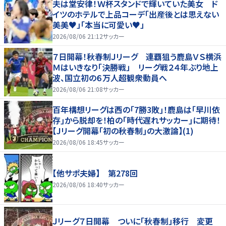
夫は堂安律！Ｗ杯スタンドで輝いていた美女 ド
イツのホテルで上品コーデ「出産後とは思えない
美美♥」「本当に可愛い♥」
2026/08/06 21:12
サッカー
７日開幕！秋春制Ｊリーグ 連覇狙う鹿島ＶＳ横浜
Ｍはいきなり「決勝戦」 リーグ戦２４年ぶり地上
波、国立初の６万人超観衆動員へ
2026/08/06 21:08
サッカー
百年構想リーグは西の｢7勝3敗｣！鹿島は｢早川依
存｣から脱却を！柏の｢時代遅れサッカー｣に期待！
【Jリーグ開幕｢初の秋春制｣の大激論】(1)
2026/08/06 18:45
サッカー
【他サポ夫婦】 第278回
2026/08/06 18:40
サッカー
Ｊリーグ７日開幕 ついに「秋春制」移行 変更