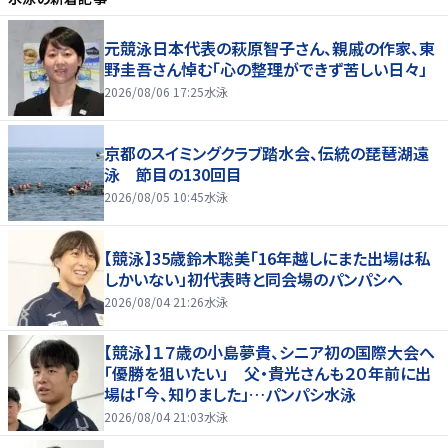
元競泳日本代表の萩原智子さん、親戚の作家、東
野圭吾さん悼む「心の整理ができず苦しい日々」
2026/08/06 17:25
水泳
京都のスイミングクラブ踏水会、伝統の琵琶湖遠
泳 節目の130回目
2026/08/05 10:45
水泳
【競泳】35歳鈴木聡美「16年越しにまた出場は私
しかいない」初代表時と同会場のパンパシへ
2026/08/04 21:26
水泳
【競泳】１７歳の小島夢貴、シニア初の国際大会へ
「優勝を狙いたい」 父・貴光さんも２０年前に出
場は「今、知りました」…パンパシ水泳
2026/08/04 21:03
水泳