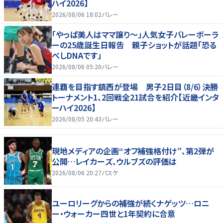
ハイ2026】
2026/08/06 18:02
バレー
「やっぱ美人はママ譲り～」人気女子バレーボーラ
ーの25歳誕生日報告 親子ショットが話題「恐る
べしDNAです」
2026/08/06 05:20
バレー
連覇を目指す鎮西が登場 男子2日目（8/6）決勝
トーナメント1、2回戦全21試合を紹介【近畿インタ
ーハイ2026】
2026/08/05 20:43
バレー
現地メディアの企画“オフ補強格付け”、第2弾が
公開…レイカーズ、ウルブズの評価は
2026/08/06 20:27
バスケ
ユーロリーグからの補強が続くナゲッツ…ロニ
ー・ウォーカー四世と1年契約に合意