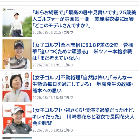
「あらお綺麗で」「最高の暑中見舞いです」２５歳美
人ゴルファーが雰囲気一変 美麗浴衣姿に反響
「どこのモデルさんですか？」
2026/08/06 21:57
ゴルフ
【女子ゴルフ】桑木志帆に８１８Ｐ差の２位 菅楓
華「追いつくために頑張る」 米ツアー本格参戦
は「まだ考えていない」
2026/08/06 19:11
ゴルフ
【女子ゴルフ】不動裕理「自然は怖い」「みんな一
生懸命毎日を過ごしている」…地震発生の故郷・
熊本への思い
2026/08/06 18:45
ゴルフ
【女子ゴルフ】小祝さくら「渋滞で過酷だったけど、
キレイだった」 川崎春花らと浴衣で長岡花火大
会を観覧
2026/08/06 18:32
ゴルフ