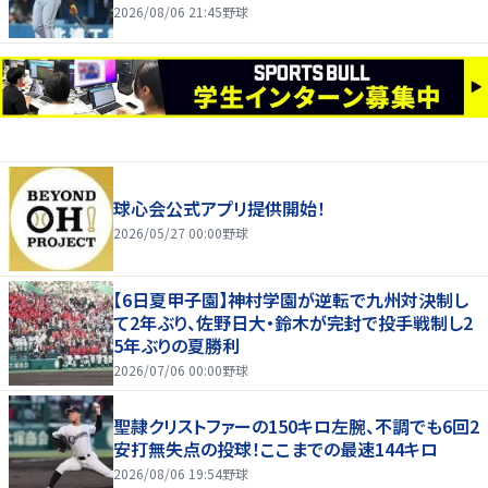
2026/08/06 21:45
野球
球心会公式アプリ提供開始！
2026/05/27 00:00
野球
【6日夏甲子園】神村学園が逆転で九州対決制し
て2年ぶり、佐野日大・鈴木が完封で投手戦制し2
5年ぶりの夏勝利
2026/07/06 00:00
野球
聖隷クリストファーの150キロ左腕、不調でも6回2
安打無失点の投球！ここまでの最速144キロ
2026/08/06 19:54
野球