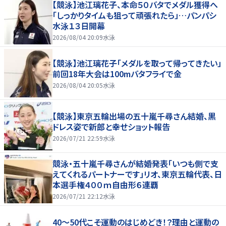
【競泳】池江璃花子、本命５０バタでメダル獲得へ
「しっかりタイムも狙って頑張れたら」…パンパシ
水泳１３日開幕
2026/08/04 20:09
水泳
【競泳】池江璃花子「メダルを取って帰ってきたい」
前回18年大会は100mバタフライで金
2026/08/04 20:05
水泳
【競泳】東京五輪出場の五十嵐千尋さん結婚、黒
ドレス姿で新郎と幸せショット報告
2026/07/21 22:59
水泳
競泳・五十嵐千尋さんが結婚発表「いつも側で支
えてくれるパートナーです」リオ、東京五輪代表、日
本選手権４００ｍ自由形６連覇
2026/07/21 22:12
水泳
40～50代こそ運動のはじめどき！？理由と運動の