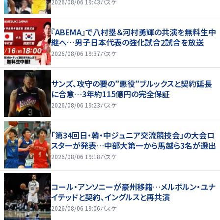
2026/08/06 19:43
バスケ
『ABEMA』で八村塁＆河村勇輝の共演を無料生中
継へ…男子日本代表の強化試合2試合を放送
2026/08/06 19:37
バスケ
サンズ、攻守の要の”悪役”ブルックスと契約延長
に合意…3年約115億円の完全保証
2026/08/06 19:23
バスケ
「第34回日・韓・中ジュニア交流競技会」の大会ロ
スターが発表…中部大第一から馬越ら3名が選出
2026/08/06 19:18
バスケ
コール・アンソニーが豪州移籍…メルボルン・ユナ
イテッドと契約、イングルスと再共演
2026/08/06 19:06
バスケ