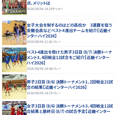
点、メリットは
2026/08/06 18:18
サッカー
女子大会を制するのはどの高校か 3連覇を狙う
金蘭会高などベスト４進出チームを紹介【近畿イ
ンターハイ2026】
2026/08/06 21:41
バレー
ベスト4進出を懸けた男子3日目（8/7）決勝トーナ
メント3、4回戦全12試合をご紹介【近畿インター
ハイ2026】
2026/08/06 18:44
バレー
男子2日目（8/6）決勝トーナメント1、2回戦全21試
合の結果【近畿インターハイ2026】
2026/08/06 18:19
バレー
女子3日目（8/6）決勝トーナメント3、4回戦全12試
合結果と最終日（8/7）の試合予定【近畿インター