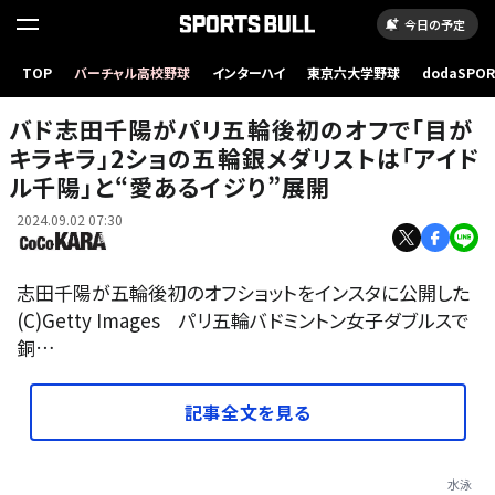
今日の予定
TOP
バーチャル高校野球
インターハイ
東京六大学野球
dodaSPO
（新しいタブ
バド志田千陽がパリ五輪後初のオフで「目が
キラキラ」2ショの五輪銀メダリストは「アイド
ル千陽」と“愛あるイジり”展開
2024.09.02 07:30
志田千陽が五輪後初のオフショットをインスタに公開した
(C)Getty Images パリ五輪バドミントン女子ダブルスで
銅…
記事全文を見る
水泳