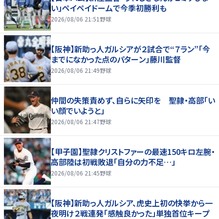
い」ペイペイドームで今季初勝利も
2026/08/06 21:51
野球
【阪神】新助っ人ガルシアが２試合で“７ラン”「今
までになかった点のパターン」藤川監督
2026/08/06 21:49
野球
仲間の失策責めず、自らに矢印を 聖隷・高部「い
い顔でいようと」
2026/08/06 21:47
野球
【甲子園】聖隷クリストファーの最速150キロ左腕・
高部陸は初戦敗退「自分の力不足…」
2026/08/06 21:45
野球
【阪神】新助っ人ガルシア、虎史上初の快挙から一
夜明け２戦連発「感触良かった」単独首位キープ