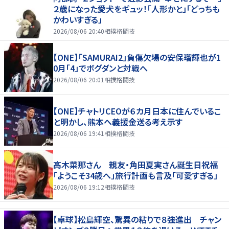
２歳になった愛犬をギュッ！「人形かと」「どっちも
かわいすぎる」
2026/08/06 20:40
相撲格闘技
【ONE】「SAMURAI2」負傷欠場の安保瑠輝也が1
0月「4」でボグダンと対戦へ
2026/08/06 20:01
相撲格闘技
【ONE】チャトリCEOが６カ月日本に住んでいるこ
と明かし、熊本へ義援金送る考え示す
2026/08/06 19:41
相撲格闘技
高木菜那さん 親友・角田夏実さん誕生日祝福
「ようこそ34歳へ」旅行計画も言及「可愛すぎる」
2026/08/06 19:12
相撲格闘技
【卓球】松島輝空、驚異の粘りで８強進出 チャン