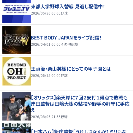
東都大学野球入替戦 見逃し配信中！
2026/06/30 00:00
野球
BEST BODY JAPANをライブ配信！
2026/04/01 00:00
その他競技
王貞治・栗山英樹にとっての甲子園とは
2026/06/15 00:00
野球
【オリックス】楽天岸に７回２安打１得点で敗戦も
岸田監督は田嶋大樹の粘投や野手の好守に手応
え
2026/08/06 21:55
野球
【日本ハム】新庄監督「うれしさなんか１ミリもな