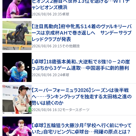
ピオンズ２勝目へ世界１３位を退ける…ＷＴＴチ
ャンピオンズ横浜
2026/08/06 20:35
卓球
【注目馬動向】府中牝馬Ｓ１４着のヴァルキリーバ
ースは京成杯ＡＨで巻き返しへ サンデーサラブ
レッドクラブが発表
2026/08/06 20:15
その他競技
【卓球】18歳張本美和、大逆転で８強！０－２の崖
っぷちから３ゲーム連取…中国選手に劇的勝利
2026/08/06 20:24
卓球
【スーパーフォーミュラ2026】シーズンは後半戦
へ……ランキングトップを独走する太田格之進の
勢いは続くのか
2026/08/06 16:32
モータースポーツ
【卓球】五輪狙う大藤沙月「学校へ行く前にやって
いた」自宅リビングに卓球台…飛躍の原点とは？