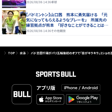
2026/08/06 14:36
卓球
【バドミントン】山口茜 熊本に勇気届ける 「元
気になってもらえるようなプレーを」 所属先の
練習拠点が熊本 「好きなことができることは当
たり前じゃない」
2026/08/06 14:36
その他競技
TOP
水泳
バド志田千陽がパリ五輪後初のオフで「目がキラキラ」2ショの五
アプリ版