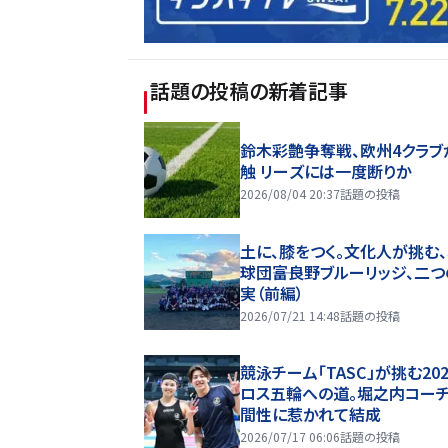
話題の投稿
の新着記事
鈴木彩艶争奪戦、欧州4クラブ
触 リーズには一度断りか
2026/08/04 20:37
話題の投稿
土に、膝をつく。文化人が挑む
球団――富良野ブルーリッジ、二
実（前編）
2026/07/21 14:48
話題の投稿
競泳チーム「TASC」が挑む20
ロス五輪への道。堀之内コー
間性に惹かれて結成
2026/07/17 06:06
話題の投稿