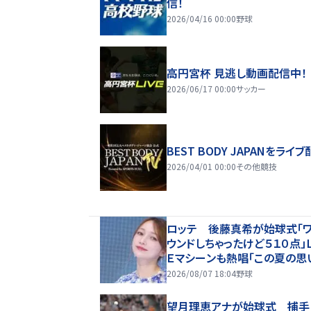
信！
2026/04/16 00:00
野球
高円宮杯 見逃し動画配信中！
2026/06/17 00:00
サッカー
BEST BODY JAPANをライブ
2026/04/01 00:00
その他競技
ロッテ 後藤真希が始球式「
ウンドしちゃったけど５１０点」
Ｅマシーンも熱唱「この夏の思
になった」
2026/08/07 18:04
野球
望月理恵アナが始球式 捕手