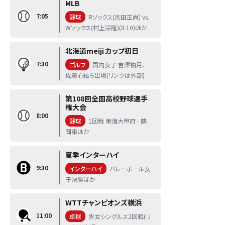
MLB
7:05
野球
Rソックス(吉田正尚) vs.
Wソックス(村上宗隆)(8:10)ほか
北海道meiji カップ初日
7:30
ゴルフ
国内女子 吉澤柚月、
佐藤心結ら出場(リンクは外部)
第108回全国高校野球選手
権大会
8:00
野球
1回戦 東海大甲府 - 鶴
岡東ほか
夏季インターハイ
9:30
インターハイ
バレーボール女
子決勝ほか
WTTチャンピオンズ横浜
11:00
卓球
男女シングルス2回戦(リ