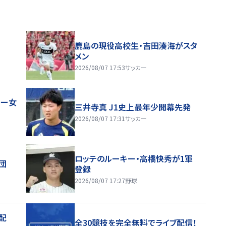
鹿島の現役高校生・吉田湊海がスタ
メン
2026/08/07 17:53
サッカー
レー女
三井寺真 J1史上最年少開幕先発
2026/08/07 17:31
サッカー
ロッテのルーキー・高橋快秀が1軍
団
登録
2026/08/07 17:27
野球
配
全30競技を完全無料でライブ配信！