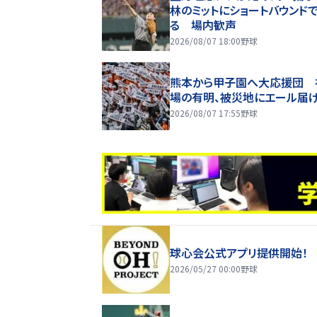
林のミットにショートバウンド
る 場内歓声
2026/08/07 18:00
野球
熊本から甲子園へ大応援団 
場の有明、被災地にエール届
2026/08/07 17:55
野球
球心会公式アプリ提供開始！
2026/05/27 00:00
野球