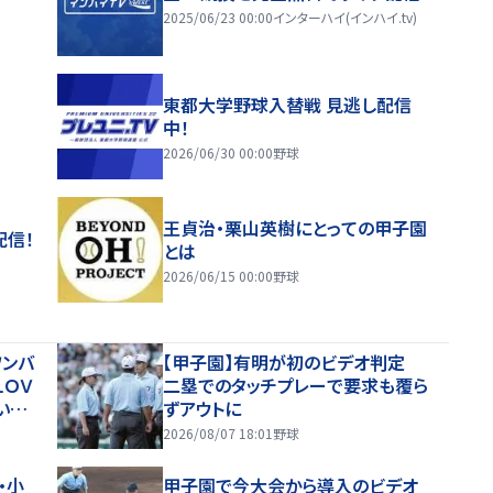
2025/06/23 00:00
インターハイ(インハイ.tv)
東都大学野球入替戦 見逃し配信
中！
2026/06/30 00:00
野球
王貞治・栗山英樹にとっての甲子園
配信！
とは
2026/06/15 00:00
野球
ワンバ
【甲子園】有明が初のビデオ判定
ＬＯＶ
二塁でのタッチプレーで要求も覆ら
い出
ずアウトに
2026/08/07 18:01
野球
・小
甲子園で今大会から導入のビデオ