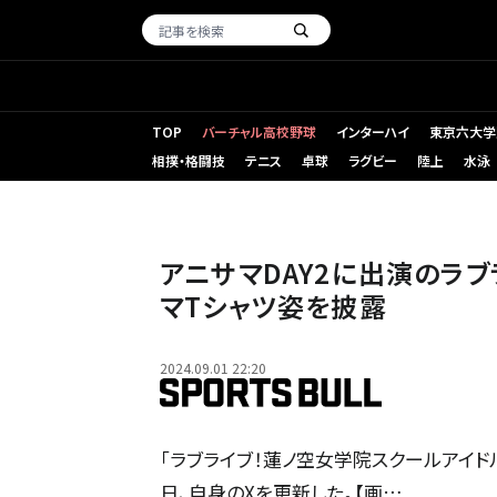
TOP
バーチャル高校野球
インターハイ
東京六大学
相撲・格闘技
テニス
卓球
ラグビー
陸上
水泳
アニサマDAY2に出演のラ
マTシャツ姿を披露
2024.09.01 22:20
「ラブライブ！蓮ノ空女学院スクールアイド
日、自身のXを更新した。【画…