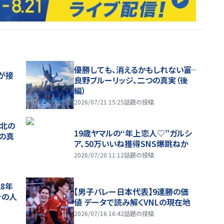
優勝しても、消えるかもしれない――富
が接
良野ブルーリッジ、二つの真実（後
編）
2026/07/21 15:25
話題の投稿
、北の
19歳ヤマルの“年上恋人♡”ガルシ
つの真
ア、50万いいね獲得SNS爆跳ねか
2026/07/20 11:12
話題の投稿
28年
【男子バレー日本代表】9連勝の価
チの人
値 データで読み解くVNLの現在地
2026/07/16 16:42
話題の投稿