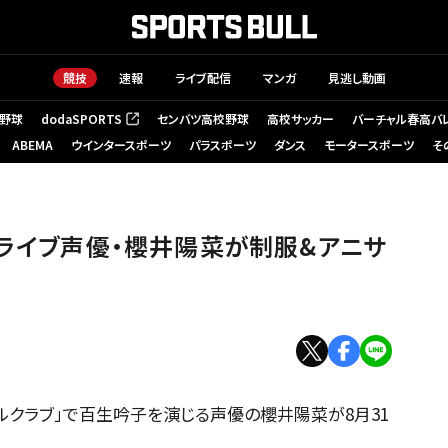
競技
速報
ライブ配信
マンガ
見逃し動画
野球
dodaSPORTS
センバツ高校野球
高校サッカー
バーチャル春高バ
（新しいタブで開く）
ABEMA
ウインタースポーツ
パラスポーツ
ダンス
モータースポーツ
そ
ブライブ声優・櫻井陽菜が制服&アニサ
ルクラブ」で百生吟子を演じる声優の櫻井陽菜が8月31