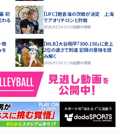
幕 初
【UFC】朝倉海の次戦が決定 上海
変わる
でアオリチロンと対戦
2026/07/14 15:19
話題の投稿
ー敗
【MLB】大谷翔平「300-150」に史上
みを
2位の速さで到達 記録の意味を読
み解く
2026/07/10 17:26
話題の投稿