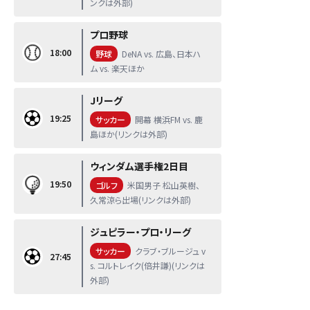
ンクは外部)
プロ野球
18:00
野球
DeNA vs. 広島、日本ハ
ム vs. 楽天ほか
Jリーグ
19:25
サッカー
開幕 横浜FM vs. 鹿
島ほか(リンクは外部)
ウィンダム選手権2日目
19:50
ゴルフ
米国男子 松山英樹、
久常涼ら出場(リンクは外部)
ジュピラー・プロ・リーグ
サッカー
クラブ・ブルージュ v
27:45
s. コルトレイク(倍井謙)(リンクは
外部)