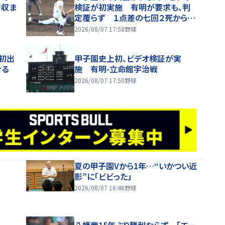
で収ま
検証が初実施 有明が要求も、判
定覆らず １点差の七回２死から二
盗も判定アウト
2026/08/07 17:58
野球
初出
甲子園史上初、ビデオ検証が実
ける
施 有明-立命館宇治戦
2026/08/07 17:50
野球
夏の甲子園Vから1年…“いかつい近
影”に「ビビった」
2026/08/07 16:46
野球