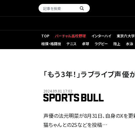
TOP
バーチャル高校野球
インターハイ
東京六大学
相撲・格闘技
テニス
卓球
ラグビー
陸上
水泳
「もう3年！」ラブライブ声優
2024.09.01 17:02
声優の法元明菜が8月31日、自身のXを更
猫ちゃんとの2Sなどを投稿…