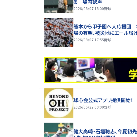
る 場内歓声
2026/08/07 18:00
野球
熊本から甲子園へ大応援団 
場の有明、被災地にエール届
2026/08/07 17:55
野球
球心会公式アプリ提供開始！
2026/05/27 00:00
野球
健大高崎・石垣聡志、今夏初