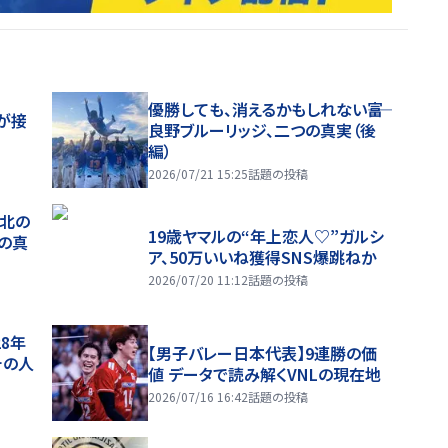
優勝しても、消えるかもしれない――富
が接
良野ブルーリッジ、二つの真実（後
編）
2026/07/21 15:25
話題の投稿
、北の
19歳ヤマルの“年上恋人♡”ガルシ
つの真
ア、50万いいね獲得SNS爆跳ねか
2026/07/20 11:12
話題の投稿
28年
【男子バレー日本代表】9連勝の価
チの人
値 データで読み解くVNLの現在地
2026/07/16 16:42
話題の投稿