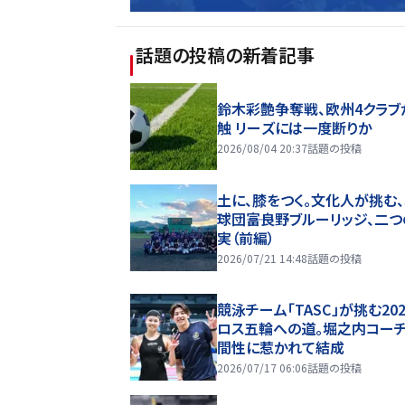
話題の投稿
の新着記事
鈴木彩艶争奪戦、欧州4クラブ
触 リーズには一度断りか
2026/08/04 20:37
話題の投稿
土に、膝をつく。文化人が挑む
球団――富良野ブルーリッジ、二
実（前編）
2026/07/21 14:48
話題の投稿
競泳チーム「TASC」が挑む20
ロス五輪への道。堀之内コー
間性に惹かれて結成
2026/07/17 06:06
話題の投稿