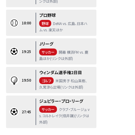
ンクは外部)
プロ野球
18:00
野球
DeNA vs. 広島、日本ハ
ム vs. 楽天ほか
Jリーグ
19:25
サッカー
開幕 横浜FM vs. 鹿
島ほか(リンクは外部)
ウィンダム選手権2日目
19:50
ゴルフ
米国男子 松山英樹、
久常涼ら出場(リンクは外部)
ジュピラー・プロ・リーグ
サッカー
クラブ・ブルージュ v
27:45
s. コルトレイク(倍井謙)(リンクは
外部)