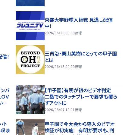
東都大学野球入替戦 見逃し配信
中！
2026/06/30 00:00
野球
王貞治・栗山英樹にとっての甲子園
配信！
とは
2026/06/15 00:00
野球
ワンバ
【甲子園】有明が初のビデオ判定
ＬＯＶ
二塁でのタッチプレーで要求も覆ら
い出
ずアウトに
2026/08/07 18:01
野球
・小
甲子園で今大会から導入のビデオ
で収ま
検証が初実施 有明が要求も、判