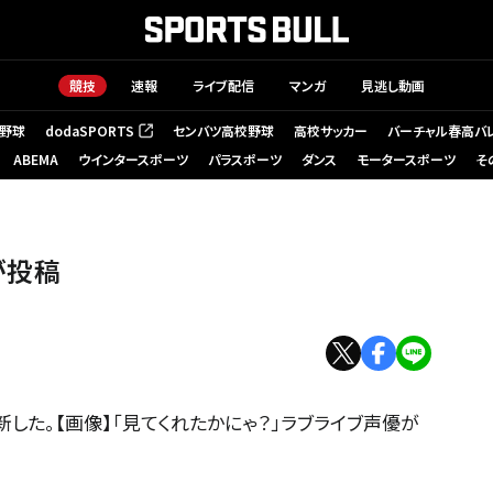
競技
速報
ライブ配信
マンガ
見逃し動画
野球
dodaSPORTS
センバツ高校野球
高校サッカー
バーチャル春高バ
（新しいタブで開く）
ABEMA
ウインタースポーツ
パラスポーツ
ダンス
モータースポーツ
そ
が投稿
新した。【画像】「見てくれたかにゃ？」ラブライブ声優が