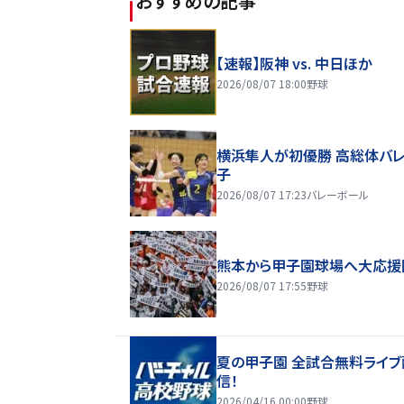
おすすめの記事
【速報】阪神 vs. 中日ほか
2026/08/07 18:00
野球
横浜隼人が初優勝 高総体バ
子
2026/08/07 17:23
バレーボール
熊本から甲子園球場へ大応援
2026/08/07 17:55
野球
夏の甲子園 全試合無料ライブ
信！
2026/04/16 00:00
野球