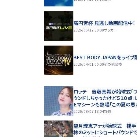
高円宮杯 見逃し動画配信中！
2026/06/17 00:00
サッカー
BEST BODY JAPANをライブ
2026/04/01 00:00
その他競技
ロッテ 後藤真希が始球式「
ウンドしちゃったけど５１０点」
Ｅマシーンも熱唱「この夏の思
になった」
2026/08/07 18:04
野球
望月理恵アナが始球式 捕手
林のミットにショートバウンド