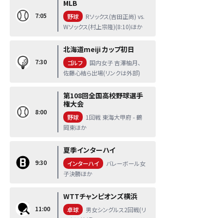
MLB
7:05
野球
Rソックス(吉田正尚) vs.
Wソックス(村上宗隆)(8:10)ほか
北海道meiji カップ初日
7:30
ゴルフ
国内女子 吉澤柚月、
佐藤心結ら出場(リンクは外部)
第108回全国高校野球選手
権大会
8:00
野球
1回戦 東海大甲府 - 鶴
岡東ほか
夏季インターハイ
9:30
インターハイ
バレーボール女
子決勝ほか
WTTチャンピオンズ横浜
11:00
卓球
男女シングルス2回戦(リ