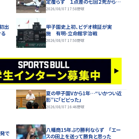
定覆らず １点差の七回２死から二
盗も判定アウト
2026/08/07 17:58
野球
初出
甲子園史上初、ビデオ検証が実
ける
施 有明-立命館宇治戦
2026/08/07 17:50
野球
夏の甲子園Vから1年…“いかつい近
影”に「ビビった」
2026/08/07 16:46
野球
八幡商15年ぶり勝利ならず 「エー
先発で
スの田上を送って勝負と思った