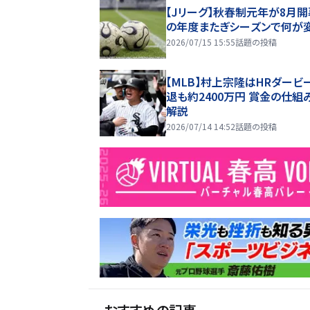
【Jリーグ】秋春制元年が8月開
の年度またぎシーズンで何が
2026/07/15 15:55
話題の投稿
【MLB】村上宗隆はHRダービ
退も約2400万円 賞金の仕組
解説
2026/07/14 14:52
話題の投稿