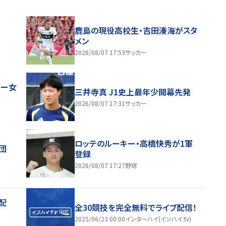
鹿島の現役高校生・吉田湊海がスタ
メン
2026/08/07 17:53
サッカー
レー女
三井寺真 J1史上最年少開幕先発
2026/08/07 17:31
サッカー
ロッテのルーキー・高橋快秀が1軍
団
登録
2026/08/07 17:27
野球
配
全30競技を完全無料でライブ配信！
2025/06/23 00:00
インターハイ(インハイ.tv)