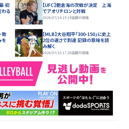
幕 初
【UFC】朝倉海の次戦が決定 上海
変わる
でアオリチロンと対戦
2026/07/14 15:19
話題の投稿
ー敗
【MLB】大谷翔平「300-150」に史上
みを
2位の速さで到達 記録の意味を読
み解く
2026/07/10 17:26
話題の投稿