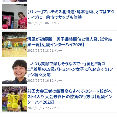
【バレー】アルテミス北海道・鳥本香琳、オフはアク
ティブに 余市でサップも体験
2026/08/09 06:00
バレー
清風が初優勝 男子最終順位と個人賞、試合結
果一覧【近畿インターハイ2026】
2026/08/08 18:01
バレー
「いつも笑顔で楽しそうなので…」黄色“新ユ
ニ”着用の19歳バドミントン女子に「CMきそう」フ
ァン続々反応
2026/08/08 16:10
バレー
前回大会王者の鎮西高らすべてのシード校がベ
スト4入り 大会最終日の勝負の行方は【近畿イン
ターハイ2026】
2026/08/07 22:22
バレー