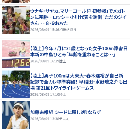
ウナギ・サヤカ、マリーゴールド「初参戦」でメガト
ンに完勝…ロッシー小川代表を罵倒「ただのジイ
さん」…８・９おおた
2026/08/09 15:46
相撲格闘技
【陸上】今年７月に31歳となった女子100m障害日
本新の中島ひとみ「年齢を重ねることは…」
2026/08/09 16:29
陸上
【陸上】男子100mは大東大・春木達裕が自己新
記録で全カレ標準突破！ 早稲田・水野琉之介も出
場 第21回トワイライト・ゲームス
2026/08/09 17:10
陸上
加藤未唯組 シードに屈し8強ならず
2026/08/09 13:38
テニス