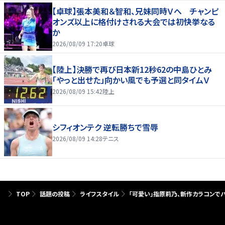
【卓球】張本美和＆智和、兄妹同時Ｖへ チャンピ
オンズ以上に格付けされる大会では初快挙なる
か
2026/08/09 17:20
卓球
【陸上】決勝で再び日本新12秒62の中島ひとみ
「やっと出せた」向かい風でも予選と同タイムＶ
2026/08/09 15:42
陸上
シフィオンテク 逆転勝ちで雪辱
2026/08/09 14:28
テニス
TOP
話題の投稿
ライフスタイル
「可愛い」指原莉乃、新作カラコンで