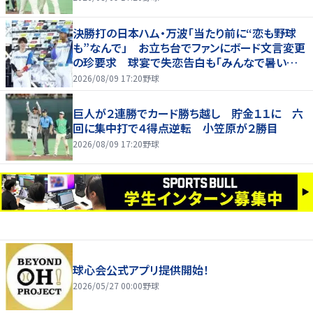
決勝打の日本ハム・万波「当たり前に“恋も野球
も”なんで」 お立ち台でファンにボード文言変更
の珍要求 球宴で失恋告白も「みんなで暑い夏
にしましょう！」
2026/08/09 17:20
野球
巨人が２連勝でカード勝ち越し 貯金１１に 六
回に集中打で４得点逆転 小笠原が２勝目
2026/08/09 17:20
野球
球心会公式アプリ提供開始！
2026/05/27 00:00
野球