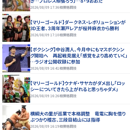
き…プロレス頑張ろう」…８・９おおた
2026/08/09 17:36
相撲格闘技
【マリーゴールド】ダークネス・レボリューションが
3D王者、３周年瀬戸レアが桜井麻衣から勝利
2026/08/09 17:10
相撲格闘技
【ボクシング】中谷潤人、今月中にもマスボクシン
グ開始へ 再起戦見据え「感覚をより高めていく」
…ラジオ公開収録に参加
2026/08/09 16:41
相撲格闘技
【マリーゴールド】ウナギ・サヤカがダメ出し「ロッ
シーについてきたら上がれると思っちゃダメ」
2026/08/09 16:26
相撲格闘技
横綱大の里が巡業で本格調整 竜電に胸を借り
ぶつかり稽古、三段目結山には指導
2026/08/09 16:19
相撲格闘技