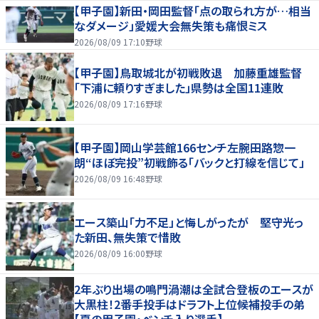
【甲子園】新田・岡田監督「点の取られ方が…相当
なダメージ」愛媛大会無失策も痛恨ミス
2026/08/09 17:10
野球
【甲子園】鳥取城北が初戦敗退 加藤重雄監督
「下浦に頼りすぎました」県勢は全国11連敗
2026/08/09 17:16
野球
【甲子園】岡山学芸館166センチ左腕田路惣一
朗“ほぼ完投”初戦飾る「バックと打線を信じて」
2026/08/09 16:48
野球
エース築山「力不足」と悔しがったが 堅守光っ
た新田、無失策で惜敗
2026/08/09 16:00
野球
2年ぶり出場の鳴門渦潮は全試合登板のエースが
大黒柱！2番手投手はドラフト上位候補投手の弟