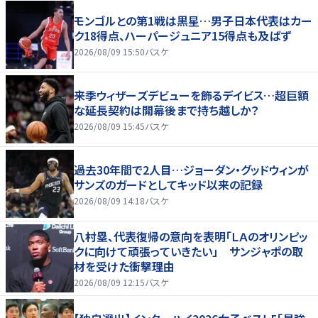
モンゴルとの第1戦は黒星…男子日本代表はカー
ク18得点、ハーパージュニア15得点も及ばず
2026/08/09 15:50
バスケ
来季ウィザーズデビューを飾るデイビス…超巨額
な延長契約は開幕後まで持ち越しか？
2026/08/09 15:45
バスケ
過去30年間で2人目…ジョーダン・グッドウィンが
サンズのガードとしてキッド以来の記録
2026/08/09 14:18
バスケ
八村塁、代表復帰の意向を表明「ＬＡのオリンピッ
クに向けて頑張っていきたい」 サンジャポの取
材を受けた衝撃理由
2026/08/09 12:15
バスケ