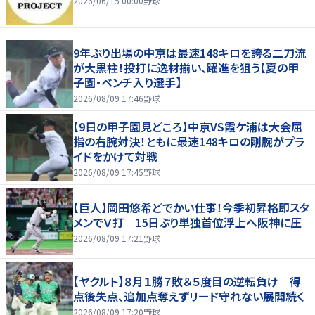
2026/06/15 00:00
野球
9年ぶり出場の中京は最速148キロを誇る二刀流
が大黒柱！投打に逸材揃い、躍進を狙う【夏の甲
子園・ベンチ入り選手】
2026/08/09 17:46
野球
【9日の甲子園見どころ】中京VS霞ケ浦は大会屈
指の右腕対決！ともに最速148キロの剛腕がプラ
イドをかけて対戦
2026/08/09 17:45
野球
【巨人】岡田悠希どでかい仕事！今季初昇格即スタ
メンでＶ打 15日ぶり単独首位浮上へ阪神に圧
2026/08/09 17:21
野球
【ヤクルト】８月１勝７敗＆５度目の逆転負け 得
点後失点、追加点奪えずリード守れない展開続く
2026/08/09 17:20
野球