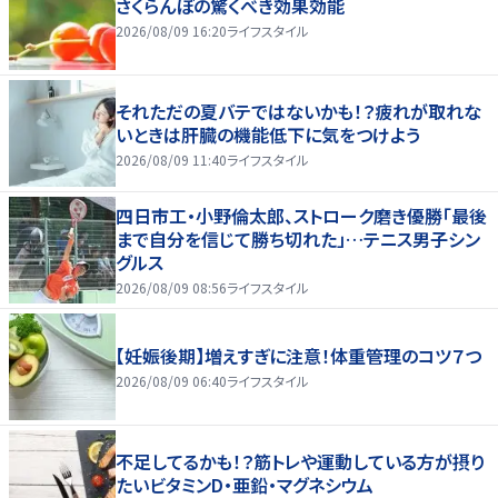
さくらんぼの驚くべき効果効能
2026/08/09 16:20
ライフスタイル
それただの夏バテではないかも！？疲れが取れな
いときは肝臓の機能低下に気をつけよう
2026/08/09 11:40
ライフスタイル
四日市工・小野倫太郎、ストローク磨き優勝「最後
まで自分を信じて勝ち切れた」…テニス男子シン
グルス
2026/08/09 08:56
ライフスタイル
【妊娠後期】増えすぎに注意！体重管理のコツ７つ
2026/08/09 06:40
ライフスタイル
不足してるかも！？筋トレや運動している方が摂り
たいビタミンD・亜鉛・マグネシウム