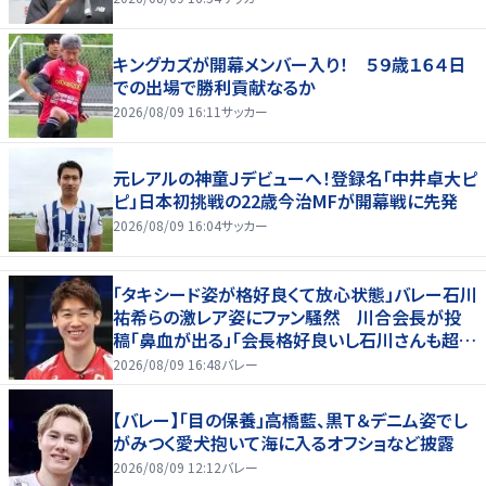
キングカズが開幕メンバー入り！ ５９歳１６４日
での出場で勝利貢献なるか
2026/08/09 16:11
サッカー
元レアルの神童Ｊデビューへ！登録名「中井卓大ピ
ピ」日本初挑戦の22歳今治MFが開幕戦に先発
2026/08/09 16:04
サッカー
「タキシード姿が格好良くて放心状態」バレー石川
祐希らの激レア姿にファン騒然 川合会長が投
稿「鼻血が出る」「会長格好良いし石川さんも超格
好いい」
2026/08/09 16:48
バレー
【バレー】「目の保養」高橋藍、黒Ｔ＆デニム姿でし
がみつく愛犬抱いて海に入るオフショなど披露
2026/08/09 12:12
バレー