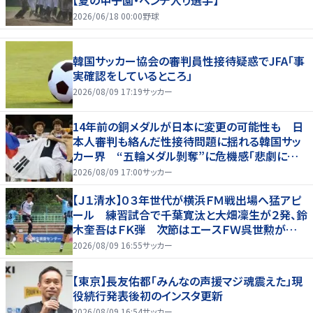
【夏の甲子園・ベンチ入り選手】
2026/06/18 00:00
野球
韓国サッカー協会の審判員性接待疑惑でJFA「事
実確認をしているところ」
2026/08/09 17:19
サッカー
14年前の銅メダルが日本に変更の可能性も 日
本人審判も絡んだ性接待問題に揺れる韓国サッ
カー界 “五輪メダル剝奪”に危機感「悲劇に見
舞われる」
2026/08/09 17:00
サッカー
【Ｊ１清水】０３年世代が横浜ＦＭ戦出場へ猛アピ
ール 練習試合で千葉寛汰と大畑凜生が２発、鈴
木奎吾はＦＫ弾 次節はエースＦＷ呉世勲が出
場停止
2026/08/09 16:55
サッカー
【東京】長友佑都「みんなの声援マジ魂震えた」現
役続行発表後初のインスタ更新
2026/08/09 16:54
サッカー