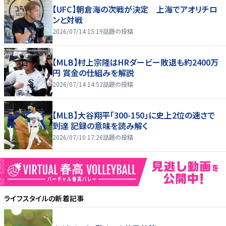
【UFC】朝倉海の次戦が決定 上海でアオリチロ
ンと対戦
2026/07/14 15:19
話題の投稿
【MLB】村上宗隆はHRダービー敗退も約2400万
円 賞金の仕組みを解説
2026/07/14 14:52
話題の投稿
【MLB】大谷翔平「300-150」に史上2位の速さで
到達 記録の意味を読み解く
2026/07/10 17:26
話題の投稿
ライフスタイル
の新着記事