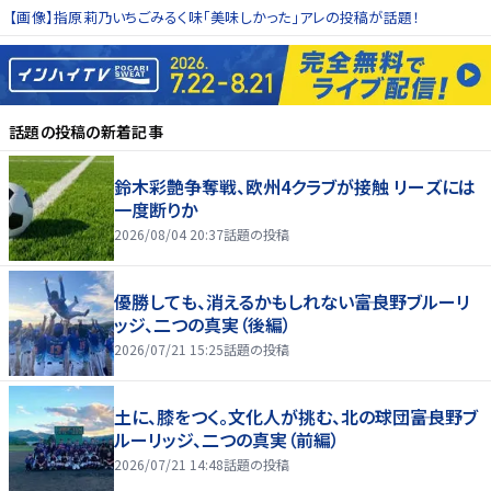
【画像】指原莉乃いちごみるく味「美味しかった」アレの投稿が話題！
話題の投稿
の新着記事
鈴木彩艶争奪戦、欧州4クラブが接触 リーズには
一度断りか
2026/08/04 20:37
話題の投稿
優勝しても、消えるかもしれない――富良野ブルーリ
ッジ、二つの真実（後編）
2026/07/21 15:25
話題の投稿
土に、膝をつく。文化人が挑む、北の球団――富良野ブ
ルーリッジ、二つの真実（前編）
2026/07/21 14:48
話題の投稿