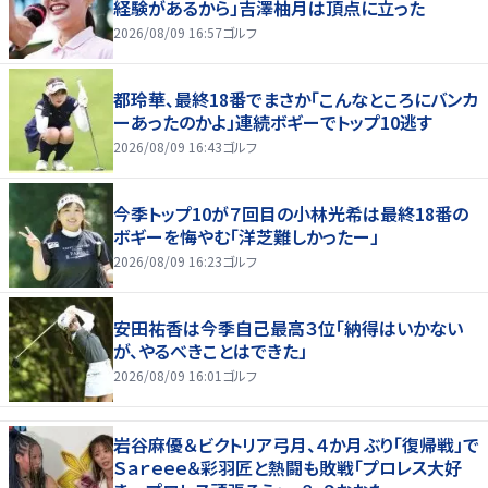
経験があるから」吉澤柚月は頂点に立った
2026/08/09 16:57
ゴルフ
都玲華、最終18番でまさか「こんなところにバンカ
ーあったのかよ」連続ボギーでトップ10逃す
2026/08/09 16:43
ゴルフ
今季トップ10が７回目の小林光希は最終18番の
ボギーを悔やむ「洋芝難しかったー」
2026/08/09 16:23
ゴルフ
安田祐香は今季自己最高３位「納得はいかない
が、やるべきことはできた」
2026/08/09 16:01
ゴルフ
岩谷麻優＆ビクトリア弓月、４か月ぶり「復帰戦」で
Ｓａｒｅｅｅ＆彩羽匠と熱闘も敗戦「プロレス大好