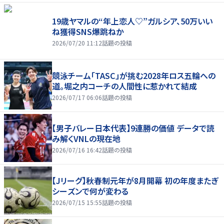
19歳ヤマルの“年上恋人♡”ガルシア、50万いい
ね獲得SNS爆跳ねか
2026/07/20 11:12
話題の投稿
競泳チーム「TASC」が挑む2028年ロス五輪への
道。堀之内コーチの人間性に惹かれて結成
2026/07/17 06:06
話題の投稿
【男子バレー日本代表】9連勝の価値 データで読
み解くVNLの現在地
2026/07/16 16:42
話題の投稿
【Jリーグ】秋春制元年が8月開幕 初の年度またぎ
シーズンで何が変わる
2026/07/15 15:55
話題の投稿