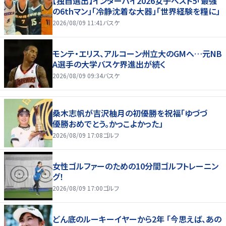
【独自選出】インターハイ2026女子ベスト5「最強
の6thマン」「冷静沈着な大器」「世界経験を糧に」
2026/08/09 11:41
バスケ
モンテ・エリス、アルコーン州立大のGMへ…元NB
A選手の大学バスケ界進出が続く
2026/08/09 09:34
バスケ
桑木志帆が吉沢柚月の初優勝を祝福「ゆづづ
優勝おめでとう。かっこよかった」
2026/08/09 17:08
ゴルフ
女性ゴルファーのための10分間ゴルフトレーニン
グ！
2026/08/09 17:00
ゴルフ
どん底のルーキーイヤーから2年 「今思えば、あの