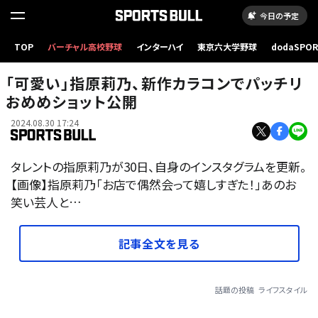
今日の予定
TOP
バーチャル高校野球
インターハイ
東京六大学野球
dodaSPO
（新しいタブ
「可愛い」指原莉乃、新作カラコンでパッチリ
おめめショット公開
2024.08.30 17:24
タレントの指原莉乃が30日、自身のインスタグラムを更新。
【画像】指原莉乃「お店で偶然会って嬉しすぎた！」あのお
笑い芸人と…
記事全文を見る
話題の投稿
ライフスタイル