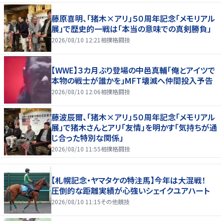
藤原喜明、「猪木×アリ」５０周年記念「メモリアル
展」で歴史的一戦は「本当の意味での真剣勝負」
2026/08/10 12:21
相撲格闘技
【WWE】３カ月ぶり登場の中邑真輔「俺とアイツで
本物の戦士が誰かを」MFT壊滅へ仲間投入予告
2026/08/10 12:06
相撲格闘技
藤波辰爾、「猪木×アリ」５０周年記念「メモリアル
展」で猪木さんとアリ「友情」を明かす「気持ちが通
じ合った特別な関係」
2026/08/10 11:55
相撲格闘技
【札幌記念・ヤマタケの特注馬】今年は大混戦！
圧倒的な距離実績が心強いシェイクユアハート
2026/08/10 11:15
その他競技