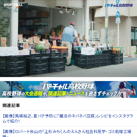
関連記事
【画像】馬場裕之、夏バテ予防に「魔法のネバネバ豆腐」レシピをインスタグラ
ムで紹介！
【画像】ロバート秋山の「上杉みちくんのえんきん社会科見学・ゴミ処理工場
編」