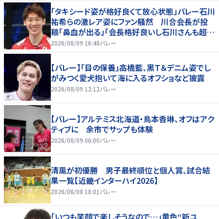
「タキシード姿が格好良くて放心状態」バレー石川
祐希らの激レア姿にファン騒然 川合会長が投
稿「鼻血が出る」「会長格好良いし石川さんも超格
好いい」
2026/08/09 16:48
バレー
【バレー】「目の保養」高橋藍、黒Ｔ＆デニム姿でし
がみつく愛犬抱いて海に入るオフショなど披露
2026/08/09 12:12
バレー
【バレー】アルテミス北海道・鳥本香琳、オフはアク
ティブに 余市でサップも体験
2026/08/09 06:00
バレー
清風が初優勝 男子最終順位と個人賞、試合結
果一覧【近畿インターハイ2026】
2026/08/08 18:01
バレー
「いつも笑顔で楽しそうなので…」黄色“新ユ