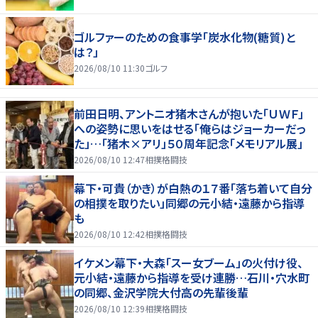
ゴルファーのための食事学「炭水化物(糖質)と
は？」
2026/08/10 11:30
ゴルフ
前田日明、アントニオ猪木さんが抱いた「ＵＷＦ」
への姿勢に思いをはせる「俺らはジョーカーだっ
た」…「猪木×アリ」５０周年記念「メモリアル展」
2026/08/10 12:47
相撲格闘技
幕下・可貴（かき）が白熱の１７番「落ち着いて自分
の相撲を取りたい」同郷の元小結・遠藤から指導
も
2026/08/10 12:42
相撲格闘技
イケメン幕下・大森「スー女ブーム」の火付け役、
元小結・遠藤から指導を受け連勝…石川・穴水町
の同郷、金沢学院大付高の先輩後輩
2026/08/10 12:39
相撲格闘技