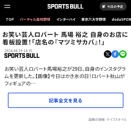
今日の予定
TOP
バーチャル高校野球
インターハイ
東京六大学野球
dodaSPO
（新しいタブ
お笑い芸人ロバート 馬場 裕之 自身のお店に
看板設置！「店名の『マツミサカバ』！」
2024.08.29 18:35
お笑い芸人ロバート馬場裕之が29日、自身のインスタグラ
ムを更新した。【画像】今日はかき氷の日！ロバート秋山が
フィギュアの…
記事全文を見る
話題の投稿
ライフスタイル