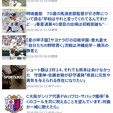
2026/08/10 10:56
野球
明徳義塾 ７０歳の馬淵史郎監督が引き際につ
いて語る「学校はやれと言ってくれてるんですけ
ど…」春夏通算４０度目の出場は初戦突破も“馬
淵節”炸裂
2026/08/10 11:58
野球
【夏の甲子園】サヨナラ打の日南学園・豊丸蒼大
「自分たちの野球貫く」次戦は沖縄尚学－横浜の
勝者と
2026/08/05 00:00
野球
シュート数は３対１４、それでも熊本は負けなかっ
た 守護神・佐藤史騎が好守連発「県民に元気や
勇気を与えられる存在になりたい」
2026/08/10 12:40
サッカー
Ｃ大阪がシリア代表ＦＷパブロ・サバック獲得「多
くのゴールを共に祝えることを望んでいます。何曲
か一緒に歌えたら」
2026/08/10 12:40
サッカー