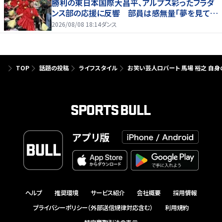
勝利の東日本国際大昌平、アルプス彩ったフラダ
ンス部の応援に反響 部員は感無量「夢を見てい
るよう」
2026/08/08 18:14
ダンス
TOP
話題の投稿
ライフスタイル
お笑い芸人ロバート 馬場 裕之 自身
アプリ版
ヘルプ
推奨環境
サービス紹介
会社概要
採用情報
プライバシーポリシー（外部送信規律対応含む）
利用規約