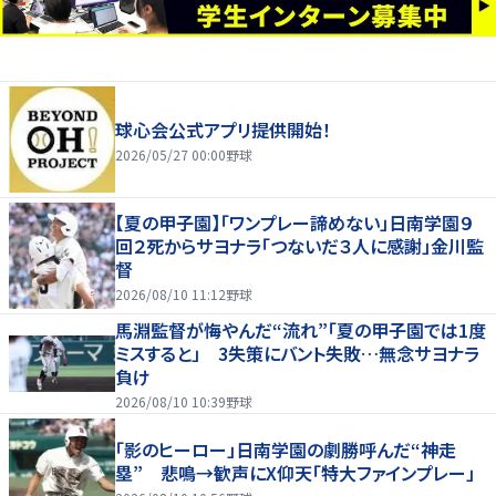
球心会公式アプリ提供開始！
2026/05/27 00:00
野球
【夏の甲子園】「ワンプレー諦めない」日南学園９
回２死からサヨナラ「つないだ３人に感謝」金川監
督
2026/08/10 11:12
野球
馬淵監督が悔やんだ“流れ”「夏の甲子園では1度
ミスすると」 3失策にバント失敗…無念サヨナラ
負け
2026/08/10 10:39
野球
「影のヒーロー」日南学園の劇勝呼んだ“神走
塁” 悲鳴→歓声にX仰天「特大ファインプレー」