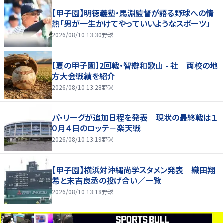
【甲子園】明徳義塾・馬淵監督が語る野球への情
熱「男が一生かけてやっていいようなスポーツ」
2026/08/10 13:30
野球
【夏の甲子園】2回戦・智辯和歌山 - 社 両校の地
方大会戦績を紹介
2026/08/10 13:28
野球
パ・リーグが追加日程を発表 現状の最終戦は１
０月４日のロッテ－楽天戦
2026/08/10 13:19
野球
【甲子園】横浜対沖縄尚学スタメン発表 織田翔
希と末吉良丞の投げ合い／一覧
2026/08/10 13:18
野球