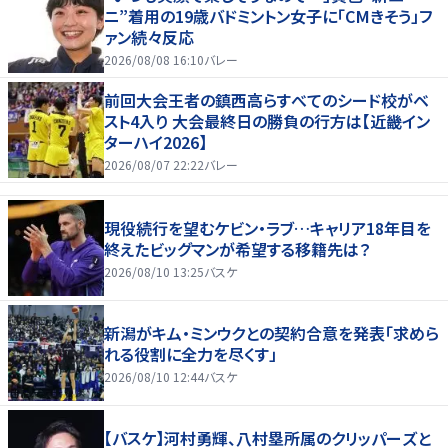
ニ”着用の19歳バドミントン女子に「CMきそう」フ
ァン続々反応
2026/08/08 16:10
バレー
前回大会王者の鎮西高らすべてのシード校がベ
スト4入り 大会最終日の勝負の行方は【近畿イン
ターハイ2026】
2026/08/07 22:22
バレー
現役続行を望むケビン・ラブ…キャリア18年目を
終えたビッグマンが希望する移籍先は？
2026/08/10 13:25
バスケ
新潟がキム・ミンウクとの契約合意を発表「求めら
れる役割に全力を尽くす」
2026/08/10 12:44
バスケ
【バスケ】河村勇輝、八村塁所属のクリッパーズと