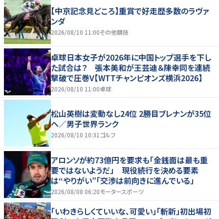
【中京記念見どころ】重賞で好走歴多数のラヴァ
ンダ
2026/08/10 11:00
その他競技
卓球日本女子が2026年に中国トップ選手を下し
た試合は？ 張本美和が王芸迪＆陳幸同を連続
撃破で圧巻V【WTTチャンピオンズ横浜2026】
2026/08/10 11:00
卓球
松山英樹は変動なし24位 2勝目ブレナンが35位
へ／男子世界ランク
2026/08/10 10:31
ゴルフ
アロンソが約73億円を要求も「金銭面は最も重
要ではないようだ」 現役続行を決める要素
は“やりがい”「交渉は前向きに進んでいる」
2026/08/08 06:20
モータースポーツ
「いわきらしくていいな、可愛い」「斬新」初出場初