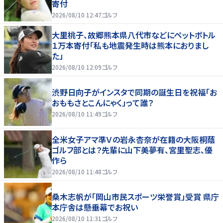
寄付
2026/08/10 12:47
ゴルフ
大里桃子、故郷熊本県八代市などにペットボトル
１万本寄付「私も地震発生時は熊本におりまし
た」
2026/08/10 12:09
ゴルフ
渋野日向子がインスタで同期の誕生日を祝福「お
おももさとこんにゃく」って誰？
2026/08/10 11:49
ゴルフ
全米女子アマ準Ｖの岩永杏奈が在籍の大阪桐蔭
ゴルフ部とは？先輩に山下美夢有、宮里聖志、優
作ら
2026/08/10 11:48
ゴルフ
桑木志帆が「岡山市民スポーツ栄誉賞」受賞 県庁
本庁舎は懸垂幕でお祝い
2026/08/10 11:31
ゴルフ