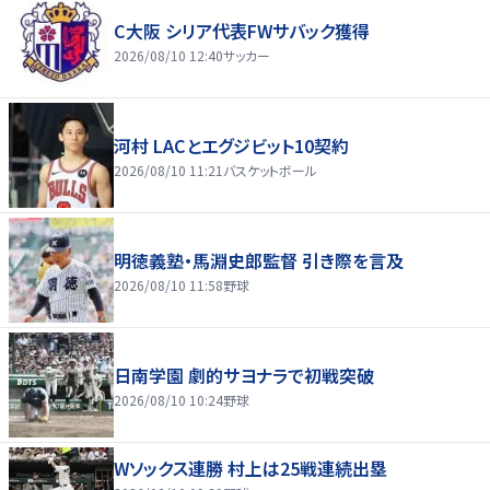
C大阪 シリア代表FWサバック獲得
2026/08/10 12:40
サッカー
河村 LACとエグジビット10契約
2026/08/10 11:21
バスケットボール
明徳義塾・馬淵史郎監督 引き際を言及
2026/08/10 11:58
野球
日南学園 劇的サヨナラで初戦突破
2026/08/10 10:24
野球
Wソックス連勝 村上は25戦連続出塁