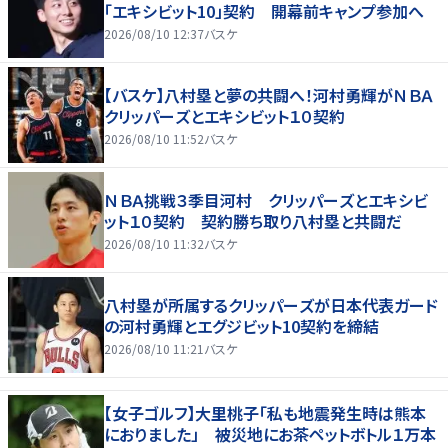
「エキシビット10」契約 開幕前キャンプ参加へ
2026/08/10 12:37
バスケ
【バスケ】八村塁と夢の共闘へ！河村勇輝がＮＢＡ
クリッパーズとエキシビット１０契約
2026/08/10 11:52
バスケ
ＮＢＡ挑戦３季目河村 クリッパーズとエキシビ
ット１０契約 契約勝ち取り八村塁と共闘だ
2026/08/10 11:32
バスケ
八村塁が所属するクリッパーズが日本代表ガード
の河村勇輝とエグジビット10契約を締結
2026/08/10 11:21
バスケ
【女子ゴルフ】大里桃子「私も地震発生時は熊本
におりました」 被災地にお茶ペットボトル１万本