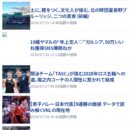
土に、膝をつく。文化人が挑む、北の球団――富良野ブ
ルーリッジ、二つの真実（前編）
2026/07/21 14:48
話題の投稿
19歳ヤマルの“年上恋人♡”ガルシア、50万いい
ね獲得SNS爆跳ねか
2026/07/20 11:12
話題の投稿
競泳チーム「TASC」が挑む2028年ロス五輪への
道。堀之内コーチの人間性に惹かれて結成
2026/07/17 06:06
話題の投稿
【男子バレー日本代表】9連勝の価値 データで読
み解くVNLの現在地
2026/07/16 16:42
話題の投稿