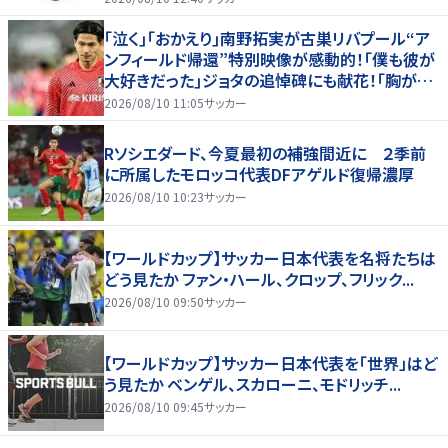
｢泣く｣｢おかえり｣南野拓実が古巣リバプール“ア
ンフィールド帰還”特別映像が感動的！｢僕も彼が
大好きだった｣ジョタの追悼碑にも献花！｢胸が熱
くなります…｣
2026/08/10 11:05
サッカー
Rソシエダード、今夏最初の補強間近に ２季前
に所属したモロッコ代表DFアゲルド復帰濃厚
2026/08/10 10:23
サッカー
【ワールドカップ】サッカー日本代表を名将たちは
どう見たか ファン・ハール、クロップ、フリック...
2026/08/10 09:50
サッカー
【ワールドカップ】サッカー日本代表を「世界」はど
う見たか ベンゲル、スカローニ、モドリッチ...
2026/08/10 09:45
サッカー