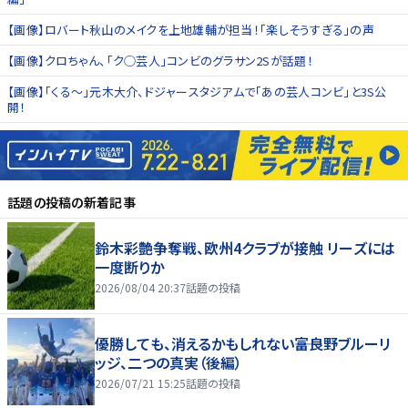
【画像】ロバート秋山のメイクを上地雄輔が担当！「楽しそうすぎる」の声
【画像】クロちゃん、「ク◯芸人」コンビのグラサン2Sが話題！
【画像】「くる～」元木大介、ドジャースタジアムで「あの芸人コンビ」と3S公
開！
話題の投稿
の新着記事
鈴木彩艶争奪戦、欧州4クラブが接触 リーズには
一度断りか
2026/08/04 20:37
話題の投稿
優勝しても、消えるかもしれない――富良野ブルーリ
ッジ、二つの真実（後編）
2026/07/21 15:25
話題の投稿