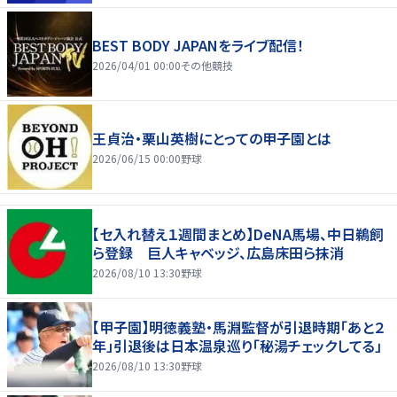
BEST BODY JAPANをライブ配信！
2026/04/01 00:00
その他競技
王貞治・栗山英樹にとっての甲子園とは
2026/06/15 00:00
野球
【セ入れ替え１週間まとめ】DeNA馬場、中日鵜飼
ら登録 巨人キャベッジ、広島床田ら抹消
2026/08/10 13:30
野球
【甲子園】明徳義塾・馬淵監督が引退時期「あと２
年」引退後は日本温泉巡り「秘湯チェックしてる」
2026/08/10 13:30
野球