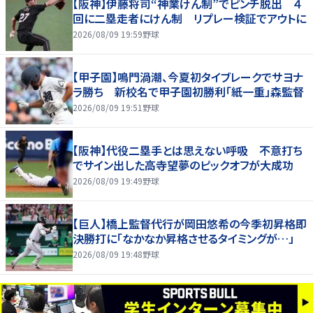
【阪神】伊藤将司“神業けん制”でピンチ脱出 ４
回に二塁走者にけん制 リプレー検証でアウトに
2026/08/09 19:59
野球
【甲子園】鳴門渦潮、今夏初タイブレークでサヨナ
ラ勝ち 新校名で甲子園初勝利「紙一重」森監督
2026/08/09 19:51
野球
【阪神】代役二塁手とは思えない呼吸 不意打ち
でサイン出した高寺望夢のピックオフが大成功
2026/08/09 19:49
野球
【巨人】橋上監督代行が岡田悠希の今季初昇格即
決勝打に「なかなか昇格させるタイミングが…」
2026/08/09 19:48
野球