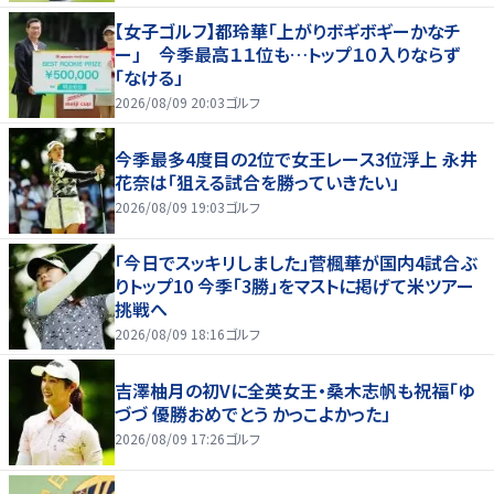
【女子ゴルフ】都玲華「上がりボギボギーかなチ
ー」 今季最高１１位も…トップ１０入りならず
「なける」
2026/08/09 20:03
ゴルフ
今季最多4度目の2位で女王レース3位浮上 永井
花奈は「狙える試合を勝っていきたい」
2026/08/09 19:03
ゴルフ
「今日でスッキリしました」菅楓華が国内4試合ぶ
りトップ10 今季「3勝」をマストに掲げて米ツアー
挑戦へ
2026/08/09 18:16
ゴルフ
吉澤柚月の初Vに全英女王・桑木志帆も祝福「ゆ
づづ 優勝おめでとう かっこよかった」
2026/08/09 17:26
ゴルフ