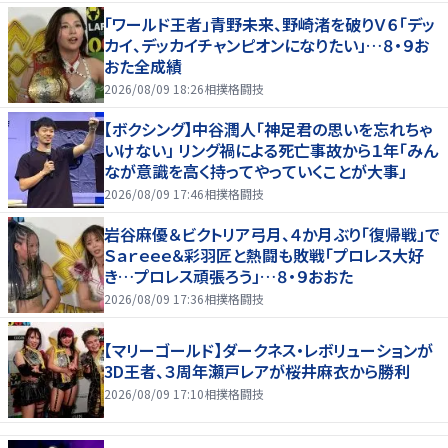
「ワールド王者」青野未来、野崎渚を破りＶ６「デッ
カイ、デッカイチャンピオンになりたい」…８・９お
おた全成績
2026/08/09 18:26
相撲格闘技
【ボクシング】中谷潤人「神足君の思いを忘れちゃ
いけない」 リング禍による死亡事故から１年「みん
なが意識を高く持ってやっていくことが大事」
2026/08/09 17:46
相撲格闘技
岩谷麻優＆ビクトリア弓月、４か月ぶり「復帰戦」で
Ｓａｒｅｅｅ＆彩羽匠と熱闘も敗戦「プロレス大好
き…プロレス頑張ろう」…８・９おおた
2026/08/09 17:36
相撲格闘技
【マリーゴールド】ダークネス・レボリューションが
3D王者、３周年瀬戸レアが桜井麻衣から勝利
2026/08/09 17:10
相撲格闘技