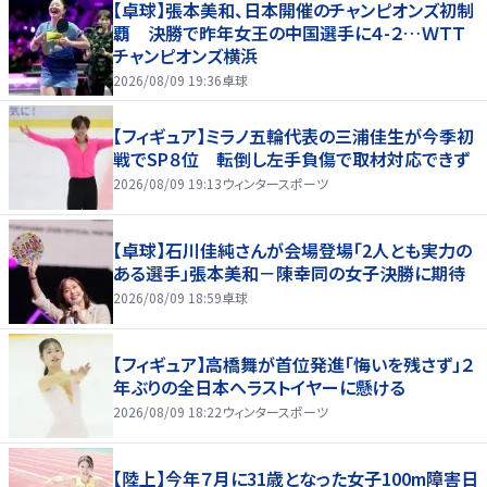
【卓球】張本美和、日本開催のチャンピオンズ初制
覇 決勝で昨年女王の中国選手に４-２…ＷＴＴ
チャンピオンズ横浜
2026/08/09 19:36
卓球
【フィギュア】ミラノ五輪代表の三浦佳生が今季初
戦でSP８位 転倒し左手負傷で取材対応できず
2026/08/09 19:13
ウィンタースポーツ
【卓球】石川佳純さんが会場登場「2人とも実力の
ある選手」張本美和－陳幸同の女子決勝に期待
2026/08/09 18:59
卓球
【フィギュア】高橋舞が首位発進「悔いを残さず」２
年ぶりの全日本へラストイヤーに懸ける
2026/08/09 18:22
ウィンタースポーツ
【陸上】今年７月に31歳となった女子100m障害日