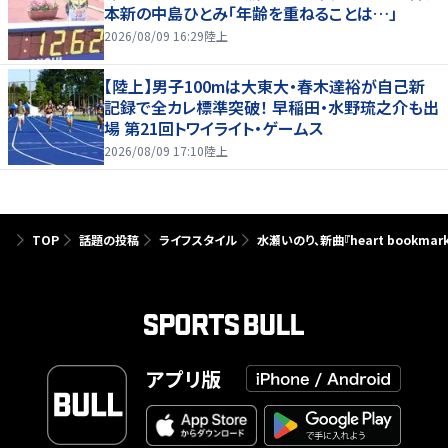
本新の中島ひとみ「年齢を重ねることは…」
2026/08/09 16:29
陸上
【陸上】男子100mは大東大・春木達裕が自己新
記録で全カレ標準突破！ 早稲田・水野琉之介も出
場 第21回トワイライト・ゲームス
2026/08/09 17:10
陸上
TOP
話題の投稿
ライフスタイル
水瀬いのり、新曲『heart book
アプリ版