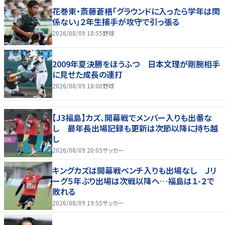
花巻東・斎藤蒼梧「グラウンドに入ったら学年は関
係ない」２年生捕手が攻守で引っ張る
2026/08/09 18:55
野球
2009年夏決勝をほうふつ 日本文理が剛腕相手
に見せた成長の連打
2026/08/09 18:00
野球
【J3福島】カズ、開幕戦でメンバー入りも出番な
し 最年長出場記録も更新は次節以降に持ち越
し
2026/08/09 20:05
サッカー
キングカズは開幕戦ベンチ入りも出場なし Ｊリ
ーグ５年ぶり出場は次戦以降へ…福島は１-２で
敗れる
2026/08/09 19:55
サッカー