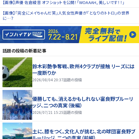
【画像】声優 佐倉綾音 オフショットを公開！「WOAAAH, 美しいです！！」
【画像】「完全にメイちゃんだ笑」人気女性声優が「となりのトトロ」の世界
に…？
話題の投稿
の新着記事
鈴木彩艶争奪戦、欧州4クラブが接触 リーズには
一度断りか
2026/08/04 20:37
話題の投稿
優勝しても、消えるかもしれない――富良野ブルーリ
ッジ、二つの真実（後編）
2026/07/21 15:25
話題の投稿
土に、膝をつく。文化人が挑む、北の球団――富良野ブ
ルーリッジ、二つの真実（前編）