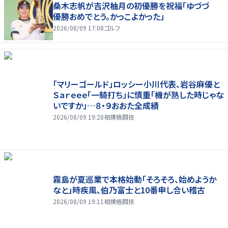
桑木志帆が吉沢柚月の初優勝を祝福「ゆづづ
優勝おめでとう。かっこよかった」
2026/08/09 17:08
ゴルフ
「マリーゴールド」ロッシー小川代表、岩谷麻優と
Ｓａｒｅｅｅ「一騎打ち」に慎重「機が熟した時じゃな
いですか」…８・９おおた全成績
2026/08/09 19:28
相撲格闘技
霧島が夏巡業で本格始動「そろそろ、始めようか
なと」時疾風、伯乃富士と10番申し合い稽古
2026/08/09 19:11
相撲格闘技