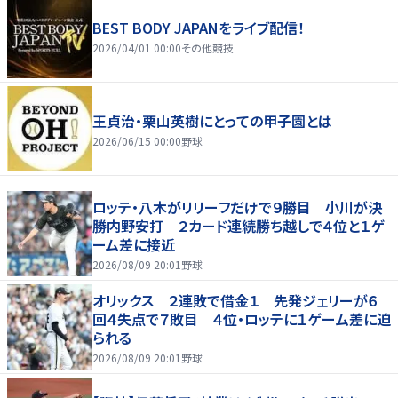
BEST BODY JAPANをライブ配信！
2026/04/01 00:00
その他競技
王貞治・栗山英樹にとっての甲子園とは
2026/06/15 00:00
野球
ロッテ・八木がリリーフだけで９勝目 小川が決
勝内野安打 ２カード連続勝ち越しで４位と１ゲ
ーム差に接近
2026/08/09 20:01
野球
オリックス ２連敗で借金１ 先発ジェリーが６
回４失点で７敗目 ４位・ロッテに１ゲーム差に迫
られる
2026/08/09 20:01
野球