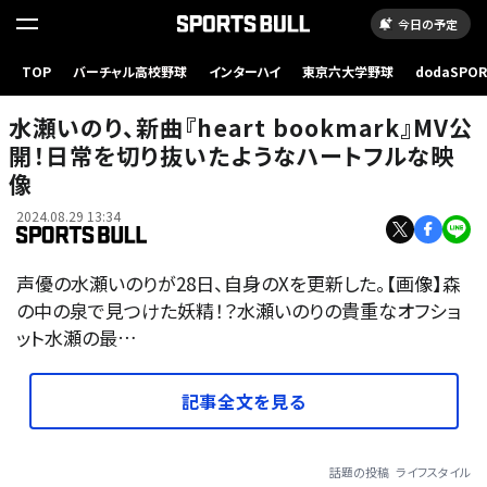
今日の予定
TOP
バーチャル高校野球
インターハイ
東京六大学野球
dodaSPO
（新しいタブ
水瀬いのり、新曲『heart bookmark』MV公
開！日常を切り抜いたようなハートフルな映
像
2024.08.29 13:34
声優の水瀬いのりが28日、自身のXを更新した。【画像】森
の中の泉で見つけた妖精！？水瀬いのりの貴重なオフショ
ット水瀬の最…
記事全文を見る
話題の投稿
ライフスタイル