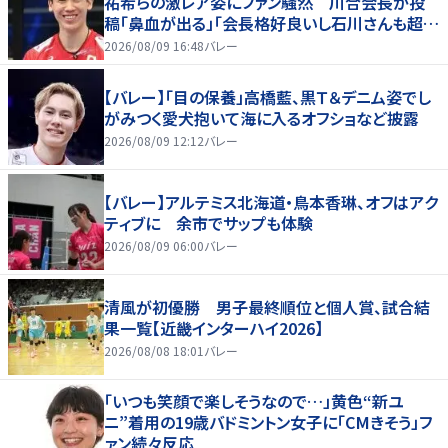
祐希らの激レア姿にファン騒然 川合会長が投
稿「鼻血が出る」「会長格好良いし石川さんも超格
好いい」
2026/08/09 16:48
バレー
【バレー】「目の保養」高橋藍、黒Ｔ＆デニム姿でし
がみつく愛犬抱いて海に入るオフショなど披露
2026/08/09 12:12
バレー
【バレー】アルテミス北海道・鳥本香琳、オフはアク
ティブに 余市でサップも体験
2026/08/09 06:00
バレー
清風が初優勝 男子最終順位と個人賞、試合結
果一覧【近畿インターハイ2026】
2026/08/08 18:01
バレー
「いつも笑顔で楽しそうなので…」黄色“新ユ
ニ”着用の19歳バドミントン女子に「CMきそう」フ
ァン続々反応