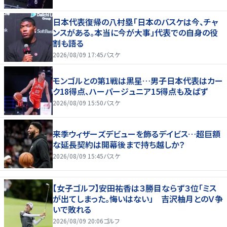
日本代表復帰の八村塁「日本のバスケは今、チャ
ンスがある。本当に今が大事」代表での自身の役
割も語る
2026/08/09 17:45
バスケ
モンゴルとの第1戦は黒星…男子日本代表はカー
ク18得点、ハーパージュニア15得点も及ばず
2026/08/09 15:50
バスケ
来季ウィザーズデビューを飾るデイビス…超巨額
な延長契約は開幕後まで持ち越しか？
2026/08/09 15:45
バスケ
【女子ゴルフ】安田祐香は３勝目ならず３位「ミス
が出てしまった。悔いはない」 吉沢柚月とのＶ争
いで敗れる
2026/08/09 20:06
ゴルフ