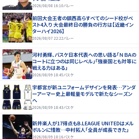
2026/08/08 16:10
バレー
前回大会王者の鎮西高らすべてのシード校がベ
スト4入り 大会最終日の勝負の行方は【近畿イン
ターハイ2026】
2026/08/07 22:22
バレー
河村勇輝、バスケ日本代表への思い語る「ＮＢＡの
コートに立つのは同じレベル」「強豪国とも対等に
戦える力はある」
2026/08/09 18:45
バスケ
宇都宮が新ユニフォームデザインを発表…アンダ
ーアーマー史上最軽量モデルで新たなシーズン
へ
2026/08/09 18:43
バスケ
新井楽人が17得点もB.LEAGUE UNITEDはメル
ボルンに惜敗…中村拓人「全員が成長できた」
2026/08/09 18:16
バスケ