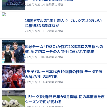
2026/07/21 14:48
話題の投稿
19歳ヤマルの“年上恋人♡”ガルシア、50万いい
ね獲得SNS爆跳ねか
2026/07/20 11:12
話題の投稿
競泳チーム「TASC」が挑む2028年ロス五輪への
道。堀之内コーチの人間性に惹かれて結成
2026/07/17 06:06
話題の投稿
【男子バレー日本代表】9連勝の価値 データで読
み解くVNLの現在地
2026/07/16 16:42
話題の投稿
【Jリーグ】秋春制元年が8月開幕 初の年度またぎ
シーズンで何が変わる
2026/07/15 15:55
話題の投稿