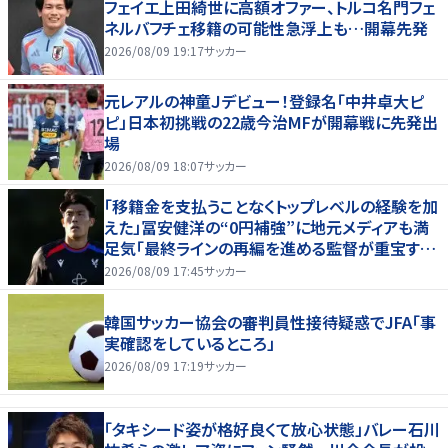
フェイエ上田綺世に高額オファー、トルコ名門フェ
ネルバフチェ移籍の可能性急浮上も…開幕先発
2026/08/09 19:17
サッカー
元レアルの神童Ｊデビュー！登録名「中井卓大ピ
ピ」日本初挑戦の22歳今治MFが開幕戦に先発出
場
2026/08/09 18:07
サッカー
「移籍金を支払うことなくトップレベルの経験を加
えた」冨安健洋の“0円補強”に地元メディアも満
足気「最終ラインの再編を進める監督が重宝する
柔軟性を備えている」
2026/08/09 17:45
サッカー
韓国サッカー協会の審判員性接待疑惑でJFA「事
実確認をしているところ」
2026/08/09 17:19
サッカー
「タキシード姿が格好良くて放心状態」バレー石川