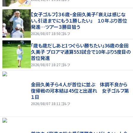
【女子ゴルフ】３６歳・金田久美子「衰えは感じな
い。引退までにもう１勝したい」 １０年ぶり首位
発進…ツアー３勝目狙う
2026/08/07 18:50
ゴルフ
「歳も歳だしあと1つぐらい勝ちたい」36歳の金田
久美子 プロアマ通算553試合で10年ぶり5度目の
首位発進
2026/08/07 18:27
ゴルフ
金田久美子ら４人が首位に並ぶ 体調不良から
復帰戦の河本結は45位と出遅れ 女子ゴルフ第
１日
2026/08/07 18:11
ゴルフ