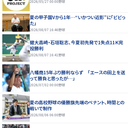
2026/05/27 00:00
野球
夏の甲子園Vから1年…“いかつい近影”に「ビビっ
た」
2026/08/07 16:46
野球
健大高崎・石垣聡志、今夏初先発で1失点11Ｋ完
投勝利
2026/08/07 16:41
野球
八幡商15年ぶり勝利ならず 「エースの田上を送
って勝負と思ったが…」
2026/07/02 00:00
野球
夏の高校野球の優勝旗先端のペナント、時間との
戦いで制作
2026/08/06 06:00
野球