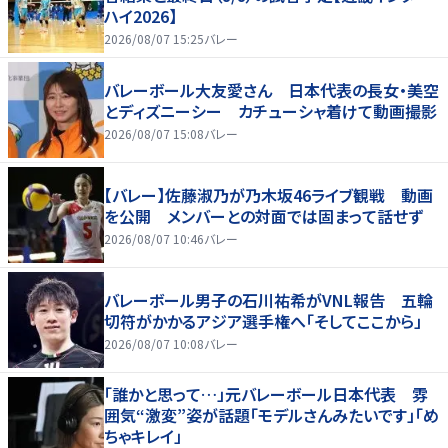
ハイ2026】
2026/08/07 15:25
バレー
バレーボール大友愛さん 日本代表の長女・美空
とディズニーシー カチューシャ着けて動画撮影
2026/08/07 15:08
バレー
【バレー】佐藤淑乃が乃木坂46ライブ観戦 動画
を公開 メンバーとの対面では固まって話せず
2026/08/07 10:46
バレー
バレーボール男子の石川祐希がVNL報告 五輪
切符がかかるアジア選手権へ「そしてここから」
2026/08/07 10:08
バレー
「誰かと思って…」元バレーボール日本代表 雰
囲気“激変”姿が話題「モデルさんみたいです」「め
ちゃキレイ」