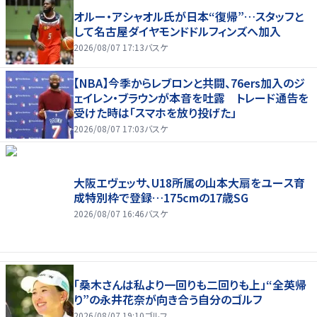
オルー・アシャオル氏が日本“復帰”…スタッフと
して名古屋ダイヤモンドドルフィンズへ加入
2026/08/07 17:13
バスケ
【NBA】今季からレブロンと共闘、76ers加入のジ
ェイレン・ブラウンが本音を吐露 トレード通告を
受けた時は「スマホを放り投げた」
2026/08/07 17:03
バスケ
大阪エヴェッサ、U18所属の山本大扇をユース育
成特別枠で登録…175cmの17歳SG
2026/08/07 16:46
バスケ
「桑木さんは私より一回りも二回りも上」“全英帰
り”の永井花奈が向き合う自分のゴルフ
2026/08/07 19:10
ゴルフ