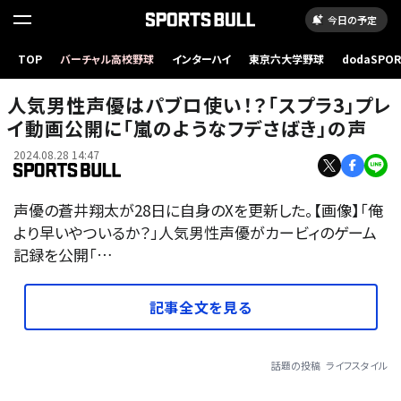
今日の予定
TOP
バーチャル高校野球
インターハイ
東京六大学野球
dodaSPO
（新しいタブ
人気男性声優はパブロ使い！？「スプラ3」プレ
イ動画公開に「嵐のようなフデさばき」の声
2024.08.28 14:47
声優の蒼井翔太が28日に自身のXを更新した。【画像】「俺
より早いやついるか？」人気男性声優がカービィのゲーム
記録を公開「…
記事全文を見る
話題の投稿
ライフスタイル