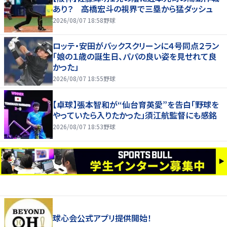
あり？ 高橋宏斗の視界で三塁から猛ダッシュ
2026/08/07 18:58
野球
ロッテ・安田がバックスクリーンに４号同点２ラン
「娘の１歳の誕生日、パパの良い姿を見せれて良
かった」
2026/08/07 18:55
野球
【卓球】張本智和が“仙台育英愛”を告白「野球を
やっていたら入りたかった」須江航監督にも感銘
2026/08/07 18:53
野球
球心会公式アプリ提供開始！