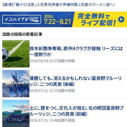
【画像】「飯テロ注意」人気男性声優が声優仲間と京都のラーメン店へ！
話題の投稿
の新着記事
鈴木彩艶争奪戦、欧州4クラブが接触 リーズには
一度断りか
2026/08/04 20:37
話題の投稿
優勝しても、消えるかもしれない――富良野ブルーリ
ッジ、二つの真実（後編）
2026/07/21 15:25
話題の投稿
土に、膝をつく。文化人が挑む、北の球団――富良野ブ
ルーリッジ、二つの真実（前編）
2026/07/21 14:48
話題の投稿