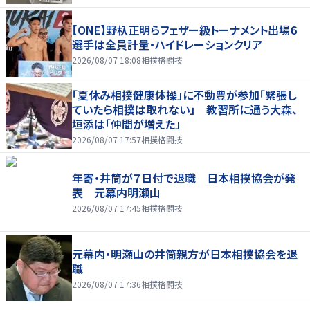
【ONE】野杁正明らフェザー級トーナメント出場６
選手は全員計量・ハイドレーションクリア
2026/08/07 18:08
相撲格闘技
「夏休み相撲健康体操」に不動豊が参加「緊張し
ていたら相撲は取れない」 教習所に通う大森、
垣添は「仲間が増えた」
2026/08/07 17:57
相撲格闘技
年寄・井筒が７日付で退職 日本相撲協会が発
表 元幕内明瀬山
2026/08/07 17:45
相撲格闘技
元幕内・明瀬山の井筒親方が日本相撲協会を退
職
2026/08/07 17:36
相撲格闘技