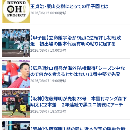
王貞治・栗山英樹にとっての甲子園とは
2026/06/15 00:00
野球
【甲子園】立命館宇治が９回に逆転許し初戦敗
退 初出場の熊本代表有明の粘りに屈する
2026/08/07 19:00
野球
【広島】秋山翔吾が海外FA権取得「シーズン中な
ので何かを考えるとかはない」１番中堅で先発
2026/08/07 19:00
野球
【阪神】佐藤輝明が先制23号 本塁打キング森下
翔太に２本差 ２年連続で黒ユニ初戦にアーチ
2026/08/07 18:59
野球
【阪神】佐藤輝明１発の陰に近本光司の陽動作戦