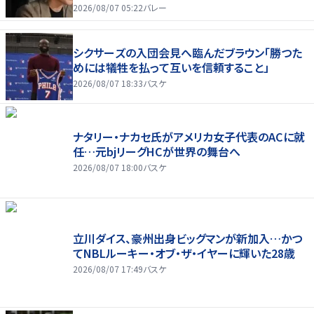
2026/08/07 05:22
バレー
シクサーズの入団会見へ臨んだブラウン「勝つた
めには犠牲を払って互いを信頼すること」
2026/08/07 18:33
バスケ
ナタリー・ナカセ氏がアメリカ女子代表のACに就
任…元bjリーグHCが世界の舞台へ
2026/08/07 18:00
バスケ
立川ダイス、豪州出身ビッグマンが新加入…かつ
てNBLルーキー・オブ・ザ・イヤーに輝いた28歳
2026/08/07 17:49
バスケ