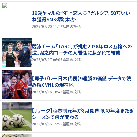
19歳ヤマルの“年上恋人♡”ガルシア、50万いい
ね獲得SNS爆跳ねか
2026/07/20 11:12
話題の投稿
競泳チーム「TASC」が挑む2028年ロス五輪への
道。堀之内コーチの人間性に惹かれて結成
2026/07/17 06:06
話題の投稿
【男子バレー日本代表】9連勝の価値 データで読
み解くVNLの現在地
2026/07/16 16:42
話題の投稿
【Jリーグ】秋春制元年が8月開幕 初の年度またぎ
シーズンで何が変わる
2026/07/15 15:55
話題の投稿