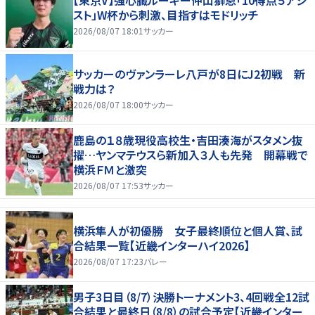
スト」W杯から刺激、目指すはモドリッチ
2026/08/07 18:01
サッカー
サッカーのヴァンラーレ八戸が8日にJ2初戦 新
戦力は？
2026/08/07 18:00
サッカー
鹿島の１８歳現役高校生・吉田湊海がスタメン抜
擢…ヤンマテウスら新加入３人も先発 開幕戦で
横浜ＦＭと激突
2026/08/07 17:53
サッカー
横浜隼人が初優勝 女子最終順位と個人賞、試
合結果一覧【近畿インターハイ2026】
2026/08/07 17:23
バレー
男子3日目（8/7）決勝トーナメント3、4回戦全12試
合結果と最終日（8/8）の試合予定【近畿インター