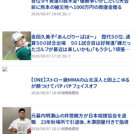
首位タイ発進の鈴木愛「優勝争いがしたい」大会
前に熊本の被災地へ1000万円の救援金贈る
2026/08/07 18:06
ゴルフ
金田久美子「あんびりーばぼー」 歴代５０位、通
算５００試合出場 ５０１試合目は好発進「嫌だっ
たゴルフが最近は楽しいかも」「もう少し？頑張り
たいな」
2026/08/07 17:35
ゴルフ
【ONE】ストロー級MMAの山北渓人と田上こゆる
が額つけてバチバチフェイスオフ
2026/08/07 18:49
相撲格闘技
元幕内明瀬山の井筒親方が日本相撲協会を退
職 23年秋場所で引退後、木瀬部屋付きで指導
2026/08/07 18:11
相撲格闘技