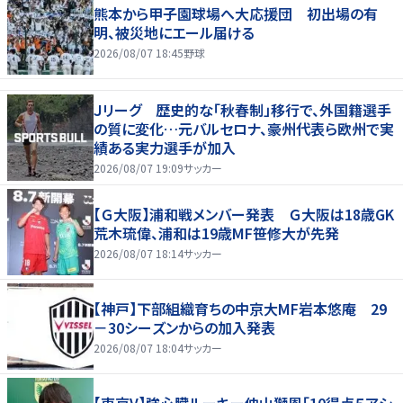
熊本から甲子園球場へ大応援団 初出場の有
明、被災地にエール届ける
2026/08/07 18:45
野球
Ｊリーグ 歴史的な「秋春制」移行で、外国籍選手
の質に変化…元バルセロナ、豪州代表ら欧州で実
績ある実力選手が加入
2026/08/07 19:09
サッカー
【Ｇ大阪】浦和戦メンバー発表 Ｇ大阪は18歳GK
荒木琉偉、浦和は19歳MF笹修大が先発
2026/08/07 18:14
サッカー
【神戸】下部組織育ちの中京大MF岩本悠庵 29
－30シーズンからの加入発表
2026/08/07 18:04
サッカー
【東京V】強心臓ルーキー仲山獅恩「10得点５アシ