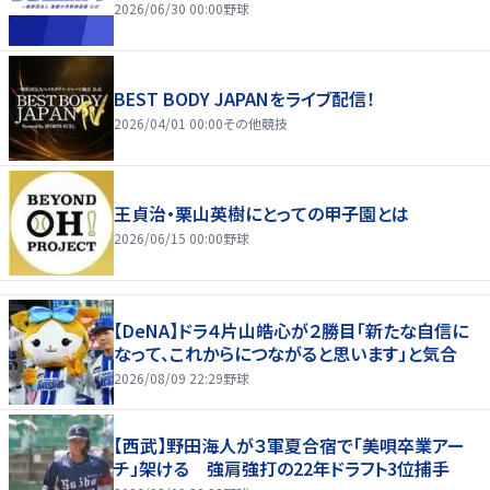
2026/06/30 00:00
野球
BEST BODY JAPANをライブ配信！
2026/04/01 00:00
その他競技
王貞治・栗山英樹にとっての甲子園とは
2026/06/15 00:00
野球
【DeNA】ドラ４片山皓心が２勝目「新たな自信に
なって、これからにつながると思います」と気合
2026/08/09 22:29
野球
【西武】野田海人が３軍夏合宿で「美唄卒業アー
チ」架ける 強肩強打の22年ドラフト3位捕手