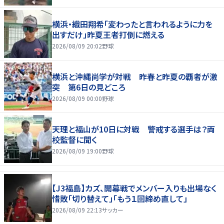
横浜・織田翔希「変わったと言われるように力を
出すだけ」昨夏王者打倒に燃える
2026/08/09 20:02
野球
横浜と沖縄尚学が対戦 昨春と昨夏の覇者が激
突 第6日の見どころ
2026/08/09 00:00
野球
天理と福山が10日に対戦 警戒する選手は？両
校監督に聞く
2026/08/09 19:00
野球
【J3福島】カズ、開幕戦でメンバー入りも出場なく
惜敗「切り替えて」「もう１回締め直して」
2026/08/09 22:13
サッカー