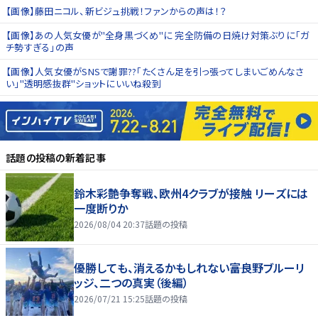
【画像】藤田ニコル、新ビジュ挑戦！ファンからの声は！？
【画像】あの人気女優が"全身黒づくめ"に 完全防備の日焼け対策ぶりに「ガ
チ勢すぎる」の声
【画像】人気女優がSNSで謝罪??「たくさん足を引っ張ってしまいごめんなさ
い」"透明感抜群"ショットにいいね殺到
話題の投稿
の新着記事
鈴木彩艶争奪戦、欧州4クラブが接触 リーズには
一度断りか
2026/08/04 20:37
話題の投稿
優勝しても、消えるかもしれない――富良野ブルーリ
ッジ、二つの真実（後編）
2026/07/21 15:25
話題の投稿