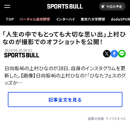
今日の予定
TOP
バーチャル高校野球
インターハイ
東京六大学野球
dodaSPO
（新しいタブ
「人生の中でもとっても大切な思い出」上村ひ
なのが撮影でのオフショットを公開！
2024.08.28 00:02
日向坂46の上村ひなのが28日、自身のインスタグラムを更
新した。【画像】日向坂46の上村ひなの！「ひなたフェスのグ
ッズか…
記事全文を見る
話題の投稿
ライフスタイル