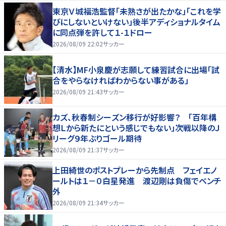
東京Ｖ城福浩監督「未熟さが出たかな」「これを学
びにしないといけない」後半アディショナルタイム
に同点弾を許して１-１ドロー
2026/08/09 22:02
サッカー
【清水】MF小泉慶が志願して練習試合に出場「試
合をやらなければわからない事がある」
2026/08/09 21:43
サッカー
カズ、秋春制シーズン移行が好影響？ 「百年構
想Ｌから新たにという感じでもない」次戦以降のＪ
リーグ９年ぶりゴール期待
2026/08/09 21:37
サッカー
上田綺世のポストプレーから先制点 フェイエノ
ールトは１－０白星発進 渡辺剛は負傷でベンチ
外
2026/08/09 21:34
サッカー