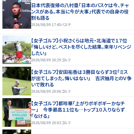
日本代表復帰の八村塁「日本のバスケは今、チャ
ンスがある。本当に今が大事」代表での自身の役
割も語る
2026/08/09 17:45
バスケ
【女子ゴルフ】小祝さくらは地元・北海道で１７位
「悔しいけど、ベストを尽くした結果。来年リベンジ
したい」
2026/08/09 20:29
ゴルフ
【女子ゴルフ】安田祐香は３勝目ならず３位「ミス
が出てしまった。悔いはない」 吉沢柚月とのＶ争
いで敗れる
2026/08/09 20:06
ゴルフ
【女子ゴルフ】都玲華「上がりボギボギーかなチ
ー」 今季最高１１位も…トップ１０入りならず
「なける」
2026/08/09 20:03
ゴルフ