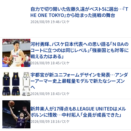
自力で切り開いた佐藤久遠がベスト5に選出…『T
HE ONE TOKYO』から始まった挑戦の舞台
2026/08/09 19:46
バスケ
河村勇輝、バスケ日本代表への思い語る「ＮＢＡの
コートに立つのは同じレベル」「強豪国とも対等に
戦える力はある」
2026/08/09 18:45
バスケ
宇都宮が新ユニフォームデザインを発表…アンダ
ーアーマー史上最軽量モデルで新たなシーズン
へ
2026/08/09 18:43
バスケ
新井楽人が17得点もB.LEAGUE UNITEDはメル
ボルンに惜敗…中村拓人「全員が成長できた」
2026/08/09 18:16
バスケ