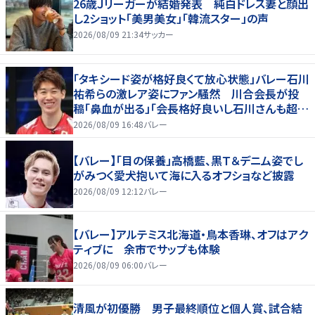
26歳Ｊリーガーが結婚発表 純白ドレス妻と顔出
し2ショット「美男美女」「韓流スター」の声
2026/08/09 21:34
サッカー
「タキシード姿が格好良くて放心状態」バレー石川
祐希らの激レア姿にファン騒然 川合会長が投
稿「鼻血が出る」「会長格好良いし石川さんも超格
好いい」
2026/08/09 16:48
バレー
【バレー】「目の保養」高橋藍、黒Ｔ＆デニム姿でし
がみつく愛犬抱いて海に入るオフショなど披露
2026/08/09 12:12
バレー
【バレー】アルテミス北海道・鳥本香琳、オフはアク
ティブに 余市でサップも体験
2026/08/09 06:00
バレー
清風が初優勝 男子最終順位と個人賞、試合結