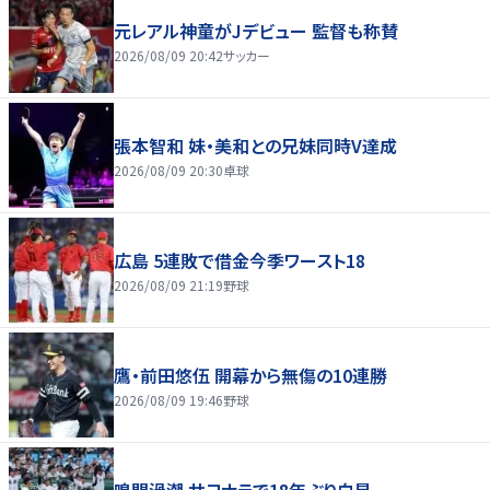
元レアル神童がJデビュー 監督も称賛
2026/08/09 20:42
サッカー
張本智和 妹・美和との兄妹同時V達成
2026/08/09 20:30
卓球
広島 5連敗で借金今季ワースト18
2026/08/09 21:19
野球
鷹・前田悠伍 開幕から無傷の10連勝
2026/08/09 19:46
野球
鳴門渦潮 サヨナラで18年ぶり白星