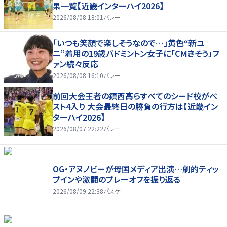
果一覧【近畿インターハイ2026】
2026/08/08 18:01
バレー
「いつも笑顔で楽しそうなので…」黄色“新ユ
ニ”着用の19歳バドミントン女子に「CMきそう」フ
ァン続々反応
2026/08/08 16:10
バレー
前回大会王者の鎮西高らすべてのシード校がベ
スト4入り 大会最終日の勝負の行方は【近畿イン
ターハイ2026】
2026/08/07 22:22
バレー
OG・アヌノビーが母国メディア出演…劇的ティッ
プインや激闘のプレーオフを振り返る
2026/08/09 22:38
バスケ