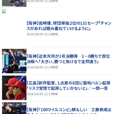
2026/08/09 22:28
野球
【阪神】岩崎優、球団単独２位の131セーブ「チャン
スがあれば積み重ねていけるように」
2026/08/09 22:24
野球
【阪神】近本光司が1号決勝弾 1－0勝ちで首位
決戦へ「大きい。勝つと負けるで全然違う」
2026/08/09 22:24
野球
【広島】新井監督、１点差の８回に菊地ハルン起用
「リスク覚悟で起用していかないと」／一問一答
2026/08/09 22:23
野球
【阪神】「100マイルコンビ」頼もしい 工藤泰成は