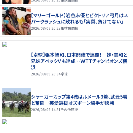
【マリーゴールド】岩谷麻優とビクトリア弓月はス
パークラッシュに敗れるも「実質、負けてない」
2026/08/09 20:23
相撲格闘技
【卓球】張本智和、日本開催で連覇！ 妹・美和と
兄妹アベックＶも達成…ＷＴＴチャンピオンズ横
浜
2026/08/09 20:34
卓球
シャーガーカップ第4戦はルメール3着、武豊5着
と奮闘…英愛選抜オズボーン騎手が快勝
2026/08/09 14:31
その他競技