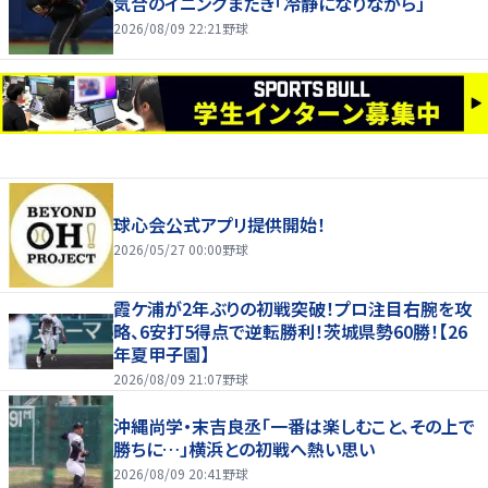
気合のイニングまたぎ「冷静になりながら」
2026/08/09 22:21
野球
球心会公式アプリ提供開始！
2026/05/27 00:00
野球
霞ケ浦が2年ぶりの初戦突破！プロ注目右腕を攻
略、6安打5得点で逆転勝利！茨城県勢60勝！【26
年夏甲子園】
2026/08/09 21:07
野球
沖縄尚学・末吉良丞「一番は楽しむこと、その上で
勝ちに…」横浜との初戦へ熱い思い
2026/08/09 20:41
野球