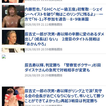
内藤哲也、「ＧＨＣヘビー級王座」初奪取…シェイ
ン・ヘイストを破り「俺はこのリングに残るよ」…一
方で「Ｎ-１」不参加を通告…８・９後楽園
2026/08/09 21:11
相撲格闘技
辰吉丈一郎が次男・寿以輝の辛勝に愛のあるダメ
出し「（成長は）ない」 ２度目のタイトル挑戦は
「あかんやろ」
2026/08/09 20:59
相撲格闘技
辰吉寿以輝、判定勝ち 「警察官ボクサー」杉田
ダイスケさんの急死で対戦相手が変更も
2026/08/09 20:39
相撲格闘技
辰吉丈一郎の次男・寿以輝がリング上で涙「見守
る会の会長がお亡くなりになって、弔いとして勝つ
ことができてよかった」再起３戦目は判定勝ち
2026/08/09 20:28
相撲格闘技