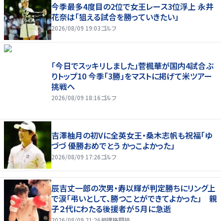
今季最多4度目の2位で女王レース3位浮上 永井
花奈は「狙える試合を勝っていきたい」
2026/08/09 19:03
ゴルフ
「今日でスッキリしました」菅楓華が国内4試合ぶ
りトップ10 今季「3勝」をマストに掲げて米ツアー
挑戦へ
2026/08/09 18:16
ゴルフ
吉澤柚月の初Vに全英女王・桑木志帆も祝福「ゆ
づづ 優勝おめでとう かっこよかった」
2026/08/09 17:26
ゴルフ
辰吉丈一郎の次男・寿以輝が判定勝ちにリング上
で涙「弔いとして、勝つことができてよかった」 親
子２代にわたる後援者が５月に急逝
2026/08/09 21:26
相撲格闘技