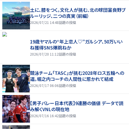
土に、膝をつく。文化人が挑む、北の球団――富良野ブ
ルーリッジ、二つの真実（前編）
2026/07/21 14:48
話題の投稿
19歳ヤマルの“年上恋人♡”ガルシア、50万いい
ね獲得SNS爆跳ねか
2026/07/20 11:12
話題の投稿
競泳チーム「TASC」が挑む2028年ロス五輪への
道。堀之内コーチの人間性に惹かれて結成
2026/07/17 06:06
話題の投稿
【男子バレー日本代表】9連勝の価値 データで読
み解くVNLの現在地
2026/07/16 16:42
話題の投稿