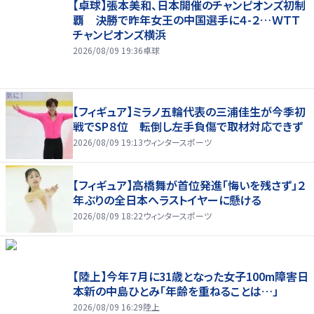
【卓球】張本美和、日本開催のチャンピオンズ初制
覇 決勝で昨年女王の中国選手に４-２…ＷＴＴ
チャンピオンズ横浜
2026/08/09 19:36
卓球
【フィギュア】ミラノ五輪代表の三浦佳生が今季初
戦でSP８位 転倒し左手負傷で取材対応できず
2026/08/09 19:13
ウィンタースポーツ
【フィギュア】高橋舞が首位発進「悔いを残さず」２
年ぶりの全日本へラストイヤーに懸ける
2026/08/09 18:22
ウィンタースポーツ
【陸上】今年７月に31歳となった女子100m障害日
本新の中島ひとみ「年齢を重ねることは…」
2026/08/09 16:29
陸上