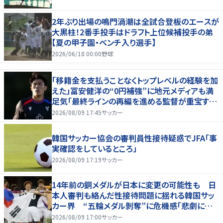
2年ぶり出場の鳴門渦潮は全試合登板のエースが
大黒柱！2番手投手はドラフト上位候補投手の弟
【夏の甲子園・ベンチ入り選手】
2026/06/18 00:00
野球
「移籍金を支払うことなくトップレベルの経験を加
えた」冨安健洋の“0円補強”に地元メディアも満
足気「最終ラインの再編を進める監督が重宝する
柔軟性を備えている」
2026/08/09 17:45
サッカー
韓国サッカー協会の審判員性接待疑惑でJFA「事
実確認をしているところ」
2026/08/09 17:19
サッカー
14年前の銅メダルが日本に変更の可能性も 日
本人審判も絡んだ性接待問題に揺れる韓国サッ
カー界 “五輪メダル剝奪”に危機感「悲劇に見
舞われる」
2026/08/09 17:00
サッカー