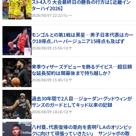
スト4入り 大会最終日の勝負の行方は【近畿イン
ターハイ2026】
2026/08/07 22:22
バレー
モンゴルとの第1戦は黒星…男子日本代表はカー
ク18得点、ハーパージュニア15得点も及ばず
2026/08/09 15:50
バスケ
来季ウィザーズデビューを飾るデイビス…超巨額
な延長契約は開幕後まで持ち越しか？
2026/08/09 15:45
バスケ
過去30年間で2人目…ジョーダン・グッドウィンが
サンズのガードとしてキッド以来の記録
2026/08/09 14:18
バスケ
八村塁、代表復帰の意向を表明「ＬＡのオリンピッ
クに向けて頑張っていきたい」 サンジャポの取