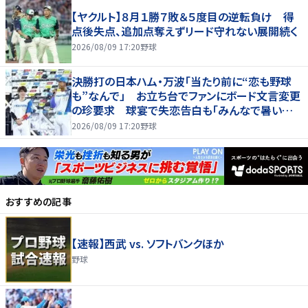
【ヤクルト】８月１勝７敗＆５度目の逆転負け 得
点後失点、追加点奪えずリード守れない展開続く
2026/08/09 17:20
野球
決勝打の日本ハム・万波「当たり前に“恋も野球
も”なんで」 お立ち台でファンにボード文言変更
の珍要求 球宴で失恋告白も「みんなで暑い夏
にしましょう！」
2026/08/09 17:20
野球
おすすめの記事
【速報】西武 vs. ソフトバンクほか
野球