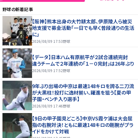
野球
の新着記事
【阪神】熊本出身の大竹耕太郎、伊原陵人ら被災
地支援で募金活動「一日でも早く普段通りの生活
に」
2026/08/09 17:53
野球
【データ】日本ハム有原航平が２試合連続完封
違うチームで２年連続の「１－０完封」は26年ぶり
2026/08/09 17:52
野球
9年ぶり出場の中京は最速148キロを誇る二刀流
が大黒柱！投打に逸材揃い、躍進を狙う【夏の甲
子園・ベンチ入り選手】
2026/08/09 17:46
野球
【9日の甲子園見どころ】中京VS霞ケ浦は大会屈
指の右腕対決！ともに最速148キロの剛腕がプラ
イドをかけて対戦