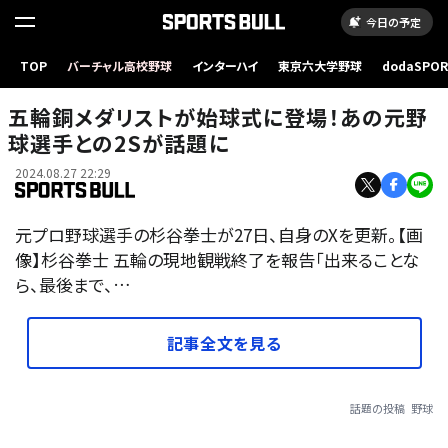
今日の予定
TOP
バーチャル高校野球
インターハイ
東京六大学野球
dodaSPO
（新しいタブ
五輪銅メダリストが始球式に登場！あの元野
球選手との2Sが話題に
2024.08.27 22:29
元プロ野球選手の杉谷拳士が27日、自身のXを更新。【画
像】杉谷拳士 五輪の現地観戦終了を報告「出来ることな
ら、最後まで、…
記事全文を見る
話題の投稿
野球