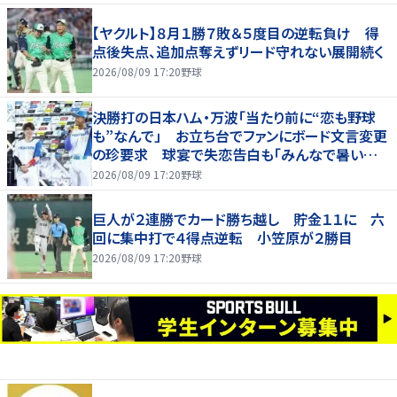
【ヤクルト】８月１勝７敗＆５度目の逆転負け 得
点後失点、追加点奪えずリード守れない展開続く
2026/08/09 17:20
野球
決勝打の日本ハム・万波「当たり前に“恋も野球
も”なんで」 お立ち台でファンにボード文言変更
の珍要求 球宴で失恋告白も「みんなで暑い夏
にしましょう！」
2026/08/09 17:20
野球
巨人が２連勝でカード勝ち越し 貯金１１に 六
回に集中打で４得点逆転 小笠原が２勝目
2026/08/09 17:20
野球