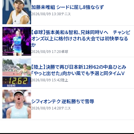
加藤未唯組 シードに屈し8強ならず
2026/08/09 13:38
テニス
【卓球】張本美和＆智和、兄妹同時Ｖへ チャンピ
オンズ以上に格付けされる大会では初快挙なる
か
2026/08/09 17:20
卓球
【陸上】決勝で再び日本新12秒62の中島ひとみ
「やっと出せた」向かい風でも予選と同タイムＶ
2026/08/09 15:42
陸上
シフィオンテク 逆転勝ちで雪辱
2026/08/09 14:28
テニス