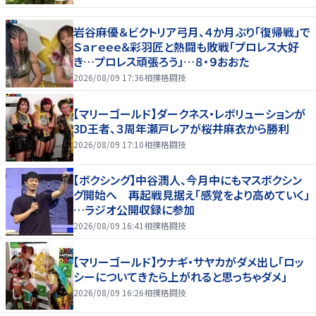
岩谷麻優＆ビクトリア弓月、４か月ぶり「復帰戦」で
Ｓａｒｅｅｅ＆彩羽匠と熱闘も敗戦「プロレス大好
き…プロレス頑張ろう」…８・９おおた
2026/08/09 17:36
相撲格闘技
【マリーゴールド】ダークネス・レボリューションが
3D王者、３周年瀬戸レアが桜井麻衣から勝利
2026/08/09 17:10
相撲格闘技
【ボクシング】中谷潤人、今月中にもマスボクシン
グ開始へ 再起戦見据え「感覚をより高めていく」
…ラジオ公開収録に参加
2026/08/09 16:41
相撲格闘技
【マリーゴールド】ウナギ・サヤカがダメ出し「ロッ
シーについてきたら上がれると思っちゃダメ」
2026/08/09 16:26
相撲格闘技