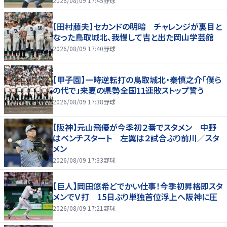
2026/08/09 17:45
野球
【田村藤夫】セカンドの明暗 チャレンジが裏目と
なった鳥取城北、我慢して吉と出た岡山学芸館
2026/08/09 17:40
野球
【甲子園】一時逆転打の鳥取城北・秦慎之介「僕ら
の代で」来夏の県勢全国11連敗ストップ誓う
2026/08/09 17:38
野球
【阪神】元山飛優が今季初２番でスタメン 中野
はベンチスタート 左翼は２試合ぶり前川／スタ
メン
2026/08/09 17:33
野球
【巨人】岡田悠希どでかい仕事！今季初昇格即スタ
メンでＶ打 15日ぶり単独首位浮上へ阪神に圧
2026/08/09 17:21
野球