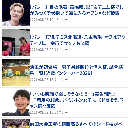
【バレー】「目の保養」高橋藍、黒Ｔ＆デニム姿でし
がみつく愛犬抱いて海に入るオフショなど披露
2026/08/09 12:12
バレー
【バレー】アルテミス北海道・鳥本香琳、オフはアク
ティブに 余市でサップも体験
2026/08/09 06:00
バレー
清風が初優勝 男子最終順位と個人賞、試合結
果一覧【近畿インターハイ2026】
2026/08/08 18:01
バレー
「いつも笑顔で楽しそうなので…」黄色“新ユ
ニ”着用の19歳バドミントン女子に「CMきそう」フ
ァン続々反応
2026/08/08 16:10
バレー
前回大会王者の鎮西高らすべてのシード校がベ