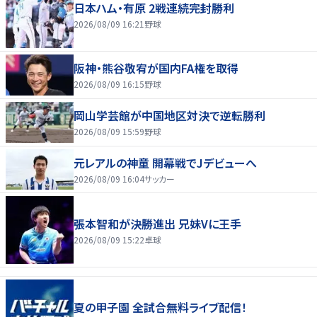
日本ハム・有原 2戦連続完封勝利
2026/08/09 16:21
野球
阪神・熊谷敬宥が国内FA権を取得
2026/08/09 16:15
野球
岡山学芸館が中国地区対決で逆転勝利
2026/08/09 15:59
野球
元レアルの神童 開幕戦でJデビューへ
2026/08/09 16:04
サッカー
張本智和が決勝進出 兄妹Vに王手
2026/08/09 15:22
卓球
夏の甲子園 全試合無料ライブ配信！