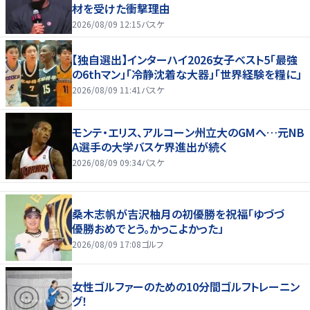
材を受けた衝撃理由
2026/08/09 12:15
バスケ
【独自選出】インターハイ2026女子ベスト5「最強
の6thマン」「冷静沈着な大器」「世界経験を糧に」
2026/08/09 11:41
バスケ
モンテ・エリス、アルコーン州立大のGMへ…元NB
A選手の大学バスケ界進出が続く
2026/08/09 09:34
バスケ
桑木志帆が吉沢柚月の初優勝を祝福「ゆづづ
優勝おめでとう。かっこよかった」
2026/08/09 17:08
ゴルフ
女性ゴルファーのための10分間ゴルフトレーニン
グ！