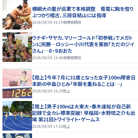
横綱大の里が巡業で本格調整 竜電に胸を借り
ぶつかり稽古、三段目結山には指導
2026/08/09 16:19
相撲格闘技
ウナギ・サヤカ、マリーゴールド「初参戦」でメガト
ンに完勝…ロッシー小川代表を罵倒「ただのジイ
さん」…８・９おおた
2026/08/09 15:46
相撲格闘技
【陸上】今年７月に31歳となった女子100m障害日
本新の中島ひとみ「年齢を重ねることは…」
2026/08/09 16:29
陸上
【陸上】男子100mは大東大・春木達裕が自己新
記録で全カレ標準突破！ 早稲田・水野琉之介も出
場 第21回トワイライト・ゲームス
2026/08/09 17:10
陸上