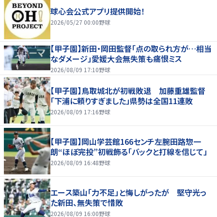
球心会公式アプリ提供開始！
2026/05/27 00:00
野球
【甲子園】新田・岡田監督「点の取られ方が…相当
なダメージ」愛媛大会無失策も痛恨ミス
2026/08/09 17:10
野球
【甲子園】鳥取城北が初戦敗退 加藤重雄監督
「下浦に頼りすぎました」県勢は全国11連敗
2026/08/09 17:16
野球
【甲子園】岡山学芸館166センチ左腕田路惣一
朗“ほぼ完投”初戦飾る「バックと打線を信じて」
2026/08/09 16:48
野球
エース築山「力不足」と悔しがったが 堅守光っ
た新田、無失策で惜敗
2026/08/09 16:00
野球