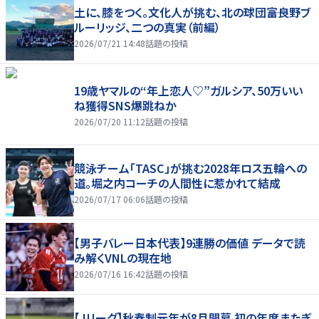
土に、膝をつく。文化人が挑む、北の球団――富良野ブ
ルーリッジ、二つの真実（前編）
2026/07/21 14:48
話題の投稿
19歳ヤマルの“年上恋人♡”ガルシア、50万いい
ね獲得SNS爆跳ねか
2026/07/20 11:12
話題の投稿
競泳チーム「TASC」が挑む2028年ロス五輪への
道。堀之内コーチの人間性に惹かれて結成
2026/07/17 06:06
話題の投稿
【男子バレー日本代表】9連勝の価値 データで読
み解くVNLの現在地
2026/07/16 16:42
話題の投稿
【Jリーグ】秋春制元年が8月開幕 初の年度またぎ