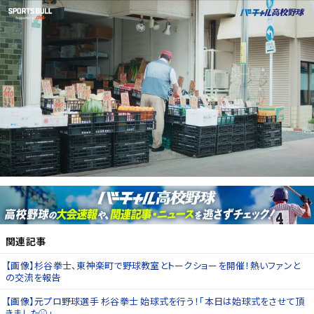
関連記事
【画像】杉谷拳士、東神楽町で野球教室とトークショーを開催！熱いファンと
の交流を報告
【画像】元プロ野球選手 杉谷拳士 始球式を行う！「本日は始球式をさせて頂
きました⚾️」