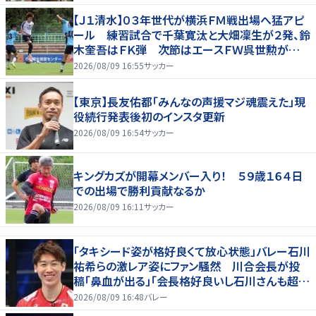
【Ｊ１清水】０３年世代が横浜ＦＭ戦出場へ猛アピ
ール 練習試合で千葉寛汰と大畑凜生が２発、鈴
木奎吾はＦＫ弾 次節はエースＦＷ呉世勲が出
場停止
2026/08/09 16:55
サッカー
【東京】長友佑都「みんなの声援マジ魂震えた」現
役続行発表後初のインスタ更新
2026/08/09 16:54
サッカー
キングカズが開幕メンバー入り！ ５９歳１６４日
での出場で勝利貢献なるか
2026/08/09 16:11
サッカー
「タキシード姿が格好良くて放心状態」バレー石川
祐希らの激レア姿にファン騒然 川合会長が投
稿「鼻血が出る」「会長格好良いし石川さんも超格
好いい」
2026/08/09 16:48
バレー