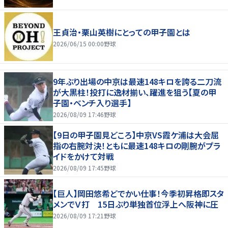
王貞治・栗山英樹にとっての甲子園とは
2026/06/15 00:00
野球
9年ぶり出場の中京は最速148キロを誇る二刀流
が大黒柱！投打に逸材揃い、躍進を狙う【夏の甲
子園・ベンチ入り選手】
2026/08/09 17:46
野球
【9日の甲子園見どころ】中京VS霞ケ浦は大会屈
指の右腕対決！ともに最速148キロの剛腕がプラ
イドをかけて対戦
2026/08/09 17:45
野球
【巨人】岡田悠希どでかい仕事！今季初昇格即スタ
メンでＶ打 15日ぶり単独首位浮上へ阪神に圧
2026/08/09 17:21
野球