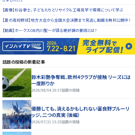
【画像】杉谷拳士、子どもたちとリサイクル工場見学で環境について学ぶ
【夏の高校野球】地方大会から全国大会決勝まで見逃し動画を無料公開中！
【動画】ホークスOB内川聖一が語る絶好調の要因とは?
話題の投稿
の新着記事
鈴木彩艶争奪戦、欧州4クラブが接触 リーズには
一度断りか
2026/08/04 20:37
話題の投稿
優勝しても、消えるかもしれない――富良野ブルーリ
ッジ、二つの真実（後編）
2026/07/21 15:25
話題の投稿