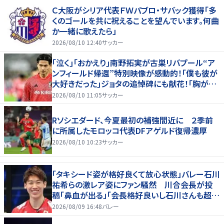
Ｃ大阪がシリア代表ＦＷパブロ・サバック獲得「多
くのゴールを共に祝えることを望んでいます。何曲
か一緒に歌えたら」
2026/08/10 12:40
サッカー
｢泣く｣｢おかえり｣南野拓実が古巣リバプール“ア
ンフィールド帰還”特別映像が感動的！｢僕も彼が
大好きだった｣ジョタの追悼碑にも献花！｢胸が熱
くなります…｣
2026/08/10 11:05
サッカー
Rソシエダード、今夏最初の補強間近に ２季前
に所属したモロッコ代表DFアゲルド復帰濃厚
2026/08/10 10:23
サッカー
「タキシード姿が格好良くて放心状態」バレー石川
祐希らの激レア姿にファン騒然 川合会長が投
稿「鼻血が出る」「会長格好良いし石川さんも超格
好いい」
2026/08/09 16:48
バレー