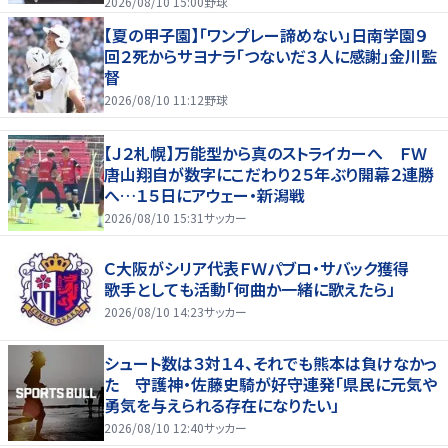
2026/08/10 15:00
野球
【夏の甲子園】「ワンプレー諦めない」日南学園９
回２死からサヨナラ「つないだ３人に感謝」金川監
督
2026/08/10 11:12
野球
【Ｊ２札幌】万能型から真のストライカーへ ＦＷ
唐山翔自が数字にこだわり２５年ぶり開幕２連勝
へ…１５日にアウェー・新潟戦
2026/08/10 15:31
サッカー
Ｃ大阪がシリア代表ＦＷパブロ・サバック獲得
歌手としても活動「何曲か一緒に歌えたら」
2026/08/10 14:23
サッカー
シュート数は３対１４、それでも熊本は負けなかっ
た 守護神・佐藤史騎が好守連発「県民に元気や
勇気を与えられる存在になりたい」
2026/08/10 12:40
サッカー