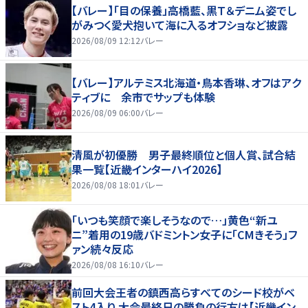
【バレー】「目の保養」高橋藍、黒Ｔ＆デニム姿でし
がみつく愛犬抱いて海に入るオフショなど披露
2026/08/09 12:12
バレー
【バレー】アルテミス北海道・鳥本香琳、オフはアク
ティブに 余市でサップも体験
2026/08/09 06:00
バレー
清風が初優勝 男子最終順位と個人賞、試合結
果一覧【近畿インターハイ2026】
2026/08/08 18:01
バレー
「いつも笑顔で楽しそうなので…」黄色“新ユ
ニ”着用の19歳バドミントン女子に「CMきそう」フ
ァン続々反応
2026/08/08 16:10
バレー
前回大会王者の鎮西高らすべてのシード校がベ
スト4入り 大会最終日の勝負の行方は【近畿イン