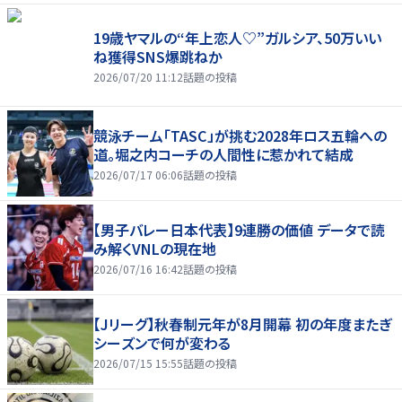
19歳ヤマルの“年上恋人♡”ガルシア、50万いい
ね獲得SNS爆跳ねか
2026/07/20 11:12
話題の投稿
競泳チーム「TASC」が挑む2028年ロス五輪への
道。堀之内コーチの人間性に惹かれて結成
2026/07/17 06:06
話題の投稿
【男子バレー日本代表】9連勝の価値 データで読
み解くVNLの現在地
2026/07/16 16:42
話題の投稿
【Jリーグ】秋春制元年が8月開幕 初の年度またぎ
シーズンで何が変わる
2026/07/15 15:55
話題の投稿