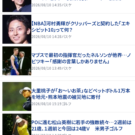
2026/08/10 14:35
バスケ
【NBA】河村勇輝がクリッパーズと契約した「エキ
シビット10」って何？
2026/08/10 14:28
バスケ
マブスで最初の指揮官だったネルソンが他界…ノ
ビツキー「感謝の言葉しかありません」
2026/08/10 13:49
バスケ
大里桃子が「お～いお茶」などペットボトル1万本
を地元・熊本地震の被災地に寄付
2026/08/10 15:19
ゴルフ
POに進む松山英樹に若手の強敵続々…２週前は
21歳、１週前と今回は24歳Ｖ 米男子ゴルフ