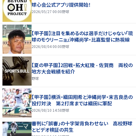
球心会公式アプリ提供開始！
2026/05/27 00:00
野球
【甲子園】注目を集めるのは選手だけじゃない「琉
球のモウリーニョ」沖縄尚学・比嘉監督に熱視線
2026/08/04 00:00
野球
【夏の甲子園】2回戦・拓大紅陵 - 佐賀商 両校の
地方大会戦績を紹介
野球
【甲子園】横浜・織田翔希と沖縄尚学・末吉良丞の
投打対決 第２打席までは織田に軍配
2026/08/10 14:58
野球
審判に「誤審」の十字架背負わせない 高校野球
とビデオ検証の共生