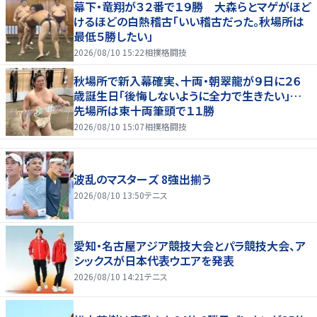
幕下・竜翔が３２番で１９勝 大森らとマゲがほど
けるほどの白熱稽古「いい稽古だった。秋場所は
最低５勝したい」
2026/08/10 15:22
相撲格闘技
秋場所で新入幕確実、十両・朝翠龍が９日に２６
歳誕生日「後悔しないように全力で生きたい」…
先場所は東十両筆頭で１１勝
2026/08/10 15:07
相撲格闘技
波乱のマスターズ 8強出揃う
2026/08/10 13:50
テニス
愛知・名古屋アジア競技大会とパラ競技大会、ア
シックスが日本代表ウエアを発表
2026/08/10 14:21
テニス