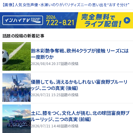
【画像】人気女性声優・水瀬いのりがパリディズニーの思い出を“おすそ分け”
話題の投稿
の新着記事
鈴木彩艶争奪戦、欧州4クラブが接触 リーズには
一度断りか
2026/08/04 20:37
話題の投稿
優勝しても、消えるかもしれない――富良野ブルーリ
ッジ、二つの真実（後編）
2026/07/21 15:25
話題の投稿
土に、膝をつく。文化人が挑む、北の球団――富良野ブ
ルーリッジ、二つの真実（前編）
2026/07/21 14:48
話題の投稿