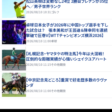
松山英樹は変動なし24位 2勝目ブレナンが35位
へ／男子世界ランク
2026/08/10 10:31
ゴルフ
卓球日本女子が2026年に中国トップ選手を下し
た試合は？ 張本美和が王芸迪＆陳幸同を連続
撃破で圧巻V【WTTチャンピオンズ横浜2026】
2026/08/10 11:00
卓球
【札幌記念・ヤマタケの特注馬】今年は大混戦！
圧倒的な距離実績が心強いシェイクユアハート
2026/08/10 11:15
その他競技
【中京記念見どころ】重賞で好走歴多数のラヴァ
ンダ
2026/08/10 11:00
その他競技