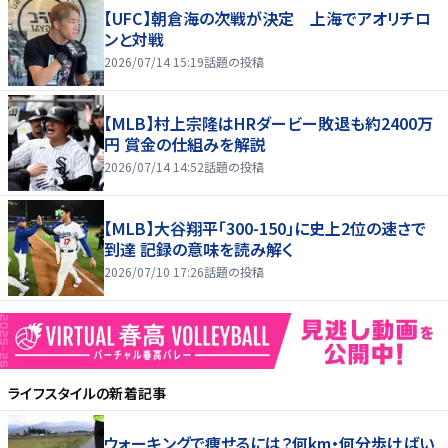
【UFC】朝倉海の次戦が決定 上海でアオリチロ
ンと対戦
2026/07/14 15:19
話題の投稿
【MLB】村上宗隆はHRダービー敗退も約2400万
円 賞金の仕組みを解説
2026/07/14 14:52
話題の投稿
【MLB】大谷翔平「300-150」に史上2位の速さで
到達 記録の意味を読み解く
2026/07/10 17:26
話題の投稿
ライフスタイル
の新着記事
ウォーキングで痩せるには？何km・何分歩けばい