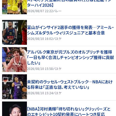
ターハイ2026】
2026/08/07 22:22
バレー
富山がインサイド2選手の獲得を発表…アミール・
シムズ＆ダラル・ウィリスジュニアと基本合意
2026/08/10 16:02
バスケ
アルバルク東京が元ブルズのオルブリッチを獲得
「一日も早く合流しチャンピオンシップ獲得に貢献
したい」
2026/08/10 15:58
バスケ
未契約のラッセル・ウェストブルック…NBAにおけ
る将来は「正直な話、考えていない」
2026/08/10 15:24
バスケ
【NBA】河村勇輝「待ち切れない」クリッパーズと
のエキシビット10契約発表にハートつき反応