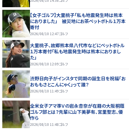
2026/08/10 14:38
ゴルフ
【女子ゴルフ】大里桃子「私も地震発生時は熊本
におりました」 被災地にお茶ペットボトル１万本
寄付
2026/08/10 12:47
ゴルフ
大里桃子、故郷熊本県八代市などにペットボトル
１万本寄付「私も地震発生時は熊本におりまし
た」
2026/08/10 12:09
ゴルフ
渋野日向子がインスタで同期の誕生日を祝福「お
おももさとこんにゃく」って誰？
2026/08/10 11:49
ゴルフ
全米女子アマ準Ｖの岩永杏奈が在籍の大阪桐蔭
ゴルフ部とは？先輩に山下美夢有、宮里聖志、優
作ら
2026/08/10 11:48
ゴルフ