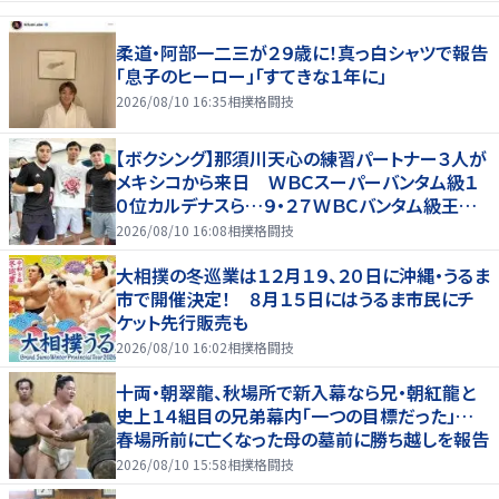
柔道・阿部一二三が２９歳に！真っ白シャツで報告
「息子のヒーロー」「すてきな１年に」
2026/08/10 16:35
相撲格闘技
【ボクシング】那須川天心の練習パートナー３人が
メキシコから来日 ＷＢＣスーパーバンタム級１
０位カルデナスら…９・２７ＷＢＣバンタム級王者・
井上拓真と再戦
2026/08/10 16:08
相撲格闘技
大相撲の冬巡業は１２月１９、２０日に沖縄・うるま
市で開催決定！ ８月１５日にはうるま市民にチ
ケット先行販売も
2026/08/10 16:02
相撲格闘技
十両・朝翠龍、秋場所で新入幕なら兄・朝紅龍と
史上１４組目の兄弟幕内「一つの目標だった」…
春場所前に亡くなった母の墓前に勝ち越しを報告
2026/08/10 15:58
相撲格闘技