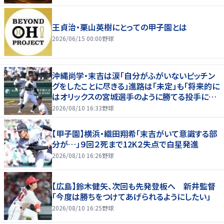
王貞治・栗山英樹にとっての甲子園とは
2026/06/15 00:00
野球
沖縄尚学・末吉は涙「自分がふがいないピッチン
グをしたことに尽きる」進路は「未定」も「将来的に
はオリックスの宮城選手のように勝てる投手に」
最速１５０キロ右腕も３回３失点降板
2026/08/10 16:33
野球
【甲子園】横浜・織田翔希「末吉がいて意識する部
分が…」９回２死まで12K２失点で白星発進
2026/08/10 16:26
野球
【広島】鈴木健矢、次回も先発登板へ 新井監督
「今度は勝ちをつけてあげられるようにしたい」
2026/08/10 16:25
野球