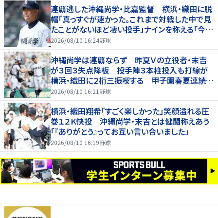
連覇逃した沖縄尚学・比嘉監督 横浜・織田に脱
帽「真っすぐが速かった。これまで対戦した中で見
たことがないほど凄い投手」ナインを称える「今の
代は重圧のある中でよく甲子園に帰ってきた」
2026/08/10 16:24
野球
沖縄尚学は連覇ならず 昨夏Ｖの立役者・末吉
が３回３失点降板 投手陣３本柱投入も打線が
横浜・織田に２桁三振喫する 甲子園春夏連続で
初戦敗退に選手呆然 久高は「コースを意識しす
2026/08/10 16:21
野球
ぎた」
横浜・織田翔希「すごく楽しかった」笑顔溢れる圧
巻１２Ｋ快投 沖縄尚学・末吉とは健闘称えあう
「『ありがとう』ってお互い言い合いました」
2026/08/10 16:19
野球