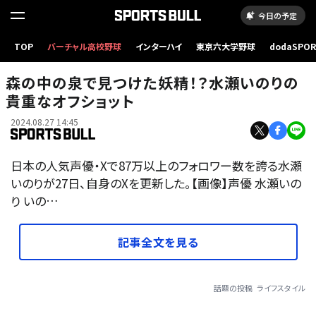
今日の予定
TOP
バーチャル高校野球
インターハイ
東京六大学野球
dodaSPO
（新しいタブ
森の中の泉で見つけた妖精！？水瀬いのりの
貴重なオフショット
2024.08.27 14:45
日本の人気声優・Xで87万以上のフォロワー数を誇る水瀬
いのりが27日、自身のXを更新した。【画像】声優 水瀬いの
り いの…
記事全文を見る
話題の投稿
ライフスタイル