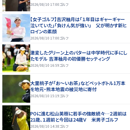
2026/08/10 17:00
ゴルフ
【女子ゴルフ】吉沢柚月は「１年目はギャーギャー
泣いていた」「負けん気が強い」 父が明かす新ヒ
ロインの素顔
2026/08/10 17:00
ゴルフ
激変したグリーン上のパターは中学時代に手にし
たモデル 吉澤柚月の初優勝セッティング
2026/08/10 16:59
ゴルフ
大里桃子が「お～いお茶」などペットボトル1万本
を地元・熊本地震の被災地に寄付
2026/08/10 15:19
ゴルフ
POに進む松山英樹に若手の強敵続々…２週前は
21歳、１週前と今回は24歳Ｖ 米男子ゴルフ
2026/08/10 14:38
ゴルフ