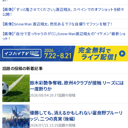
【画像】「ずっと推させてください」渡辺翔太、スペインでのオフショットを続々
公開！
【画像】Snow Man 渡辺翔太、色気あるラフな自撮りでファンを魅了！
【画像】「自分で言っちゃうのが👍🏻」Snow Man渡辺翔太の"イケメン"最新ショ
ット！
話題の投稿
の新着記事
鈴木彩艶争奪戦、欧州4クラブが接触 リーズには
一度断りか
2026/08/04 20:37
話題の投稿
優勝しても、消えるかもしれない――富良野ブルーリ
ッジ、二つの真実（後編）
2026/07/21 15:25
話題の投稿