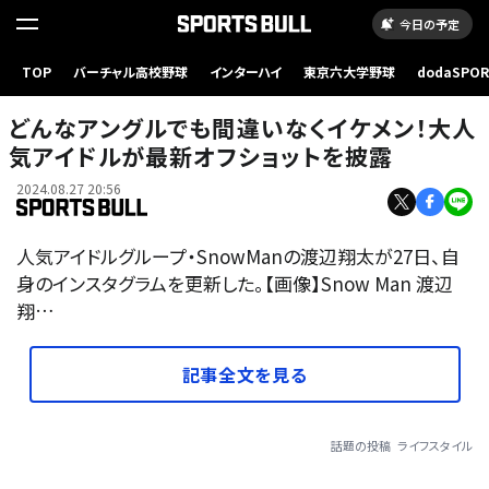
今日の予定
TOP
バーチャル高校野球
インターハイ
東京六大学野球
dodaSPO
（新しいタブ
どんなアングルでも間違いなくイケメン！大人
気アイドルが最新オフショットを披露
2024.08.27 20:56
人気アイドルグループ・SnowManの渡辺翔太が27日、自
身のインスタグラムを更新した。【画像】Snow Man 渡辺
翔…
記事全文を見る
話題の投稿
ライフスタイル