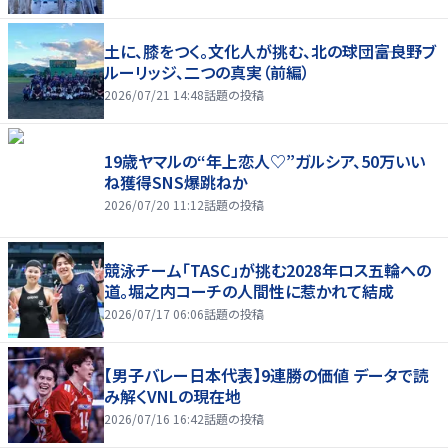
土に、膝をつく。文化人が挑む、北の球団――富良野ブ
ルーリッジ、二つの真実（前編）
2026/07/21 14:48
話題の投稿
19歳ヤマルの“年上恋人♡”ガルシア、50万いい
ね獲得SNS爆跳ねか
2026/07/20 11:12
話題の投稿
競泳チーム「TASC」が挑む2028年ロス五輪への
道。堀之内コーチの人間性に惹かれて結成
2026/07/17 06:06
話題の投稿
【男子バレー日本代表】9連勝の価値 データで読
み解くVNLの現在地
2026/07/16 16:42
話題の投稿