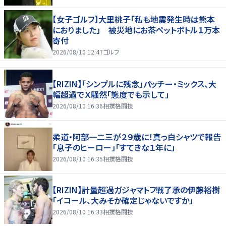
【女子ゴルフ】大里桃子「私も地震発生時は熊本
におりました」 被災地にお茶ペットボトル１万本
寄付
2026/08/10 12:47
ゴルフ
【RIZIN】「シンプルに残念」パッチー・ミックス、大
幅超過でＸ騒然「態度でも示して」
2026/08/10 16:36
相撲格闘技
柔道・阿部一二三が２９歳に！真っ白シャツで報告
「息子のヒーロー」「すてきな１年に」
2026/08/10 16:35
相撲格闘技
【RIZIN】計量超過ガジャマトフ戦了承の伊藤裕樹
「イコール、大みそか確定じゃないですか」
2026/08/10 16:33
相撲格闘技