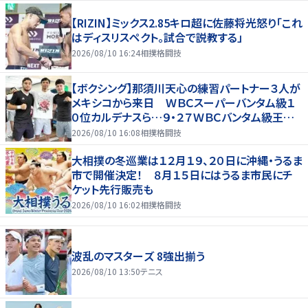
【RIZIN】ミックス2.85キロ超に佐藤将光怒り「これ
はディスリスペクト。試合で説教する」
2026/08/10 16:24
相撲格闘技
【ボクシング】那須川天心の練習パートナー３人が
メキシコから来日 ＷＢＣスーパーバンタム級１
０位カルデナスら…９・２７ＷＢＣバンタム級王者・
井上拓真と再戦
2026/08/10 16:08
相撲格闘技
大相撲の冬巡業は１２月１９、２０日に沖縄・うるま
市で開催決定！ ８月１５日にはうるま市民にチ
ケット先行販売も
2026/08/10 16:02
相撲格闘技
波乱のマスターズ 8強出揃う
2026/08/10 13:50
テニス