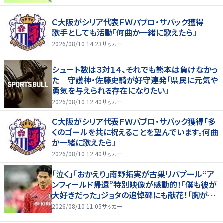
Ｃ大阪がシリア代表ＦＷパブロ・サバック獲得
歌手としても活動「何曲か一緒に歌えたら」
2026/08/10 14:23
サッカー
シュート数は３対１４、それでも熊本は負けなかっ
た 守護神・佐藤史騎が好守連発「県民に元気や
勇気を与えられる存在になりたい」
2026/08/10 12:40
サッカー
Ｃ大阪がシリア代表ＦＷパブロ・サバック獲得「多
くのゴールを共に祝えることを望んでいます。何曲
か一緒に歌えたら」
2026/08/10 12:40
サッカー
｢泣く｣｢おかえり｣南野拓実が古巣リバプール“ア
ンフィールド帰還”特別映像が感動的！｢僕も彼が
大好きだった｣ジョタの追悼碑にも献花！｢胸が熱
くなります…｣
2026/08/10 11:05
サッカー