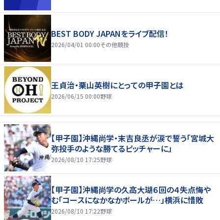
BEST BODY JAPANをライブ配信！
2026/04/01 00:00
その他競技
王貞治・栗山英樹にとっての甲子園とは
2026/06/15 00:00
野球
【甲子園】沖縄尚学・末吉良丞が涙で誓う「宮城大
弥投手のような勝てるピッチャーに」
2026/08/10 17:25
野球
【甲子園】沖縄尚学の久高大瑚６回の４失点悔や
む「コースになかなかボールが…」横浜に惜敗
2026/08/10 17:22
野球