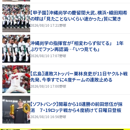
【甲子園】沖縄尚学の慶留間大武、横浜・織田翔希
の球は「見たことないくらい速かった」質に驚き
2026/08/10 17:21
野球
沖縄尚学の指揮官が「相変わらず似てる」 1年
ぶりでファン再認識…「いつ見ても」
2026/08/10 17:07
野球
【広島】連敗ストッパー栗林良吏が11日ヤクルト戦
先発、今季すでに４度チームの連敗止める
2026/08/10 17:00
野球
【ソフトバンク】開幕から10連勝の前田悠伍が抹
消 ７・19ロッテ戦から４度続けて日曜日登板
2026/08/10 16:56
野球