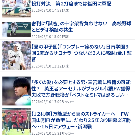
投打対決 第２打席までは織田に軍配
2026/08/10 14:58
野球
審判に「誤審」の十字架背負わせない 高校野球
とビデオ検証の共生
2026/08/10 15:00
野球
【夏の甲子園】「ワンプレー諦めない」日南学園９
回２死からサヨナラ「つないだ３人に感謝」金川監
督
2026/08/10 11:12
野球
「多くの愛」を必要とする男・三笘薫に移籍の可能
性？ 英王者アーセナルがブラジル代表FW獲得
失敗で方針転換か「ベストなミトマは恐ろしいほ
ど優れている」
2026/08/10 17:00
サッカー
【Ｊ２札幌】万能型から真のストライカーへ ＦＷ
唐山翔自が数字にこだわり２５年ぶり開幕２連勝
へ…１５日にアウェー・新潟戦
2026/08/10 15:31
サッカー