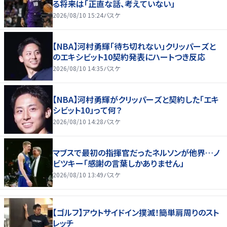
る将来は「正直な話、考えていない」
2026/08/10 15:24
バスケ
【NBA】河村勇輝「待ち切れない」クリッパーズと
のエキシビット10契約発表にハートつき反応
2026/08/10 14:35
バスケ
【NBA】河村勇輝がクリッパーズと契約した「エキ
シビット10」って何？
2026/08/10 14:28
バスケ
マブスで最初の指揮官だったネルソンが他界…ノ
ビツキー「感謝の言葉しかありません」
2026/08/10 13:49
バスケ
【ゴルフ】アウトサイドイン撲滅！簡単肩周りのスト
レッチ