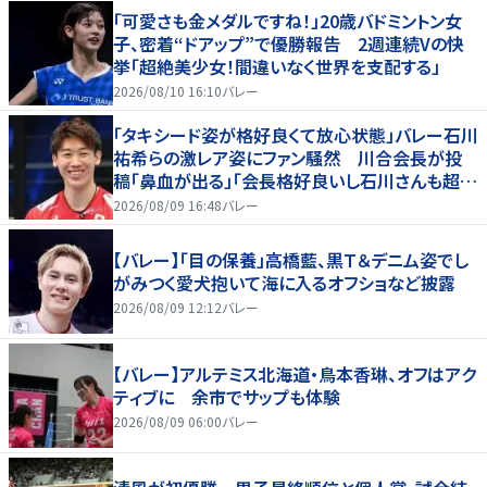
「可愛さも金メダルですね！」20歳バドミントン女
子、密着“ドアップ”で優勝報告 2週連続Vの快
挙「超絶美少女！間違いなく世界を支配する」
2026/08/10 16:10
バレー
「タキシード姿が格好良くて放心状態」バレー石川
祐希らの激レア姿にファン騒然 川合会長が投
稿「鼻血が出る」「会長格好良いし石川さんも超格
好いい」
2026/08/09 16:48
バレー
【バレー】「目の保養」高橋藍、黒Ｔ＆デニム姿でし
がみつく愛犬抱いて海に入るオフショなど披露
2026/08/09 12:12
バレー
【バレー】アルテミス北海道・鳥本香琳、オフはアク
ティブに 余市でサップも体験
2026/08/09 06:00
バレー