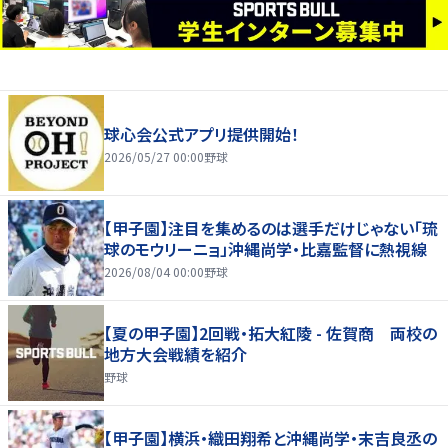
球心会公式アプリ提供開始！
2026/05/27 00:00
野球
【甲子園】注目を集めるのは選手だけじゃない「琉
球のモウリーニョ」沖縄尚学・比嘉監督に熱視線
2026/08/04 00:00
野球
【夏の甲子園】2回戦・拓大紅陵 - 佐賀商 両校の
地方大会戦績を紹介
野球
【甲子園】横浜・織田翔希と沖縄尚学・末吉良丞の