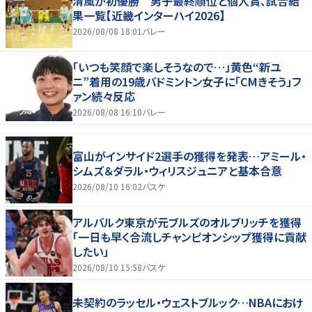
清風が初優勝 男子最終順位と個人賞、試合結
果一覧【近畿インターハイ2026】
2026/08/08 18:01
バレー
「いつも笑顔で楽しそうなので…」黄色“新ユ
ニ”着用の19歳バドミントン女子に「CMきそう」フ
ァン続々反応
2026/08/08 16:10
バレー
富山がインサイド2選手の獲得を発表…アミール・
シムズ＆ダラル・ウィリスジュニアと基本合意
2026/08/10 16:02
バスケ
アルバルク東京が元ブルズのオルブリッチを獲得
「一日も早く合流しチャンピオンシップ獲得に貢献
したい」
2026/08/10 15:58
バスケ
未契約のラッセル・ウェストブルック…NBAにおけ