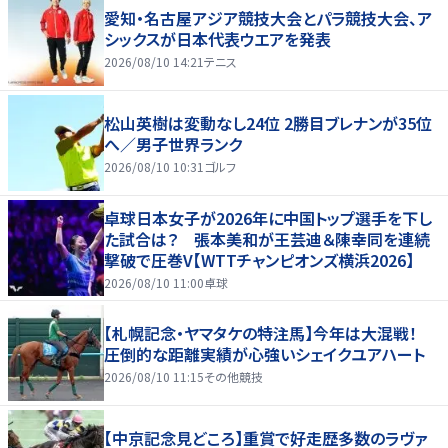
愛知・名古屋アジア競技大会とパラ競技大会、ア
シックスが日本代表ウエアを発表
2026/08/10 14:21
テニス
松山英樹は変動なし24位 2勝目ブレナンが35位
へ／男子世界ランク
2026/08/10 10:31
ゴルフ
卓球日本女子が2026年に中国トップ選手を下し
た試合は？ 張本美和が王芸迪＆陳幸同を連続
撃破で圧巻V【WTTチャンピオンズ横浜2026】
2026/08/10 11:00
卓球
【札幌記念・ヤマタケの特注馬】今年は大混戦！
圧倒的な距離実績が心強いシェイクユアハート
2026/08/10 11:15
その他競技
【中京記念見どころ】重賞で好走歴多数のラヴァ