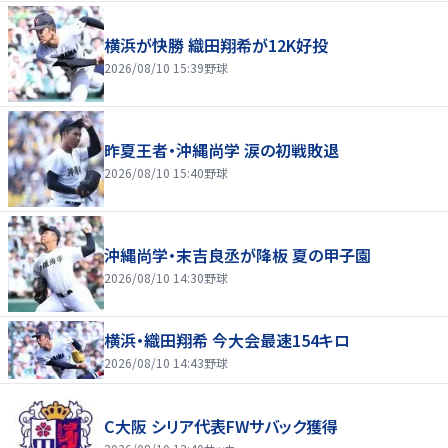
横浜が快勝 織田翔希が12K好投
2026/08/10 15:39
野球
昨夏王者・沖縄尚学 涙の初戦敗退
2026/08/10 15:40
野球
沖縄尚学・末吉良丞が降板 夏の甲子園
2026/08/10 14:30
野球
横浜・織田翔希 今大会最速154キロ
2026/08/10 14:43
野球
C大阪 シリア代表FWサバック獲得