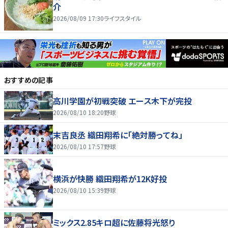
介
2026/08/09 17:30
ライフスタイル
おすすめの記事
高川学園が初戦突破 エース木下が完投
2026/08/10 18:20
野球
末吉良丞 織田翔希に「絶対勝ってね」
2026/08/10 17:57
野球
横浜が快勝 織田翔希が12K好投
2026/08/10 15:39
野球
ミックス2.85キロ超に佐藤将光怒り