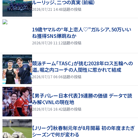
ルーリッジ、二つの真実（前編）
2026/07/21 14:48
話題の投稿
19歳ヤマルの“年上恋人♡”ガルシア、50万いい
ね獲得SNS爆跳ねか
2026/07/20 11:12
話題の投稿
競泳チーム「TASC」が挑む2028年ロス五輪への
道。堀之内コーチの人間性に惹かれて結成
2026/07/17 06:06
話題の投稿
【男子バレー日本代表】9連勝の価値 データで読
み解くVNLの現在地
2026/07/16 16:42
話題の投稿
【Jリーグ】秋春制元年が8月開幕 初の年度またぎ
シーズンで何が変わる