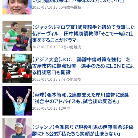
い女」婚期は来年！？「来年の１月、３月、４月」
2026/08/10 18:05
相撲格闘技
【ジャックルマロワ賞】武豊騎手と初めて食事した
仏ドーヴィル 田中博康調教師「そこで一緒に仕
事をすることがドラマ」
2026/08/10 19:30
その他競技
【アジア大会】ＪＯＣ 誹謗中傷対策を強化 名
古屋市内に拠点設置 選手のためにＬＩＮＥによ
る相談窓口も開設
2026/08/10 19:37
その他競技
【卓球】張本智和、2連覇支えた岸川監督に感謝
「試合中のアドバイスも、試合後の反省も」
2026/08/10 19:12
卓球
【ジャンプ】今季限りで現役引退の伊藤有希GP優
勝にFIS公式「私たちも笑顔が止まらない」