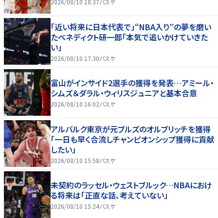
2026/08/10 18:37
バスケ
「近い将来に日本代表で」“NBA入り”の夢を磨い
たベネディクト研一郎「本気で追いかけていきた
い」
2026/08/10 17:30
バスケ
富山がインサイド2選手の獲得を発表…アミール・
シムズ＆ダラル・ウィリスジュニアと基本合意
2026/08/10 16:02
バスケ
アルバルク東京が元ブルズのオルブリッチを獲得
「一日も早く合流しチャンピオンシップ獲得に貢献
したい」
2026/08/10 15:58
バスケ
未契約のラッセル・ウェストブルック…NBAにおけ
る将来は「正直な話、考えていない」
2026/08/10 15:24
バスケ