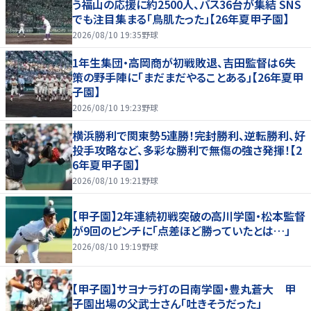
う福山の応援に約2500人、バス36台が集結 SNS
でも注目集まる「鳥肌たった」【26年夏甲子園】
2026/08/10 19:35
野球
1年生集団・高岡商が初戦敗退、吉田監督は6失
策の野手陣に｢まだまだやることある」【26年夏甲
子園】
2026/08/10 19:23
野球
横浜勝利で関東勢5連勝！完封勝利、逆転勝利、好
投手攻略など、多彩な勝利で無傷の強さ発揮！【2
6年夏甲子園】
2026/08/10 19:21
野球
【甲子園】2年連続初戦突破の高川学園・松本監督
が9回のピンチに「点差ほど勝っていたとは…」
2026/08/10 19:19
野球
【甲子園】サヨナラ打の日南学園・豊丸蒼大 甲
子園出場の父武士さん「吐きそうだった」