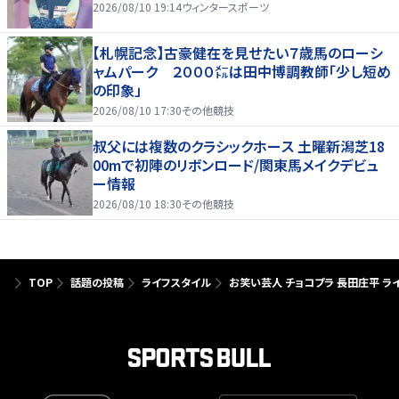
2026/08/10 19:14
ウィンタースポーツ
【札幌記念】古豪健在を見せたい７歳馬のローシ
ャムパーク ２０００㍍は田中博調教師「少し短め
の印象」
2026/08/10 17:30
その他競技
叔父には複数のクラシックホース 土曜新潟芝18
00mで初陣のリボンロード/関東馬メイクデビュ
ー情報
2026/08/10 18:30
その他競技
TOP
話題の投稿
ライフスタイル
お笑い芸人 チョコプラ 長田庄平 ラ