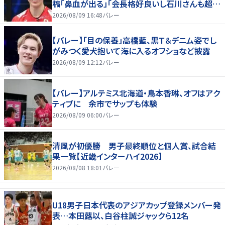
稿「鼻血が出る」「会長格好良いし石川さんも超格
好いい」
2026/08/09 16:48
バレー
【バレー】「目の保養」高橋藍、黒Ｔ＆デニム姿でし
がみつく愛犬抱いて海に入るオフショなど披露
2026/08/09 12:12
バレー
【バレー】アルテミス北海道・鳥本香琳、オフはアク
ティブに 余市でサップも体験
2026/08/09 06:00
バレー
清風が初優勝 男子最終順位と個人賞、試合結
果一覧【近畿インターハイ2026】
2026/08/08 18:01
バレー
U18男子日本代表のアジアカップ登録メンバー発
表…本田蕗以、白谷柱誠ジャックら12名