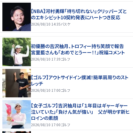
【NBA】河村勇輝「待ち切れない」クリッパーズと
のエキシビット10契約発表にハートつき反応
2026/08/10 14:35
バスケ
初優勝の吉沢柚月、トロフィー持ち笑顔で報告
宮里藍さんも「おめでとうーー！！」祝福コメント
2026/08/10 17:39
ゴルフ
【ゴルフ】アウトサイドイン撲滅！簡単肩周りのスト
レッチ
2026/08/10 17:00
ゴルフ
【女子ゴルフ】吉沢柚月は「１年目はギャーギャー
泣いていた」「負けん気が強い」 父が明かす新ヒ
ロインの素顔
2026/08/10 17:00
ゴルフ