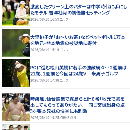
激変したグリーン上のパターは中学時代に手にし
たモデル 吉澤柚月の初優勝セッティング
2026/08/10 16:59
ゴルフ
大里桃子が「お～いお茶」などペットボトル1万本
を地元・熊本地震の被災地に寄付
2026/08/10 15:19
ゴルフ
POに進む松山英樹に若手の強敵続々…２週前は
21歳、１週前と今回は24歳Ｖ 米男子ゴルフ
2026/08/10 14:38
ゴルフ
時疾風、仙台巡業で霧島らと計６番「地元で胸を
出してもらってありがたい」 同じ宮城出身の卓
球・張本兄妹の快挙にも刺激
2026/08/10 19:25
相撲格闘技