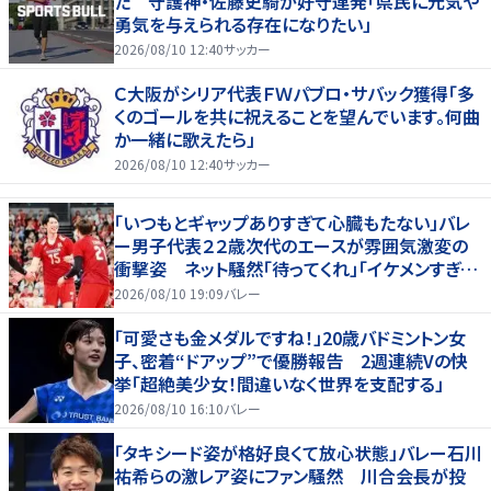
た 守護神・佐藤史騎が好守連発「県民に元気や
勇気を与えられる存在になりたい」
2026/08/10 12:40
サッカー
Ｃ大阪がシリア代表ＦＷパブロ・サバック獲得「多
くのゴールを共に祝えることを望んでいます。何曲
か一緒に歌えたら」
2026/08/10 12:40
サッカー
「いつもとギャップありすぎて心臓もたない」バレ
ー男子代表２２歳次代のエースが雰囲気激変の
衝撃姿 ネット騒然「待ってくれ」「イケメンすぎる
から話はいってこない」
2026/08/10 19:09
バレー
「可愛さも金メダルですね！」20歳バドミントン女
子、密着“ドアップ”で優勝報告 2週連続Vの快
挙「超絶美少女！間違いなく世界を支配する」
2026/08/10 16:10
バレー
「タキシード姿が格好良くて放心状態」バレー石川
祐希らの激レア姿にファン騒然 川合会長が投