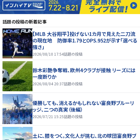
話題の投稿
の新着記事
【MLB 大谷翔平】投げない1カ月で見えた二刀流
の現在地 防御率1.79とOPS.952が示す「選べる
強さ」
2026/08/10 17:54
話題の投稿
鈴木彩艶争奪戦、欧州4クラブが接触 リーズには
一度断りか
2026/08/04 20:37
話題の投稿
優勝しても、消えるかもしれない――富良野ブルーリ
ッジ、二つの真実（後編）
2026/07/21 15:25
話題の投稿
土に、膝をつく。文化人が挑む、北の球団――富良野ブ