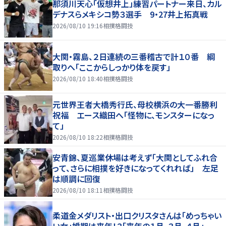
那須川天心「仮想井上」練習パートナー来日、カル
デナスらメキシコ勢３選手 9・27井上拓真戦
2026/08/10 19:16
相撲格闘技
大関・霧島、２日連続の三番稽古で計１０番 綱
取りへ「ここからしっかり体を戻す」
2026/08/10 18:40
相撲格闘技
元世界王者大橋秀行氏、母校横浜の大一番勝利
祝福 エース織田へ「怪物に、モンスターになっ
て」
2026/08/10 18:22
相撲格闘技
安青錦、夏巡業休場は考えず「大関としてふれ合
って、さらに相撲を好きになってくれれば」 左足
は順調に回復
2026/08/10 18:11
相撲格闘技
柔道金メダリスト・出口クリスタさんは「めっちゃい