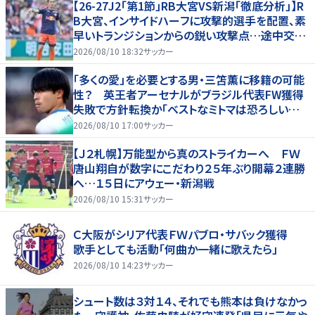
【26-27J2「第1節」RB大宮VS新潟「徹底分析」】R
B大宮、インサイドハーフに攻撃的選手を配置、素
早いトランジションからの鋭い攻撃点…途中交代
での“メッセージ”も(1)
2026/08/10 18:32
サッカー
「多くの愛」を必要とする男・三笘薫に移籍の可能
性？ 英王者アーセナルがブラジル代表FW獲得
失敗で方針転換か「ベストなミトマは恐ろしいほ
ど優れている」
2026/08/10 17:00
サッカー
【Ｊ２札幌】万能型から真のストライカーへ ＦＷ
唐山翔自が数字にこだわり２５年ぶり開幕２連勝
へ…１５日にアウェー・新潟戦
2026/08/10 15:31
サッカー
Ｃ大阪がシリア代表ＦＷパブロ・サバック獲得
歌手としても活動「何曲か一緒に歌えたら」
2026/08/10 14:23
サッカー
シュート数は３対１４、それでも熊本は負けなかっ