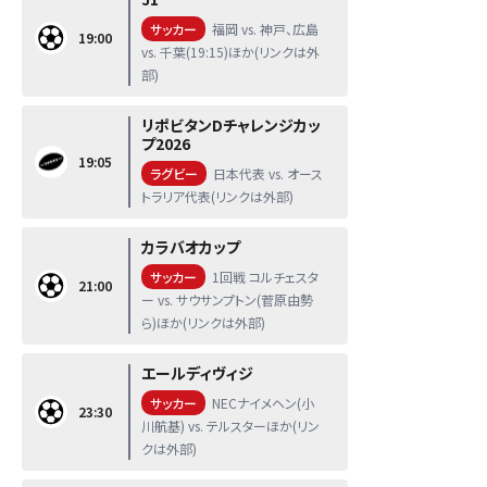
サッカー
福岡 vs. 神戸、広島
19:00
vs. 千葉(19:15)ほか(リンクは外
部)
リポビタンDチャレンジカッ
プ2026
19:05
ラグビー
日本代表 vs. オース
トラリア代表(リンクは外部)
カラバオカップ
サッカー
1回戦 コルチェスタ
21:00
ー vs. サウサンプトン(菅原由勢
ら)ほか(リンクは外部)
エールディヴィジ
サッカー
NECナイメヘン(小
23:30
川航基) vs. テルスターほか(リン
クは外部)