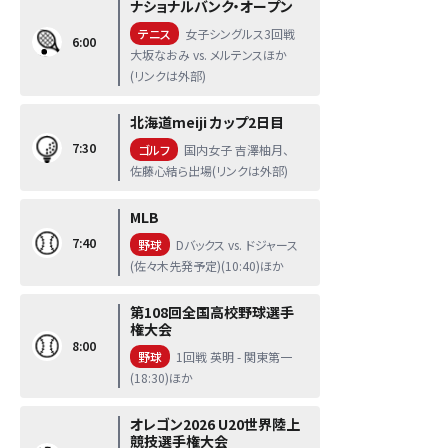
ナショナルバンク・オープン
テニス
女子シングルス3回戦
6:00
大坂なおみ vs. メルテンスほか
(リンクは外部)
北海道meiji カップ2日目
7:30
ゴルフ
国内女子 吉澤柚月、
佐藤心結ら出場(リンクは外部)
MLB
7:40
野球
Dバックス vs. ドジャース
(佐々木先発予定)(10:40)ほか
第108回全国高校野球選手
権大会
8:00
野球
1回戦 英明 - 関東第一
(18:30)ほか
オレゴン2026 U20世界陸上
競技選手権大会