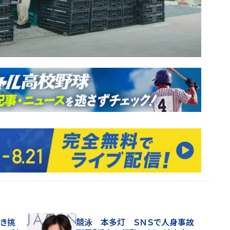
なき挑
競泳 本多灯 ＳＮＳで人身事故