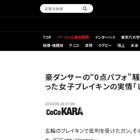
TOP
バーチャル高校野球
インターハイ
東京六大学
相撲・格闘技
テニス
卓球
ラグビー
陸上
水泳
豪ダンサーの“0点パフォ”騒
った女子ブレイキンの実情「
2024.08.26 07:00
五輪のブレイキンで批判を受けたガン。そ
た。(C)Getty Images…