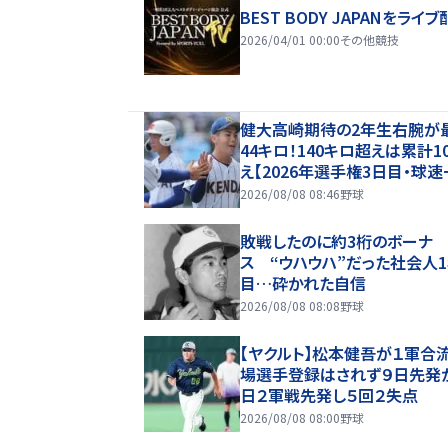
BEST BODY JAPANをライブ
2026/04/01 00:00
その他競技
健大高崎期待の2年生右腕が
44キロ！140キロ超えは累計1
え【2026年選手権3日目・球速
2026/08/08 08:46
野球
敗戦したのに約3桁のボーナ
ス “ウハウハ”だった社会人
目…砕かれた自信
2026/08/08 08:08
野球
【ヤクルト】松本健吾が１軍合
場選手登録はされず９日先発
日２軍戦先発し５回２失点
2026/08/08 08:00
野球