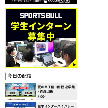
今日の配信
夏の甲子園 1回戦 遊学館
- 青森山田
8:00~
夏季インターハイ バレー