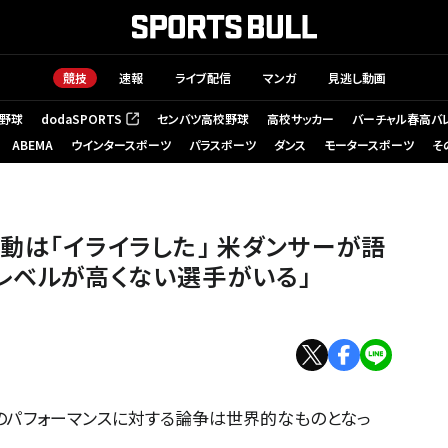
競技
速報
ライブ配信
マンガ
見逃し動画
野球
dodaSPORTS
センバツ高校野球
高校サッカー
バーチャル春高バ
（新しいタブで開く）
ABEMA
ウインタースポーツ
パラスポーツ
ダンス
モータースポーツ
そ
動は「イライラした」 米ダンサーが語
レベルが高くない選手がいる」
のパフォーマンスに対する論争は世界的なものとなっ