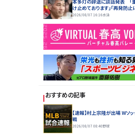
本多灯の辞退に談話発表 「
け止めております」「再発防止
め信頼に応えられるよう」
2026/08/07 16:16
水泳
おすすめの記事
【速報】村上宗隆が出場 Wソッ
戦
2026/08/07 08:40
野球