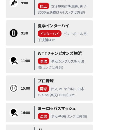
9:00
陸上
女子800m準決勝、男子
3000m決勝ほか(リンクは外部)
夏季インターハイ
9:30
インターハイ
バレーボール男
子決勝ほか
WTTチャンピオンズ横浜
11:00
卓球
男女シングルス準々決
勝(リンクは外部)
プロ野球
15:00
野球
巨人 vs. ヤクルト、日本
ハム vs. 楽天(18:00)ほか
ヨーロッパスマッシュ
16:00
卓球
男女予選(リンクは外部)
J1