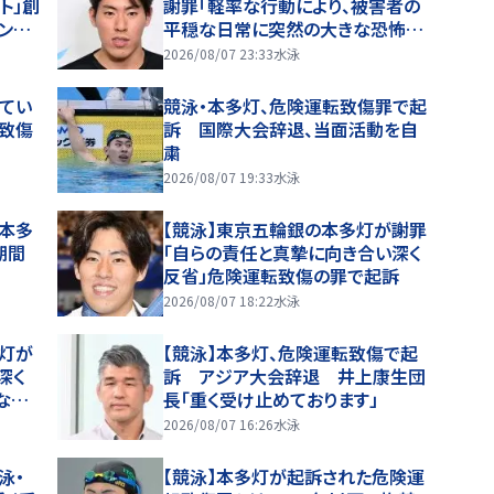
ト」創
謝罪「軽率な行動により、被害者の
ンピ
平穏な日常に突然の大きな恐怖を
日本代
与えてしまった」危険運転致傷の罪
2026/08/07 23:33
水泳
で起訴
てい
競泳・本多灯、危険運転致傷罪で起
転致傷
訴 国際大会辞退、当面活動を自
粛
2026/08/07 19:33
水泳
の本多
【競泳】東京五輪銀の本多灯が謝罪
期間
「自らの責任と真摯に向き合い深く
反省」危険運転致傷の罪で起訴
2026/08/07 18:22
水泳
多灯が
【競泳】本多灯、危険運転致傷で起
深く
訴 アジア大会辞退 井上康生団
な恐
長「重く受け止めております」
まっ
2026/08/07 16:26
水泳
泳・
【競泳】本多灯が起訴された危険運