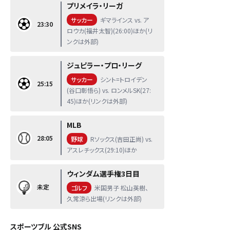
プリメイラ・リーガ
サッカー
ギマラインス vs. ア
23:30
ロウカ(福井太智)(26:00)ほか(リ
ンクは外部)
ジュピラー・プロ・リーグ
サッカー
シント=トロイデン
25:15
(谷口彰悟ら) vs. ロンメルSK(27:
45)ほか(リンクは外部)
MLB
28:05
野球
Rソックス(吉田正尚) vs.
アスレチックス(29:10)ほか
ウィンダム選手権3日目
未定
ゴルフ
米国男子 松山英樹、
久常涼ら出場(リンクは外部)
スポーツブル 公式SNS