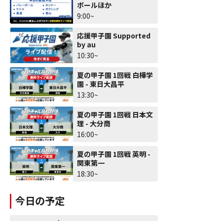
ボールほか
9:00~
応援甲子園 Supported
by au
10:30~
夏の甲子園 1回戦 白樺学
園 - 東日大昌平
13:30~
夏の甲子園 1回戦 日本文
理 - 大分商
16:00~
夏の甲子園 1回戦 英明 -
関東第一
18:30~
今日の予定