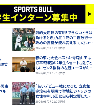
劇的大逆転の有明「できないときは
負けるとき」九回１死の二盗敢行→
攻めの姿勢が流れ変える「小さい力
でも一生懸命やることが」の高見監
2026/08/08 07:19
野球
督「涙が出そうに」
春の東北大会ベスト4・青森山田は
い」
打率5割超の2年生ショート、投打と
に爆笑
もにセンス抜群の左腕エースがキー
マン【26年夏甲子園・ベンチ入り選
2026/08/08 05:55
野球
手】
S関東
｢苦いデビュー戦になった｣立命館
ベル
宇治vs有明戦で聖地初ジャッジの
女性審判、6回に自ら判定覆したプ
レーを謝罪【26年夏甲子園】
2026/08/07 21:00
野球