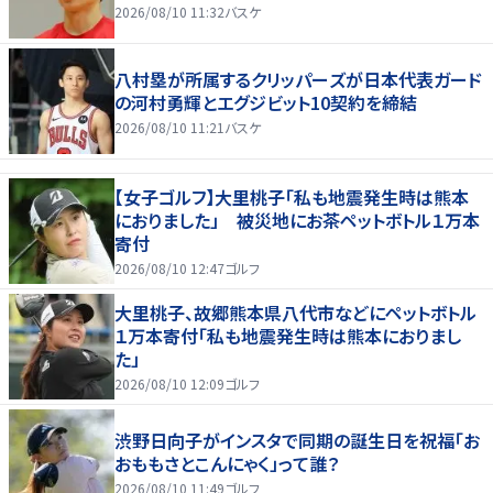
2026/08/10 11:32
バスケ
八村塁が所属するクリッパーズが日本代表ガード
の河村勇輝とエグジビット10契約を締結
2026/08/10 11:21
バスケ
【女子ゴルフ】大里桃子「私も地震発生時は熊本
におりました」 被災地にお茶ペットボトル１万本
寄付
2026/08/10 12:47
ゴルフ
大里桃子、故郷熊本県八代市などにペットボトル
１万本寄付「私も地震発生時は熊本におりまし
た」
2026/08/10 12:09
ゴルフ
渋野日向子がインスタで同期の誕生日を祝福「お
おももさとこんにゃく」って誰？
2026/08/10 11:49
ゴルフ