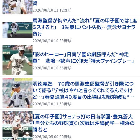
督
2026/08/10 11:12
野球
馬淵監督が悔やんだ“流れ”「夏の甲子園では1度
ミスすると」 3失策にバント失敗…無念サヨナラ
負け
2026/08/10 10:39
野球
「影のヒーロー」日南学園の劇勝呼んだ“神走
塁” 悲鳴→歓声にX仰天「特大ファインプレー」
2026/08/10 10:56
野球
明徳義塾 ７０歳の馬淵史郎監督が引き際につ
いて語る「学校はやれと言ってくれてるんですけ
ど…」春夏通算４０度目の出場は初戦突破も“馬
淵節”炸裂
2026/08/10 11:58
野球
【夏の甲子園】サヨナラ打の日南学園・豊丸蒼大
「自分たちの野球貫く」次戦は沖縄尚学－横浜の
勝者と
2026/08/05 00:00
野球