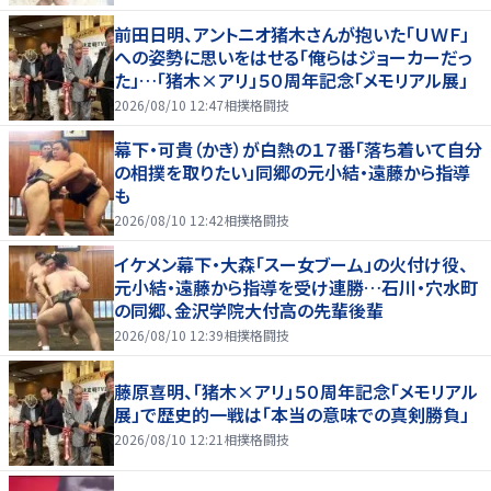
前田日明、アントニオ猪木さんが抱いた「ＵＷＦ」
への姿勢に思いをはせる「俺らはジョーカーだっ
た」…「猪木×アリ」５０周年記念「メモリアル展」
2026/08/10 12:47
相撲格闘技
幕下・可貴（かき）が白熱の１７番「落ち着いて自分
の相撲を取りたい」同郷の元小結・遠藤から指導
も
2026/08/10 12:42
相撲格闘技
イケメン幕下・大森「スー女ブーム」の火付け役、
元小結・遠藤から指導を受け連勝…石川・穴水町
の同郷、金沢学院大付高の先輩後輩
2026/08/10 12:39
相撲格闘技
藤原喜明、「猪木×アリ」５０周年記念「メモリアル
展」で歴史的一戦は「本当の意味での真剣勝負」
2026/08/10 12:21
相撲格闘技