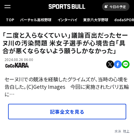
今日の予定
TOP
バーチャル高校野球
インターハイ
東京六大学野球
dodaSPO
（新しいタブ
「二度と入らなくていい」議論百出だったセー
ヌ川の汚染問題 米女子選手が心境告白「具
合が悪くならないよう願うしかなかった」
2024.08.26 06:00
セーヌ川での競泳を経験したグライムズが、当時の心境を
告白した。(C)Getty Images 今回に実施されたパリ五輪
に…
記事全文を見る
水泳
陸上