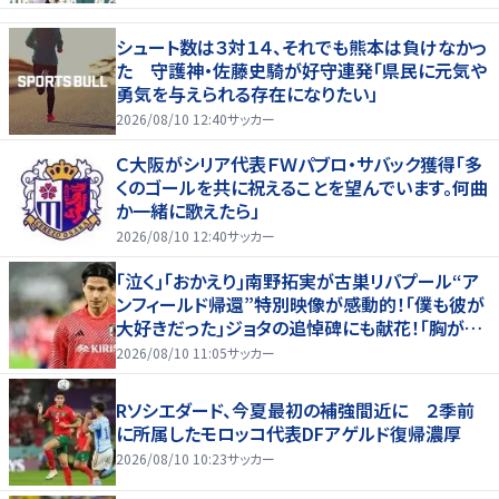
シュート数は３対１４、それでも熊本は負けなかっ
た 守護神・佐藤史騎が好守連発「県民に元気や
勇気を与えられる存在になりたい」
2026/08/10 12:40
サッカー
Ｃ大阪がシリア代表ＦＷパブロ・サバック獲得「多
くのゴールを共に祝えることを望んでいます。何曲
か一緒に歌えたら」
2026/08/10 12:40
サッカー
｢泣く｣｢おかえり｣南野拓実が古巣リバプール“ア
ンフィールド帰還”特別映像が感動的！｢僕も彼が
大好きだった｣ジョタの追悼碑にも献花！｢胸が熱
くなります…｣
2026/08/10 11:05
サッカー
Rソシエダード、今夏最初の補強間近に ２季前
に所属したモロッコ代表DFアゲルド復帰濃厚
2026/08/10 10:23
サッカー