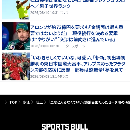
へ／男子世界ランク
2026/08/10 10:31
ゴルフ
アロンソが約73億円を要求も「金銭面は最も重
要ではないようだ」 現役続行を決める要素
は“やりがい”「交渉は前向きに進んでいる」
2026/08/08 06:20
モータースポーツ
「いわきらしくていいな、可愛い」「斬新」初出場初
勝利の東日本国際大昌平、アルプス彩ったフラダ
ンス部の応援に反響 部員は感無量「夢を見てい
るよう」
2026/08/08 18:14
ダンス
TOP
水泳
陸上
「二度と入らなくていい」議論百出だったセーヌ川の汚