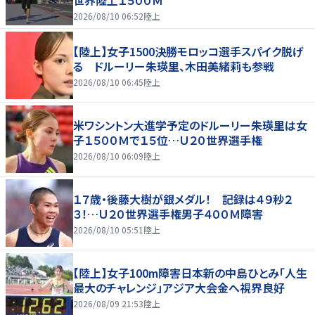
2026/08/10 06:52
陸上
【陸上】女子1500決勝モロッコ選手スパイク脱げ
る ドルーリー朱瑛里、木田美緒莉も参戦
2026/08/10 06:45
陸上
米ワシントン大進学予定のドルーリー朱瑛里は女
子１５００Ｍで１５位…Ｕ２０世界選手権
2026/08/10 06:09
陸上
１７歳・後藤大樹が銀メダル！ 記録は４９秒２
３！…Ｕ２０世界選手権男子４００Ｍ障害
2026/08/10 05:51
陸上
【陸上】女子100m障害日本新の中島ひとみ「人生
最大のチャレンジ」アジア大会金へ視界良好
2026/08/09 21:53
陸上