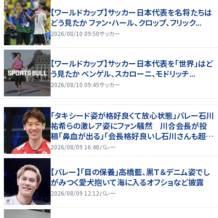
【ワールドカップ】サッカー日本代表を名将たちは
どう見たか ファン・ハール、クロップ、フリック...
2026/08/10 09:50
サッカー
【ワールドカップ】サッカー日本代表を「世界」はど
う見たか ベンゲル、スカローニ、モドリッチ...
2026/08/10 09:45
サッカー
「タキシード姿が格好良くて放心状態」バレー石川
祐希らの激レア姿にファン騒然 川合会長が投
稿「鼻血が出る」「会長格好良いし石川さんも超格
好いい」
2026/08/09 16:48
バレー
【バレー】「目の保養」高橋藍、黒Ｔ＆デニム姿でし
がみつく愛犬抱いて海に入るオフショなど披露
2026/08/09 12:12
バレー