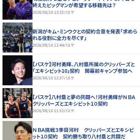
終えたビッグマンが希望する移籍先は？
2026/08/10 13:25
バスケ
新潟がキム・ミンウクとの契約合意を発表「求めら
れる役割に全力を尽くす」
2026/08/10 12:44
バスケ
【バスケ】河村勇輝、八村塁所属のクリッパーズと
「エキシビット10」契約 開幕前キャンプ参加へ
2026/08/10 12:37
バスケ
【バスケ】八村塁と夢の共闘へ！河村勇輝がＮＢＡ
クリッパーズとエキシビット１０契約
2026/08/10 11:52
バスケ
ＮＢＡ挑戦３季目河村 クリッパーズとエキシビ
ット１０契約 契約勝ち取り八村塁と共闘だ