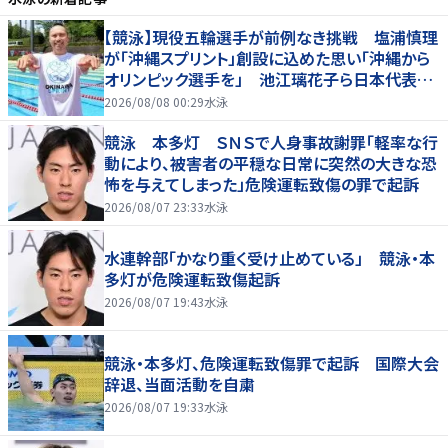
【競泳】現役五輪選手が前例なき挑戦 塩浦慎理
が「沖縄スプリント」創設に込めた思い「沖縄から
オリンピック選手を」 池江璃花子ら日本代表も
参戦
2026/08/08 00:29
水泳
競泳 本多灯 ＳＮＳで人身事故謝罪「軽率な行
動により、被害者の平穏な日常に突然の大きな恐
怖を与えてしまった」危険運転致傷の罪で起訴
2026/08/07 23:33
水泳
水連幹部「かなり重く受け止めている」 競泳・本
多灯が危険運転致傷起訴
2026/08/07 19:43
水泳
競泳・本多灯、危険運転致傷罪で起訴 国際大会
辞退、当面活動を自粛
2026/08/07 19:33
水泳