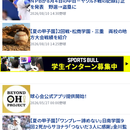
ＮＰＢが８月４日の中日－ヤクルト戦の記録訂正
を発表 野選→盗塁に
2026/08/10 14:30
野球
【夏の甲子園】2回戦・松商学園 - 三重 両校の地
方大会戦績を紹介
2026/08/10 14:25
野球
球心会公式アプリ提供開始！
2026/05/27 00:00
野球
【夏の甲子園】「ワンプレー諦めない」日南学園９
回２死からサヨナラ「つないだ３人に感謝」金川監