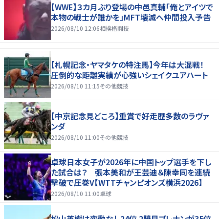
【WWE】３カ月ぶり登場の中邑真輔「俺とアイツで
本物の戦士が誰かを」MFT壊滅へ仲間投入予告
2026/08/10 12:06
相撲格闘技
【札幌記念・ヤマタケの特注馬】今年は大混戦！
圧倒的な距離実績が心強いシェイクユアハート
2026/08/10 11:15
その他競技
【中京記念見どころ】重賞で好走歴多数のラヴァ
ンダ
2026/08/10 11:00
その他競技
卓球日本女子が2026年に中国トップ選手を下し
た試合は？ 張本美和が王芸迪＆陳幸同を連続
撃破で圧巻V【WTTチャンピオンズ横浜2026】
2026/08/10 11:00
卓球
松山英樹は変動なし24位 2勝目ブレナンが35位