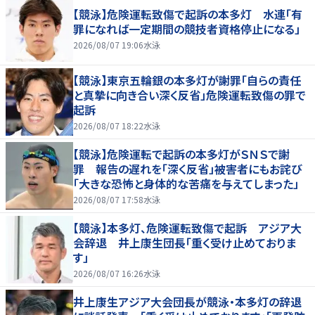
【競泳】危険運転致傷で起訴の本多灯 水連「有
罪になれば一定期間の競技者資格停止になる」
2026/08/07 19:06
水泳
【競泳】東京五輪銀の本多灯が謝罪「自らの責任
と真摯に向き合い深く反省」危険運転致傷の罪で
起訴
2026/08/07 18:22
水泳
【競泳】危険運転で起訴の本多灯がＳＮＳで謝
罪 報告の遅れを「深く反省」被害者にもお詫び
「大きな恐怖と身体的な苦痛を与えてしまった」
2026/08/07 17:58
水泳
【競泳】本多灯、危険運転致傷で起訴 アジア大
会辞退 井上康生団長「重く受け止めておりま
す」
2026/08/07 16:26
水泳
井上康生アジア大会団長が競泳・本多灯の辞退