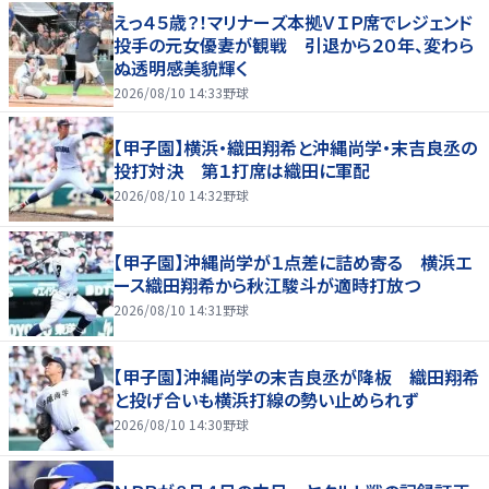
えっ４５歳？！マリナーズ本拠ＶＩＰ席でレジェンド
投手の元女優妻が観戦 引退から２０年、変わら
ぬ透明感美貌輝く
2026/08/10 14:33
野球
【甲子園】横浜・織田翔希と沖縄尚学・末吉良丞の
投打対決 第１打席は織田に軍配
2026/08/10 14:32
野球
【甲子園】沖縄尚学が１点差に詰め寄る 横浜エ
ース織田翔希から秋江駿斗が適時打放つ
2026/08/10 14:31
野球
【甲子園】沖縄尚学の末吉良丞が降板 織田翔希
と投げ合いも横浜打線の勢い止められず
2026/08/10 14:30
野球