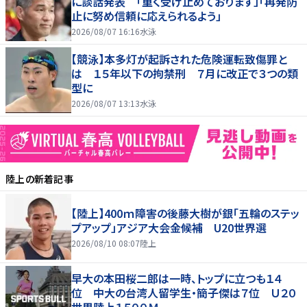
に談話発表 「重く受け止めております」「再発防
止に努め信頼に応えられるよう」
2026/08/07 16:16
水泳
【競泳】本多灯が起訴された危険運転致傷罪と
は １５年以下の拘禁刑 ７月に改正で３つの類
型に
2026/08/07 13:13
水泳
陸上
の新着記事
【陸上】400ｍ障害の後藤大樹が銀「五輪のステッ
プアップ」アジア大会金候補 U20世界選
2026/08/10 08:07
陸上
早大の本田桜二郎は一時、トップに立つも１４
位 中大の台湾人留学生・簡子傑は７位 Ｕ２０
世界陸上１５００Ｍ