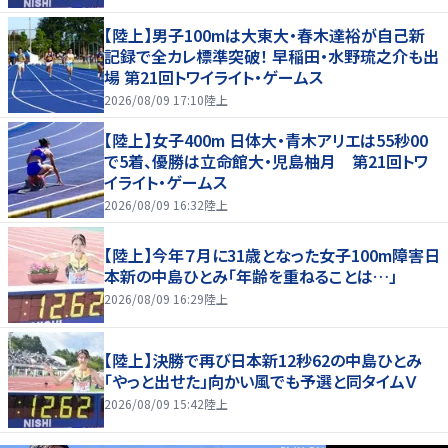
【陸上】男子100mは大東大・春木達裕が自己新
記録で全カレ標準突破！ 早稲田・水野琉之介も出
場 第21回トワイライト・ゲームス
2026/08/09 17:10
陸上
【陸上】女子400m 日体大・青木アリエは55秒00
で5着、優勝は立命館大・児島柚月 第21回トワ
イライト・ゲームス
2026/08/09 16:32
陸上
【陸上】今年７月に31歳となった女子100m障害日
本新の中島ひとみ「年齢を重ねることは…」
2026/08/09 16:29
陸上
【陸上】決勝で再び日本新12秒62の中島ひとみ
「やっと出せた」向かい風でも予選と同タイムＶ
2026/08/09 15:42
陸上