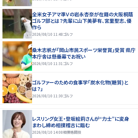
全米女子アマ準Ｖの岩永杏奈が在籍の大阪桐蔭
ゴルフ部とは？先輩に山下美夢有、宮里聖志、優
作ら
2026/08/10 11:48
ゴルフ
桑木志帆が「岡山市民スポーツ栄誉賞」受賞 県庁
本庁舎は懸垂幕でお祝い
2026/08/10 11:31
ゴルフ
ゴルファーのための食事学「炭水化物(糖質)と
は？」
2026/08/10 11:30
ゴルフ
レスリング女王・登坂絵莉さんが“力士”に変身
まわし締め相撲稽古に臨む
2026/08/10 14:08
相撲格闘技