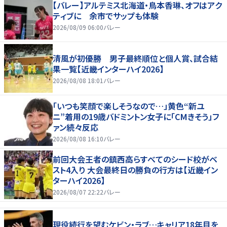
【バレー】アルテミス北海道・鳥本香琳、オフはアク
ティブに 余市でサップも体験
2026/08/09 06:00
バレー
清風が初優勝 男子最終順位と個人賞、試合結
果一覧【近畿インターハイ2026】
2026/08/08 18:01
バレー
「いつも笑顔で楽しそうなので…」黄色“新ユ
ニ”着用の19歳バドミントン女子に「CMきそう」フ
ァン続々反応
2026/08/08 16:10
バレー
前回大会王者の鎮西高らすべてのシード校がベ
スト4入り 大会最終日の勝負の行方は【近畿イン
ターハイ2026】
2026/08/07 22:22
バレー
現役続行を望むケビン・ラブ…キャリア18年目を