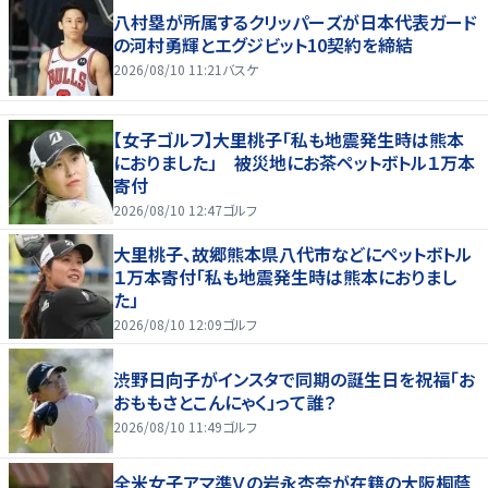
八村塁が所属するクリッパーズが日本代表ガード
の河村勇輝とエグジビット10契約を締結
2026/08/10 11:21
バスケ
【女子ゴルフ】大里桃子「私も地震発生時は熊本
におりました」 被災地にお茶ペットボトル１万本
寄付
2026/08/10 12:47
ゴルフ
大里桃子、故郷熊本県八代市などにペットボトル
１万本寄付「私も地震発生時は熊本におりまし
た」
2026/08/10 12:09
ゴルフ
渋野日向子がインスタで同期の誕生日を祝福「お
おももさとこんにゃく」って誰？
2026/08/10 11:49
ゴルフ
全米女子アマ準Ｖの岩永杏奈が在籍の大阪桐蔭