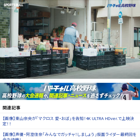
関連記事
【画像】東山奈央が「マクロス 愛・おぼ」を告知！4K ULTRA HDver.で上映決
定！！
【画像】声優・阿澄佳奈「みんなでガッチャ！しましょう」仮面ライダー最終回を
全力待機！