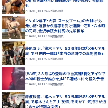
の相撲を取りたい」同郷の元小結・遠藤から指導
も
2026/08/10 12:42
相撲格闘技
イケメン幕下・大森「スー女ブーム」の火付け役、
元小結・遠藤から指導を受け連勝…石川・穴水町
の同郷、金沢学院大付高の先輩後輩
2026/08/10 12:39
相撲格闘技
藤原喜明、「猪木×アリ」５０周年記念「メモリアル
展」で歴史的一戦は「本当の意味での真剣勝負」
2026/08/10 12:21
相撲格闘技
【WWE】３カ月ぶり登場の中邑真輔「俺とアイツで
本物の戦士が誰かを」MFT壊滅へ仲間投入予告
2026/08/10 12:06
相撲格闘技
藤波辰爾、「猪木×アリ」５０周年記念「メモリアル
展」で猪木さんとアリ「友情」を明かす「気持ちが通
じ合った特別な関係」