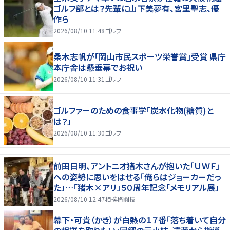
ゴルフ部とは？先輩に山下美夢有、宮里聖志、優
作ら
2026/08/10 11:48
ゴルフ
桑木志帆が「岡山市民スポーツ栄誉賞」受賞 県庁
本庁舎は懸垂幕でお祝い
2026/08/10 11:31
ゴルフ
ゴルファーのための食事学「炭水化物(糖質)と
は？」
2026/08/10 11:30
ゴルフ
前田日明、アントニオ猪木さんが抱いた「ＵＷＦ」
への姿勢に思いをはせる「俺らはジョーカーだっ
た」…「猪木×アリ」５０周年記念「メモリアル展」
2026/08/10 12:47
相撲格闘技
幕下・可貴（かき）が白熱の１７番「落ち着いて自分