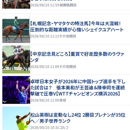
2026/08/10 11:55
相撲格闘技
【札幌記念・ヤマタケの特注馬】今年は大混戦！
圧倒的な距離実績が心強いシェイクユアハート
2026/08/10 11:15
その他競技
【中京記念見どころ】重賞で好走歴多数のラヴァ
ンダ
2026/08/10 11:00
その他競技
卓球日本女子が2026年に中国トップ選手を下し
た試合は？ 張本美和が王芸迪＆陳幸同を連続
撃破で圧巻V【WTTチャンピオンズ横浜2026】
2026/08/10 11:00
卓球
松山英樹は変動なし24位 2勝目ブレナンが35位
へ／男子世界ランク
2026/08/10 10:31
ゴルフ