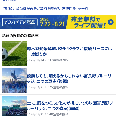
【画像】井澤詩織が自身が講師を務める「声優授業」を告知
話題の投稿
の新着記事
鈴木彩艶争奪戦、欧州4クラブが接触 リーズには
一度断りか
2026/08/04 20:37
話題の投稿
優勝しても、消えるかもしれない――富良野ブルーリ
ッジ、二つの真実（後編）
2026/07/21 15:25
話題の投稿
土に、膝をつく。文化人が挑む、北の球団――富良野ブ
ルーリッジ、二つの真実（前編）
2026/07/21 14:48
話題の投稿