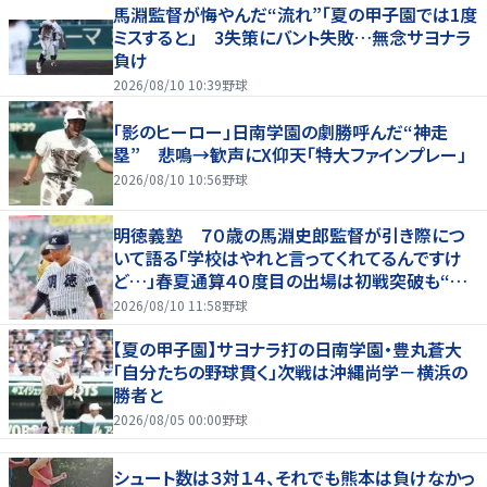
馬淵監督が悔やんだ“流れ”「夏の甲子園では1度
ミスすると」 3失策にバント失敗…無念サヨナラ
負け
2026/08/10 10:39
野球
「影のヒーロー」日南学園の劇勝呼んだ“神走
塁” 悲鳴→歓声にX仰天「特大ファインプレー」
2026/08/10 10:56
野球
明徳義塾 ７０歳の馬淵史郎監督が引き際につ
いて語る「学校はやれと言ってくれてるんですけ
ど…」春夏通算４０度目の出場は初戦突破も“馬
淵節”炸裂
2026/08/10 11:58
野球
【夏の甲子園】サヨナラ打の日南学園・豊丸蒼大
「自分たちの野球貫く」次戦は沖縄尚学－横浜の
勝者と
2026/08/05 00:00
野球
シュート数は３対１４、それでも熊本は負けなかっ