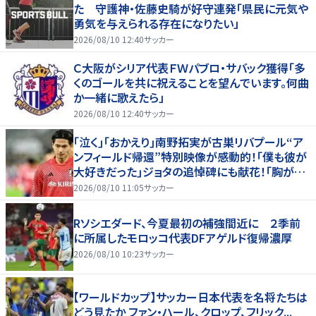
た 守護神・佐藤史騎が好守連発「県民に元気や
勇気を与えられる存在になりたい」
2026/08/10 12:40
サッカー
Ｃ大阪がシリア代表ＦＷパブロ・サバック獲得「多
くのゴールを共に祝えることを望んでいます。何曲
か一緒に歌えたら」
2026/08/10 12:40
サッカー
｢泣く｣｢おかえり｣南野拓実が古巣リバプール“ア
ンフィールド帰還”特別映像が感動的！｢僕も彼が
大好きだった｣ジョタの追悼碑にも献花！｢胸が熱
くなります…｣
2026/08/10 11:05
サッカー
Rソシエダード、今夏最初の補強間近に ２季前
に所属したモロッコ代表DFアゲルド復帰濃厚
2026/08/10 10:23
サッカー
【ワールドカップ】サッカー日本代表を名将たちは
どう見たか ファン・ハール、クロップ、フリック...