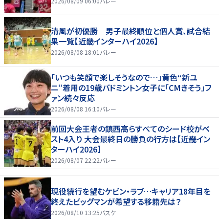
2026/08/09 06:00
バレー
清風が初優勝 男子最終順位と個人賞、試合結
果一覧【近畿インターハイ2026】
2026/08/08 18:01
バレー
「いつも笑顔で楽しそうなので…」黄色“新ユ
ニ”着用の19歳バドミントン女子に「CMきそう」フ
ァン続々反応
2026/08/08 16:10
バレー
前回大会王者の鎮西高らすべてのシード校がベ
スト4入り 大会最終日の勝負の行方は【近畿イン
ターハイ2026】
2026/08/07 22:22
バレー
現役続行を望むケビン・ラブ…キャリア18年目を
終えたビッグマンが希望する移籍先は？
2026/08/10 13:25
バスケ