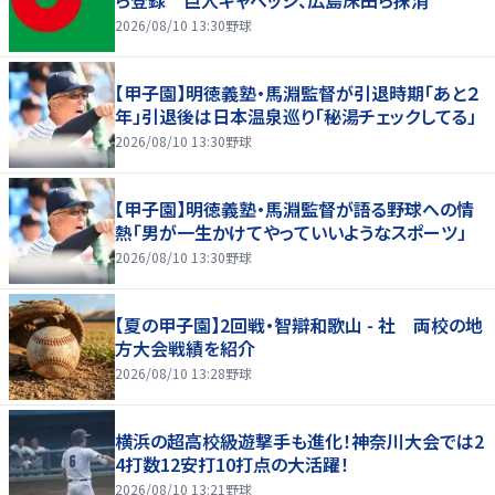
2026/08/10 13:30
野球
【甲子園】明徳義塾・馬淵監督が引退時期「あと２
年」引退後は日本温泉巡り「秘湯チェックしてる」
2026/08/10 13:30
野球
【甲子園】明徳義塾・馬淵監督が語る野球への情
熱「男が一生かけてやっていいようなスポーツ」
2026/08/10 13:30
野球
【夏の甲子園】2回戦・智辯和歌山 - 社 両校の地
方大会戦績を紹介
2026/08/10 13:28
野球
横浜の超高校級遊撃手も進化！神奈川大会では2
4打数12安打10打点の大活躍！
2026/08/10 13:21
野球