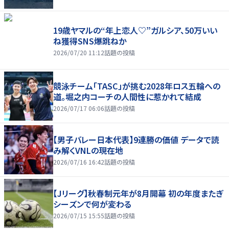
19歳ヤマルの“年上恋人♡”ガルシア、50万いい
ね獲得SNS爆跳ねか
2026/07/20 11:12
話題の投稿
競泳チーム「TASC」が挑む2028年ロス五輪への
道。堀之内コーチの人間性に惹かれて結成
2026/07/17 06:06
話題の投稿
【男子バレー日本代表】9連勝の価値 データで読
み解くVNLの現在地
2026/07/16 16:42
話題の投稿
【Jリーグ】秋春制元年が8月開幕 初の年度またぎ
シーズンで何が変わる
2026/07/15 15:55
話題の投稿