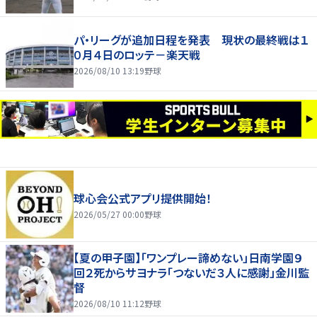
パ・リーグが追加日程を発表 現状の最終戦は１
０月４日のロッテ－楽天戦
2026/08/10 13:19
野球
球心会公式アプリ提供開始！
2026/05/27 00:00
野球
【夏の甲子園】「ワンプレー諦めない」日南学園９
回２死からサヨナラ「つないだ３人に感謝」金川監
督
2026/08/10 11:12
野球