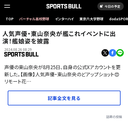
今日の予定
TOP
バーチャル高校野球
インターハイ
東京六大学野球
dodaSPO
（新しいタブ
人気声優・東山奈央が艦これイベントに出
演！艦娘姿を披露
2024.08.26 08:29
声優の東山奈央が8月25日、自身の公式Xアカウントを更
新した。【画像】人気声優・東山奈央のどアップショット😍
リモート花…
記事全文を見る
話題の投稿