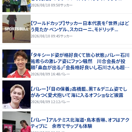
2026/08/10 09:50
サッカー
【ワールドカップ】サッカー日本代表を「世界」はど
う見たか ベンゲル、スカローニ、モドリッチ...
2026/08/10 09:45
サッカー
「タキシード姿が格好良くて放心状態」バレー石川
祐希らの激レア姿にファン騒然 川合会長が投
稿「鼻血が出る」「会長格好良いし石川さんも超格
好いい」
2026/08/09 16:48
バレー
【バレー】「目の保養」高橋藍、黒Ｔ＆デニム姿でし
がみつく愛犬抱いて海に入るオフショなど披露
2026/08/09 12:12
バレー
【バレー】アルテミス北海道・鳥本香琳、オフはアク
ティブに 余市でサップも体験