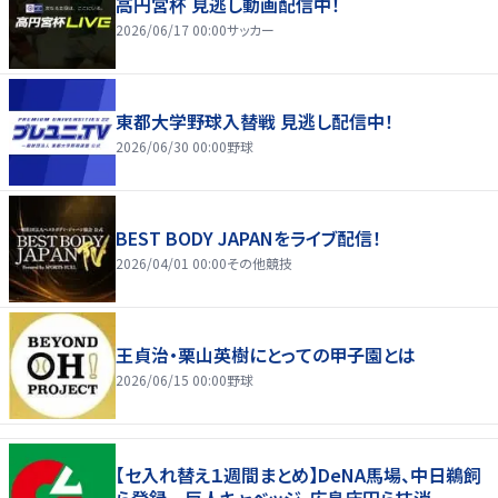
高円宮杯 見逃し動画配信中！
2026/06/17 00:00
サッカー
東都大学野球入替戦 見逃し配信中！
2026/06/30 00:00
野球
BEST BODY JAPANをライブ配信！
2026/04/01 00:00
その他競技
王貞治・栗山英樹にとっての甲子園とは
2026/06/15 00:00
野球
【セ入れ替え１週間まとめ】DeNA馬場、中日鵜飼
ら登録 巨人キャベッジ、広島床田ら抹消