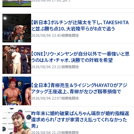
【新日本】ボルチンが辻陽太を下し、TAKESHITA
と並ぶ勝ち点10、大岩陵平らが8点で追う
2026/08/06 23:45
相撲格闘技
【ONE】リウ・メンヤンが自分以外で一番強いと思
うのはルオ・チャオ、決勝での対戦を希望
2026/08/06 23:21
相撲格闘技
【全日本】青柳亮生＆ライジングHAYATOがアジ
アタッグ王座返上、青柳が左ひざ靱帯損傷で
2026/08/06 22:07
相撲格闘技
昨年末に婚約破棄ぱんちゃん璃奈が婚約指輪返
還求められ「さすが家賃さえ払ってくれなかった
男」
2026/08/06 21:29
相撲格闘技