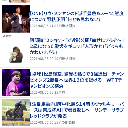
【ONE】リウ・メンヤンのド派手髪色＆スーツ、態度
について野杁正明「何とも思わない」
2026/08/06 21:03
相撲格闘技
阿部詩“２ショット”で近影公開「幸せにするぞ〜」
２歳になった愛犬をギュッ！「人形かと」「どっちも
かわいすぎる」
2026/08/06 20:40
相撲格闘技
【卓球】松島輝空、驚異の粘りで８強進出 チャン
ピオンズ２勝目へ世界１３位を退ける…ＷＴＴチ
ャンピオンズ横浜
2026/08/06 20:35
卓球
【注目馬動向】府中牝馬Ｓ１４着のヴァルキリーバ
ースは京成杯ＡＨで巻き返しへ サンデーサラブ
レッドクラブが発表
2026/08/06 20:15
その他競技