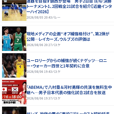
連覇を目指す鎮西が登場 男子2日目（8/6）決勝
トーナメント1、2回戦全21試合を紹介【近畿インタ
ーハイ2026】
2026/08/05 20:43
バレー
現地メディアの企画“オフ補強格付け”、第2弾が
公開…レイカーズ、ウルブズの評価は
2026/08/06 20:27
バスケ
ユーロリーグからの補強が続くナゲッツ…ロニ
ー・ウォーカー四世と1年契約に合意
2026/08/06 19:43
バスケ
『ABEMA』で八村塁＆河村勇輝の共演を無料生中
継へ…男子日本代表の強化試合2試合を放送
2026/08/06 19:37
バスケ
サンズ、攻守の要の”悪役”ブルックスと契約延長