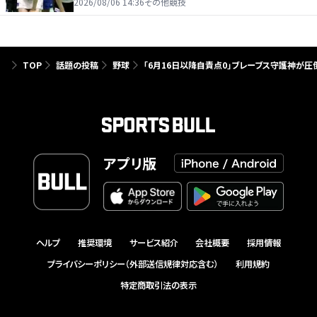
たり前じゃない」
2026/08/06 14:36
その他競技
TOP
話題の投稿
野球
「6月16日以降自責点0」ブレーブス守護神が圧
アプリ版
ヘルプ
推奨環境
サービス紹介
会社概要
採用情報
プライバシーポリシー（外部送信規律対応含む）
利用規約
特定商取引法の表示