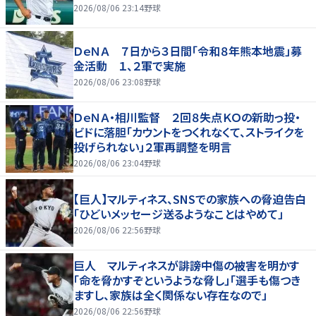
2026/08/06 23:14
野球
ＤｅＮＡ ７日から３日間「令和８年熊本地震」募
金活動 １、２軍で実施
2026/08/06 23:08
野球
ＤｅＮＡ・相川監督 ２回８失点ＫＯの新助っ投・
ビドに落胆「カウントをつくれなくて、ストライクを
投げられない」２軍再調整を明言
2026/08/06 23:04
野球
【巨人】マルティネス、SNSでの家族への脅迫告白
「ひどいメッセージ送るようなことはやめて」
2026/08/06 22:56
野球
巨人 マルティネスが誹謗中傷の被害を明かす
「命を脅かすぞというような脅し」「選手も傷つき
ますし、家族は全く関係ない存在なので」
2026/08/06 22:56
野球