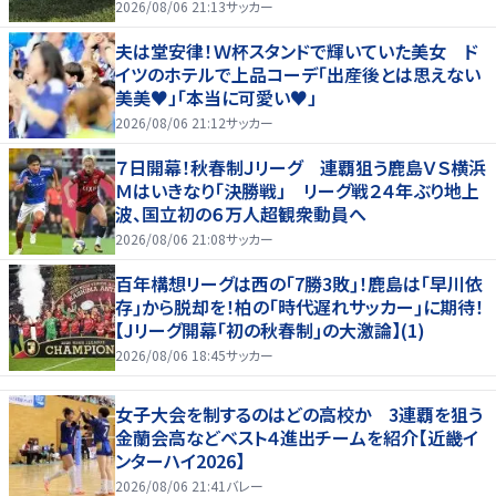
2026/08/06 21:13
サッカー
夫は堂安律！Ｗ杯スタンドで輝いていた美女 ド
イツのホテルで上品コーデ「出産後とは思えない
美美♥」「本当に可愛い♥」
2026/08/06 21:12
サッカー
７日開幕！秋春制Ｊリーグ 連覇狙う鹿島ＶＳ横浜
Ｍはいきなり「決勝戦」 リーグ戦２４年ぶり地上
波、国立初の６万人超観衆動員へ
2026/08/06 21:08
サッカー
百年構想リーグは西の｢7勝3敗｣！鹿島は｢早川依
存｣から脱却を！柏の｢時代遅れサッカー｣に期待！
【Jリーグ開幕｢初の秋春制｣の大激論】(1)
2026/08/06 18:45
サッカー
女子大会を制するのはどの高校か 3連覇を狙う
金蘭会高などベスト４進出チームを紹介【近畿イ
ンターハイ2026】
2026/08/06 21:41
バレー