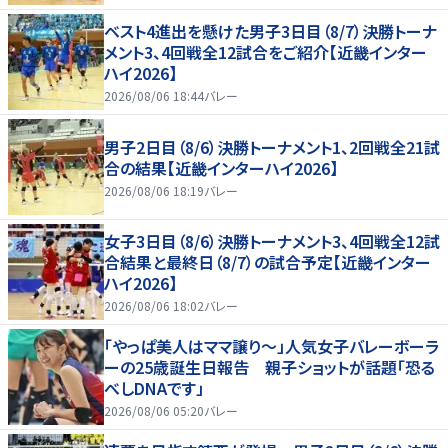
ベスト4進出を懸けた男子3日目（8/7）決勝トーナ
メント3、4回戦全12試合をご紹介【近畿インター
ハイ2026】
2026/08/06 18:44
バレー
男子2日目（8/6）決勝トーナメント1、2回戦全21試
合の結果【近畿インターハイ2026】
2026/08/06 18:19
バレー
女子3日目（8/6）決勝トーナメント3、4回戦全12試
合結果と最終日（8/7）の試合予定【近畿インター
ハイ2026】
2026/08/06 18:02
バレー
「やっぱ美人はママ譲り～」人気女子バレーボーラ
ーの25歳誕生日報告 親子ショットが話題「恐る
べしDNAです」
2026/08/06 05:20
バレー