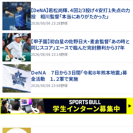
【DeNA】若松尚輝、４回2/3投げ４安打１失点の力
投 相川監督「本当にありがたかった」
2026/08/06 23:28
野球
【甲子園】初白星の佐野日大・麦倉監督「あの時と
同じスコア」エースで臨んだ完封勝利から37年
2026/08/06 23:14
野球
ＤｅＮＡ ７日から３日間「令和８年熊本地震」募
金活動 １、２軍で実施
2026/08/06 23:08
野球