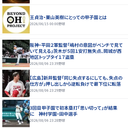
王貞治・栗山英樹にとっての甲子園とは
2026/06/15 00:00
野球
阪神・平田２軍監督「嶋村の意図がベンチで見て
いて見える」茨木が５回１安打無失点、岡城が西
地区トップタイ１７盗塁
2026/08/06 23:39
野球
【広島】新井監督「同じ失点するにしても、失点の
仕方が」押し出しから逆転負けで最下位に転落
2026/08/06 23:29
野球
3回目甲子園で初本塁打「思い切って」が結果
に 神村学園・田中選手
2026/08/06 23:28
野球