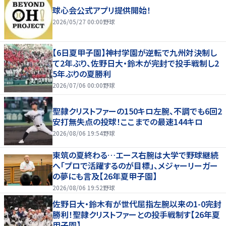
球心会公式アプリ提供開始！
2026/05/27 00:00
野球
【6日夏甲子園】神村学園が逆転で九州対決制し
て2年ぶり、佐野日大・鈴木が完封で投手戦制し2
5年ぶりの夏勝利
2026/07/06 00:00
野球
聖隷クリストファーの150キロ左腕、不調でも6回2
安打無失点の投球！ここまでの最速144キロ
2026/08/06 19:54
野球
東筑の夏終わる…エース右腕は大学で野球継続
へ「プロで活躍するのが目標」、メジャーリーガー
の夢にも言及【26年夏甲子園】
2026/08/06 19:52
野球
佐野日大・鈴木有が世代屈指左腕以来の1-0完封
勝利！聖隷クリストファーとの投手戦制す【26年夏
甲子園】