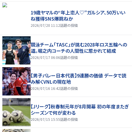
19歳ヤマルの“年上恋人♡”ガルシア、50万いい
ね獲得SNS爆跳ねか
2026/07/20 11:12
話題の投稿
競泳チーム「TASC」が挑む2028年ロス五輪への
道。堀之内コーチの人間性に惹かれて結成
2026/07/17 06:06
話題の投稿
【男子バレー日本代表】9連勝の価値 データで読
み解くVNLの現在地
2026/07/16 16:42
話題の投稿
【Jリーグ】秋春制元年が8月開幕 初の年度またぎ
シーズンで何が変わる
2026/07/15 15:55
話題の投稿