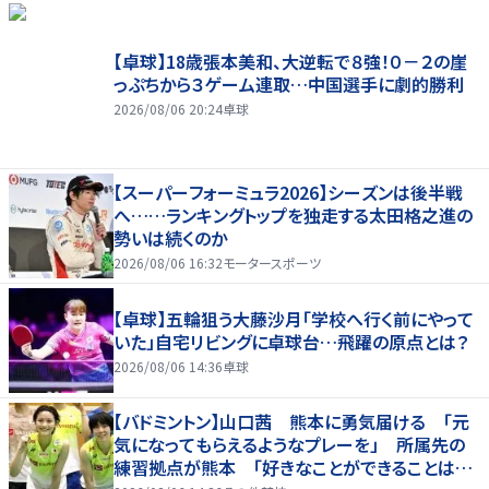
【卓球】18歳張本美和、大逆転で８強！０－２の崖
っぷちから３ゲーム連取…中国選手に劇的勝利
2026/08/06 20:24
卓球
【スーパーフォーミュラ2026】シーズンは後半戦
へ……ランキングトップを独走する太田格之進の
勢いは続くのか
2026/08/06 16:32
モータースポーツ
【卓球】五輪狙う大藤沙月「学校へ行く前にやって
いた」自宅リビングに卓球台…飛躍の原点とは？
2026/08/06 14:36
卓球
【バドミントン】山口茜 熊本に勇気届ける 「元
気になってもらえるようなプレーを」 所属先の
練習拠点が熊本 「好きなことができることは当