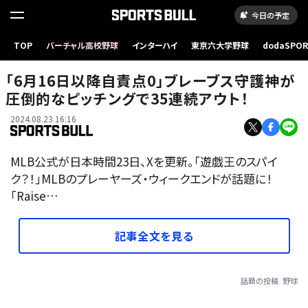
今日の予定
TOP
バーチャル高校野球
インターハイ
東京六大学野球
dodaSPO
（新しいタブ
「6月16日以降自責点0」ブレーブス守護神が
圧倒的なピッチングで35連続アウト！
2024.08.23 16:16
MLB公式が日本時間23日、Xを更新。「遊戯王のスパイ
ク？！」MLBのプレーヤーズ・ウィークエンドが話題に！
「Raise…
記事全文を見る
話題の投稿
野球