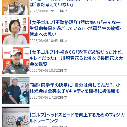
は「まだ考えていない」
2026/08/06 19:11
ゴルフ
【女子ゴルフ】不動裕理「自然は怖い」「みんな一
生懸命毎日を過ごしている」…地震発生の故郷・
熊本への思い
2026/08/06 18:45
ゴルフ
【女子ゴルフ】小祝さくら「渋滞で過酷だったけど、
キレイだった」 川崎春花らと浴衣で長岡花火大
会を観覧
2026/08/06 18:32
ゴルフ
同郷・同学年の快挙に「自分は何してんだ？」 小
林光希は全英女子Vキャディを相棒に初優勝を
2026/08/06 17:29
ゴルフ
【ゴルフ】ヘッドスピードを向上するためのフィジカ
ルトレーニング
2026/08/06 17:00
ゴルフ