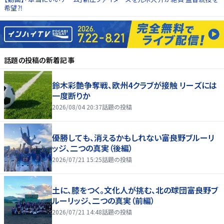
希望⁈
話題の投稿
の新着記事
鈴木彩艶争奪戦、欧州4クラブが接触 リーズには
一度断りか
2026/08/04 20:37
話題の投稿
優勝しても、消えるかもしれない――富良野ブルーリ
ッジ、二つの真実（後編）
2026/07/21 15:25
話題の投稿
土に、膝をつく。文化人が挑む、北の球団――富良野ブ
ルーリッジ、二つの真実（前編）
2026/07/21 14:48
話題の投稿