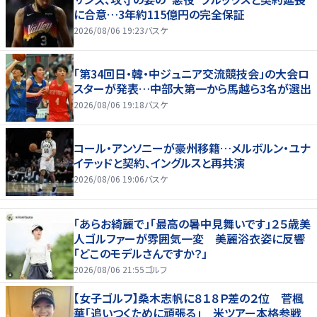
に合意…3年約115億円の完全保証
2026/08/06 19:23
バスケ
「第34回日・韓・中ジュニア交流競技会」の大会ロ
スターが発表…中部大第一から馬越ら3名が選出
2026/08/06 19:18
バスケ
コール・アンソニーが豪州移籍…メルボルン・ユナ
イテッドと契約、イングルスと再共演
2026/08/06 19:06
バスケ
「あらお綺麗で」「最高の暑中見舞いです」２５歳美
人ゴルファーが雰囲気一変 美麗浴衣姿に反響
「どこのモデルさんですか？」
2026/08/06 21:55
ゴルフ
【女子ゴルフ】桑木志帆に８１８Ｐ差の２位 菅楓
華「追いつくために頑張る」 米ツアー本格参戦