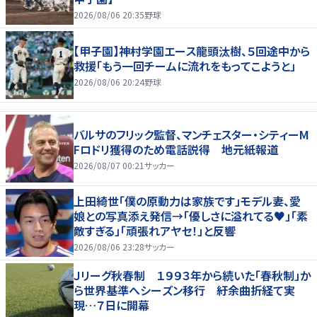
2026/08/06 20:35
野球
【甲子園】神村学園エース龍頭汰樹、５回途中から
救援「もう一回チームに流れをもってこようと」
2026/08/06 20:24
野球
バルサのフリック監督、マンチェスター・シティーM
Fロドリ獲得のため電話説得 地元紙報道
2026/08/07 00:21
サッカー
上田綺世「僕の原動力は家族です」モデル妻、愛
娘との写真添え発信→「優しさに溢れてる♥」「素
敵すぎる」「頑張れアヤセ！」と反響
2026/08/06 23:28
サッカー
Ｊリーグ秋春制 １９９３年から続いた「春秋制」か
ら世界基準へシーズン移行 紆余曲折経て実
現…７日に開幕