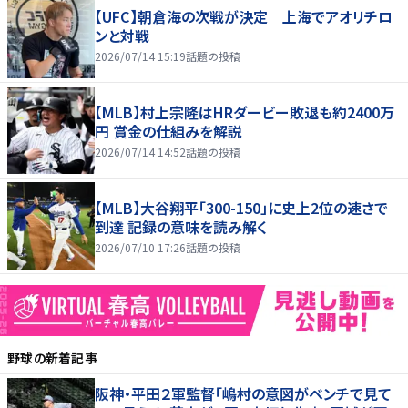
【UFC】朝倉海の次戦が決定 上海でアオリチロ
ンと対戦
2026/07/14 15:19
話題の投稿
【MLB】村上宗隆はHRダービー敗退も約2400万
円 賞金の仕組みを解説
2026/07/14 14:52
話題の投稿
【MLB】大谷翔平「300-150」に史上2位の速さで
到達 記録の意味を読み解く
2026/07/10 17:26
話題の投稿
野球
の新着記事
阪神・平田２軍監督「嶋村の意図がベンチで見て