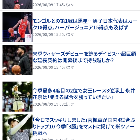
2026/08/09 17:45
バスケ
モンゴルとの第1戦は黒星…男子日本代表はカー
ク18得点、ハーパージュニア15得点も及ばず
2026/08/09 15:50
バスケ
来季ウィザーズデビューを飾るデイビス…超巨額
な延長契約は開幕後まで持ち越しか？
2026/08/09 15:45
バスケ
今季最多4度目の2位で女王レース3位浮上 永井
花奈は「狙える試合を勝っていきたい」
2026/08/09 19:03
ゴルフ
「今日でスッキリしました」菅楓華が国内4試合ぶ
りトップ10 今季「3勝」をマストに掲げて米ツアー
挑戦へ
2026/08/09 18:16
ゴルフ