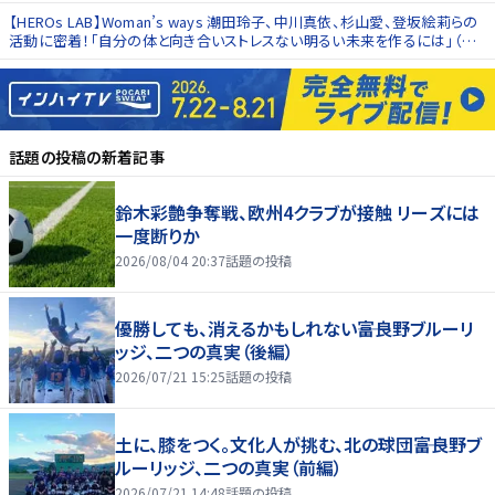
編）
【HEROs LAB】Woman’s ways 潮田玲子、中川真依、杉山愛、登坂絵莉らの
活動に密着！「自分の体と向き合いストレスない明るい未来を作るには」（前
編）
話題の投稿
の新着記事
鈴木彩艶争奪戦、欧州4クラブが接触 リーズには
一度断りか
2026/08/04 20:37
話題の投稿
優勝しても、消えるかもしれない――富良野ブルーリ
ッジ、二つの真実（後編）
2026/07/21 15:25
話題の投稿
土に、膝をつく。文化人が挑む、北の球団――富良野ブ
ルーリッジ、二つの真実（前編）
2026/07/21 14:48
話題の投稿