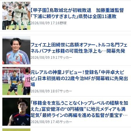
【甲子園】鳥取城北が初戦敗退 加藤重雄監督
「下浦に頼りすぎました」県勢は全国11連敗
2026/08/09 17:16
野球
フェイエ上田綺世に高額オファー、トルコ名門フェ
ネルバフチェ移籍の可能性急浮上も…開幕先発
2026/08/09 19:17
サッカー
元レアルの神童Ｊデビュー！登録名「中井卓大ピ
ピ」日本初挑戦の22歳今治MFが開幕戦に先発出
場
2026/08/09 18:07
サッカー
「移籍金を支払うことなくトップレベルの経験を加
えた」冨安健洋の“0円補強”に地元メディアも満
足気「最終ラインの再編を進める監督が重宝する
柔軟性を備えている」
2026/08/09 17:45
サッカー