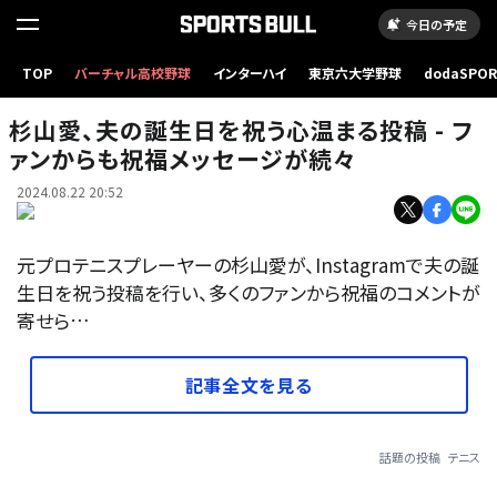
今日の予定
TOP
バーチャル高校野球
インターハイ
東京六大学野球
dodaSPO
（新しいタブ
杉山愛、夫の誕生日を祝う心温まる投稿 - フ
ァンからも祝福メッセージが続々
2024.08.22 20:52
元プロテニスプレーヤーの杉山愛が、Instagramで夫の誕
生日を祝う投稿を行い、多くのファンから祝福のコメントが
寄せら…
記事全文を見る
話題の投稿
テニス