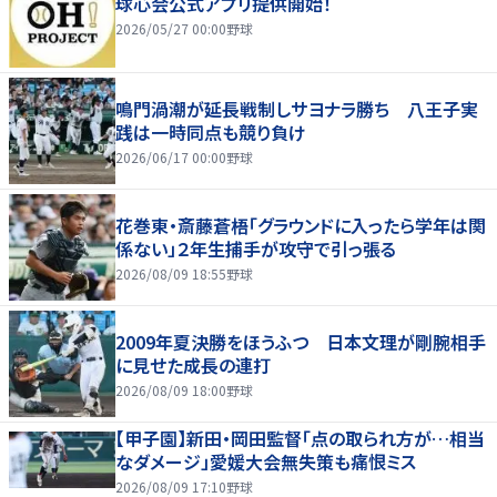
球心会公式アプリ提供開始！
2026/05/27 00:00
野球
鳴門渦潮が延長戦制しサヨナラ勝ち 八王子実
践は一時同点も競り負け
2026/06/17 00:00
野球
花巻東・斎藤蒼梧「グラウンドに入ったら学年は関
係ない」２年生捕手が攻守で引っ張る
2026/08/09 18:55
野球
2009年夏決勝をほうふつ 日本文理が剛腕相手
に見せた成長の連打
2026/08/09 18:00
野球
【甲子園】新田・岡田監督「点の取られ方が…相当
なダメージ」愛媛大会無失策も痛恨ミス
2026/08/09 17:10
野球