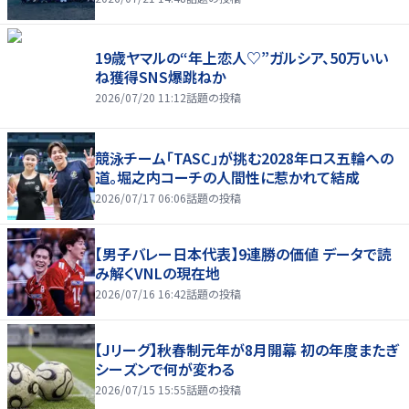
19歳ヤマルの“年上恋人♡”ガルシア、50万いい
ね獲得SNS爆跳ねか
2026/07/20 11:12
話題の投稿
競泳チーム「TASC」が挑む2028年ロス五輪への
道。堀之内コーチの人間性に惹かれて結成
2026/07/17 06:06
話題の投稿
【男子バレー日本代表】9連勝の価値 データで読
み解くVNLの現在地
2026/07/16 16:42
話題の投稿
【Jリーグ】秋春制元年が8月開幕 初の年度またぎ
シーズンで何が変わる
2026/07/15 15:55
話題の投稿