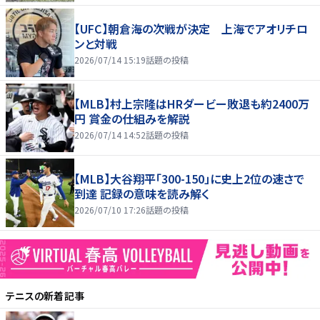
【UFC】朝倉海の次戦が決定 上海でアオリチロ
ンと対戦
2026/07/14 15:19
話題の投稿
【MLB】村上宗隆はHRダービー敗退も約2400万
円 賞金の仕組みを解説
2026/07/14 14:52
話題の投稿
【MLB】大谷翔平「300-150」に史上2位の速さで
到達 記録の意味を読み解く
2026/07/10 17:26
話題の投稿
テニス
の新着記事