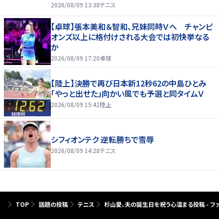
2026/08/09 13:38
テニス
【卓球】張本美和＆智和、兄妹同時Ｖへ チャンピ
オンズ以上に格付けされる大会では初快挙なる
か
2026/08/09 17:20
卓球
【陸上】決勝で再び日本新12秒62の中島ひとみ
「やっと出せた」向かい風でも予選と同タイムＶ
2026/08/09 15:42
陸上
シフィオンテク 逆転勝ちで雪辱
2026/08/09 14:28
テニス
TOP
話題の投稿
テニス
杉山愛、夫の誕生日を祝う心温まる投稿 - 