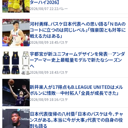
ターハイ2026】
2026/08/07 22:22
バレー
河村勇輝、バスケ日本代表への思い語る「ＮＢＡの
コートに立つのは同じレベル」「強豪国とも対等に
戦える力はある」
2026/08/09 18:45
バスケ
宇都宮が新ユニフォームデザインを発表…アンダ
ーアーマー史上最軽量モデルで新たなシーズン
へ
2026/08/09 18:43
バスケ
新井楽人が17得点もB.LEAGUE UNITEDはメル
ボルンに惜敗…中村拓人「全員が成長できた」
2026/08/09 18:16
バスケ
日本代表復帰の八村塁「日本のバスケは今、チャ
ンスがある。本当に今が大事」代表での自身の役
割も語る