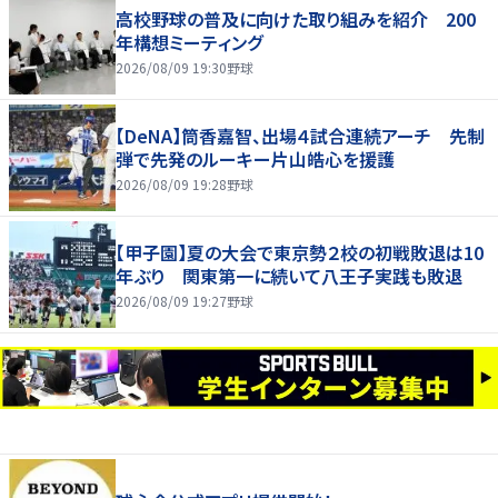
高校野球の普及に向けた取り組みを紹介 200
年構想ミーティング
2026/08/09 19:30
野球
【DeNA】筒香嘉智、出場４試合連続アーチ 先制
弾で先発のルーキー片山皓心を援護
2026/08/09 19:28
野球
【甲子園】夏の大会で東京勢２校の初戦敗退は10
年ぶり 関東第一に続いて八王子実践も敗退
2026/08/09 19:27
野球