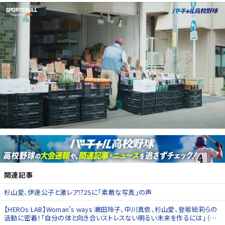
関連記事
杉山愛、伊達公子と激レア⁉️2Sに「素敵な写真」の声
【HEROs LAB】Woman’s ways 潮田玲子、中川真依、杉山愛、登坂絵莉らの
活動に密着！「自分の体と向き合いストレスない明るい未来を作るには」（後