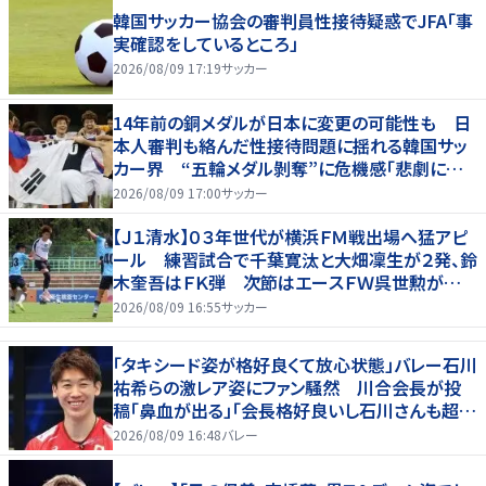
韓国サッカー協会の審判員性接待疑惑でJFA「事
実確認をしているところ」
2026/08/09 17:19
サッカー
14年前の銅メダルが日本に変更の可能性も 日
本人審判も絡んだ性接待問題に揺れる韓国サッ
カー界 “五輪メダル剝奪”に危機感「悲劇に見
舞われる」
2026/08/09 17:00
サッカー
【Ｊ１清水】０３年世代が横浜ＦＭ戦出場へ猛アピ
ール 練習試合で千葉寛汰と大畑凜生が２発、鈴
木奎吾はＦＫ弾 次節はエースＦＷ呉世勲が出
場停止
2026/08/09 16:55
サッカー
「タキシード姿が格好良くて放心状態」バレー石川
祐希らの激レア姿にファン騒然 川合会長が投
稿「鼻血が出る」「会長格好良いし石川さんも超格
好いい」
2026/08/09 16:48
バレー