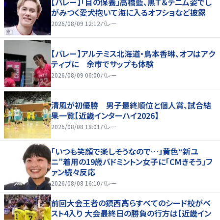
【バレー】「目の保養」高橋藍、黒Ｔ＆デニム姿でし
がみつく愛犬抱いて海に入るオフショなど披露
2026/08/09 12:12
バレー
【バレー】アルテミス北海道・鳥本香琳、オフはアク
ティブに 余市でサップも体験
2026/08/09 06:00
バレー
清風が初優勝 男子最終順位と個人賞、試合結
果一覧【近畿インターハイ2026】
2026/08/08 18:01
バレー
「いつも笑顔で楽しそうなので…」黄色“新ユ
ニ”着用の19歳バドミントン女子に「CMきそう」フ
ァン続々反応
2026/08/08 16:10
バレー
前回大会王者の鎮西高らすべてのシード校がベ
スト4入り 大会最終日の勝負の行方は【近畿イン