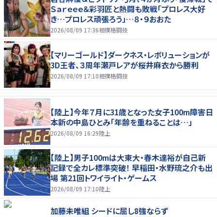
Ｓａｒｅｅｅ＆彩羽匠と熱闘も敗戦「プロレス大好
き…プロレス頑張ろう」…８・９おおた
2026/08/09 17:36
相撲格闘技
【マリーゴールド】ダークネス・レボリューションが
3D王者、３周年瀬戸レアが桜井麻衣から勝利
2026/08/09 17:10
相撲格闘技
【陸上】今年７月に31歳となった女子100m障害日
本新の中島ひとみ「年齢を重ねることは…」
2026/08/09 16:29
陸上
【陸上】男子100mは大東大・春木達裕が自己新
記録で全カレ標準突破！ 早稲田・水野琉之介も出
場 第21回トワイライト・ゲームス
2026/08/09 17:10
陸上
加藤未唯組 シードに屈し8強ならず