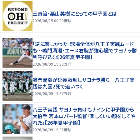
王貞治・栗山英樹にとっての甲子園とは
2026/06/15 00:00
野球
「逆に楽しかった」球場全体が八王子実践ムード
も…鳴門渦潮・エース右腕が強心臓でサヨナラ勝
利呼び込む【26年夏甲子園】
2026/08/09 19:39
野球
鳴門渦潮が延長戦制しサヨナラ勝ち 八王子実
践は九回2死で追いつく
2026/08/09 19:37
野球
八王子実践 サヨナラ負けもナインに甲子園から
大拍手 河本ロバート監督「楽しくいい顔をしてや
れた」【26年夏甲子園】
2026/08/09 19:32
野球