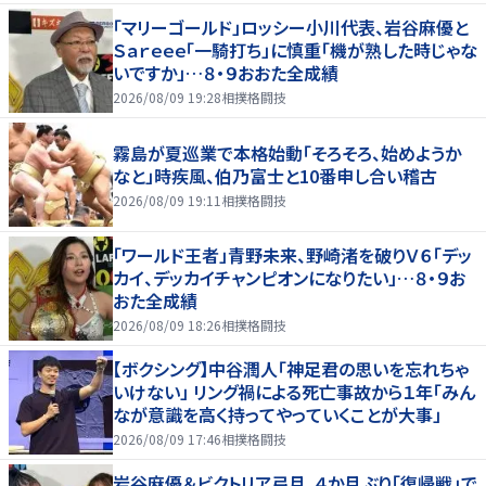
「マリーゴールド」ロッシー小川代表、岩谷麻優と
Ｓａｒｅｅｅ「一騎打ち」に慎重「機が熟した時じゃな
いですか」…８・９おおた全成績
2026/08/09 19:28
相撲格闘技
霧島が夏巡業で本格始動「そろそろ、始めようか
なと」時疾風、伯乃富士と10番申し合い稽古
2026/08/09 19:11
相撲格闘技
「ワールド王者」青野未来、野崎渚を破りＶ６「デッ
カイ、デッカイチャンピオンになりたい」…８・９お
おた全成績
2026/08/09 18:26
相撲格闘技
【ボクシング】中谷潤人「神足君の思いを忘れちゃ
いけない」 リング禍による死亡事故から１年「みん
なが意識を高く持ってやっていくことが大事」
2026/08/09 17:46
相撲格闘技
岩谷麻優＆ビクトリア弓月、４か月ぶり「復帰戦」で