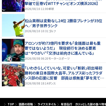
撃破で圧巻V【WTTチャンピオンズ横浜2026】
2026/08/10 11:00
卓球
松山英樹は変動なし24位 2勝目ブレナンが35位
へ／男子世界ランク
2026/08/10 10:31
ゴルフ
アロンソが約73億円を要求も「金銭面は最も重
要ではないようだ」 現役続行を決める要素
は“やりがい”「交渉は前向きに進んでいる」
2026/08/08 06:20
モータースポーツ
「いわきらしくていいな、可愛い」「斬新」初出場初
勝利の東日本国際大昌平、アルプス彩ったフラダ
ンス部の応援に反響 部員は感無量「夢を見てい
るよう」
2026/08/08 18:14
ダンス
TOP
話題の投稿
ライフスタイル
有吉弘行 カリッとした謎の食べ物