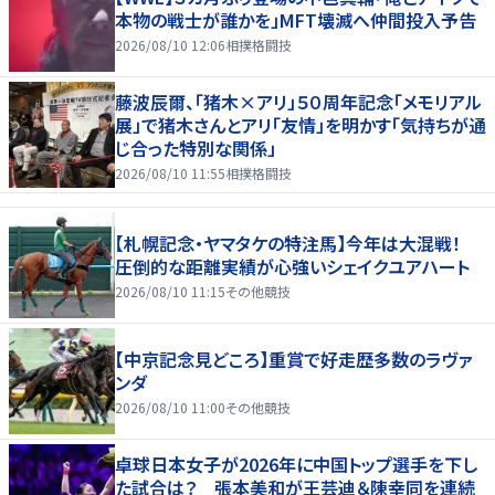
本物の戦士が誰かを」MFT壊滅へ仲間投入予告
2026/08/10 12:06
相撲格闘技
藤波辰爾、「猪木×アリ」５０周年記念「メモリアル
展」で猪木さんとアリ「友情」を明かす「気持ちが通
じ合った特別な関係」
2026/08/10 11:55
相撲格闘技
【札幌記念・ヤマタケの特注馬】今年は大混戦！
圧倒的な距離実績が心強いシェイクユアハート
2026/08/10 11:15
その他競技
【中京記念見どころ】重賞で好走歴多数のラヴァ
ンダ
2026/08/10 11:00
その他競技
卓球日本女子が2026年に中国トップ選手を下し
た試合は？ 張本美和が王芸迪＆陳幸同を連続