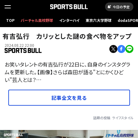
今日の予定
TOP
バーチャル高校野球
インターハイ
東京六大学野球
dodaSPO
（新しいタブ
有吉弘行 カリッとした謎の食べ物をアップ
2024.08.22 22:00
お笑いタレントの有吉弘行が22日に、自身のインスタグラ
ムを更新した。【画像】さらば森田が語る"とにかくひど
い"芸人とは？…
記事全文を見る
話題の投稿
ライフスタイル