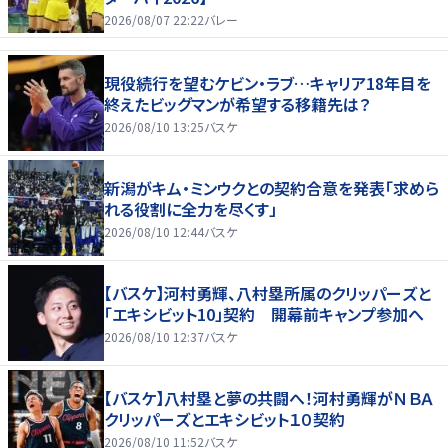
2026/08/07 22:22
バレー
現役続行を望むケビン・ラブ…キャリア18年目を
終えたビッグマンが希望する移籍先は？
2026/08/10 13:25
バスケ
新潟がキム・ミンウクとの契約合意を発表「求めら
れる役割に全力を尽くす」
2026/08/10 12:44
バスケ
【バスケ】河村勇輝、八村塁所属のクリッパーズと
「エキシビット10」契約 開幕前キャンプ参加へ
2026/08/10 12:37
バスケ
【バスケ】八村塁と夢の共闘へ！河村勇輝がＮＢＡ
クリッパーズとエキシビット１０契約
2026/08/10 11:52
バスケ