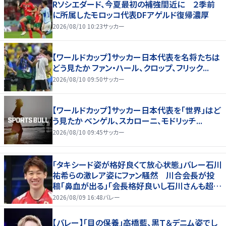
Rソシエダード、今夏最初の補強間近に ２季前
に所属したモロッコ代表DFアゲルド復帰濃厚
2026/08/10 10:23
サッカー
【ワールドカップ】サッカー日本代表を名将たちは
どう見たか ファン・ハール、クロップ、フリック...
2026/08/10 09:50
サッカー
【ワールドカップ】サッカー日本代表を「世界」はど
う見たか ベンゲル、スカローニ、モドリッチ...
2026/08/10 09:45
サッカー
「タキシード姿が格好良くて放心状態」バレー石川
祐希らの激レア姿にファン騒然 川合会長が投
稿「鼻血が出る」「会長格好良いし石川さんも超格
好いい」
2026/08/09 16:48
バレー
【バレー】「目の保養」高橋藍、黒Ｔ＆デニム姿でし