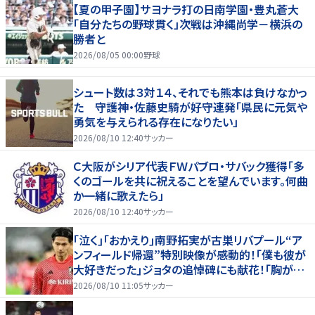
【夏の甲子園】サヨナラ打の日南学園・豊丸蒼大
「自分たちの野球貫く」次戦は沖縄尚学－横浜の
勝者と
2026/08/05 00:00
野球
シュート数は３対１４、それでも熊本は負けなかっ
た 守護神・佐藤史騎が好守連発「県民に元気や
勇気を与えられる存在になりたい」
2026/08/10 12:40
サッカー
Ｃ大阪がシリア代表ＦＷパブロ・サバック獲得「多
くのゴールを共に祝えることを望んでいます。何曲
か一緒に歌えたら」
2026/08/10 12:40
サッカー
｢泣く｣｢おかえり｣南野拓実が古巣リバプール“ア
ンフィールド帰還”特別映像が感動的！｢僕も彼が
大好きだった｣ジョタの追悼碑にも献花！｢胸が熱
くなります…｣
2026/08/10 11:05
サッカー