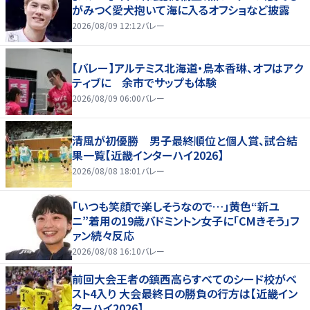
がみつく愛犬抱いて海に入るオフショなど披露
2026/08/09 12:12
バレー
【バレー】アルテミス北海道・鳥本香琳、オフはアク
ティブに 余市でサップも体験
2026/08/09 06:00
バレー
清風が初優勝 男子最終順位と個人賞、試合結
果一覧【近畿インターハイ2026】
2026/08/08 18:01
バレー
「いつも笑顔で楽しそうなので…」黄色“新ユ
ニ”着用の19歳バドミントン女子に「CMきそう」フ
ァン続々反応
2026/08/08 16:10
バレー
前回大会王者の鎮西高らすべてのシード校がベ
スト4入り 大会最終日の勝負の行方は【近畿イン
ターハイ2026】