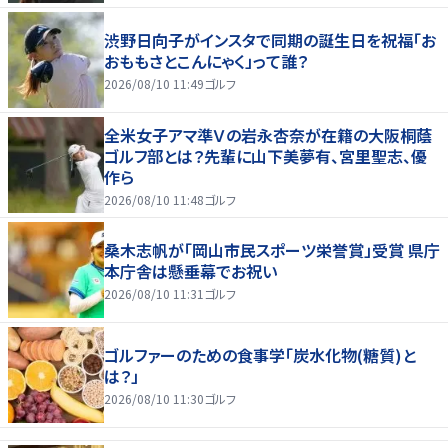
渋野日向子がインスタで同期の誕生日を祝福「お
おももさとこんにゃく」って誰？
2026/08/10 11:49
ゴルフ
全米女子アマ準Ｖの岩永杏奈が在籍の大阪桐蔭
ゴルフ部とは？先輩に山下美夢有、宮里聖志、優
作ら
2026/08/10 11:48
ゴルフ
桑木志帆が「岡山市民スポーツ栄誉賞」受賞 県庁
本庁舎は懸垂幕でお祝い
2026/08/10 11:31
ゴルフ
ゴルファーのための食事学「炭水化物(糖質)と
は？」
2026/08/10 11:30
ゴルフ