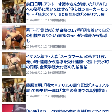
前田日明、アントニオ猪木さんが抱いた「ＵＷＦ」
への姿勢に思いをはせる「俺らはジョーカーだっ
た」…「猪木×アリ」５０周年記念「メモリアル展」
2026/08/10 12:47
相撲格闘技
幕下・可貴（かき）が白熱の１７番「落ち着いて自分
の相撲を取りたい」同郷の元小結・遠藤から指導
も
2026/08/10 12:42
相撲格闘技
イケメン幕下・大森「スー女ブーム」の火付け役、
元小結・遠藤から指導を受け連勝…石川・穴水町
の同郷、金沢学院大付高の先輩後輩
2026/08/10 12:39
相撲格闘技
藤原喜明、「猪木×アリ」５０周年記念「メモリアル
展」で歴史的一戦は「本当の意味での真剣勝負」
2026/08/10 12:21
相撲格闘技
【WWE】３カ月ぶり登場の中邑真輔「俺とアイツで