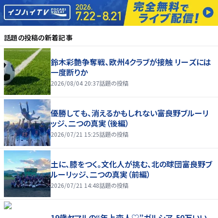
話題の投稿
の新着記事
鈴木彩艶争奪戦、欧州4クラブが接触 リーズには
一度断りか
2026/08/04 20:37
話題の投稿
優勝しても、消えるかもしれない――富良野ブルーリ
ッジ、二つの真実（後編）
2026/07/21 15:25
話題の投稿
土に、膝をつく。文化人が挑む、北の球団――富良野ブ
ルーリッジ、二つの真実（前編）
2026/07/21 14:48
話題の投稿
19歳ヤマルの“年上恋人♡”ガルシア、50万いい