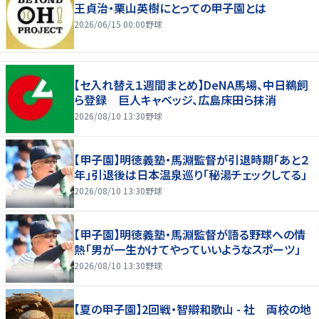
王貞治・栗山英樹にとっての甲子園とは
2026/06/15 00:00
野球
【セ入れ替え１週間まとめ】DeNA馬場、中日鵜飼
ら登録 巨人キャベッジ、広島床田ら抹消
2026/08/10 13:30
野球
【甲子園】明徳義塾・馬淵監督が引退時期「あと２
年」引退後は日本温泉巡り「秘湯チェックしてる」
2026/08/10 13:30
野球
【甲子園】明徳義塾・馬淵監督が語る野球への情
熱「男が一生かけてやっていいようなスポーツ」
2026/08/10 13:30
野球
【夏の甲子園】2回戦・智辯和歌山 - 社 両校の地