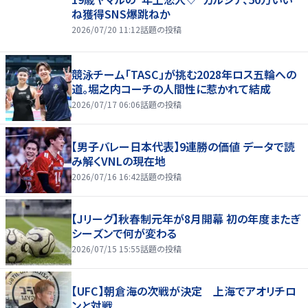
ね獲得SNS爆跳ねか
2026/07/20 11:12
話題の投稿
競泳チーム「TASC」が挑む2028年ロス五輪への
道。堀之内コーチの人間性に惹かれて結成
2026/07/17 06:06
話題の投稿
【男子バレー日本代表】9連勝の価値 データで読
み解くVNLの現在地
2026/07/16 16:42
話題の投稿
【Jリーグ】秋春制元年が8月開幕 初の年度またぎ
シーズンで何が変わる
2026/07/15 15:55
話題の投稿
【UFC】朝倉海の次戦が決定 上海でアオリチロ
ンと対戦