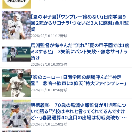
【夏の甲子園】「ワンプレー諦めない」日南学園９
回２死からサヨナラ「つないだ３人に感謝」金川監
督
2026/08/10 11:12
野球
馬淵監督が悔やんだ“流れ”「夏の甲子園では1度
ミスすると」 3失策にバント失敗…無念サヨナラ
負け
2026/08/10 10:39
野球
「影のヒーロー」日南学園の劇勝呼んだ“神走
塁” 悲鳴→歓声にX仰天「特大ファインプレー」
2026/08/10 10:56
野球
明徳義塾 ７０歳の馬淵史郎監督が引き際につ
いて語る「学校はやれと言ってくれてるんですけ
ど…」春夏通算４０度目の出場は初戦突破も“馬
淵節”炸裂
2026/08/10 11:58
野球