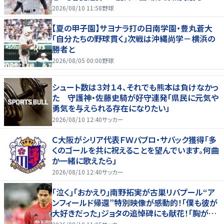
淵節”炸裂
2026/08/10 11:58
野球
【夏の甲子園】サヨナラ打の日南学園・豊丸蒼大
「自分たちの野球貫く」次戦は沖縄尚学－横浜の
勝者と
2026/08/05 00:00
野球
シュート数は３対１４、それでも熊本は負けなかっ
た 守護神・佐藤史騎が好守連発「県民に元気や
勇気を与えられる存在になりたい」
2026/08/10 12:40
サッカー
Ｃ大阪がシリア代表ＦＷパブロ・サバック獲得「多
くのゴールを共に祝えることを望んでいます。何曲
か一緒に歌えたら」
2026/08/10 12:40
サッカー
｢泣く｣｢おかえり｣南野拓実が古巣リバプール“ア
ンフィールド帰還”特別映像が感動的！｢僕も彼が
大好きだった｣ジョタの追悼碑にも献花！｢胸が熱
くなります…｣