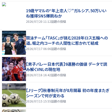
19歳ヤマルの“年上恋人♡”ガルシア、50万いい
ね獲得SNS爆跳ねか
2026/07/20 11:12
話題の投稿
競泳チーム「TASC」が挑む2028年ロス五輪への
道。堀之内コーチの人間性に惹かれて結成
2026/07/17 06:06
話題の投稿
【男子バレー日本代表】9連勝の価値 データで読
み解くVNLの現在地
2026/07/16 16:42
話題の投稿
【Jリーグ】秋春制元年が8月開幕 初の年度またぎ
シーズンで何が変わる
2026/07/15 15:55
話題の投稿