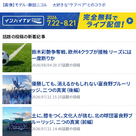
【画像】モデル・藤田ニコル 大好きな"ケアベア"とのコラボ
話題の投稿
の新着記事
鈴木彩艶争奪戦、欧州4クラブが接触 リーズには
一度断りか
2026/08/04 20:37
話題の投稿
優勝しても、消えるかもしれない――富良野ブルーリ
ッジ、二つの真実（後編）
2026/07/21 15:25
話題の投稿
土に、膝をつく。文化人が挑む、北の球団――富良野ブ
ルーリッジ、二つの真実（前編）
2026/07/21 14:48
話題の投稿