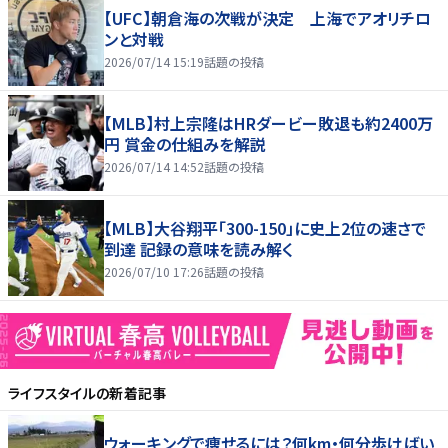
【UFC】朝倉海の次戦が決定 上海でアオリチロ
ンと対戦
2026/07/14 15:19
話題の投稿
【MLB】村上宗隆はHRダービー敗退も約2400万
円 賞金の仕組みを解説
2026/07/14 14:52
話題の投稿
【MLB】大谷翔平「300-150」に史上2位の速さで
到達 記録の意味を読み解く
2026/07/10 17:26
話題の投稿
ライフスタイル
の新着記事
ウォーキングで痩せるには？何km・何分歩けばい