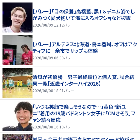
【バレー】「目の保養」高橋藍、黒Ｔ＆デニム姿でし
がみつく愛犬抱いて海に入るオフショなど披露
2026/08/09 12:12
バレー
【バレー】アルテミス北海道・鳥本香琳、オフはアク
ティブに 余市でサップも体験
2026/08/09 06:00
バレー
清風が初優勝 男子最終順位と個人賞、試合結
果一覧【近畿インターハイ2026】
2026/08/08 18:01
バレー
「いつも笑顔で楽しそうなので…」黄色“新ユ
ニ”着用の19歳バドミントン女子に「CMきそう」フ
ァン続々反応
2026/08/08 16:10
バレー
前回大会王者の鎮西高らすべてのシード校がベ