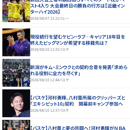
スト4入り 大会最終日の勝負の行方は【近畿イン
ターハイ2026】
2026/08/07 22:22
バレー
現役続行を望むケビン・ラブ…キャリア18年目を
終えたビッグマンが希望する移籍先は？
2026/08/10 13:25
バスケ
新潟がキム・ミンウクとの契約合意を発表「求めら
れる役割に全力を尽くす」
2026/08/10 12:44
バスケ
【バスケ】河村勇輝、八村塁所属のクリッパーズと
「エキシビット10」契約 開幕前キャンプ参加へ
2026/08/10 12:37
バスケ
【バスケ】八村塁と夢の共闘へ！河村勇輝がＮＢＡ