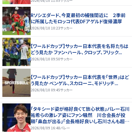
2026/08/10 11:05
サッカー
Rソシエダード、今夏最初の補強間近に ２季前
に所属したモロッコ代表DFアゲルド復帰濃厚
2026/08/10 10:23
サッカー
【ワールドカップ】サッカー日本代表を名将たちは
どう見たか ファン・ハール、クロップ、フリック...
2026/08/10 09:50
サッカー
【ワールドカップ】サッカー日本代表を「世界」はど
う見たか ベンゲル、スカローニ、モドリッチ...
2026/08/10 09:45
サッカー
「タキシード姿が格好良くて放心状態」バレー石川
祐希らの激レア姿にファン騒然 川合会長が投
稿「鼻血が出る」「会長格好良いし石川さんも超格
好いい」
2026/08/09 16:48
バレー