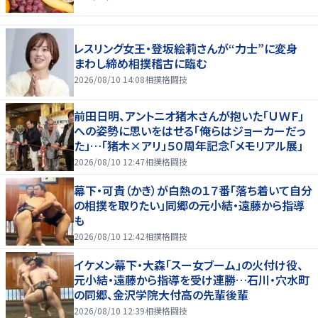
レスリング女王・登坂絵莉さんが“力士”に変身
まわし締め相撲稽古に臨む
2026/08/10 14:08
相撲格闘技
前田日明、アントニオ猪木さんが抱いた「ＵＷＦ」
への姿勢に思いをはせる「俺らはジョーカーだっ
た」…「猪木×アリ」５０周年記念「メモリアル展」
2026/08/10 12:47
相撲格闘技
幕下・可貴（かき）が白熱の１７番「落ち着いて自分
の相撲を取りたい」同郷の元小結・遠藤から指導
も
2026/08/10 12:42
相撲格闘技
イケメン幕下・大森「スー女ブーム」の火付け役、
元小結・遠藤から指導を受け連勝…石川・穴水町
の同郷、金沢学院大付高の先輩後輩
2026/08/10 12:39
相撲格闘技