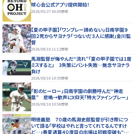
球心会公式アプリ提供開始！
2026/05/27 00:00
野球
【夏の甲子園】「ワンプレー諦めない」日南学園９
回２死からサヨナラ「つないだ３人に感謝」金川監
督
2026/08/10 11:12
野球
馬淵監督が悔やんだ“流れ”「夏の甲子園では1度
ミスすると」 3失策にバント失敗…無念サヨナラ
負け
2026/08/10 10:39
野球
「影のヒーロー」日南学園の劇勝呼んだ“神走
塁” 悲鳴→歓声にX仰天「特大ファインプレー」
2026/08/10 10:56
野球
明徳義塾 ７０歳の馬淵史郎監督が引き際につ
いて語る「学校はやれと言ってくれてるんですけ
ど…」春夏通算４０度目の出場は初戦突破も“馬