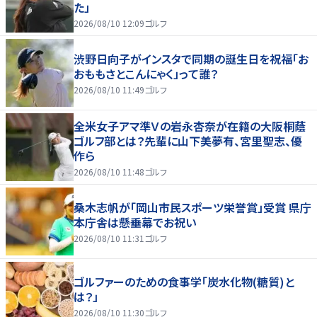
た」
2026/08/10 12:09
ゴルフ
渋野日向子がインスタで同期の誕生日を祝福「お
おももさとこんにゃく」って誰？
2026/08/10 11:49
ゴルフ
全米女子アマ準Ｖの岩永杏奈が在籍の大阪桐蔭
ゴルフ部とは？先輩に山下美夢有、宮里聖志、優
作ら
2026/08/10 11:48
ゴルフ
桑木志帆が「岡山市民スポーツ栄誉賞」受賞 県庁
本庁舎は懸垂幕でお祝い
2026/08/10 11:31
ゴルフ
ゴルファーのための食事学「炭水化物(糖質)と
は？」
2026/08/10 11:30
ゴルフ