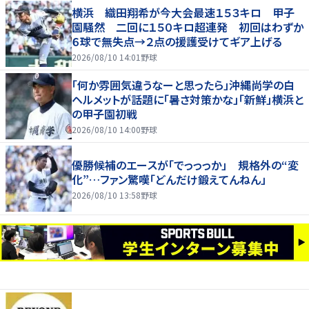
横浜 織田翔希が今大会最速１５３キロ 甲子
園騒然 二回に１５０キロ超連発 初回はわずか
６球で無失点→２点の援護受けてギア上げる
2026/08/10 14:01
野球
「何か雰囲気違うなーと思ったら」沖縄尚学の白
ヘルメットが話題に「暑さ対策かな」「新鮮」横浜と
の甲子園初戦
2026/08/10 14:00
野球
優勝候補のエースが「でっっっか」 規格外の“変
化”…ファン驚嘆「どんだけ鍛えてんねん」
2026/08/10 13:58
野球