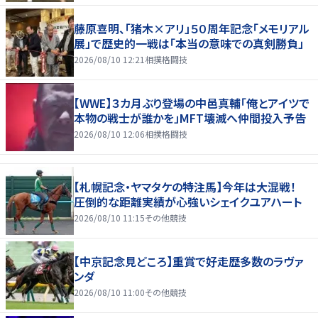
藤原喜明、「猪木×アリ」５０周年記念「メモリアル
展」で歴史的一戦は「本当の意味での真剣勝負」
2026/08/10 12:21
相撲格闘技
【WWE】３カ月ぶり登場の中邑真輔「俺とアイツで
本物の戦士が誰かを」MFT壊滅へ仲間投入予告
2026/08/10 12:06
相撲格闘技
【札幌記念・ヤマタケの特注馬】今年は大混戦！
圧倒的な距離実績が心強いシェイクユアハート
2026/08/10 11:15
その他競技
【中京記念見どころ】重賞で好走歴多数のラヴァ
ンダ
2026/08/10 11:00
その他競技