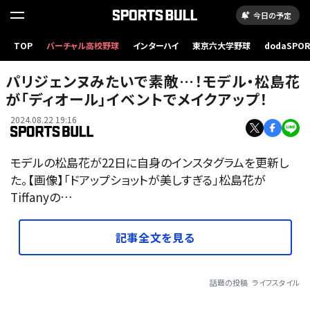
今日の予定
TOP
バーチャル高校野球
インターハイ
東京六大学野球
dodaSPO
（新しいタブ
パリジェンヌみたいで素敵…！モデル・松島花
が「ディオール」イベントでメイクアップ！
2024.08.22 19:16
モデルの松島花が22日に自身のインスタグラムを更新し
た。【画像】「ドアップショットが美しすぎる」松島花が
Tiffanyの…
記事全文を見る
話題の投稿
ライフスタイル