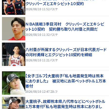
クリッパーズとエキシビット１０契約
2026/08/10 11:52
バスケ
ＮＢＡ挑戦３季目河村 クリッパーズとエキシビ
ット１０契約 契約勝ち取り八村塁と共闘だ
2026/08/10 11:32
バスケ
八村塁が所属するクリッパーズが日本代表ガード
の河村勇輝とエグジビット10契約を締結
2026/08/10 11:21
バスケ
【女子ゴルフ】大里桃子「私も地震発生時は熊本
におりました」 被災地にお茶ペットボトル１万本
寄付
2026/08/10 12:47
ゴルフ
大里桃子、故郷熊本県八代市などにペットボトル
１万本寄付「私も地震発生時は熊本におりまし