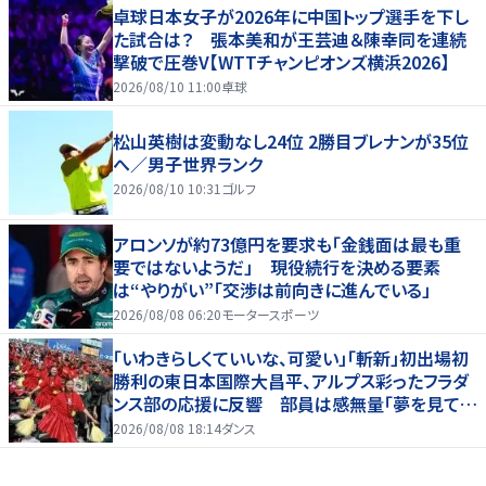
卓球日本女子が2026年に中国トップ選手を下し
た試合は？ 張本美和が王芸迪＆陳幸同を連続
撃破で圧巻V【WTTチャンピオンズ横浜2026】
2026/08/10 11:00
卓球
松山英樹は変動なし24位 2勝目ブレナンが35位
へ／男子世界ランク
2026/08/10 10:31
ゴルフ
アロンソが約73億円を要求も「金銭面は最も重
要ではないようだ」 現役続行を決める要素
は“やりがい”「交渉は前向きに進んでいる」
2026/08/08 06:20
モータースポーツ
「いわきらしくていいな、可愛い」「斬新」初出場初
勝利の東日本国際大昌平、アルプス彩ったフラダ
ンス部の応援に反響 部員は感無量「夢を見てい
るよう」
2026/08/08 18:14
ダンス