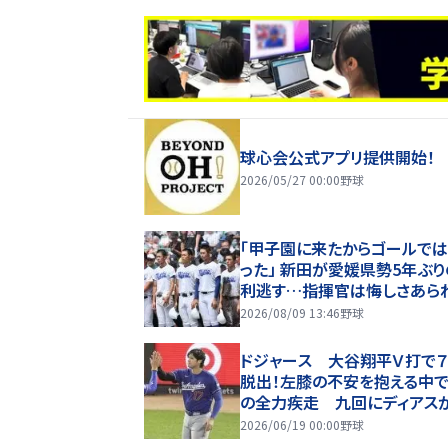
球心会公式アプリ提供開始！
2026/05/27 00:00
野球
「甲子園に来たからゴールで
った」 新田が愛媛県勢5年ぶ
利逃す…指揮官は悔しさあら
題がたくさんできた」【26年夏
2026/08/09 13:46
野球
園】
ドジャース 大谷翔平Ｖ打で
脱出！左膝の不安を抱える中
の全力疾走 九回にディアス
信投球も悪循環断つ 十回は
2026/06/19 00:00
野球
ヒヤもリード守る