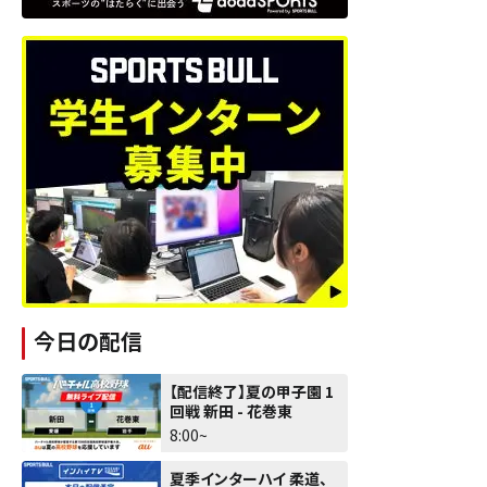
今日の配信
【配信終了】夏の甲子園 1
回戦 新田 - 花巻東
8:00~
夏季インターハイ 柔道、