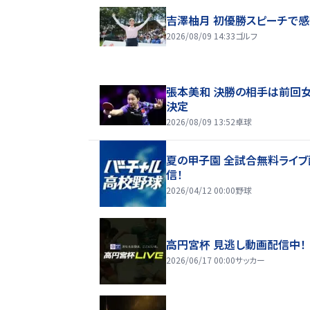
吉澤柚月 初優勝スピーチで
2026/08/09 14:33
ゴルフ
張本美和 決勝の相手は前回
決定
2026/08/09 13:52
卓球
夏の甲子園 全試合無料ライブ
信！
2026/04/12 00:00
野球
高円宮杯 見逃し動画配信中！
2026/06/17 00:00
サッカー