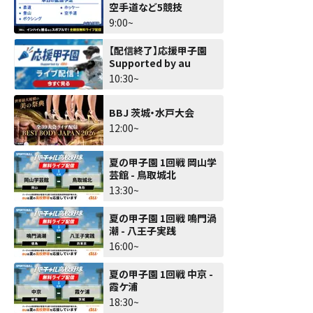
空手道など5競技
9:00~
【配信終了】応援甲子園
Supported by au
10:30~
BBJ 茨城・水戸大会
12:00~
夏の甲子園 1回戦 岡山学
芸館 - 鳥取城北
13:30~
夏の甲子園 1回戦 鳴門渦
潮 - 八王子実践
16:00~
夏の甲子園 1回戦 中京 -
霞ケ浦
18:30~