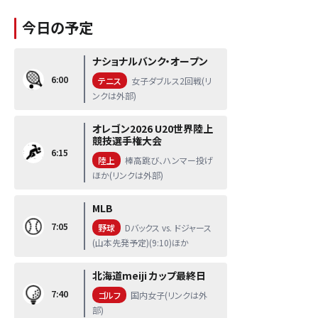
今日の予定
ナショナルバンク・オープン
6:00
テニス
女子ダブルス2回戦(リ
ンクは外部)
オレゴン2026 U20世界陸上
競技選手権大会
6:15
陸上
棒高跳び、ハンマー投げ
ほか(リンクは外部)
MLB
7:05
野球
Dバックス vs. ドジャース
(山本先発予定)(9:10)ほか
北海道meiji カップ最終日
7:40
ゴルフ
国内女子(リンクは外
部)