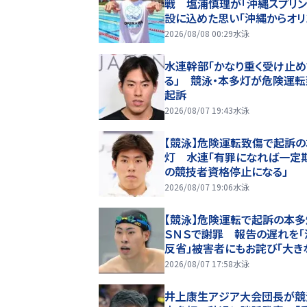
戦 塩浦慎理が「沖縄スプリン
設に込めた思い「沖縄からオリ
ック選手を」 池江璃花子ら
2026/08/08 00:29
水泳
表も参戦
水連幹部「かなり重く受け止め
る」 競泳・本多灯が危険運
起訴
2026/08/07 19:43
水泳
【競泳】危険運転致傷で起訴
灯 水連「有罪になれば一定
の競技者資格停止になる」
2026/08/07 19:06
水泳
【競泳】危険運転で起訴の本
ＳＮＳで謝罪 報告の遅れを「
反省」被害者にもお詫び「大き
怖と身体的な苦痛を与えてし
2026/08/07 17:58
水泳
た」
井上康生アジア大会団長が競