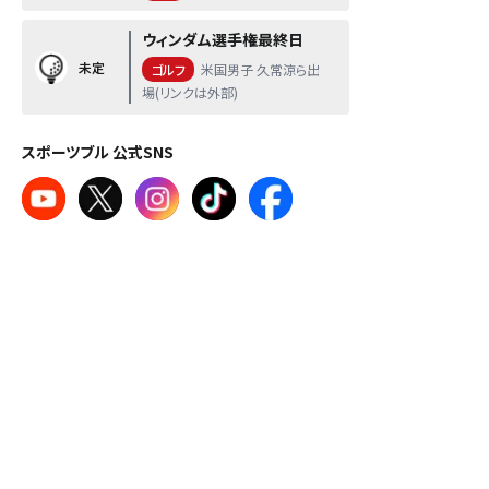
ウィンダム選手権最終日
未定
ゴルフ
米国男子 久常涼ら出
場(リンクは外部)
スポーツブル 公式SNS