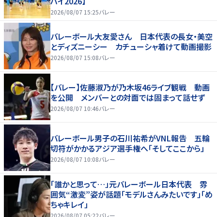
ハイ2026】
2026/08/07 15:25
バレー
バレーボール大友愛さん 日本代表の長女・美空
とディズニーシー カチューシャ着けて動画撮影
2026/08/07 15:08
バレー
【バレー】佐藤淑乃が乃木坂46ライブ観戦 動画
を公開 メンバーとの対面では固まって話せず
2026/08/07 10:46
バレー
バレーボール男子の石川祐希がVNL報告 五輪
切符がかかるアジア選手権へ「そしてここから」
2026/08/07 10:08
バレー
「誰かと思って…」元バレーボール日本代表 雰
囲気“激変”姿が話題「モデルさんみたいです」「め
ちゃキレイ」
2026/08/07 05:22
バレー