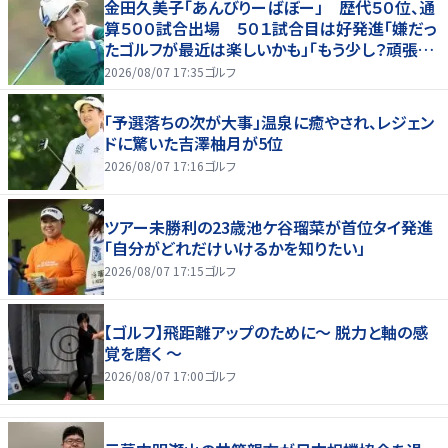
金田久美子「あんびりーばぼー」 歴代５０位、通
算５００試合出場 ５０１試合目は好発進「嫌だっ
たゴルフが最近は楽しいかも」「もう少し？頑張り
たいな」
2026/08/07 17:35
ゴルフ
「予選落ちの次が大事」温泉に癒やされ、レジェン
ドに驚いた吉澤柚月が5位
2026/08/07 17:16
ゴルフ
ツアー未勝利の23歳池ケ谷瑠菜が首位タイ発進
「自分がどれだけいけるかを知りたい」
2026/08/07 17:15
ゴルフ
【ゴルフ】飛距離アップのために～ 脱力と軸の感
覚を磨く ～
2026/08/07 17:00
ゴルフ