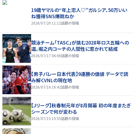
19歳ヤマルの“年上恋人♡”ガルシア、50万いい
ね獲得SNS爆跳ねか
2026/07/20 11:12
話題の投稿
競泳チーム「TASC」が挑む2028年ロス五輪への
道。堀之内コーチの人間性に惹かれて結成
2026/07/17 06:06
話題の投稿
【男子バレー日本代表】9連勝の価値 データで読
み解くVNLの現在地
2026/07/16 16:42
話題の投稿
【Jリーグ】秋春制元年が8月開幕 初の年度またぎ
シーズンで何が変わる
2026/07/15 15:55
話題の投稿