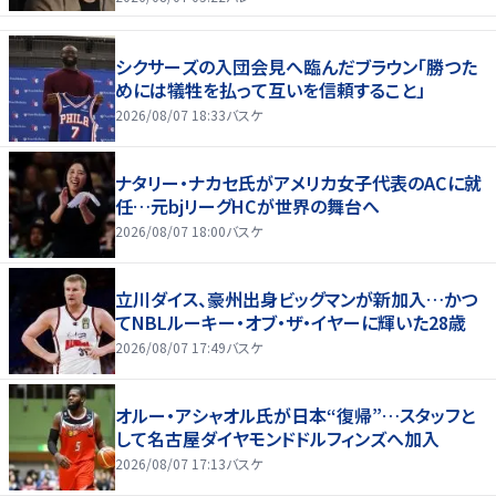
シクサーズの入団会見へ臨んだブラウン「勝つた
めには犠牲を払って互いを信頼すること」
2026/08/07 18:33
バスケ
ナタリー・ナカセ氏がアメリカ女子代表のACに就
任…元bjリーグHCが世界の舞台へ
2026/08/07 18:00
バスケ
立川ダイス、豪州出身ビッグマンが新加入…かつ
てNBLルーキー・オブ・ザ・イヤーに輝いた28歳
2026/08/07 17:49
バスケ
オルー・アシャオル氏が日本“復帰”…スタッフと
して名古屋ダイヤモンドドルフィンズへ加入
2026/08/07 17:13
バスケ