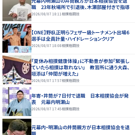
元幕内明瀬山の井筒親方が日本相撲協会を退
職 23年秋場所で引退後、木瀬部屋付きで指導
2026/08/07 18:11
相撲格闘技
【ONE】野杁正明らフェザー級トーナメント出場６
選手は全員計量・ハイドレーションクリア
2026/08/07 18:08
相撲格闘技
「夏休み相撲健康体操」に不動豊が参加「緊張し
ていたら相撲は取れない」 教習所に通う大森、
垣添は「仲間が増えた」
2026/08/07 17:57
相撲格闘技
年寄・井筒が７日付で退職 日本相撲協会が発
表 元幕内明瀬山
2026/08/07 17:45
相撲格闘技
元幕内・明瀬山の井筒親方が日本相撲協会を退
職