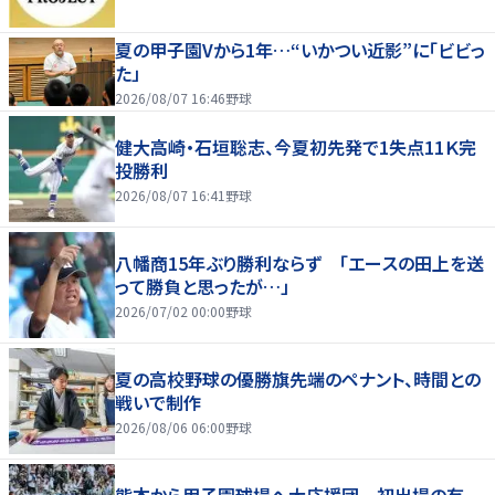
夏の甲子園Vから1年…“いかつい近影”に「ビビっ
た」
2026/08/07 16:46
野球
健大高崎・石垣聡志、今夏初先発で1失点11Ｋ完
投勝利
2026/08/07 16:41
野球
八幡商15年ぶり勝利ならず 「エースの田上を送
って勝負と思ったが…」
2026/07/02 00:00
野球
夏の高校野球の優勝旗先端のペナント、時間との
戦いで制作
2026/08/06 06:00
野球