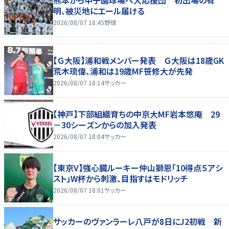
熊本から甲子園球場へ大応援団 初出場の有
明、被災地にエール届ける
2026/08/07 18:45
野球
【Ｇ大阪】浦和戦メンバー発表 Ｇ大阪は18歳GK
荒木琉偉、浦和は19歳MF笹修大が先発
2026/08/07 18:14
サッカー
【神戸】下部組織育ちの中京大MF岩本悠庵 29
－30シーズンからの加入発表
2026/08/07 18:04
サッカー
【東京V】強心臓ルーキー仲山獅恩「10得点５アシ
スト」W杯から刺激、目指すはモドリッチ
2026/08/07 18:01
サッカー
サッカーのヴァンラーレ八戸が8日にJ2初戦 新