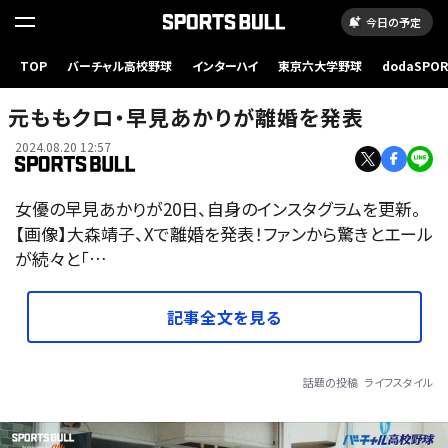
今日の予定
TOP
バーチャル高校野球
インターハイ
東京六大学野球
dodaSPO
（新しいタブ
元ももクロ・早見あかりが離婚を発表
2024.08.20 12:57
女優の早見あかりが20日、自身のインスタグラムを更新。
【画像】大森靖子、Xで離婚を発表！ファンから驚きとエール
が続々と「…
記事全文を見る
話題の投稿
ライフスタイル