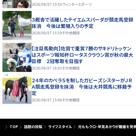
2026/08/07 15:55
ウィンタースポーツ
３厩舎で活躍したテイエムスパーダが競走馬登録
抹消 今後は繁殖入りの予定
2026/08/07 15:59
その他競技
【注目馬動向】佐賀で重賞７勝のサキドリトッケン
はスポーツ報知杯ロータスクラウン賞が秋の最大
目標 ２冠奪取を目指す
2026/08/07 16:02
その他競技
２４年のカペラＳを制したガビーズシスターがＪＲ
Ａ競走馬登録を抹消 今後は大井競馬に移籍予
定
2026/08/07 15:06
その他競技
TOP
話題の投稿
ライフスタイル
元ももクロ・早見あかりが離婚を発