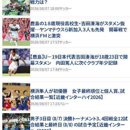
戦力は？
2026/08/07 18:00
サッカー
鹿島の１８歳現役高校生・吉田湊海がスタメン抜
擢…ヤンマテウスら新加入３人も先発 開幕戦で
横浜ＦＭと激突
2026/08/07 17:53
サッカー
【鹿島】U－19日本代表吉田湊海が18歳23日で開
幕スタメン 内田篤人に次ぐクラブ年少記録
2026/08/07 17:44
サッカー
横浜隼人が初優勝 女子最終順位と個人賞、試
合結果一覧【近畿インターハイ2026】
2026/08/07 17:23
バレー
男子3日目（8/7）決勝トーナメント3、4回戦全12試
合結果と最終日（8/8）の試合予定【近畿インター