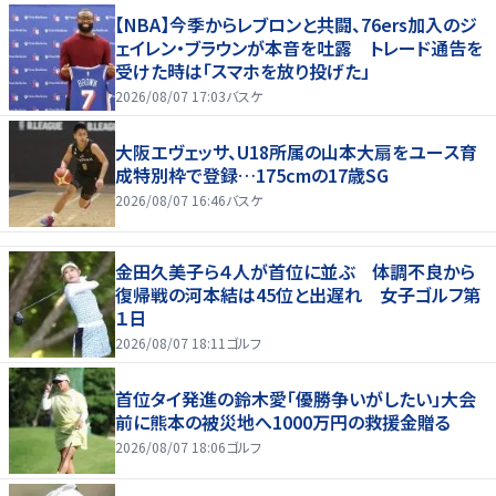
【NBA】今季からレブロンと共闘、76ers加入のジ
ェイレン・ブラウンが本音を吐露 トレード通告を
受けた時は「スマホを放り投げた」
2026/08/07 17:03
バスケ
大阪エヴェッサ、U18所属の山本大扇をユース育
成特別枠で登録…175cmの17歳SG
2026/08/07 16:46
バスケ
金田久美子ら４人が首位に並ぶ 体調不良から
復帰戦の河本結は45位と出遅れ 女子ゴルフ第
１日
2026/08/07 18:11
ゴルフ
首位タイ発進の鈴木愛「優勝争いがしたい」大会
前に熊本の被災地へ1000万円の救援金贈る
2026/08/07 18:06
ゴルフ