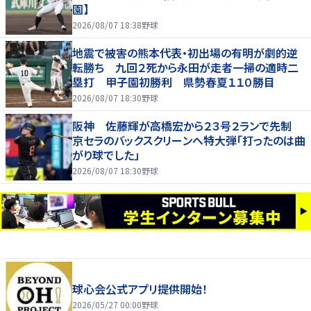
園】
2026/08/07 18:38
野球
地震で被害の熊本代表・初出場の有明が劇的逆
転勝ち 九回２死から永田が走者一掃の適時二
塁打 甲子園初勝利 県勢春夏１１０勝目
2026/08/07 18:30
野球
阪神 佐藤輝が高橋宏から２３号２ランで先制
京セラのバックスクリーンへ特大弾「打ったのは曲
がり球でした」
2026/08/07 18:30
野球
球心会公式アプリ提供開始！
2026/05/27 00:00
野球