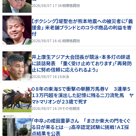
2026/08/07 17:36
相撲格闘技
【ボクシング】堤聖也が熊本地震への被災者に「義
援金」 米老舗ブランドとのコラボ商品の利益を寄
付
2026/08/07 16:41
相撲格闘技
井上康生アジア大会団長が競泳・本多灯の辞退
に談話発表 「重く受け止めております」「再発防
止に努め信頼に応えられるよう」
2026/08/07 16:16
水泳
０８年の東海Ｓで衝撃の単勝万馬券Ｖ ３連単５
１３万円超を演出した記憶に残る二刀流牝馬 ヤ
マトマリオンが２３歳で死す
2026/08/07 16:39
その他競技
「中卒」の成田童夢さん 「まさか東大の門をくぐ
る日が来るとは…」高卒認定試験に挑戦！ＡＩ採
点結果を公表