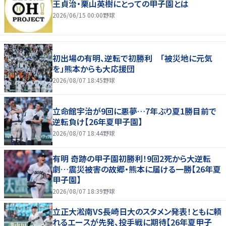
王貞治・栗山英樹にとっての甲子園とは
2026/06/15 00:00
野球
初出場の有明、逆転で初勝利 「被災地に元気
を」熊本からも大応援団
2026/08/07 18:45
野球
立命館宇治が9回に悪夢…7年ぶり夏1勝目前で
逆転負け【26年夏甲子園】
2026/08/07 18:44
野球
有明 奇跡の甲子園初勝利！9回2死から大逆転
劇…震災被害の故郷・熊本に届ける一勝【26年夏
甲子園】
2026/08/07 18:39
野球
立正大淞南VS長崎日大のスタメン発表！ともに頼
れるエースが先発、投手戦に期待【26年夏甲子