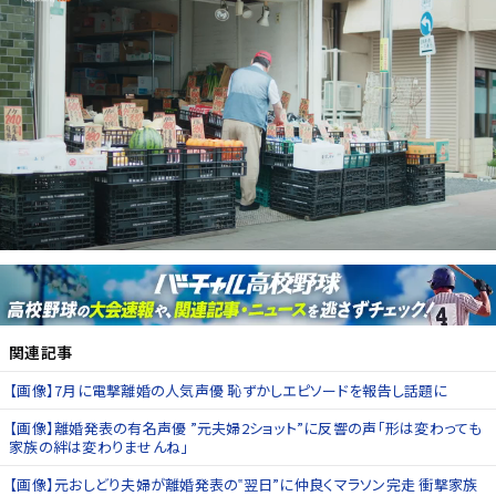
関連記事
【画像】7月に電撃離婚の人気声優 恥ずかしエピソードを報告し話題に
【画像】離婚発表の有名声優 ”元夫婦2ショット”に反響の声「形は変わっても
家族の絆は変わりませんね」
【画像】元おしどり夫婦が離婚発表の‟翌日”に仲良くマラソン完走 衝撃家族