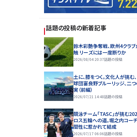
話題の投稿
の新着記事
鈴木彩艶争奪戦、欧州4クラブ
触 リーズには一度断りか
2026/08/04 20:37
話題の投稿
土に、膝をつく。文化人が挑む
球団――富良野ブルーリッジ、二
実（前編）
2026/07/21 14:48
話題の投稿
競泳チーム「TASC」が挑む20
ロス五輪への道。堀之内コー
間性に惹かれて結成
2026/07/17 06:06
話題の投稿