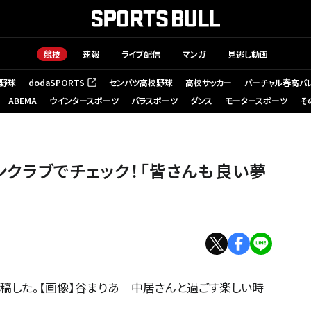
競技
速報
ライブ配信
マンガ
見逃し動画
野球
dodaSPORTS
センバツ高校野球
高校サッカー
バーチャル春高バ
（新しいタブで開く）
ABEMA
ウインタースポーツ
パラスポーツ
ダンス
モータースポーツ
そ
ンクラブでチェック！「皆さんも良い夢
稿した。【画像】谷まりあ 中居さんと過ごす楽しい時