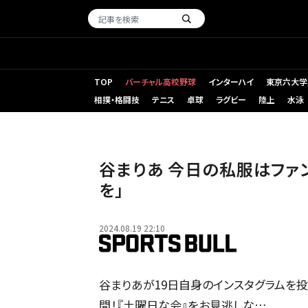
TOP
バーチャル高校野球
インターハイ
東京六大学
相撲・格闘技
テニス
卓球
ラグビー
陸上
水泳
谷まりあ 今日の私服はファ
を」
2024.08.19 22:10
谷まりあが19日自身のインスタグラムを投
間！『土曜日な会』をお見逃しな…