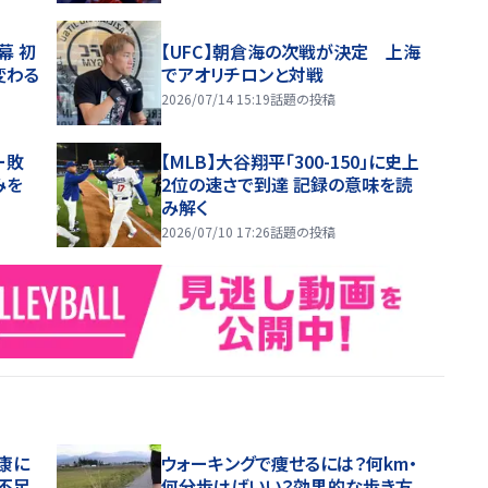
幕 初
【UFC】朝倉海の次戦が決定 上海
変わる
でアオリチロンと対戦
2026/07/14 15:19
話題の投稿
ー敗
【MLB】大谷翔平「300-150」に史上
みを
2位の速さで到達 記録の意味を読
み解く
2026/07/10 17:26
話題の投稿
康に
ウォーキングで痩せるには？何km・
不足
何分歩けばいい？効果的な歩き方