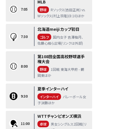
MLB
7:05
野球
Rソックス(吉田正尚) vs.
Wソックス(村上宗隆)(8:10)ほか
北海道meiji カップ初日
7:30
ゴルフ
国内女子 吉澤柚月、
佐藤心結ら出場(リンクは外部)
第108回全国高校野球選手
権大会
8:00
野球
1回戦 東海大甲府 - 鶴
岡東ほか
夏季インターハイ
9:30
インターハイ
バレーボール女
子決勝ほか
WTTチャンピオンズ横浜
11:00
卓球
男女シングルス2回戦(リ