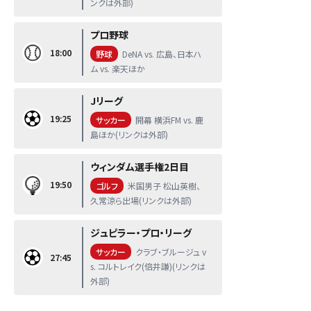
ンクは外部)
プロ野球
18:00
野球
DeNA vs. 広島、日本ハ
ム vs. 楽天ほか
Jリーグ
19:25
サッカー
開幕 横浜FM vs. 鹿
島ほか(リンクは外部)
ウィンダム選手権2日目
19:50
ゴルフ
米国男子 松山英樹、
久常涼ら出場(リンクは外部)
ジュピラー・プロ・リーグ
サッカー
クラブ・ブルージュ v
27:45
s. コルトレイク(倍井謙)(リンクは
外部)