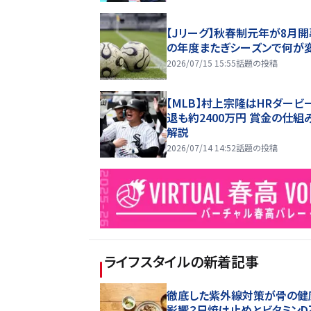
【Jリーグ】秋春制元年が8月開
の年度またぎシーズンで何が
2026/07/15 15:55
話題の投稿
【MLB】村上宗隆はHRダービ
退も約2400万円 賞金の仕組
解説
2026/07/14 14:52
話題の投稿
ライフスタイル
の新着記事
徹底した紫外線対策が骨の健
影響？日焼け止めとビタミンD