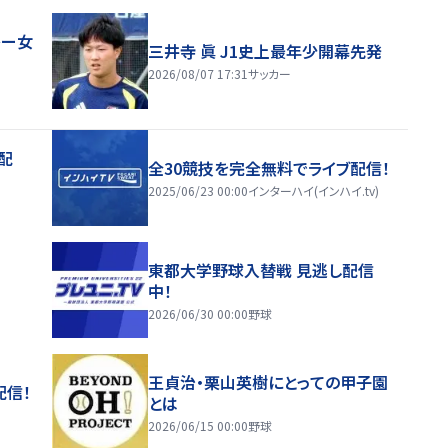
レー女
三井寺 眞 J1史上最年少開幕先発
2026/08/07 17:31
サッカー
配
全30競技を完全無料でライブ配信！
2025/06/23 00:00
インターハイ(インハイ.tv)
東都大学野球入替戦 見逃し配信
中！
2026/06/30 00:00
野球
王貞治・栗山英樹にとっての甲子園
配信！
とは
2026/06/15 00:00
野球