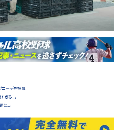
ーブコーデを披露
ぎる...。
...。