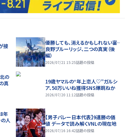
優勝しても、消えるかもしれない――富
が接
良野ブルーリッジ、二つの真実（後
編）
2026/07/21 15:25
話題の投稿
、北の
19歳ヤマルの“年上恋人♡”ガルシ
つの真
ア、50万いいね獲得SNS爆跳ねか
2026/07/20 11:12
話題の投稿
28年
【男子バレー日本代表】9連勝の価
チの人
値 データで読み解くVNLの現在地
2026/07/16 16:42
話題の投稿