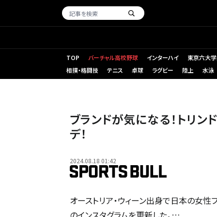
TOP
バーチャル高校野球
インターハイ
東京六大学
相撲・格闘技
テニス
卓球
ラグビー
陸上
水泳
ブランドが気になる！トリン
デ！
2024.08.18 01:42
オーストリア・ウィーン出身で日本の女性フ
のインスタグラムを更新した。…