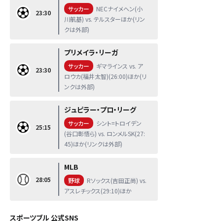
サッカー
NECナイメヘン(小
23:30
川航基) vs. テルスターほか(リン
クは外部)
プリメイラ・リーガ
サッカー
ギマラインス vs. ア
23:30
ロウカ(福井太智)(26:00)ほか(リ
ンクは外部)
ジュピラー・プロ・リーグ
サッカー
シント=トロイデン
25:15
(谷口彰悟ら) vs. ロンメルSK(27:
45)ほか(リンクは外部)
MLB
28:05
野球
Rソックス(吉田正尚) vs.
アスレチックス(29:10)ほか
スポーツブル 公式SNS