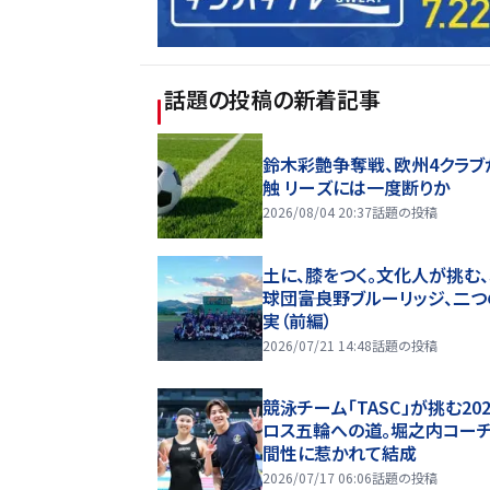
話題の投稿
の新着記事
鈴木彩艶争奪戦、欧州4クラブ
触 リーズには一度断りか
2026/08/04 20:37
話題の投稿
土に、膝をつく。文化人が挑む
球団――富良野ブルーリッジ、二
実（前編）
2026/07/21 14:48
話題の投稿
競泳チーム「TASC」が挑む20
ロス五輪への道。堀之内コー
間性に惹かれて結成
2026/07/17 06:06
話題の投稿