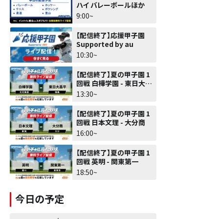
ハイ バレーボールほか
9:00~
【配信終了】応援甲子園
Supported by au
10:30~
【配信終了】夏の甲子園 1
回戦 白樺学園 - 東日大昌
平
13:30~
【配信終了】夏の甲子園 1
回戦 日本文理 - 大分商
16:00~
【配信終了】夏の甲子園 1
回戦 英明 - 関東第一
18:50~
今日の予定