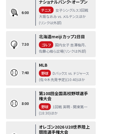
ナショナルバンク・オープン
テニス
女子シングルス3回戦
6:00
大坂なおみ vs. メルテンスほか
(リンクは外部)
北海道meiji カップ2日目
7:30
ゴルフ
国内女子 吉澤柚月、
佐藤心結ら出場(リンクは外部)
MLB
7:40
野球
Dバックス vs. ドジャース
(佐々木先発予定)(10:40)ほか
第108回全国高校野球選手
権大会
8:00
野球
1回戦 英明 - 関東第一
(18:30)ほか
オレゴン2026 U20世界陸上
競技選手権大会