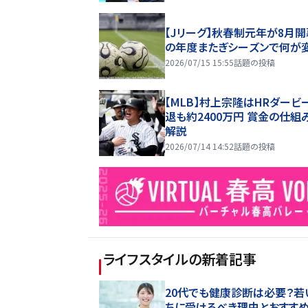
【Jリーグ】秋春制元年が8月開
の年度またぎシーズンで何が
2026/07/15 15:55
話題の投稿
【MLB】村上宗隆はHRダービ
退も約2400万円 賞金の仕組
解説
2026/07/14 14:52
話題の投稿
ライフスタイル
の新着記事
20代でも健康診断は必要？若
ちに受けるべき理由とおすす