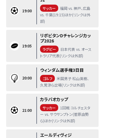
サッカー
福岡 vs. 神戸、広島
19:00
vs. 千葉(19:15)ほか(リンクは外
部)
リポビタンDチャレンジカッ
プ2026
19:05
ラグビー
日本代表 vs. オース
トラリア代表(リンクは外部)
ウィンダム選手権3日目
20:00
ゴルフ
米国男子 松山英樹、
久常涼ら出場(リンクは外部)
カラバオカップ
サッカー
1回戦 コルチェスタ
21:00
ー vs. サウサンプトン(菅原由勢
ら)ほか(リンクは外部)
エールディヴィジ