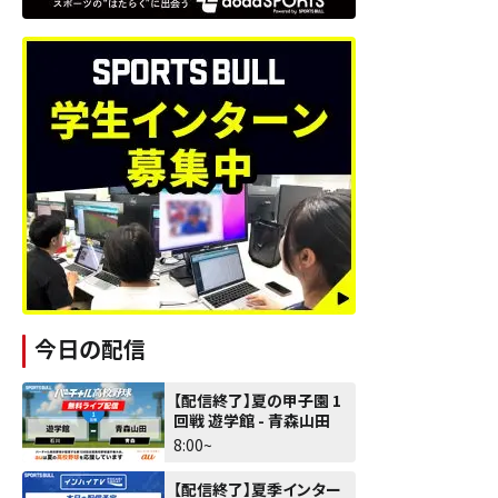
今日の配信
【配信終了】夏の甲子園 1
回戦 遊学館 - 青森山田
8:00~
【配信終了】夏季インター