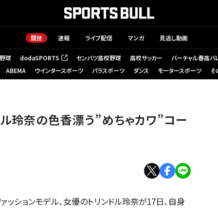
競技
速報
ライブ配信
マンガ
見逃し動画
野球
dodaSPORTS
センバツ高校野球
高校サッカー
バーチャル春高バ
（新しいタブで開く）
ABEMA
ウインタースポーツ
パラスポーツ
ダンス
モータースポーツ
そ
ドル玲奈の色香漂う”めちゃカワ”コー
ァッションモデル、女優のトリンドル玲奈が17日、自身