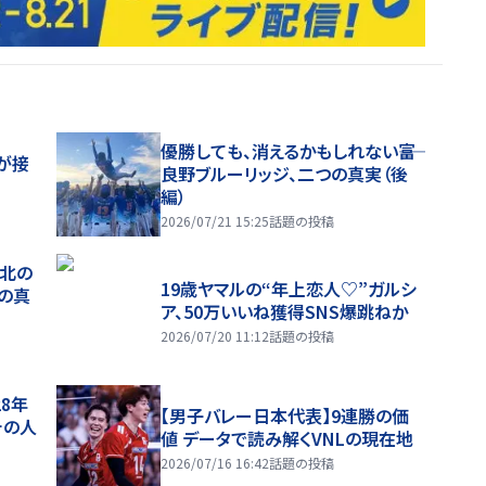
優勝しても、消えるかもしれない――富
が接
良野ブルーリッジ、二つの真実（後
編）
2026/07/21 15:25
話題の投稿
、北の
19歳ヤマルの“年上恋人♡”ガルシ
つの真
ア、50万いいね獲得SNS爆跳ねか
2026/07/20 11:12
話題の投稿
28年
【男子バレー日本代表】9連勝の価
チの人
値 データで読み解くVNLの現在地
2026/07/16 16:42
話題の投稿