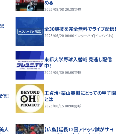
める
2026/08/08 20:38
野球
配
全30競技を完全無料でライブ配信！
2025/06/20 00:00
インターハイ(インハイ.tv)
東都大学野球入替戦 見逃し配信
中！
2026/06/30 00:00
野球
王貞治・栗山英樹にとっての甲子園
配信！
とは
2026/06/15 00:00
野球
の美人
【広島】延長12回アドゥワ誠がサヨ