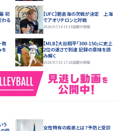
幕 初
【UFC】朝倉海の次戦が決定 上海
変わる
でアオリチロンと対戦
2026/07/14 15:19
話題の投稿
ー敗
【MLB】大谷翔平「300-150」に史上
みを
2位の速さで到達 記録の意味を読
み解く
2026/07/10 17:26
話題の投稿
いう
女性特有の疾患とは？予防と受診
めの受