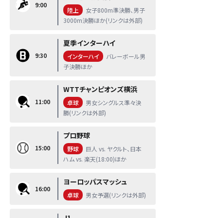
9:00
陸上
女子800m準決勝、男子
3000m決勝ほか(リンクは外部)
夏季インターハイ
9:30
インターハイ
バレーボール男
子決勝ほか
WTTチャンピオンズ横浜
11:00
卓球
男女シングルス準々決
勝(リンクは外部)
プロ野球
15:00
野球
巨人 vs. ヤクルト、日本
ハム vs. 楽天(18:00)ほか
ヨーロッパスマッシュ
16:00
卓球
男女予選(リンクは外部)
J1