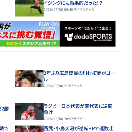
イジングにも効果的だった！？
2026/08/08 05:40
ライフスタイル
2年ぶり広島復帰の川村拓夢がゴー
ル
2026/08/08 21:52
サッカー
ラグビー日本代表が豪代表に逆転
で2勝
負け
2026/08/08 20:57
ラグビー
戦で
西武・小島大河が逆転HRで連敗止