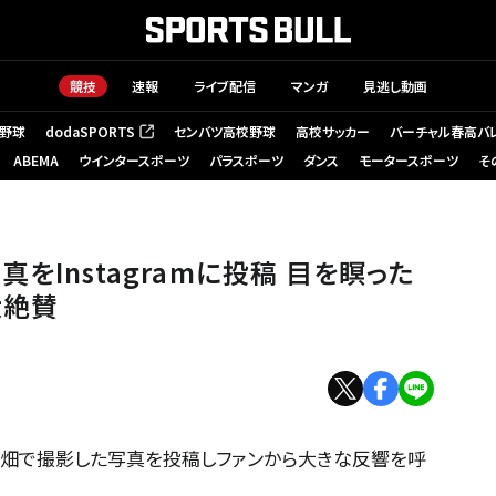
競技
速報
ライブ配信
マンガ
見逃し動画
野球
dodaSPORTS
センバツ高校野球
高校サッカー
バーチャル春高バ
（新しいタブで開く）
ABEMA
ウインタースポーツ
パラスポーツ
ダンス
モータースポーツ
そ
をInstagramに投稿 目を瞑った
大絶賛
まわり畑で撮影した写真を投稿しファンから大きな反響を呼