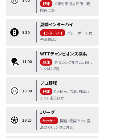
8:00
野球
1回戦 東海大甲府 - 鶴
岡東ほか
夏季インターハイ
9:30
インターハイ
バレーボール女
子決勝ほか
WTTチャンピオンズ横浜
11:00
卓球
男女シングルス2回戦(リ
ンクは外部)
プロ野球
18:00
野球
DeNA vs. 広島、日本ハ
ム vs. 楽天ほか
Jリーグ
19:25
サッカー
開幕 横浜FM vs. 鹿
島ほか(リンクは外部)