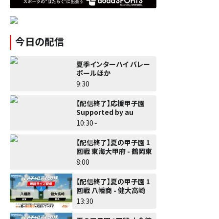
今日の配信
夏季インターハイ バレー
ボールほか
9:30
【配信終了】応援甲子園
Supported by au
10:30~
【配信終了】夏の甲子園 1
回戦 東海大甲府 - 鶴岡東
8:00
【配信終了】夏の甲子園 1
回戦 八幡商 - 健大高崎
13:30