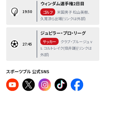
ウィンダム選手権2日目
19:50
ゴルフ
米国男子 松山英樹、
久常涼ら出場(リンクは外部)
ジュピラー・プロ・リーグ
サッカー
クラブ・ブルージュ v
27:45
s. コルトレイク(倍井謙)(リンクは
外部)
スポーツブル 公式SNS