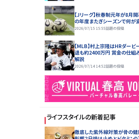
【Jリーグ】秋春制元年が8月開
の年度またぎシーズンで何が
2026/07/15 15:55
話題の投稿
【MLB】村上宗隆はHRダービ
退も約2400万円 賞金の仕組
解説
2026/07/14 14:52
話題の投稿
ライフスタイル
の新着記事
徹底した紫外線対策が骨の健
影響？日焼け止めとビタミンD