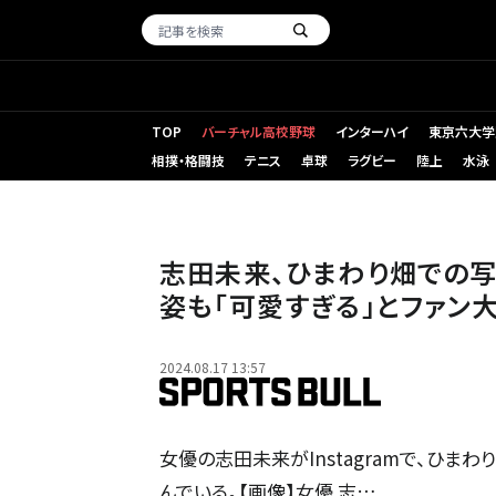
TOP
バーチャル高校野球
インターハイ
東京六大学
相撲・格闘技
テニス
卓球
ラグビー
陸上
水泳
志田未来、ひまわり畑での写真
姿も「可愛すぎる」とファン
2024.08.17 13:57
女優の志田未来がInstagramで、ひ
んでいる。【画像】女優 志…