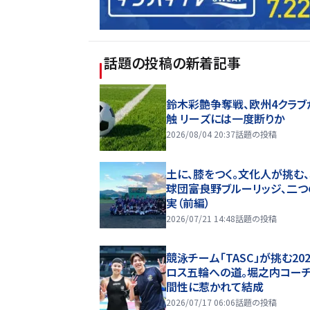
話題の投稿
の新着記事
鈴木彩艶争奪戦、欧州4クラブ
触 リーズには一度断りか
2026/08/04 20:37
話題の投稿
土に、膝をつく。文化人が挑む
球団――富良野ブルーリッジ、二
実（前編）
2026/07/21 14:48
話題の投稿
競泳チーム「TASC」が挑む20
ロス五輪への道。堀之内コー
間性に惹かれて結成
2026/07/17 06:06
話題の投稿