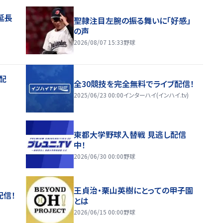
延長
聖隷注目左腕の振る舞いに「好感」
の声
2026/08/07 15:33
野球
配
全30競技を完全無料でライブ配信！
2025/06/23 00:00
インターハイ(インハイ.tv)
東都大学野球入替戦 見逃し配信
中！
2026/06/30 00:00
野球
王貞治・栗山英樹にとっての甲子園
配信！
とは
2026/06/15 00:00
野球