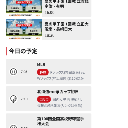
夏の甲子園 1回戦 立命館
宇治 - 有明
16:00
夏の甲子園 1回戦 立正大
淞南 - 長崎日大
18:30
今日の予定
MLB
7:05
野球
Rソックス(吉田正尚) vs.
Wソックス(村上宗隆)(8:10)ほか
北海道meiji カップ初日
7:30
ゴルフ
国内女子 吉澤柚月、
佐藤心結ら出場(リンクは外部)
第108回全国高校野球選手
権大会