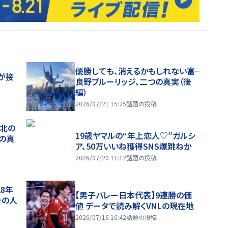
優勝しても、消えるかもしれない――富
が接
良野ブルーリッジ、二つの真実（後
編）
2026/07/21 15:25
話題の投稿
、北の
19歳ヤマルの“年上恋人♡”ガルシ
つの真
ア、50万いいね獲得SNS爆跳ねか
2026/07/20 11:12
話題の投稿
28年
【男子バレー日本代表】9連勝の価
チの人
値 データで読み解くVNLの現在地
2026/07/16 16:42
話題の投稿