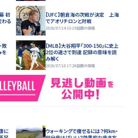
幕 初
【UFC】朝倉海の次戦が決定 上海
変わる
でアオリチロンと対戦
2026/07/14 15:19
話題の投稿
ー敗
【MLB】大谷翔平「300-150」に史上
みを
2位の速さで到達 記録の意味を読
み解く
2026/07/10 17:26
話題の投稿
康に
ウォーキングで痩せるには？何km・
不足
何分歩けばいい？効果的な歩き方