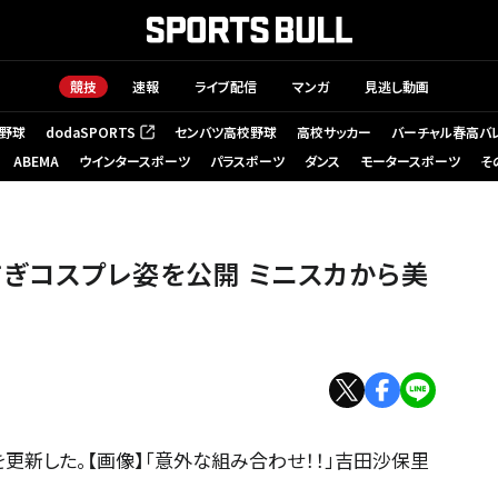
競技
速報
ライブ配信
マンガ
見逃し動画
野球
dodaSPORTS
センバツ高校野球
高校サッカー
バーチャル春高バ
（新しいタブで開く）
ABEMA
ウインタースポーツ
パラスポーツ
ダンス
モータースポーツ
そ
ぎコスプレ姿を公開 ミニスカから美
を更新した。【画像】「意外な組み合わせ！！」吉田沙保里