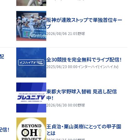
阪神が連敗ストップで単独首位キー
プ
2026/08/06 21:05
野球
配
全30競技を完全無料でライブ配信！
2025/06/23 00:00
インターハイ(インハイ.tv)
東都大学野球入替戦 見逃し配信
中！
2026/06/30 00:00
野球
王貞治・栗山英樹にとっての甲子園
配信！
とは
2026/06/15 00:00
野球