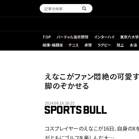
TOP
バーチャル高校野球
インターハイ
東京六大学
相撲・格闘技
テニス
卓球
ラグビー
陸上
水泳
えなこがファン悶絶の可愛す
脚のぞかせる
2024.08.16 20:25
コスプレイヤーのえなこが16日、自身のX
がともにゴルフを楽しんだ大…