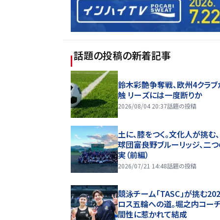
話題の投稿
の新着記事
鈴木彩艶争奪戦、欧州4クラブ
触 リーズには一度断りか
2026/08/04 20:37
話題の投稿
土に、膝をつく。文化人が挑む
球団――富良野ブルーリッジ、二
実（前編）
2026/07/21 14:48
話題の投稿
競泳チーム「TASC」が挑む20
ロス五輪への道。堀之内コー
間性に惹かれて結成