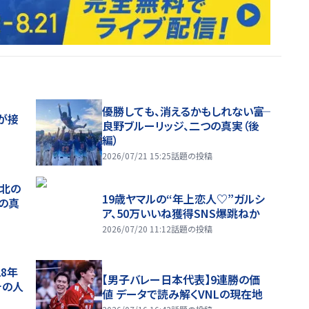
優勝しても、消えるかもしれない――富
が接
良野ブルーリッジ、二つの真実（後
編）
2026/07/21 15:25
話題の投稿
、北の
19歳ヤマルの“年上恋人♡”ガルシ
つの真
ア、50万いいね獲得SNS爆跳ねか
2026/07/20 11:12
話題の投稿
28年
【男子バレー日本代表】9連勝の価
チの人
値 データで読み解くVNLの現在地