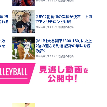
2026/07/16 16:42
話題の投稿
幕 初
【UFC】朝倉海の次戦が決定 上海
変わる
でアオリチロンと対戦
2026/07/14 15:19
話題の投稿
ー敗
【MLB】大谷翔平「300-150」に史上
みを
2位の速さで到達 記録の意味を読
み解く
2026/07/10 17:26
話題の投稿