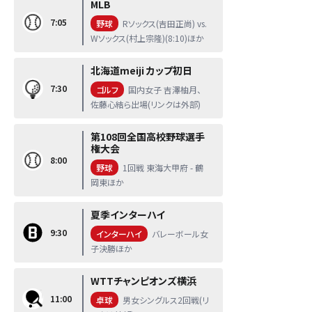
MLB
7:05
野球
Rソックス(吉田正尚) vs.
Wソックス(村上宗隆)(8:10)ほか
北海道meiji カップ初日
7:30
ゴルフ
国内女子 吉澤柚月、
佐藤心結ら出場(リンクは外部)
第108回全国高校野球選手
権大会
8:00
野球
1回戦 東海大甲府 - 鶴
岡東ほか
夏季インターハイ
9:30
インターハイ
バレーボール女
子決勝ほか
WTTチャンピオンズ横浜
11:00
卓球
男女シングルス2回戦(リ