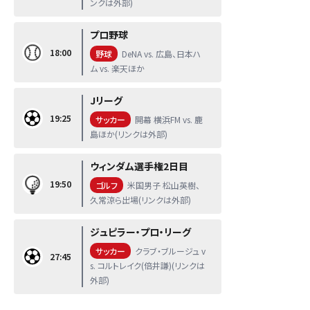
ンクは外部)
プロ野球
18:00
野球
DeNA vs. 広島、日本ハ
ム vs. 楽天ほか
Jリーグ
19:25
サッカー
開幕 横浜FM vs. 鹿
島ほか(リンクは外部)
ウィンダム選手権2日目
19:50
ゴルフ
米国男子 松山英樹、
久常涼ら出場(リンクは外部)
ジュピラー・プロ・リーグ
サッカー
クラブ・ブルージュ v
27:45
s. コルトレイク(倍井謙)(リンクは
外部)