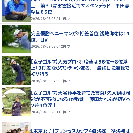
上 第３Ｒは雷雲接近でサスペンデッド 平田憲
聖は６５位
2026/08/09 08:51
ゴルフ
完全優勝へニーマンが2打差首位 浅地洋佑は14
位／LIV
2026/08/09 07:04
ゴルフ
【女子ゴルフ】人気プロ・都玲華は５６位→８位浮
上「３打差ならワンチャンある」 最終日に逆転で
初Ｖ狙う
2026/08/09 07:00
ゴルフ
【女子ゴルフ】大谷翔平を育てた言葉「先入観は可
能が不可能になる」が教訓 藤田かれんが初Ｖへ
２差４位浮上
2026/08/08 20:11
ゴルフ
【東京女子】プリンセスカップ４強決定 準決勝は