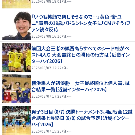
2026/08/08 18:01
バレー
「いつも笑顔で楽しそうなので…」黄色“新ユ
ニ”着用の19歳バドミントン女子に「CMきそう」フ
ァン続々反応
2026/08/08 16:10
バレー
前回大会王者の鎮西高らすべてのシード校がベ
スト4入り 大会最終日の勝負の行方は【近畿イン
ターハイ2026】
2026/08/07 22:22
バレー
横浜隼人が初優勝 女子最終順位と個人賞、試
合結果一覧【近畿インターハイ2026】
2026/08/07 17:23
バレー
男子3日目（8/7）決勝トーナメント3、4回戦全12試
合結果と最終日（8/8）の試合予定【近畿インター
ハイ2026】
2026/08/07 15:25
バレー