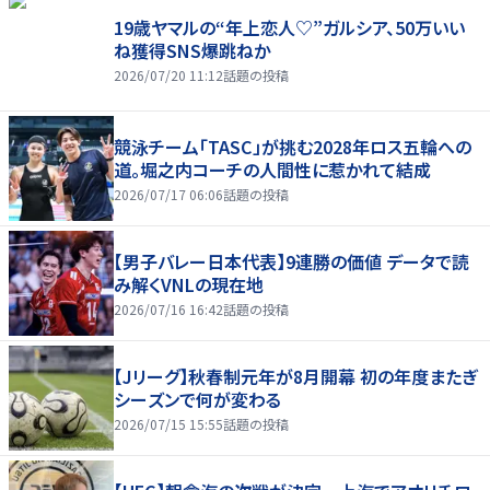
19歳ヤマルの“年上恋人♡”ガルシア、50万いい
ね獲得SNS爆跳ねか
2026/07/20 11:12
話題の投稿
競泳チーム「TASC」が挑む2028年ロス五輪への
道。堀之内コーチの人間性に惹かれて結成
2026/07/17 06:06
話題の投稿
【男子バレー日本代表】9連勝の価値 データで読
み解くVNLの現在地
2026/07/16 16:42
話題の投稿
【Jリーグ】秋春制元年が8月開幕 初の年度またぎ
シーズンで何が変わる
2026/07/15 15:55
話題の投稿