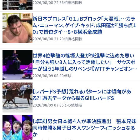
2026/08/08 22:36
相撲格闘技
新日本プロレス「Ｇ１」Ｂブロック「大混戦」…カラ
ム・ニューマン、ゲイブ・キッド、成田蓮が「勝ち点１
０」で首位タイ…８・８横浜全成績
2026/08/08 21:20
相撲格闘技
世界4位撃破の篠塚大登が快進撃に込めた思い
「自分も強い3人に入って活躍したい」 サウスポ
ーが狙う1年越しのリベンジ【WTTチャンピオンズ
横浜2026】
2026/08/09 08:00
卓球
【レパードS予想】荒れるパターンには傾向があ
る?! 過去データから探るGIIIレパードS
2026/08/09 07:35
その他競技
【卓球】男女日本勢４人が準決勝進出 張本兄妹
同時優勝＆男子日本人ワンツーフィニッシュなる
か