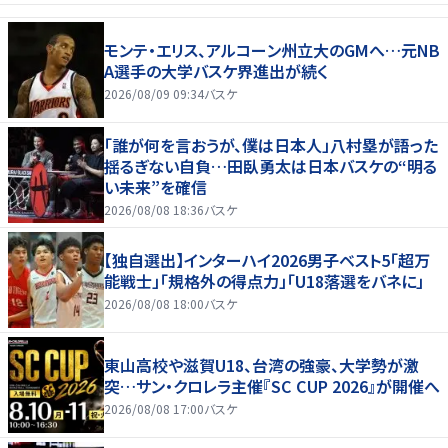
モンテ・エリス、アルコーン州立大のGMへ…元NB
A選手の大学バスケ界進出が続く
2026/08/09 09:34
バスケ
「誰が何を言おうが、僕は日本人」八村塁が語った
揺るぎない自負…田臥勇太は日本バスケの“明る
い未来”を確信
2026/08/08 18:36
バスケ
【独自選出】インターハイ2026男子ベスト5「超万
能戦士」「規格外の得点力」「U18落選をバネに」
2026/08/08 18:00
バスケ
東山高校や滋賀U18、台湾の強豪、大学勢が激
突…サン・クロレラ主催『SC CUP 2026』が開催へ
2026/08/08 17:00
バスケ