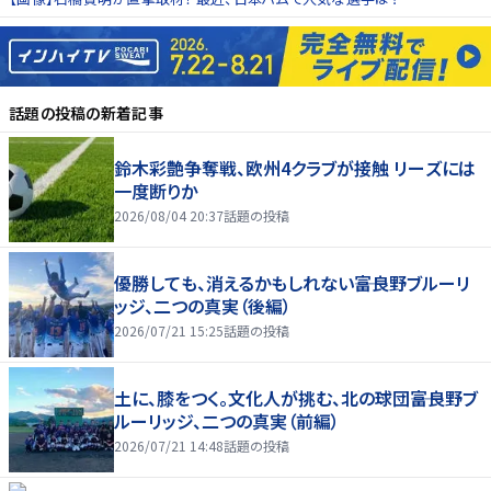
話題の投稿
の新着記事
鈴木彩艶争奪戦、欧州4クラブが接触 リーズには
一度断りか
2026/08/04 20:37
話題の投稿
優勝しても、消えるかもしれない――富良野ブルーリ
ッジ、二つの真実（後編）
2026/07/21 15:25
話題の投稿
土に、膝をつく。文化人が挑む、北の球団――富良野ブ
ルーリッジ、二つの真実（前編）
2026/07/21 14:48
話題の投稿