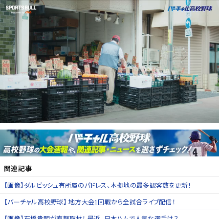
関連記事
【画像】ダルビッシュ有所属のパドレス、本拠地の最多観客数を更新！
【バーチャル高校野球】 地方大会1回戦から全試合ライブ配信！
【画像】石橋貴明が直撃取材！ 最近、日本ハムで人気な選手は？