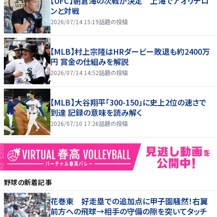
【UFC】朝倉海の次戦が決定 上海でアオリチロ
ンと対戦
2026/07/14 15:19
話題の投稿
【MLB】村上宗隆はHRダービー敗退も約2400万
円 賞金の仕組みを解説
2026/07/14 14:52
話題の投稿
【MLB】大谷翔平「300-150」に史上2位の速さで
到達 記録の意味を読み解く
2026/07/10 17:26
話題の投稿
野球
の新着記事
花巻東 好走塁での追加点に甲子園騒然！右翼
前方への飛球→相手の守備の隙を突いてタッチ