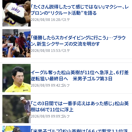
「たくさん説得したって感じではない」マクシー、レ
ブロンの“リクルート活動”を語る
2026/08/08 16:28
バスケ
「優勝したらスカイダイビングに行こう」…ブラウ
ン、新生シクサーズの交流を明かす
2026/08/08 15:53
バスケ
イーグル奪った松山英樹が11位へ急浮上、６打差
逆転狙い最終日へ 米男子ゴルフ第３日
2026/08/09 09:42
ゴルフ
「この3日間では一番手応えはあった感じ」松山英
樹は66で11位に浮上
2026/08/09 09:09
ゴルフ
【米男子ゴルフ】松山英樹は「６６」で暫定１１位浮