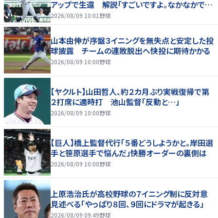
アップで生還 解説「すごいですよ。なかなかでき
ないプレー」
2026/08/09 10:01
野球
山本由伸が序盤３イニングを無失点と安定した投
球披露 チームの連敗脱出へ快投に期待かかる
2026/08/09 10:00
野球
【ヤクルト】山田哲人、約２カ月ぶり実戦復帰で第
２打席に適時打 池山監督「反動と…」
2026/08/09 10:00
野球
【巨人】橋上監督代行「５番どうしようかと。岸田選
手と笹原選手で悩んだ」快勝オーダーの裏側は
2026/08/09 10:00
野球
上原浩治氏が高校野球の７イニング制に反対意
見述べる「やっぱり８回、９回にドラマが起きる」
2026/08/09 09:49
野球