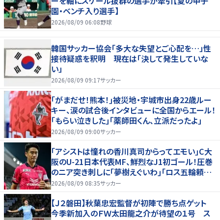
ーを軸にスケール抜群の選手が牽引【夏の甲子
園・ベンチ入り選手】
2026/08/09 06:08
野球
韓国サッカー協会「多大な失望とご心配を…」性
接待疑惑を釈明 現在は「決して発生していな
い」
2026/08/09 09:17
サッカー
｢がまだせ！熊本！｣被災地・宇城市出身22歳ルー
キー、涙の試合後インタビューに全国からエール！
｢もらい泣きした｣｢薬師田くん、立派だったよ｣
2026/08/09 09:00
サッカー
｢アシストは憧れの香川真司からってエモい｣C大
阪のU-21日本代表MF、鮮烈なJ1初ゴール！圧巻
のニア突き刺しに｢夢樹えぐいわ｣｢ロス五輪頼む
ぞ｣
2026/08/09 08:35
サッカー
【Ｊ２磐田】秋葉忠宏監督が初陣で勝ち点ゲット
今季新加入のＦＷ太田龍之介が待望の１号 ス