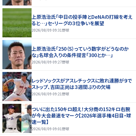
上原浩治氏「中日の投手陣とDeNAの打線を考え
ると…」セ・リーグの３位争いを展望
2026/08/09 09:31
野球
上原浩治氏「250（S）っていう数字がどうなのか
な」名球会入りの条件提言「300とか…」
2026/08/09 09:27
野球
レッドソックスがアスレチックスに敗れ連勝が９で
ストップ、吉田正尚は３週間ぶりの欠場
2026/08/09 09:21
野球
ついに出た150キロ超え！大分商の152キロ右腕
が今大会最速をマーク【2026年選手権4日目・球
速一覧】
2026/08/09 09:01
野球