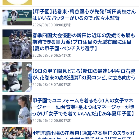
【甲子園】花巻東・萬谷堅心が先発「新田高校さん
はいい左バッターがいるので」佐々木監督
2026/08/09 08:00
野球
春季四国大会優勝の新田は近年の愛媛でも最も
期待できる実力派！プロ注目の大型右腕に注目
【夏の甲子園・ベンチ入り選手】
2026/08/09 06:54
野球
【9日の甲子園見どころ】新田の最速144キロ右腕
が、花巻東の高校通算「81発コンビ」に立ち向かう
2026/08/09 07:00
野球
甲子園でユニフォームを着るもう1人の女子マネ
ージャー…仙台育英・星よつはマネージャーがき
っかけ「女子でも着ていいんだ」【26年夏甲子園】
2026/06/22 00:00
野球
4年連続出場の花巻東！通算47本塁打のスラッガ