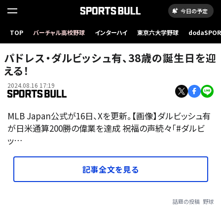
今日の予定
TOP
バーチャル高校野球
インターハイ
東京六大学野球
dodaSPO
（新しいタブ
パドレス・ダルビッシュ有、38歳の誕生日を迎
える！
2024.08.16 17:19
MLB Japan公式が16日、Xを更新。【画像】ダルビッシュ有
が日米通算200勝の偉業を達成 祝福の声続々「#ダルビ
ッ…
記事全文を見る
話題の投稿
野球