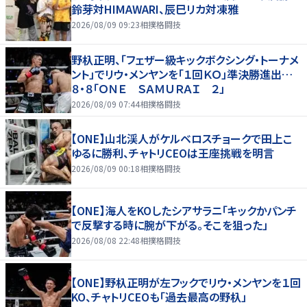
鈴芽対HIMAWARI、辰巳リカ対凍雅
2026/08/09 09:23
相撲格闘技
野杁正明、「フェザー級キックボクシング・トーナメ
ント」でリウ・メンヤンを「１回ＫＯ」準決勝進出…
８・８「ＯＮＥ ＳＡＭＵＲＡＩ ２」
2026/08/09 07:44
相撲格闘技
【ONE】山北渓人がケルベロスチョークで田上こ
ゆるに勝利、チャトリCEOは王座挑戦を明言
2026/08/09 00:18
相撲格闘技
【ONE】海人をKOしたシアサラニ「キックかパンチ
で反撃する時に腕が下がる。そこを狙った」
2026/08/08 22:48
相撲格闘技
【ONE】野杁正明が左フックでリウ・メンヤンを１回
KO、チャトリCEOも「過去最高の野杁」