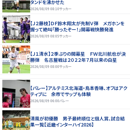
タンドを沸かせた
2026/08/09 08:10
サッカー
【Ｊ２藤枝】ＤＦ鈴木翔太が先制Ｖ弾 メガホンを
握って絶叫「勝ったぞー！」開幕戦快勝発進
2026/08/09 08:05
サッカー
【Ｊ１清水】２季ぶりの開幕星 ＦＷ北川航也が決
勝弾 名古屋戦は２０２２年７月以来の白星
2026/08/09 08:00
サッカー
【バレー】アルテミス北海道・鳥本香琳、オフはアク
ティブに 余市でサップも体験
2026/08/09 06:00
バレー
清風が初優勝 男子最終順位と個人賞、試合結
果一覧【近畿インターハイ2026】