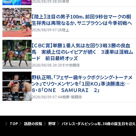
2026/08/09 08:00
卓球
【陸上】注目の男子100m、前回９秒台マークの桐
生祥秀は再現なるか、サニブラウンは今季初戦へ
2026/08/09 07:26
陸上
【ＣＢＣ賞】単勝１番人気は左回り３戦３勝の良血
馬 実績上位のレイピアが続く ３連単は混戦ム
ード 前日最終オッズ
2026/08/08 20:20
その他競技
野杁正明、「フェザー級キックボクシング・トーナメ
ント」でリウ・メンヤンを「１回ＫＯ」準決勝進出…
８・８「ＯＮＥ ＳＡＭＵＲＡＩ ２」
2026/08/09 07:44
相撲・格闘技
TOP
話題の投稿
野球
パドレス・ダルビッシュ有、38歳の誕生日を迎え