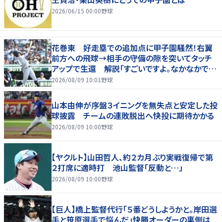
2026/06/15 00:00
野球
花巻東 好走塁での追加点に甲子園騒然！右翼
前方への飛球→相手の守備の隙を突いてタッチ
アップで生還 解説「すごいですよ。なかなかでき
ないプレー」
2026/08/09 10:01
野球
山本由伸が序盤３イニングを無失点と安定した投
球披露 チームの連敗脱出へ快投に期待かかる
2026/08/09 10:00
野球
【ヤクルト】山田哲人、約２カ月ぶり実戦復帰で第
２打席に適時打 池山監督「反動と…」
2026/08/09 10:00
野球
【巨人】橋上監督代行「５番どうしようかと。岸田選
手と笹原選手で悩んだ」快勝オーダーの裏側は