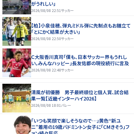
がうれしい」
2026/08/08 22:51
サッカー
【柏】小泉佳穂、弾丸ミドル弾に先制点もお膳立て
「とにかく結果が大きい」
2026/08/08 22:50
サッカー
Ｃ大阪香川真司「僕も、日本サッカー界もうれし
い。みんなハッピー」長友佑都の現役続行に言及
2026/08/08 22:48
サッカー
清風が初優勝 男子最終順位と個人賞、試合結
果一覧【近畿インターハイ2026】
2026/08/08 18:01
バレー
「いつも笑顔で楽しそうなので…」黄色“新ユ
ニ”着用の19歳バドミントン女子に「CMきそう」フ
ァン続々反応