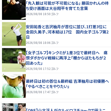
「先入観は可能が不可能になる」 藤田かれんの待
ち受け画面は大谷翔平を育てた言葉
2026/08/08 18:50
ゴルフ
安田祐香と吉沢柚月が首位に並び、1打差3位に
金田久美子、河本結は17位 国内女子ゴルフ第2
日
2026/08/08 18:06
ゴルフ
【女子ゴルフ】キンクミが１差３位で最終日へ 痛
恨ダボからＶ戦線に再浮上「棚からぼたもちが２
回あった」
2026/08/08 17:52
ゴルフ
最終日は初の首位＆最終組 吉澤柚月は初優勝へ
「やるべきことをやりたい」
2026/08/08 17:47
ゴルフ
【ONE】山北渓人がケルベロスチョークで田上こ