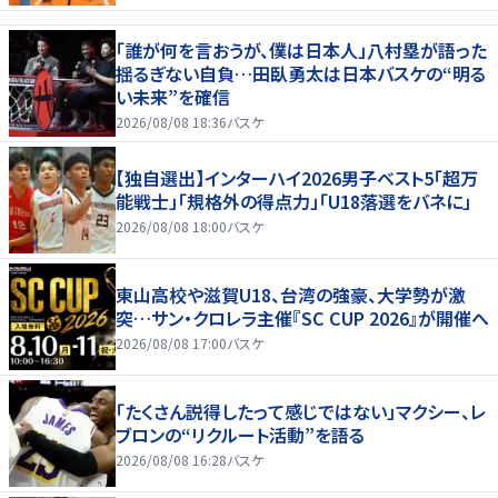
「誰が何を言おうが、僕は日本人」八村塁が語った
揺るぎない自負…田臥勇太は日本バスケの“明る
い未来”を確信
2026/08/08 18:36
バスケ
【独自選出】インターハイ2026男子ベスト5「超万
能戦士」「規格外の得点力」「U18落選をバネに」
2026/08/08 18:00
バスケ
東山高校や滋賀U18、台湾の強豪、大学勢が激
突…サン・クロレラ主催『SC CUP 2026』が開催へ
2026/08/08 17:00
バスケ
「たくさん説得したって感じではない」マクシー、レ
ブロンの“リクルート活動”を語る
2026/08/08 16:28
バスケ