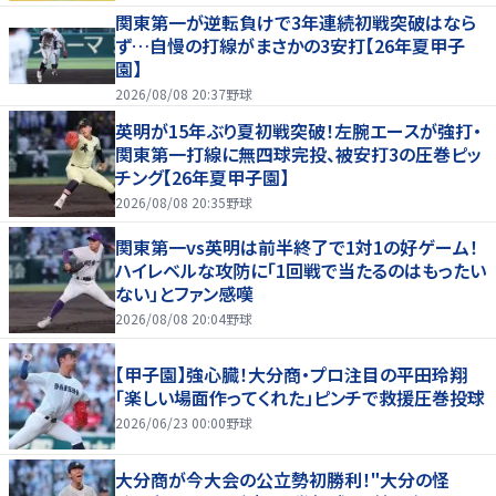
関東第一が逆転負けで3年連続初戦突破はなら
ず…自慢の打線がまさかの3安打【26年夏甲子
園】
2026/08/08 20:37
野球
英明が15年ぶり夏初戦突破！左腕エースが強打・
関東第一打線に無四球完投、被安打3の圧巻ピッ
チング【26年夏甲子園】
2026/08/08 20:35
野球
関東第一vs英明は前半終了で1対1の好ゲーム！
ハイレベルな攻防に「1回戦で当たるのはもったい
ない」とファン感嘆
2026/08/08 20:04
野球
【甲子園】強心臓！大分商・プロ注目の平田玲翔
「楽しい場面作ってくれた」ピンチで救援圧巻投球
2026/06/23 00:00
野球
大分商が今大会の公立勢初勝利！"大分の怪