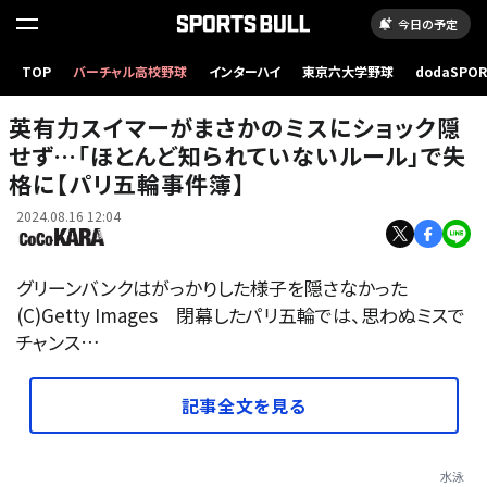
今日の予定
TOP
バーチャル高校野球
インターハイ
東京六大学野球
dodaSPO
（新しいタブ
英有力スイマーがまさかのミスにショック隠
せず…「ほとんど知られていないルール」で失
格に【パリ五輪事件簿】
2024.08.16 12:04
グリーンバンクはがっかりした様子を隠さなかった
(C)Getty Images 閉幕したパリ五輪では、思わぬミスで
チャンス…
記事全文を見る
水泳