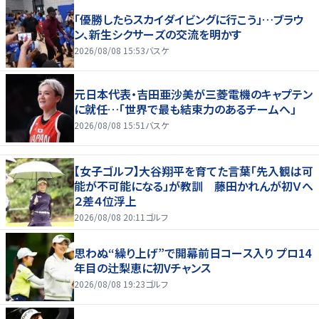
「優勝したらスカイダイビングに行こう」…ブラウ
ン、新生シクサーズの交流を明かす
2026/08/08 15:53
バスケ
元日本代表・吉田亜沙美が三菱電機のキャプテン
に就任…「世界で最も結束力のあるチームへ」
2026/08/08 15:51
バスケ
【女子ゴルフ】大谷翔平を育てた言葉「先入観は可
能が不可能になる」が教訓 藤田かれんが初Ｖへ
２差４位浮上
2026/08/08 20:11
ゴルフ
思わぬ“繰り上げ”で開幕前日コース入り プロ14
年目の辻梨恵に初Vチャンス
2026/08/08 19:23
ゴルフ