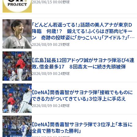
2026/06/15 00:00
野球
「どんどん若返ってる！」話題の美人アナが東京Ｄ
降臨 何歳！？ 鍛えてる！ふくらはぎ筋肉ピキー
ン 奇跡の投球姿に「かっこいい」「アイドル？」「女
神」
2026/08/09 00:29
野球
【広島】延長12回アドゥワ誠がサヨナラ弾浴び４連
敗、借金最多17 ８回高太一に続き先頭被弾
2026/08/09 00:24
野球
【DeNA】筒香嘉智がサヨナラ弾「接戦でもものに
できる力がついてきている」３位浮上に手応え
2026/08/09 00:24
野球
【DeNA】筒香嘉智サヨナラ弾で３位浮上「本当に
全員で勝ち取った勝利」