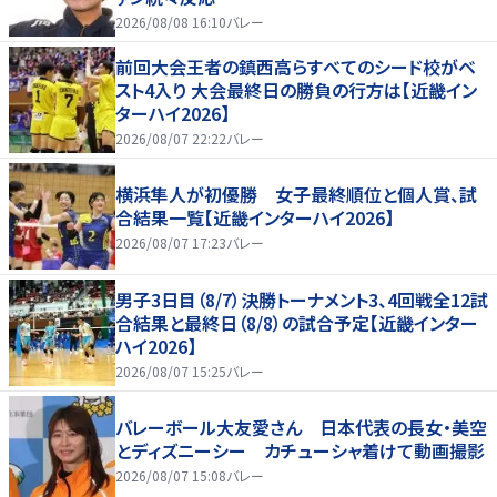
2026/08/08 16:10
バレー
前回大会王者の鎮西高らすべてのシード校がベ
スト4入り 大会最終日の勝負の行方は【近畿イン
ターハイ2026】
2026/08/07 22:22
バレー
横浜隼人が初優勝 女子最終順位と個人賞、試
合結果一覧【近畿インターハイ2026】
2026/08/07 17:23
バレー
男子3日目（8/7）決勝トーナメント3、4回戦全12試
合結果と最終日（8/8）の試合予定【近畿インター
ハイ2026】
2026/08/07 15:25
バレー
バレーボール大友愛さん 日本代表の長女・美空
とディズニーシー カチューシャ着けて動画撮影
2026/08/07 15:08
バレー