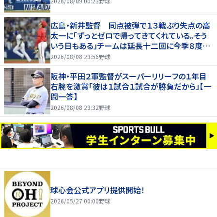
2026/08/09 00:23
野球
広島・新井監督 同点被弾で１３戦ぶり失点の高
太一に「ずっとゼロで帰ってきてくれている。そう
いう日もある」チームは延長十二回に今季８度目
サヨナラ負け
2026/08/08 23:56
野球
阪神・平田２軍監督がスーパーリリーフの１年目
右腕を激賞「彼は１試合１試合が勝負だから」【一
問一答】
2026/08/08 23:32
野球
球心会公式アプリ提供開始！
2026/05/27 00:00
野球