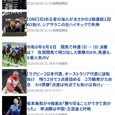
2026/08/08 21:03
相撲格闘技
【ONE】元SB王者の海人がまさかの２戦連続１回
KO負け、シアサラニの左ハイキックで失神
2026/08/08 21:02
相撲格闘技
令和８年８月８日 競馬で枠連（８）－（８）決着
は？ 佐賀競馬で飛び出した衝撃の８Ｒ、馬番８、
８番人気のＶ
2026/08/08 21:38
その他競技
【ラグビー】日本代表、オーストラリア代表に逆転
負け 残り２分で３点差詰める ２万観衆がため
息 ＳＨ斎藤「点差は何点でも負けは負け」…前
半にＳＯ伊藤龍が先制トライ、３２ー３５で惜敗
2026/08/08 20:57
ラグビー
張本美和が４強進出「勝ち切ることができて良か
った」 準決勝は中国・王芸迪と対戦
2026/08/08 20:08
その他競技