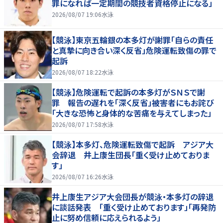
罪になれば一定期間の競技者資格停止になる」
2026/08/07 19:06
水泳
【競泳】東京五輪銀の本多灯が謝罪「自らの責任
と真摯に向き合い深く反省」危険運転致傷の罪で
起訴
2026/08/07 18:22
水泳
【競泳】危険運転で起訴の本多灯がＳＮＳで謝
罪 報告の遅れを「深く反省」被害者にもお詫び
「大きな恐怖と身体的な苦痛を与えてしまった」
2026/08/07 17:58
水泳
【競泳】本多灯、危険運転致傷で起訴 アジア大
会辞退 井上康生団長「重く受け止めておりま
す」
2026/08/07 16:26
水泳
井上康生アジア大会団長が競泳・本多灯の辞退
に談話発表 「重く受け止めております」「再発防
止に努め信頼に応えられるよう」