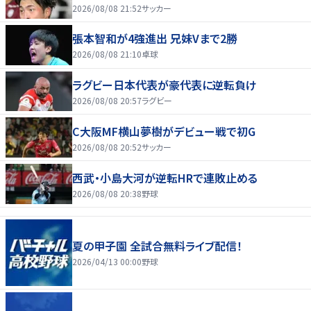
2026/08/08 21:52
サッカー
張本智和が4強進出 兄妹Vまで2勝
2026/08/08 21:10
卓球
ラグビー日本代表が豪代表に逆転負け
2026/08/08 20:57
ラグビー
C大阪MF横山夢樹がデビュー戦で初G
2026/08/08 20:52
サッカー
西武・小島大河が逆転HRで連敗止める
2026/08/08 20:38
野球
夏の甲子園 全試合無料ライブ配信！
2026/04/13 00:00
野球