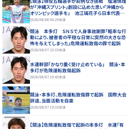
【競泳】現役五輪選手が前例なき挑戦 塩浦慎理
が「沖縄スプリント」創設に込めた思い「沖縄から
オリンピック選手を」 池江璃花子ら日本代表も
参戦
2026/08/08 00:29
水泳
競泳 本多灯 ＳＮＳで人身事故謝罪「軽率な行
動により、被害者の平穏な日常に突然の大きな恐
怖を与えてしまった」危険運転致傷の罪で起訴
2026/08/07 23:33
水泳
水連幹部「かなり重く受け止めている」 競泳・本
多灯が危険運転致傷起訴
2026/08/07 19:43
水泳
競泳・本多灯、危険運転致傷罪で起訴 国際大会
辞退、当面活動を自粛
2026/08/07 19:33
水泳
【競泳】危険運転致傷で起訴の本多灯 水連「有