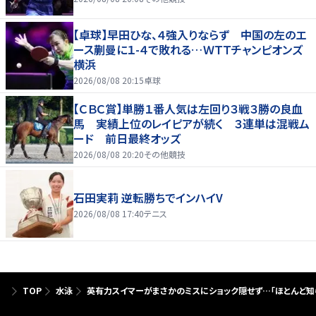
【卓球】早田ひな、４強入りならず 中国の左のエ
ース蒯曼に１-４で敗れる…ＷＴＴチャンピオンズ
横浜
2026/08/08 20:15
卓球
【ＣＢＣ賞】単勝１番人気は左回り３戦３勝の良血
馬 実績上位のレイピアが続く ３連単は混戦ム
ード 前日最終オッズ
2026/08/08 20:20
その他競技
石田実莉 逆転勝ちでインハイV
2026/08/08 17:40
テニス
TOP
水泳
英有力スイマーがまさかのミスにショック隠せず…「ほとんど知