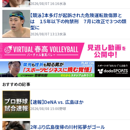
2026/08/07 16:16
水泳
【競泳】本多灯が起訴された危険運転致傷罪と
は １５年以下の拘禁刑 ７月に改正で３つの類
型に
2026/08/07 13:13
水泳
おすすめの記事
【速報】DeNA vs. 広島ほか
2026/08/08 15:00
野球
2年ぶり広島復帰の川村拓夢がゴール