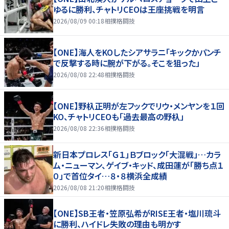
ゆるに勝利、チャトリCEOは王座挑戦を明言
2026/08/09 00:18
相撲格闘技
【ONE】海人をKOしたシアサラニ「キックかパンチ
で反撃する時に腕が下がる。そこを狙った」
2026/08/08 22:48
相撲格闘技
【ONE】野杁正明が左フックでリウ・メンヤンを１回
KO、チャトリCEOも「過去最高の野杁」
2026/08/08 22:36
相撲格闘技
新日本プロレス「Ｇ１」Ｂブロック「大混戦」…カラ
ム・ニューマン、ゲイブ・キッド、成田蓮が「勝ち点１
０」で首位タイ…８・８横浜全成績
2026/08/08 21:20
相撲格闘技
【ONE】SB王者・笠原弘希がRISE王者・塩川琉斗
に勝利、ハイドレ失敗の理由も明かす