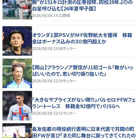
腕"が151キロ計測の圧巻投球、同校29年ぶりの
白星呼び込む【26年夏甲子園】
2026/08/08 19:32
野球
オランダ１部ＰＳＶがＭＦ佐野航大を獲得 移籍
金はボーナス込みの３０億円超えか
2026/08/08 23:08
サッカー
【岡山】ブラウンノア賢信がJ1初ゴール「敵がいっ
ぱいいたので、思い切り振り抜いた」
2026/08/08 22:55
サッカー
「大きなサプライズがない限り」バルセロナFWフェ
ラン・トーレス 移籍金92億円でパリSGへ
2026/08/08 22:51
サッカー
長友佑都の現役続行表明に日本代表で共闘の町
田ＦＷが喜び「また同じ舞台に戻ってきてくれたの