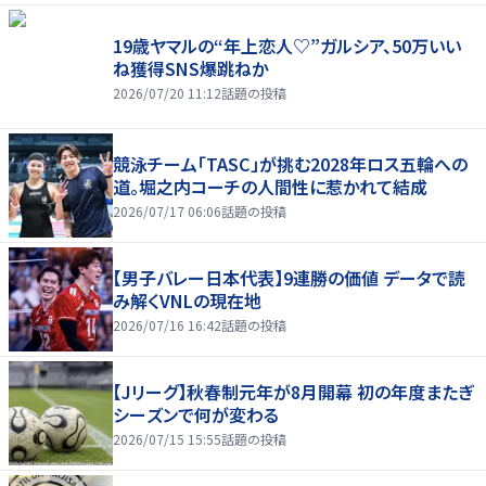
19歳ヤマルの“年上恋人♡”ガルシア、50万いい
ね獲得SNS爆跳ねか
2026/07/20 11:12
話題の投稿
競泳チーム「TASC」が挑む2028年ロス五輪への
道。堀之内コーチの人間性に惹かれて結成
2026/07/17 06:06
話題の投稿
【男子バレー日本代表】9連勝の価値 データで読
み解くVNLの現在地
2026/07/16 16:42
話題の投稿
【Jリーグ】秋春制元年が8月開幕 初の年度またぎ
シーズンで何が変わる
2026/07/15 15:55
話題の投稿