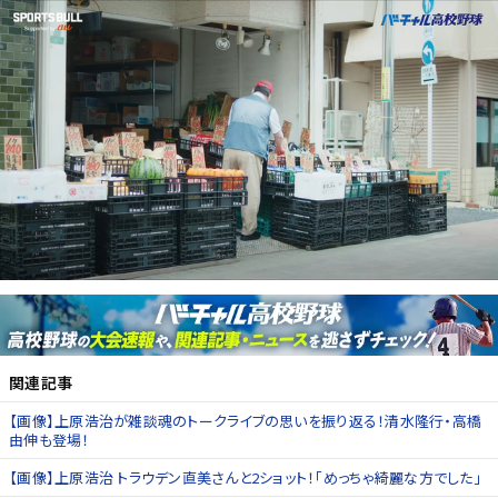
関連記事
【画像】上原浩治が雑談魂のトークライブの思いを振り返る！清水隆行・高橋
由伸も登場！
【画像】上原浩治 トラウデン直美さんと2ショット！「めっちゃ綺麗な方でした」