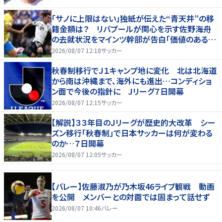
「サノに上限はない」独紙が伝えた“青天井”の移
籍金額は？ リバプールが関心を示す佐野海舟
の去就状況をマインツ幹部が告白「価値のあるも
のになる」
2026/08/07 12:18
サッカー
秋春制移行でＪ１キャンプ地に変化 北は北海道
から南は沖縄まで、海外にも進出…コンディショ
ン面で今後の指針に Jリーグ７日開幕
2026/08/07 12:15
サッカー
【解説】３３年目のＪリーグが歴史的大改革 シー
ズン移行「秋春制」で日本サッカーは何が変わる
のか…７日開幕
2026/08/07 12:05
サッカー
【バレー】佐藤淑乃が乃木坂46ライブ観戦 動画
を公開 メンバーとの対面では固まって話せず
2026/08/07 10:46
バレー