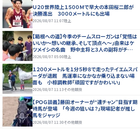
Ｕ２０世界陸上１５００Ｍで早大の本田桜二郎が
決勝進出 ３０００メートルにも出場
2026/08/07 11:07
陸上
【箱根への道】今季のチームスローガンは「覚悟は
いいか～想いの継承、そして頂点へ～」由来はケ
ツメイシの名曲 野中主将と３人の副将がチーム
を引っ張る…夏合宿特集第１弾、国学院大
2026/08/07 05:00
陸上
１２００メートルを１分５秒８で走ったテイエムスパ
ーダが退厩 馬運車になかなか乗り込まない場
面も 小椋調教師「頑固ですがかわいい」
2026/08/07 11:13
その他競技
【ＰＯＧ談義】藤田オーナーが“連チャン”目指す期
待馬が登場 「今週の狙いは？」現場記者が推し
馬をジャッジ
2026/08/07 11:30
その他競技