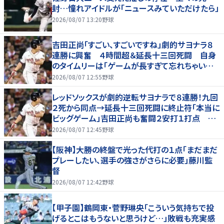
封…憧れアイドルが「ニュースみていただけたら」
2026/08/07 13:20
野球
吉田正尚「すごい、すごいですね」劇的サヨナラ８
連勝に興奮 ４時間超＆延長十三回死闘 自身
のタイムリーは「ゲームが長すぎて忘れちゃいまし
た」
2026/08/07 12:55
野球
レッドソックスが劇的逆転サヨナラで８連勝！九回
２死から同点→延長十三回死闘に終止符「本当に
ビッグゲーム」吉田正尚も奮闘２安打１打点 靴
下対決で驚異のスイープ
2026/08/07 12:45
野球
【阪神】大勝の終盤で光った代打の１点「まだまだ
プレーしたい、選手の強さがさらに必要」藤川監
督
2026/08/07 12:42
野球
【甲子園】鶴岡東・菅野琳央「こういう気持ちで投
げるとこはもうないと思うけど…」敗戦も充実感