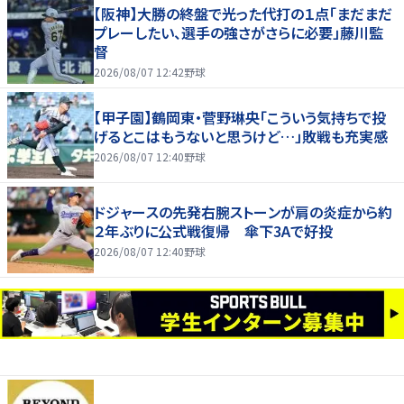
【阪神】大勝の終盤で光った代打の１点「まだまだ
プレーしたい、選手の強さがさらに必要」藤川監
督
2026/08/07 12:42
野球
【甲子園】鶴岡東・菅野琳央「こういう気持ちで投
げるとこはもうないと思うけど…」敗戦も充実感
2026/08/07 12:40
野球
ドジャースの先発右腕ストーンが肩の炎症から約
２年ぶりに公式戦復帰 傘下3Aで好投
2026/08/07 12:40
野球