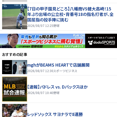
【7日の甲子園見どころ】八幡商VS健大高崎！15
年ぶり出場の公立校・背番号18の指名打者が、全
国屈指の投手陣に挑む
2026/08/07 12:25
野球
おすすめの記事
mghがBEAMS HEARTで店舗展開
2026/08/07 12:30
スポーツビジネス
【速報】パドレス vs. Dバックスほか
2026/08/07 10:40
野球
レッドソックス サヨナラで8連勝