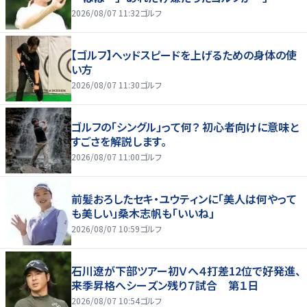
2026/08/07 11:32
ゴルフ
【ゴルフ】ヘッドスピードを上げるための身体の使
い方
2026/08/07 11:30
ゴルフ
ゴルフの「シングル」って何？ 初心者向けに意味と
すごさを解説します。
2026/08/07 11:00
ゴルフ
前髪おろしたセキ・ユウティンに「美人は何やって
も美しい」桑木志帆も「いいね」
2026/08/07 10:59
ゴルフ
石川遼が下部ツアー初Ｖへ４打差12位で好発進、
来季昇格へシーズン残り７試合 第１日
2026/08/07 10:54
ゴルフ