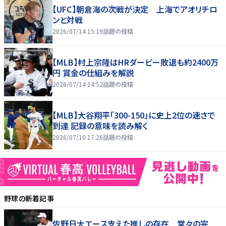
【UFC】朝倉海の次戦が決定 上海でアオリチロ
ンと対戦
2026/07/14 15:19
話題の投稿
【MLB】村上宗隆はHRダービー敗退も約2400万
円 賞金の仕組みを解説
2026/07/14 14:52
話題の投稿
【MLB】大谷翔平「300-150」に史上2位の速さで
到達 記録の意味を読み解く
2026/07/10 17:26
話題の投稿
野球
の新着記事
佐野日大エース支えた推しの存在 堂々の完