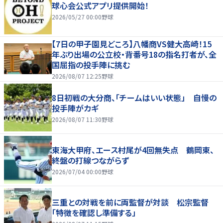
球心会公式アプリ提供開始！
2026/05/27 00:00
野球
【7日の甲子園見どころ】八幡商VS健大高崎！15
年ぶり出場の公立校・背番号18の指名打者が、全
国屈指の投手陣に挑む
2026/08/07 12:25
野球
8日初戦の大分商、「チームはいい状態」 自慢の
投手陣がカギ
2026/08/07 11:30
野球
東海大甲府、エース村尾が4回無失点 鶴岡東、
終盤の打線つながらず
2026/07/04 00:00
野球
三重との対戦を前に両監督が対談 松宗監督
「特徴を確認し準備する」