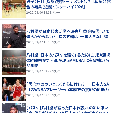
男子2日目（8/6）決勝トーナメント1、2回戦全21試
合の結果【近畿インターハイ2026】
2026/08/06 18:19
バレー
八村塁が日本代表活動へ決意「“黄金時代”いま
僕らがやらないと」ロス五輪は「一番大きな目標」
2026/08/07 11:25
バスケ
八村塁「日本のバスケを強くするために」JBA連携
の経緯明かす…BLACK SAMURAIに有望株17名
が集結
2026/08/07 08:42
バスケ
「居心地の良いところから抜け出す」…日本人5人
目のWNBAプレーヤー山本麻衣の挑戦の原動力
2026/08/07 07:30
バスケ
【バスケ】八村塁が語った日本代表への熱い思い