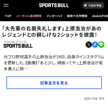
今日の予定
TOP
バーチャル高校野球
インターハイ
東京六大学野球
dodaSPO
（新しいタブ
「大先輩の右肩失礼します」上原浩治があの
レジェンドとの親しげな2ショットを披露！
2024.08.15 11:55
元プロ野球選手の上原浩治が14日、自身のインスタグラム
を更新した。【画像】「あと少し、頑張ってや」上原浩治が坂
本勇人に熱…
記事全文を見る
話題の投稿
野球