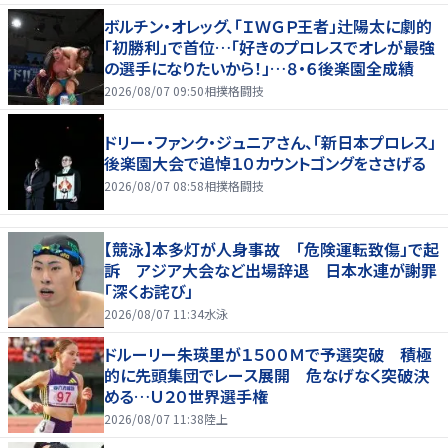
ボルチン・オレッグ、「ＩＷＧＰ王者」辻陽太に劇的
「初勝利」で首位…「好きのプロレスでオレが最強
の選手になりたいから！」…８・６後楽園全成績
2026/08/07 09:50
相撲格闘技
ドリー・ファンク・ジュニアさん、「新日本プロレス」
後楽園大会で追悼１０カウントゴングをささげる
2026/08/07 08:58
相撲格闘技
【競泳】本多灯が人身事故 「危険運転致傷」で起
訴 アジア大会など出場辞退 日本水連が謝罪
「深くお詫び」
2026/08/07 11:34
水泳
ドルーリー朱瑛里が１５００Ｍで予選突破 積極
的に先頭集団でレース展開 危なげなく突破決
める…Ｕ２０世界選手権
2026/08/07 11:38
陸上