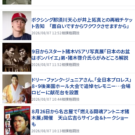
ボクシング那須川天心が井上拓真との再戦チケッ
ト告知 「面白いですからワクワクさせますから」
2026/08/07 12:52
相撲格闘技
９日からスタート猪木VSアリ写真展「日本のお盆
はボンバイエ」弟・猪木啓介氏らがみどころ解説
2026/08/07 11:52
相撲格闘技
ドリー・ファンク・ジュニアさん、「全日本プロレス」
８・９後楽園ホール大会で追悼セレモニー…会場
ロビーに献花台を設置
2026/08/07 10:44
相撲格闘技
８月26日から名古屋で「燃える闘魂アントニオ猪
木展」開催 天山広吉らサイン会＆トークショー
も
2026/08/07 10:13
相撲格闘技