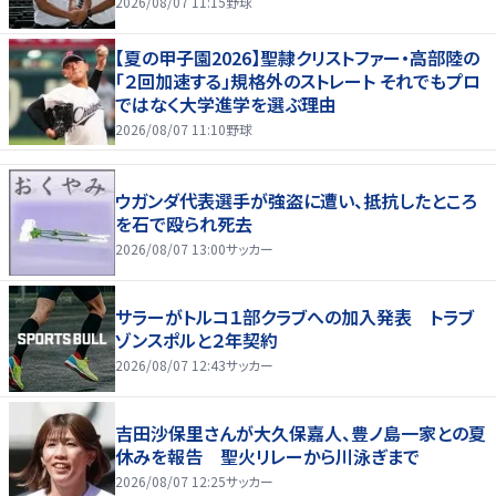
2026/08/07 11:15
野球
【夏の甲子園2026】聖隷クリストファー・高部陸の
「２回加速する」規格外のストレート それでもプロ
ではなく大学進学を選ぶ理由
2026/08/07 11:10
野球
ウガンダ代表選手が強盗に遭い、抵抗したところ
を石で殴られ死去
2026/08/07 13:00
サッカー
サラーがトルコ１部クラブへの加入発表 トラブ
ゾンスポルと２年契約
2026/08/07 12:43
サッカー
吉田沙保里さんが大久保嘉人、豊ノ島一家との夏
休みを報告 聖火リレーから川泳ぎまで
2026/08/07 12:25
サッカー