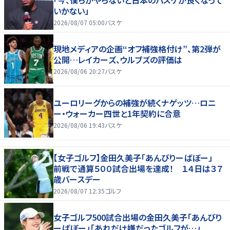
「今、僕らがやらないと日本のバスケが良くなって
いかない」
2026/08/07 05:00
バスケ
現地メディアの企画“オフ補強格付け”、第2弾が
公開…レイカーズ、ウルブズの評価は
2026/08/06 20:27
バスケ
ユーロリーグからの補強が続くナゲッツ…ロニ
ー・ウォーカー四世と1年契約に合意
2026/08/06 19:43
バスケ
【女子ゴルフ】金田久美子「あんびりーばぼー」
前戦で通算５００試合出場を達成！ １４日は３７
歳バースデー
2026/08/07 12:35
ゴルフ
女子ゴルフ500試合出場の金田久美子「あんびり
ーばぼー」「あれだけ嫌だったゴルフが…」