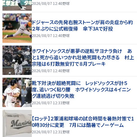
2026/08/07 12:40
野球
ドジャースの先発右腕ストーンが肩の炎症から約
２年ぶりに公式戦復帰 傘下3Aで好投
2026/08/07 12:40
野球
ホワイトソックスが悪夢の逆転サヨナラ負け あ
と１死から追いつかれ壮絶死闘も力尽きる 村上
宗隆は６打数無安打で８月ブレーキ
2026/08/07 12:40
野球
靴下対決が超絶死闘に レッドソックスが計５
度、追いつく粘り腰 ホワイトソックスは４イニン
グ連続逃げ切り失敗
2026/08/07 12:33
野球
【ロッテ】２軍浦和球場の試合時間を暑熱対策で1
0時30分に変更 7月には酷暑でノーゲーム
2026/08/07 12:31
野球