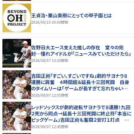
王貞治・栗山英樹にとっての甲子園とは
2026/06/15 00:00
野球
佐野日大エース支えた推しの存在 堂々の完
封…憧れアイドルが「ニュースみていただけたら」
2026/08/07 13:20
野球
吉田正尚「すごい、すごいですね」劇的サヨナラ８
連勝に興奮 ４時間超＆延長十三回死闘 自身
のタイムリーは「ゲームが長すぎて忘れちゃいまし
た」
2026/08/07 12:55
野球
レッドソックスが劇的逆転サヨナラで８連勝！九回
２死から同点→延長十三回死闘に終止符「本当に
ビッグゲーム」吉田正尚も奮闘２安打１打点 靴
下対決で驚異のスイープ
2026/08/07 12:45
野球