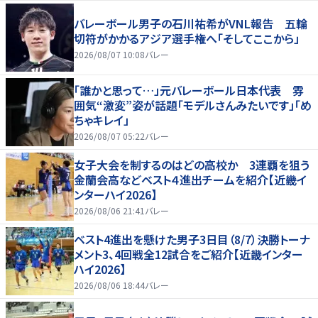
バレーボール男子の石川祐希がVNL報告 五輪
切符がかかるアジア選手権へ「そしてここから」
2026/08/07 10:08
バレー
「誰かと思って…」元バレーボール日本代表 雰
囲気“激変”姿が話題「モデルさんみたいです」「め
ちゃキレイ」
2026/08/07 05:22
バレー
女子大会を制するのはどの高校か 3連覇を狙う
金蘭会高などベスト４進出チームを紹介【近畿イ
ンターハイ2026】
2026/08/06 21:41
バレー
ベスト4進出を懸けた男子3日目（8/7）決勝トーナ
メント3、4回戦全12試合をご紹介【近畿インター
ハイ2026】
2026/08/06 18:44
バレー