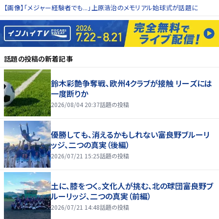
【画像】「メジャー経験者でも...」上原浩治のメモリアル始球式が話題に
話題の投稿
の新着記事
鈴木彩艶争奪戦、欧州4クラブが接触 リーズには
一度断りか
2026/08/04 20:37
話題の投稿
優勝しても、消えるかもしれない――富良野ブルーリ
ッジ、二つの真実（後編）
2026/07/21 15:25
話題の投稿
土に、膝をつく。文化人が挑む、北の球団――富良野ブ
ルーリッジ、二つの真実（前編）
2026/07/21 14:48
話題の投稿