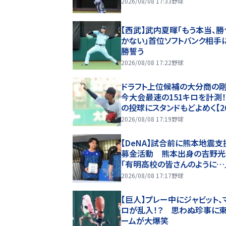
2026/08/08 17:33
野球
【西武】武内夏暉「もう本当、勝
かない」首位ソフトバンク相手
勝誓う
2026/08/08 17:22
野球
ドラフト上位候補の大分商の
今大会最速の151キロを計測
の投球にスタンドもどよめく【2
夏甲子園】
2026/08/08 17:19
野球
【DeNA】試合前に熊本地震支
募金活動 熊本出身の吉野光
「有明高校の皆さんのように…
2026/08/08 17:17
野球
【巨人】プレー中にジャビット、
ロが乱入！？ 思わぬ珍事に
ームが大爆笑