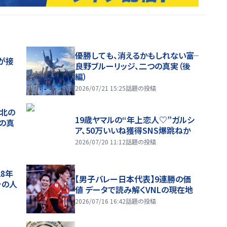
優勝しても、消えるかもしれない――富
が接
良野ブルーリッジ、二つの真実（後
編）
2026/07/21 15:25
話題の投稿
、北の
19歳ヤマルの“年上恋人♡”ガルシ
つの真
ア、50万いいね獲得SNS爆跳ねか
2026/07/20 11:12
話題の投稿
28年
【男子バレー日本代表】9連勝の価
チの人
値 データで読み解くVNLの現在地
2026/07/16 16:42
話題の投稿