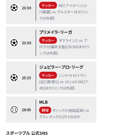
サッカー
NECナイメヘン(小
23:30
川航基) vs. テルスターほか(リン
クは外部)
プリメイラ・リーガ
サッカー
ギマラインス vs. ア
23:30
ロウカ(福井太智)(26:00)ほか(リ
ンクは外部)
ジュピラー・プロ・リーグ
サッカー
シント=トロイデン
25:15
(谷口彰悟ら) vs. ロンメルSK(27:
45)ほか(リンクは外部)
MLB
28:05
野球
Rソックス(吉田正尚) vs.
アスレチックス(29:10)ほか
スポーツブル 公式SNS