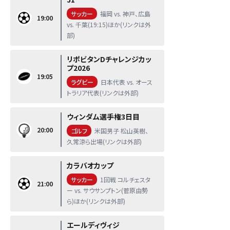
サッカー
福岡 vs. 神戸、広島
19:00
vs. 千葉(19:15)ほか(リンクは外
部)
リポビタンDチャレンジカッ
プ2026
19:05
ラグビー
日本代表 vs. オース
トラリア代表(リンクは外部)
ウィンダム選手権3日目
20:00
ゴルフ
米国男子 松山英樹、
久常涼ら出場(リンクは外部)
カラバオカップ
サッカー
1回戦 コルチェスタ
21:00
ー vs. サウサンプトン(菅原由勢
ら)ほか(リンクは外部)
エールディヴィジ