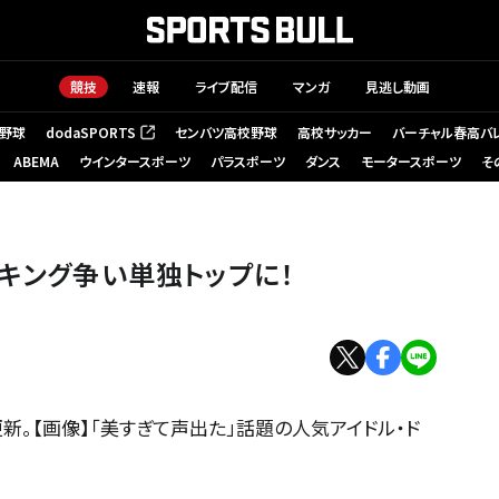
競技
速報
ライブ配信
マンガ
見逃し動画
野球
dodaSPORTS
センバツ高校野球
高校サッカー
バーチャル春高バ
（新しいタブで開く）
ABEMA
ウインタースポーツ
パラスポーツ
ダンス
モータースポーツ
そ
Rキング争い単独トップに！
更新。【画像】「美すぎて声出た」話題の人気アイドル・ド