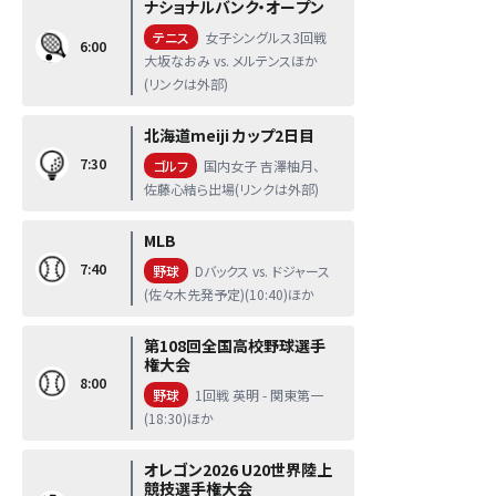
ナショナルバンク・オープン
テニス
女子シングルス3回戦
6:00
大坂なおみ vs. メルテンスほか
(リンクは外部)
北海道meiji カップ2日目
7:30
ゴルフ
国内女子 吉澤柚月、
佐藤心結ら出場(リンクは外部)
MLB
7:40
野球
Dバックス vs. ドジャース
(佐々木先発予定)(10:40)ほか
第108回全国高校野球選手
権大会
8:00
野球
1回戦 英明 - 関東第一
(18:30)ほか
オレゴン2026 U20世界陸上
競技選手権大会