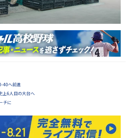
-40へ前進
史上6人目の大台へ
ーチに