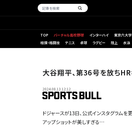
TOP
バーチャル高校野球
インターハイ
東京六大学
相撲・格闘技
テニス
卓球
ラグビー
陸上
水泳
大谷翔平、第36号を放ちH
2024.08.13 12:12
ドジャースが13日、公式インスタグラムを
アップショットが美しすぎる…