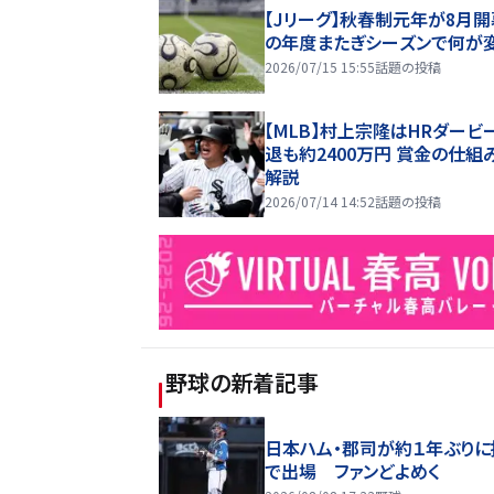
【Jリーグ】秋春制元年が8月開
の年度またぎシーズンで何が
2026/07/15 15:55
話題の投稿
【MLB】村上宗隆はHRダービ
退も約2400万円 賞金の仕組
解説
2026/07/14 14:52
話題の投稿
野球
の新着記事
日本ハム・郡司が約１年ぶりに
で出場 ファンどよめく