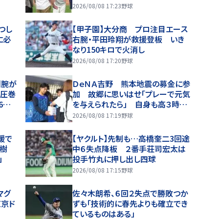
クなホームランじゃダメ」
2026/08/08 17:23
野球
つし
【甲子園】大分商 プロ注目エース
に必
右腕・平田玲翔が救援登板 いき
なり150キロで火消し
2026/08/08 17:20
野球
剛腕が
ＤｅＮＡ吉野 熊本地震の募金に参
！圧巻
加 故郷に思いはせ「プレーで元気
6年
を与えられたら」 自身も高３時の
１０年前に被災
2026/08/08 17:19
野球
援で
【ヤクルト】先制も…高橋奎二3回途
樹
中６失点降板 ２番手荘司宏太は
」
投手竹丸に押し出し四球
2026/08/08 17:15
野球
マグ
佐々木朗希、６回２失点で勝敗つか
東京ド
ずも「技術的に春先よりも確立でき
ているものはある」