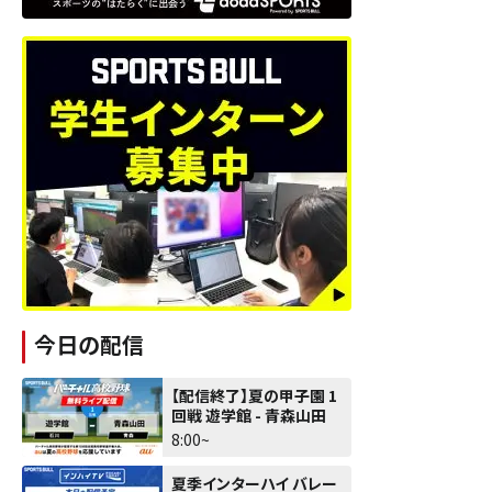
今日の配信
【配信終了】夏の甲子園 1
回戦 遊学館 - 青森山田
8:00~
夏季インターハイ バレー