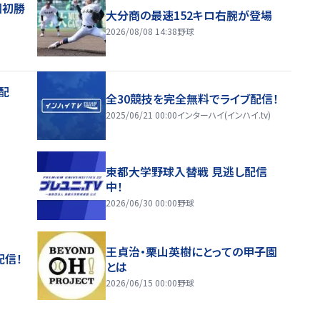
園初勝
大分商の最速152キロ右腕が登場
2026/08/08 14:38
野球
配
全30競技を完全無料でライブ配信！
2025/06/21 00:00
インターハイ(インハイ.tv)
東都大学野球入替戦 見逃し配信
中！
2026/06/30 00:00
野球
王貞治・栗山英樹にとっての甲子園
配信！
とは
2026/06/15 00:00
野球