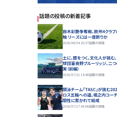
話題の投稿
の新着記事
鈴木彩艶争奪戦、欧州4クラブ
触 リーズには一度断りか
2026/08/04 20:37
話題の投稿
土に、膝をつく。文化人が挑む
球団――富良野ブルーリッジ、二
実（前編）
2026/07/21 14:48
話題の投稿
競泳チーム「TASC」が挑む20
ロス五輪への道。堀之内コー
間性に惹かれて結成
2026/07/17 06:06
話題の投稿