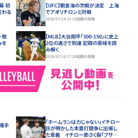
幕 初
【UFC】朝倉海の次戦が決定 上海
変わる
でアオリチロンと対戦
2026/07/14 15:19
話題の投稿
ー敗
【MLB】大谷翔平「300-150」に史上
みを
2位の速さで到達 記録の意味を読
み解く
2026/07/10 17:26
話題の投稿
「ホームランは力じゃない」イチロー
捕手
氏が明かした本塁打競争に出場し
た意義 イチロー節さく裂「ブサイ