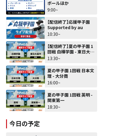
ボールほか
9:00~
【配信終了】応援甲子園
Supported by au
10:30~
【配信終了】夏の甲子園 1
回戦 白樺学園 - 東日大昌
平
13:30~
夏の甲子園 1回戦 日本文
理 - 大分商
16:00~
夏の甲子園 1回戦 英明 -
関東第一
18:30~
今日の予定