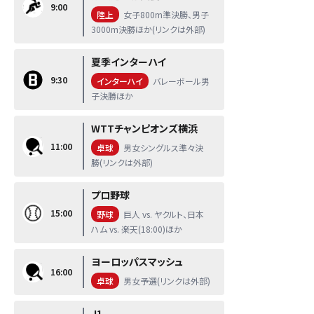
9:00
陸上
女子800m準決勝、男子
3000m決勝ほか(リンクは外部)
夏季インターハイ
9:30
インターハイ
バレーボール男
子決勝ほか
WTTチャンピオンズ横浜
11:00
卓球
男女シングルス準々決
勝(リンクは外部)
プロ野球
15:00
野球
巨人 vs. ヤクルト、日本
ハム vs. 楽天(18:00)ほか
ヨーロッパスマッシュ
16:00
卓球
男女予選(リンクは外部)
J1